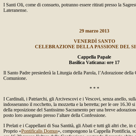
I Santi Oli, come di consueto, potranno essere ritirati presso la Sagrest
Lateranense.
29 marzo 2013
VENERDÌ SANTO
CELEBRAZIONE DELLA PASSIONE DEL S
Cappella Papale
Basilica Vaticana: ore 17
Il Santo Padre presiederà la Liturgia della Parola, l’Adorazione della 
Comunione.
* * *
I Cardinali, i Patriarchi, gli Arcivescovi e i Vescovi, senza anello, sul
indosseranno il rocchetto, la mozzetta e la berretta; per le ore 16.30 s
della reposizione del Santissimo Sacramento per una breve adorazion
posto loro assegnato presso l’altare della Confessione.
I Prelati e i Cappellani di Sua Santità, gli Abati e tutti gli altri che, i
Proprio «
Pontificalis Domus
», compongono la Cappella Pontificia, son