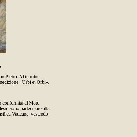
5
an Pietro. Al termine
Benedizione «Urbi et Orbi».
 in conformità al Motu
esiderano partecipare alla
asilica Vaticana, vestendo