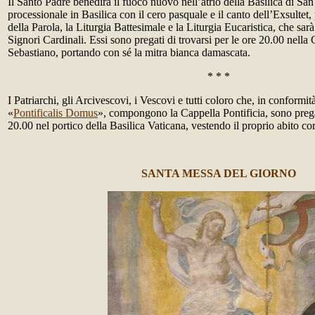
Il Santo Padre benedirà il fuoco nuovo nell’atrio della Basilica di San
processionale in Basilica con il cero pasquale e il canto dell’Exsultet,
della Parola, la Liturgia Battesimale e la Liturgia Eucaristica, che sar
Signori Cardinali. Essi sono pregati di trovarsi per le ore 20.00 nella
Sebastiano, portando con sé la mitra bianca damascata.
* * *
I Patriarchi, gli Arcivescovi, i Vescovi e tutti coloro che, in conformi
«
Pontificalis Domus
», compongono la Cappella Pontificia, sono pregat
20.00 nel portico della Basilica Vaticana, vestendo il proprio abito cor
SANTA MESSA DEL GIORNO