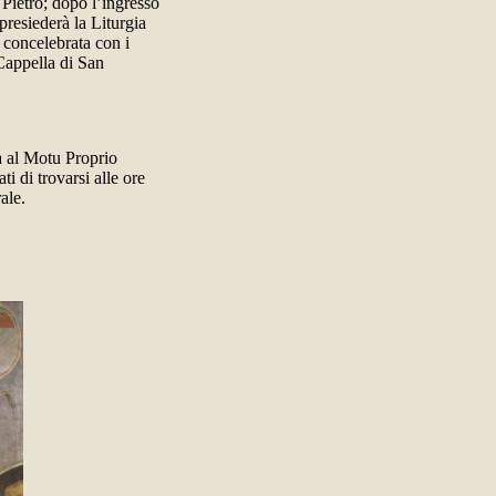
 Pietro; dopo l’ingresso
 presiederà la Liturgia
à concelebrata con i
 Cappella di San
tà al Motu Proprio
i di trovarsi alle ore
ale.