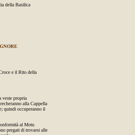
ia della Basilica
IGNORE
Croce e il Rito della
la veste propria
i recheranno alla Cappella
e; quindi occuperanno il
n conformità al Motu
o pregati di trovarsi alle