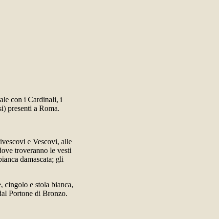
le con i Cardinali, i
osi) presenti a Roma.
civescovi e Vescovi, alle
dove troveranno le vesti
 bianca damascata; gli
, cingolo e stola bianca,
 dal Portone di Bronzo.