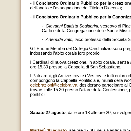
- il
Concistoro Ordinario Pubblico per la creazione
dell’anello e l’assegnazione del Titolo o Diaconia;
- il
Concistoro Ordinario Pubblico per la Canonizz
-
Giovanni Battista Scalabrini
, vescovo di Piac
Carlo e della Congregazione delle Suore Missi
-
Artemide Zatti
, laico professo della Società 
Gli Em.mi Membri del Collegio Cardinalizio sono pregat
indossando l’abito corale loro proprio.
I Cardinali di nuova creazione, in abito corale, senza
ore 15.30 presso la Cappella di San Sebastiano.
I Patriarchi, gli Arcivescovi e i Vescovi e tutti coloro
compongono la Cappella Pontificia e, muniti della
Not
celebrazioni@celebra.va
, desiderano partecipare al C
trovarsi alle 15.30 presso l’altare della Confessione, 
pontifici.
Sabato 27 agosto
, dalle ore 18 alle ore 20, si svolg
Martedì 30 agosto
, alle ore 17.30, nella Basilica di