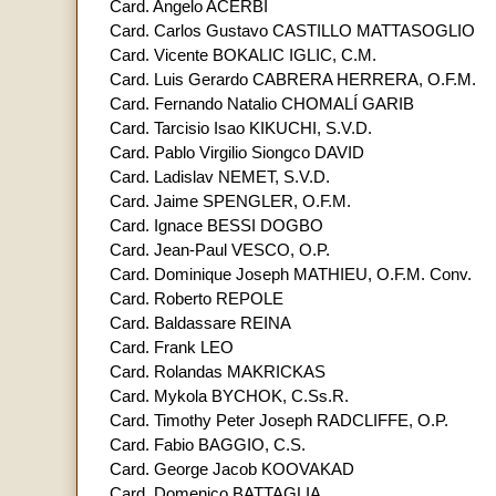
Card. Angelo ACERBI
Card. Carlos Gustavo CASTILLO MATTASOGLIO
Card. Vicente BOKALIC IGLIC, C.M.
Card. Luis Gerardo CABRERA HERRERA, O.F.M.
Card. Fernando Natalio CHOMALÍ GARIB
Card. Tarcisio Isao KIKUCHI, S.V.D.
Card. Pablo Virgilio Siongco DAVID
Card. Ladislav NEMET, S.V.D.
Card. Jaime SPENGLER, O.F.M.
Card. Ignace BESSI DOGBO
Card. Jean-Paul VESCO, O.P.
Card. Dominique Joseph MATHIEU, O.F.M. Conv.
Card. Roberto REPOLE
Card. Baldassare REINA
Card. Frank LEO
Card. Rolandas MAKRICKAS
Card. Mykola BYCHOK, C.Ss.R.
Card. Timothy Peter Joseph RADCLIFFE, O.P.
Card. Fabio BAGGIO, C.S.
Card. George Jacob KOOVAKAD
Card. Domenico BATTAGLIA