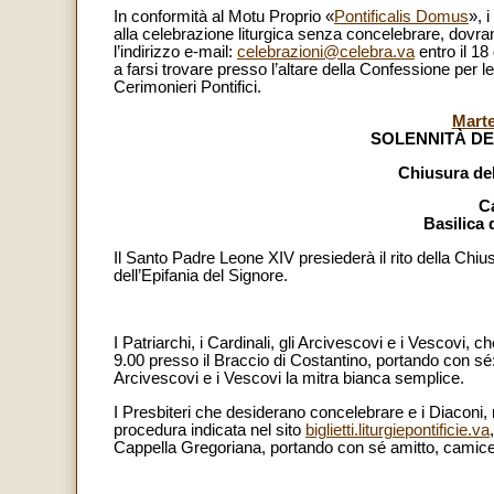
In conformità al Motu Proprio «
Pontificalis Domus
», 
alla celebrazione liturgica senza concelebrare, dovr
l’indirizzo e-mail:
celebrazioni@celebra.va
entro il 18
a farsi trovare presso l’altare della Confessione per le
Cerimonieri Pontifici.
Marte
SOLENNITÀ DE
Chiusura del
C
Basilica 
Il Santo Padre Leone XIV presiederà il rito della Chiu
dell’Epifania del Signore.
I Patriarchi, i Cardinali, gli Arcivescovi e i Vescovi, 
9.00 presso il Braccio di Costantino, portando con sé: 
Arcivescovi e i Vescovi la mitra bianca semplice.
I Presbiteri che desiderano concelebrare e i Diaconi, mu
procedura indicata nel sito
biglietti.liturgiepontificie.va
Cappella Gregoriana, portando con sé amitto, camice,