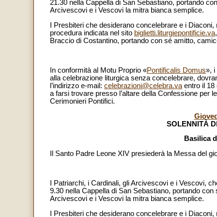
21.30 nella Cappella di San Sebastiano, portando con s
Arcivescovi e i Vescovi la mitra bianca semplice.
I Presbiteri che desiderano concelebrare e i Diaconi, mu
procedura indicata nel sito
biglietti.liturgiepontificie.va
Braccio di Costantino, portando con sé amitto, camice
In conformità al Motu Proprio «
Pontificalis Domus
», 
alla celebrazione liturgica senza concelebrare, dovr
l’indirizzo e-mail:
celebrazioni@celebra.va
entro il 18
a farsi trovare presso l’altare della Confessione per le
Cerimonieri Pontifici.
Gioved
SOLENNITÀ D
Basilica d
Il Santo Padre Leone XIV presiederà la Messa del gior
I Patriarchi, i Cardinali, gli Arcivescovi e i Vescovi, 
9.30 nella Cappella di San Sebastiano, portando con sé
Arcivescovi e i Vescovi la mitra bianca semplice.
I Presbiteri che desiderano concelebrare e i Diaconi, mu