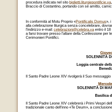
procedura indicata nel sito
biglietti.liturgiepontificie.va
Braccio di Costantino, portando con sé amitto, camice
In conformità al Motu Proprio «
Pontificalis Domus
», 
alla celebrazione liturgica senza concelebrare, dovr
l’indirizzo e-mail:
celebrazioni@celebra.va
entro il 18
a farsi trovare presso l’altare della Confessione per le
Cerimonieri Pontifici.
Gioved
SOLENNITÀ D
Loggia centrale della
Benediz
Il Santo Padre Leone XIV rivolgerà il Suo messaggio n
Mercole
SOLENNITÀ DI MAR
Basilica d
Il Santo Padre Leone XIV celebrerà i Primi Vespri dell
tradizionale canto dell’inno «Te Deum», a conclusione 