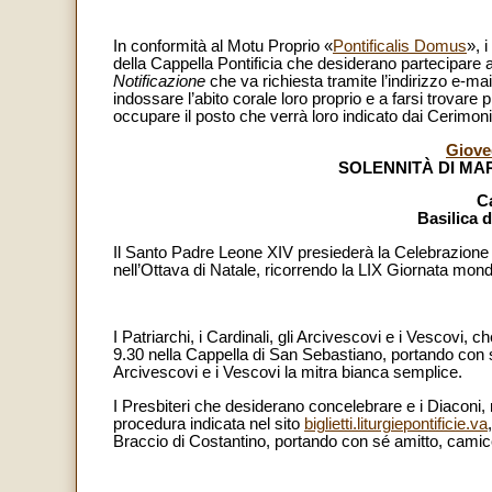
In conformità al Motu Proprio «
Pontificalis Domus
», 
della Cappella Pontificia che desiderano partecipare a
Notificazione
che va richiesta tramite l’indirizzo e-mai
indossare l’abito corale loro proprio e a farsi trovare p
occupare il posto che verrà loro indicato dai Cerimonie
Giove
SOLENNITÀ DI MAR
C
Basilica d
Il Santo Padre Leone XIV presiederà la Celebrazione 
nell’Ottava di Natale, ricorrendo la LIX Giornata mond
I Patriarchi, i Cardinali, gli Arcivescovi e i Vescovi, 
9.30 nella Cappella di San Sebastiano, portando con sé
Arcivescovi e i Vescovi la mitra bianca semplice.
I Presbiteri che desiderano concelebrare e i Diaconi, mu
procedura indicata nel sito
biglietti.liturgiepontificie.va
Braccio di Costantino, portando con sé amitto, camice