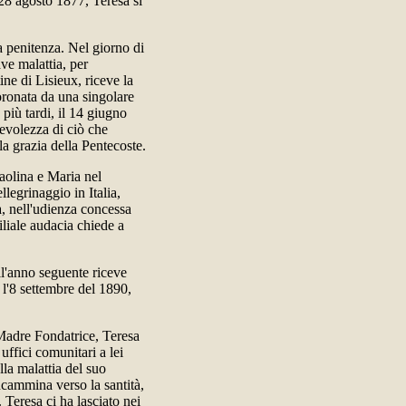
28 agosto 1877, Teresa si
a penitenza. Nel giorno di
ve malattia, per
ine di Lisieux, riceve la
ronata da una singolare
più tardi, il 14 giugno
pevolezza di ciò che
la grazia della Pentecoste.
aolina e Maria nel
legrinaggio in Italia,
a, nell'udienza concessa
iliale audacia chiede a
ll'anno seguente riceve
 l'8 settembre del 1890,
 Madre Fondatrice, Teresa
uffici comunitari a lei
lla malattia del suo
ncammina verso la santità,
. Teresa ci ha lasciato nei