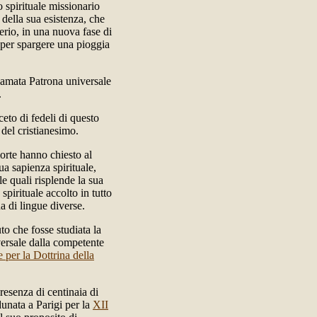
o spirituale missionario
 della sua esistenza, che
derio, in una nuova fase di
 per spargere una pioggia
lamata Patrona universale
.
ceto di fedeli di questo
del cristianesimo.
orte hanno chiesto al
ua sapienza spirituale,
lle quali risplende la sua
spirituale accolto in tutto
a di lingue diverse.
to che fosse studiata la
versale dalla competente
per la Dottrina della
presenza di centinaia di
dunata a Parigi per la
XII