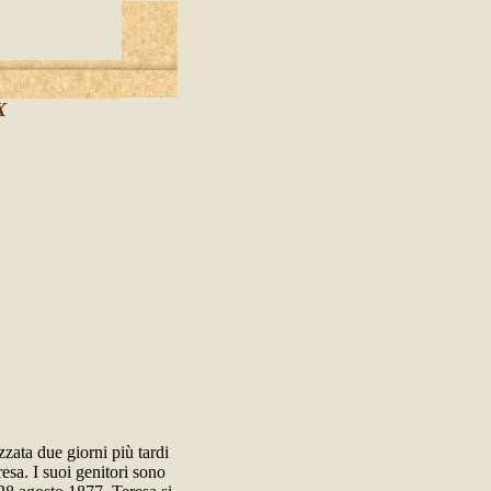
X
zata due giorni più tardi
sa. I suoi genitori sono