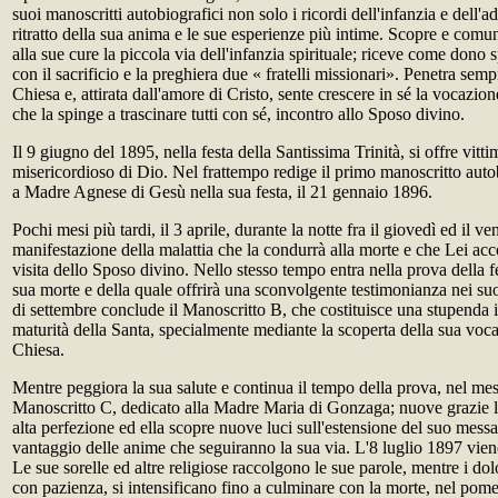
suoi manoscritti autobiografici non solo i ricordi dell'infanzia e dell'
ritratto della sua anima e le sue esperienze più intime. Scopre e comun
alla sue cure la piccola via dell'infanzia spirituale; riceve come don
con il sacrificio e la preghiera due « fratelli missionari». Penetra semp
Chiesa e, attirata dall'amore di Cristo, sente crescere in sé la vocazio
che la spinge a trascinare tutti con sé, incontro allo Sposo divino.
Il 9 giugno del 1895, nella festa della Santissima Trinità, si offre vit
misericordioso di Dio. Nel frattempo redige il primo manoscritto aut
a Madre Agnese di Gesù nella sua festa, il 21 gennaio 1896.
Pochi mesi più tardi, il 3 aprile, durante la notte fra il giovedì ed il v
manifestazione della malattia che la condurrà alla morte e che Lei acc
visita dello Sposo divino. Nello stesso tempo entra nella prova della f
sua morte e della quale offrirà una sconvolgente testimonianza nei suoi
di settembre conclude il Manoscritto B, che costituisce una stupenda i
maturità della Santa, specialmente mediante la scoperta della sua voca
Chiesa.
Mentre peggiora la sua salute e continua il tempo della prova, nel mese
Manoscritto C, dedicato alla Madre Maria di Gonzaga; nuove grazie 
alta perfezione ed ella scopre nuove luci sull'estensione del suo mess
vantaggio delle anime che seguiranno la sua via. L'8 luglio 1897 viene 
Le sue sorelle ed altre religiose raccolgono le sue parole, mentre i dol
con pazienza, si intensificano fino a culminare con la morte, nel pom