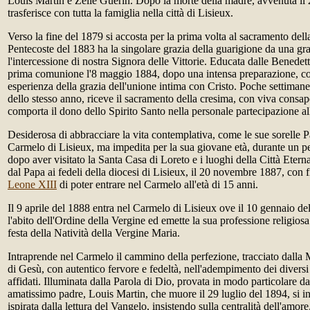
Louis Martin e Zélie Guérin. Dopo la morte della madre, avvenuta il 
trasferisce con tutta la famiglia nella città di Lisieux.
Verso la fine del 1879 si accosta per la prima volta al sacramento dell
Pentecoste del 1883 ha la singolare grazia della guarigione da una gra
l'intercessione di nostra Signora delle Vittorie. Educata dalle Benedett
prima comunione l'8 maggio 1884, dopo una intensa preparazione, co
esperienza della grazia dell'unione intima con Cristo. Poche settimane 
dello stesso anno, riceve il sacramento della cresima, con viva consa
comporta il dono dello Spirito Santo nella personale partecipazione al
Desiderosa di abbracciare la vita contemplativa, come le sue sorelle P
Carmelo di Lisieux, ma impedita per la sua giovane età, durante un pel
dopo aver visitato la Santa Casa di Loreto e i luoghi della Città Etern
dal Papa ai fedeli della diocesi di Lisieux, il 20 novembre 1887, con f
Leone XIII
di poter entrare nel Carmelo all'età di 15 anni.
Il 9 aprile del 1888 entra nel Carmelo di Lisieux ove il 10 gennaio de
l'abito dell'Ordine della Vergine ed emette la sua professione religiosa
festa della Natività della Vergine Maria.
Intraprende nel Carmelo il cammino della perfezione, tracciato dalla
di Gesù, con autentico fervore e fedeltà, nell'adempimento dei diversi 
affidati. Illuminata dalla Parola di Dio, provata in modo particolare da
amatissimo padre, Louis Martin, che muore il 29 luglio del 1894, si i
ispirata dalla lettura del Vangelo, insistendo sulla centralità dell'amore