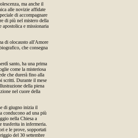
adolescenza, ma anche il
ica alle novizie affidate
o speciale di accompagnare
re di più nel mistero della
ne apostolica e missionaria
tima di olocausto all'Amore
obiografico, che consegna
enerdì santo, ha una prima
oglie come la misteriosa
ede che durerà fino alla
 scritti. Durante il mese
llustrazione della piena
zione nel cuore della
 di giugno inizia il
la conducono ad una più
aggio nella Chiesa a
trasferita in infermeria.
ori e le prove, sopportati
eriggio del 30 settembre