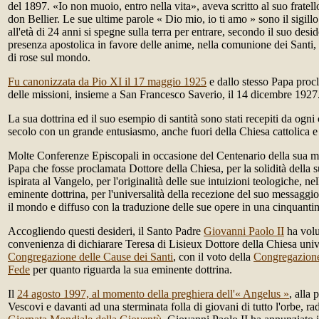
del 1897. «Io non muoio, entro nella vita», aveva scritto al suo fratell
don Bellier. Le sue ultime parole « Dio mio, io ti amo » sono il sigillo
all'età di 24 anni si spegne sulla terra per entrare, secondo il suo desi
presenza apostolica in favore delle anime, nella comunione dei Santi,
di rose sul mondo.
Fu canonizzata da Pio XI il 17 maggio 1925
e dallo stesso Papa proc
delle missioni, insieme a San Francesco Saverio, il 14 dicembre 1927
La sua dottrina ed il suo esempio di santità sono stati recepiti da ogni 
secolo con un grande entusiasmo, anche fuori della Chiesa cattolica e 
Molte Conferenze Episcopali in occasione del Centenario della sua m
Papa che fosse proclamata Dottore della Chiesa, per la solidità della s
ispirata al Vangelo, per l'originalità delle sue intuizioni teologiche, ne
eminente dottrina, per l'universalità della recezione del suo messaggio 
il mondo e diffuso con la traduzione delle sue opere in una cinquantin
Accogliendo questi desideri, il Santo Padre
Giovanni Paolo II
ha volu
convenienza di dichiarare Teresa di Lisieux Dottore della Chiesa uni
Congregazione delle Cause dei Santi
, con il voto della
Congregazione 
Fede
per quanto riguarda la sua eminente dottrina.
Il
24 agosto 1997, al momento della preghiera dell'« Angelus »
, alla 
Vescovi e davanti ad una sterminata folla di giovani di tutto l'orbe, ra