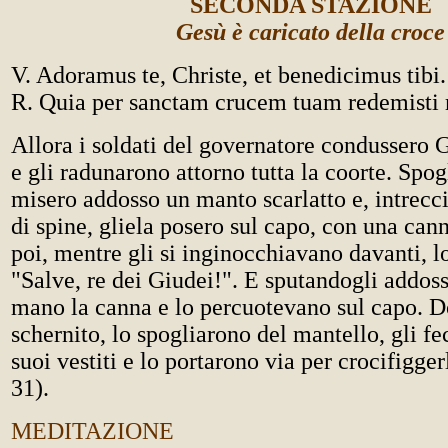
SECONDA STAZIONE
Gesù è caricato della croce
V. Adoramus te, Christe, et benedicimus tibi.
R. Quia per sanctam crucem tuam redemist
Allora i soldati del governatore condussero G
e gli radunarono attorno tutta la coorte. Spogl
misero addosso un manto scarlatto e, intrecc
di spine, gliela posero sul capo, con una cann
poi, mentre gli si inginocchiavano davanti, l
"Salve, re dei Giudei!". E sputandogli addosso
mano la canna e lo percuotevano sul capo. D
schernito, lo spogliarono del mantello, gli fe
suoi vestiti e lo portarono via per crocifigger
31).
MEDITAZIONE