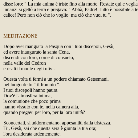
disse loro: " La mia anima è triste fino alla morte. Restate qui e vegli
innanzi si gettò a terra e pregava: " Abbà, Padre! Tutto è possibile a 
calice! Però non ciò che io voglio, ma ciò che vuoi tu ".
MEDITAZIONE
Dopo aver mangiato la Pasqua con i tuoi discepoli, Gesù,
ed avere inaugurato la santa Cena,
discendi con loro, come di consueto,
nella valle del Cedron
e risali il monte degli ulivi.
Questa volta ti fermi a un podere chiamato Getsemani,
nel luogo detto " il frantoio ".
I tuoi discepoli hanno paura.
Dov'è l'atmosfera intima,
la comunione che poco prima
hanno vissuto con te, nella camera alta,
quando pregavi per loro, per la loro unità?
Sconcertati, si addormentano, appesantiti dalla tristezza.
Tu, Gesù, sai che questa sera è giunta la tua ora;
l'ora desiderata ardentemente.