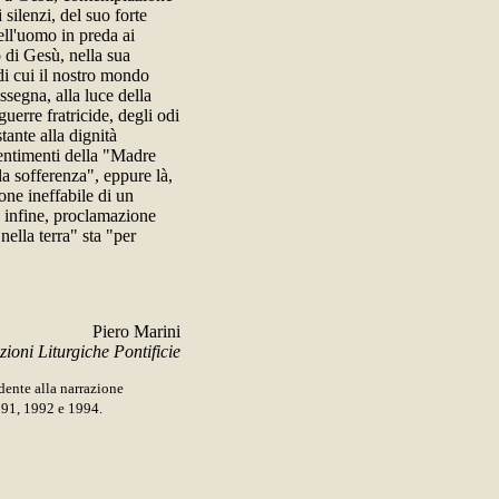
 silenzi, del suo forte
ell'uomo in preda ai
 di Gesù, nella sua
 di cui il nostro mondo
assegna, alla luce della
guerre fratricide, degli odi
stante alla dignità
entimenti della "Madre
 la sofferenza", eppure là,
one ineffabile di un
o, infine, proclamazione
nella terra" sta "per
Piero Marini
ioni Liturgiche Pontificie
ente alla narrazione
991, 1992 e 1994.