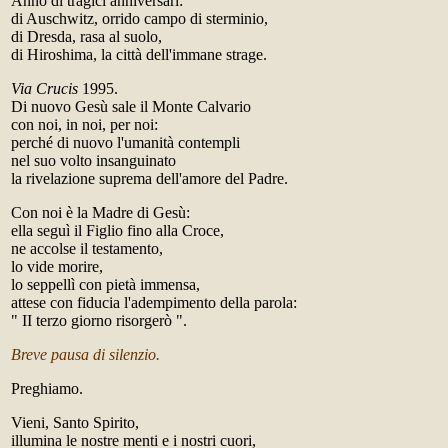
Anno di tragici anniversari:
di Auschwitz, orrido campo di sterminio,
di Dresda, rasa al suolo,
di Hiroshima, la città dell'immane strage.
Via Crucis
1995.
Di nuovo Gesù sale il Monte Calvario
con noi, in noi, per noi:
perché di nuovo l'umanità contempli
nel suo volto insanguinato
la rivelazione suprema dell'amore del Padre.
Con noi è la Madre di Gesù:
ella seguì il Figlio fino alla Croce,
ne accolse il testamento,
lo vide morire,
lo seppellì con pietà immensa,
attese con fiducia l'adempimento della parola:
" II terzo giorno risorgerò ".
Breve pausa di silenzio.
Preghiamo.
Vieni, Santo Spirito,
illumina le nostre menti e i nostri cuori,