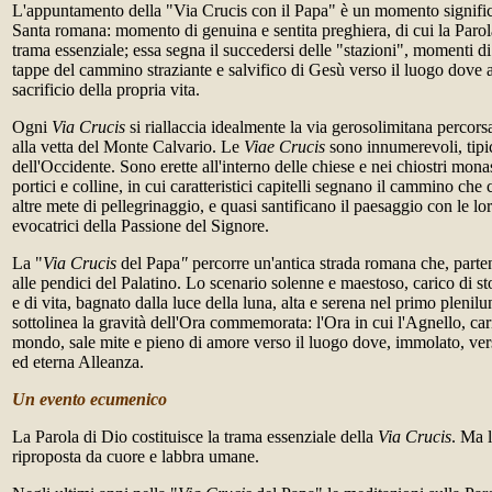
L'appuntamento della "Via Crucis con il Papa" è un momento signific
Santa romana: momento di genuina e sentita preghiera, di cui la Parola
trama essenziale; essa segna il succedersi delle "stazioni", momenti d
tappe del cammino straziante e salvifico di Gesù verso il luogo dove a
sacrificio della propria vita.
Ogni
Via Crucis
si riallaccia idealmente la via gerosolimitana percor
alla vetta del Monte Calvario. Le
Viae Crucis
sono innumerevoli, tipic
dell'Occidente. Sono erette all'interno delle chiese e nei chiostri monas
portici e colline, in cui caratteristici capitelli segnano il cammino che
altre mete di pellegrinaggio, e quasi santificano il paesaggio con le lo
evocatrici della Passione del Signore.
La "
Via Crucis
del Papa
"
percorre un'antica strada romana che, part
alle pendici del Palatino. Lo scenario solenne e maestoso, carico di s
e di vita, bagnato dalla luce della luna, alta e serena nel primo plenil
sottolinea la gravità dell'Ora commemorata: l'Ora in cui l'Agnello, car
mondo, sale mite e pieno di amore verso il luogo dove, immolato, ver
ed eterna Alleanza.
Un evento ecumenico
La Parola di Dio costituisce la trama essenziale della
Via Crucis
. Ma 
riproposta da cuore e labbra umane.