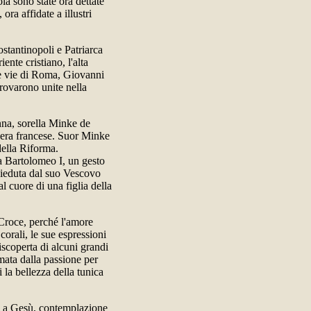
la sono state ora dettate
ora affidate a illustri
stantinopoli e Patriarca
ente cristiano, l'alta
che vie di Roma, Giovanni
trovarono unite nella
nna, sorella Minke de
zera francese. Suor Minke
della Riforma.
 a Bartolomeo I, un gesto
sieduta dal suo Vescovo
l cuore di una figlia della
 Croce, perché l'amore
corali, le sue espressioni
iscoperta di alcuni grandi
imata dalla passione per
 la bellezza della tunica
a a Gesù, contemplazione