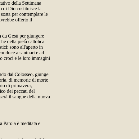
ativo della Settimana
 di Dio costituisce la
i sosta per contemplare le
vrebbe offerto il
sa da Gesù per giungere
he della pietà cattolica
tici; sono all'aperto in
 conduce a santuari e ad
ro croci e le loro immagini
endo dal Colosseo, giunge
toria, di memorie di morte
unio di primavera,
ico dei peccati del
serà il sangue della nuova
la Parola è meditata e