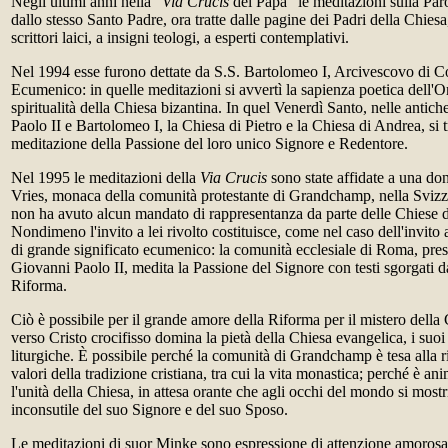
Negli ultimi anni nella "
Via Crucis
del Papa" le meditazioni sulla Paro
dallo stesso Santo Padre, ora tratte dalle pagine dei Padri della Chiesa, 
scrittori laici, a insigni teologi, a esperti contemplativi.
Nel 1994 esse furono dettate da S.S. Bartolomeo I, Arcivescovo di Co
Ecumenico: in quelle meditazioni si avvertì la sapienza poetica dell'Ori
spiritualità della Chiesa bizantina. In quel Venerdì Santo, nelle anti
Paolo II e Bartolomeo I, la Chiesa di Pietro e la Chiesa di Andrea, si 
meditazione della Passione del loro unico Signore e Redentore.
Nel 1995 le meditazioni della
Via Crucis
sono state affidate a una do
Vries, monaca della comunità protestante di Grandchamp, nella Sviz
non ha avuto alcun mandato di rappresentanza da parte delle Chiese 
Nondimeno l'invito a lei rivolto costituisce, come nel caso dell'invito
di grande significato ecumenico: la comunità ecclesiale di Roma, pre
Giovanni Paolo II, medita la Passione del Signore con testi sgorgati da
Riforma.
Ciò è possibile per il grande amore della Riforma per il mistero della
verso Cristo crocifisso domina la pietà della Chiesa evangelica, i suoi 
liturgiche. È possibile perché la comunità di Grandchamp è tesa alla r
valori della tradizione cristiana, tra cui la vita monastica; perché è an
l'unità della Chiesa, in attesa orante che agli occhi del mondo si mostri
inconsutile del suo Signore e del suo Sposo.
Le meditazioni di suor Minke sono espressione di attenzione amoros