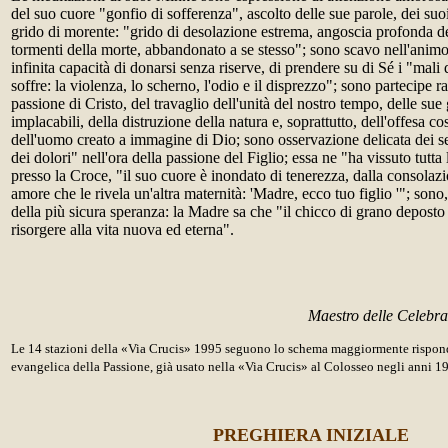
del suo cuore "gonfio di sofferenza", ascolto delle sue parole, dei suoi
grido di morente: "grido di desolazione estrema, angoscia profonda d
tormenti della morte, abbandonato a se stesso"; sono scavo nell'animo
infinita capacità di donarsi senza riserve, di prendere su di Sé i "mali
soffre: la violenza, lo scherno, l'odio e il disprezzo"; sono partecipe r
passione di Cristo, del travaglio dell'unità del nostro tempo, delle sue 
implacabili, della distruzione della natura e, soprattutto, dell'offesa co
dell'uomo creato a immagine di Dio; sono osservazione delicata dei s
dei dolori" nell'ora della passione del Figlio; essa ne "ha vissuto tutta
presso la Croce, "il suo cuore è inondato di tenerezza, dalla consolazi
amore che le rivela un'altra maternità: 'Madre, ecco tuo figlio '"; son
della più sicura speranza: la Madre sa che "il chicco di grano deposto 
risorgere alla vita nuova ed eterna".
Maestro delle Celebraz
Le 14 stazioni della «Via Crucis» 1995 seguono lo schema maggiormente rispond
evangelica della Passione, già usato nella «Via Crucis» al Colosseo negli anni 1
PREGHIERA INIZIALE