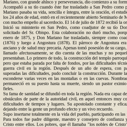
Mariano, con grande ahínco y perseverancia, dio comienzo a su formac
Acompañó a su tío cuando éste fue trasladado a San Pedro como pá
Mariano pasaba su vida, sencilla e íntegra, entre la oración, el estud
los 24 años de edad, entrò en el recientemente abierto Seminario de 
con mucho empeño al sacerdocio. El 14 de julio de 1872 recibió la or
Inició su ministerio en San Pedro, como coadjutor de su tío Do
solicitado del Sr. Obispo. Esta colaboración no duró mucho, po
enero de 1875, y Don Mariano fue trasladado, siempre como coad
(1876) y luego a Angostura (1878). El párroco de Angostura er
anciano y de salud muy precaria. Apenas tomó posesión de su cargo
llamado afectuosamente, se dio cuenta de las muchas y no pequeña
presentaban. Lo primero de todo, la construcción del templo parroqu
pero que estaba parada por falta de fondos, por las dificultades técn
guerra civil en la región. Después de un año de espera, con pa
superadas las dificultades, pudo concluir la construcción. Durante l
esconderse varias veces en las montañas o en las cuevas. Nombra
permaneció en su puesto hasta su muerte, siendo un pastor eximio 
fieles.
Su fama de santidad se difundió en toda la región. Nada era capaz de f
obstáculos de parte de la autoridad civil, en aquel entonces muy cont
dificultades de tiempos y lugares. Su apostolado constante y efic
dejando entre la gente un profundo efecto y un vivo recuerdo.
Supo insertarse totalmente en la vida del pueblo, participando en las 
Para todos fue padre diligente, maestro y consejero de confianza y
Cristo entre ellos. Los pobres, que él llamaba "los nobles de Cristo