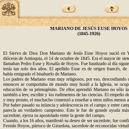
MARIANO DE JESÚS EUSE HOYOS
(1845-1926)
El Siervo de Dios Don Mariano de Jesús Euse Hoyos nació en Y
diócesis de Antioquia, el 14 de octubre de 1845. Era el mayor de sie
llamaban Pedro Euse y Rosalía de Hoyos. Fue bautizado al día sigui
tenía tan solo dos años. El apellido Euse es de origen francés, de
había emigrado el bisabuelo de Mariano.
Los padres de Mariano eran muy religiosos, por eso, desconfiando d
entonces se comportaba de mondo muy hostil a la Iglesia, se ocup
educación de su primogénito. De ellos aprendió Mariano no sólo l
también a leer, escribir y los rudimentos de las ciencias. El empeño de
y muy pronto, el muchacho comenzó a enseñar a otros niños menos a
Por haber pasado su infancia y adolescencia en el campo y entre cam
parecía un verdadero campesino. Esto le fue de grande ayuda más
sacerdote, ejerza su apostolado entre la gente del campo.
Cuando, a los 16 años, manifestó su deseo de ser sacerdote, fue confia
Fermín Hoyos, párroco de Girardota, sacerdote de reconocidas virtude