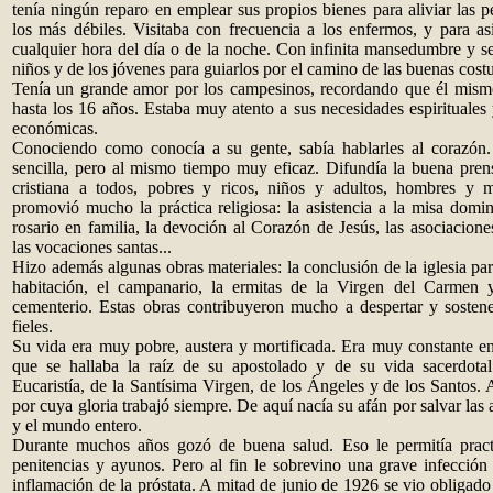
tenía ningún reparo en emplear sus propios bienes para aliviar las p
los más débiles. Visitaba con frecuencia a los enfermos, y para asi
cualquier hora del día o de la noche. Con infinita mansedumbre y se
niños y de los jóvenes para guiarlos por el camino de las buenas cost
Tenía un grande amor por los campesinos, recordando que él mismo
hasta los 16 años. Estaba muy atento a sus necesidades espirituales y
económicas.
Conociendo como conocía a su gente, sabía hablarles al corazón
sencilla, pero al mismo tiempo muy eficaz. Difundía la buena pren
cristiana a todos, pobres y ricos, niños y adultos, hombres y 
promovió mucho la práctica religiosa: la asistencia a la misa domini
rosario en familia, la devoción al Corazón de Jesús, las asociaciones
las vocaciones santas...
Hizo además algunas obras materiales: la conclusión de la iglesia par
habitación, el campanario, la ermitas de la Virgen del Carmen 
cementerio. Estas obras contribuyeron mucho a despertar y sostener
fieles.
Su vida era muy pobre, austera y mortificada. Era muy constante en
que se hallaba la raíz de su apostolado y de su vida sacerdota
Eucaristía, de la Santísima Virgen, de los Ángeles y de los Santos.
por cuya gloria trabajó siempre. De aquí nacía su afán por salvar las
y el mundo entero.
Durante muchos años gozó de buena salud. Eso le permitía practi
penitencias y ayunos. Pero al fin le sobrevino una grave infección 
inflamación de la próstata. A mitad de junio de 1926 se vio obligad