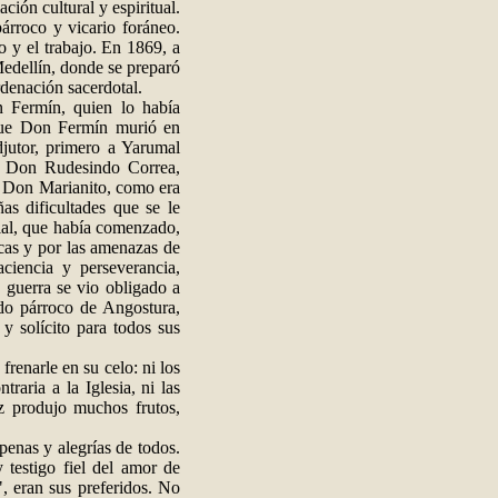
ión cultural y espiritual.
rroco y vicario foráneo.
io y el trabajo. En 1869, a
Medellín, donde se preparó
denación sacerdotal.
n Fermín, quien lo había
rque Don Fermín murió en
jutor, primero a Yarumal
a Don Rudesindo Correa,
, Don Marianito, como era
s dificultades que se le
ial, que había comenzado,
icas y por las amenazas de
ciencia y perseverancia,
a guerra se vio obligado a
do párroco de Angostura,
y solícito para todos sus
renarle en su celo: ni los
raria a la Iglesia, ni las
az produjo muchos frutos,
penas y alegrías de todos.
 testigo fiel del amor de
", eran sus preferidos. No