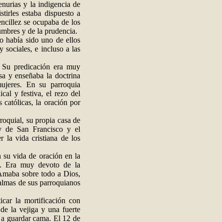
enurias y la indigencia de
stirles estaba dispuesto a
ncillez se ocupaba de los
umbres y de la prudencia.
 había sido uno de ellos
 sociales, e incluso a las
. Su predicación era muy
sa y enseñaba la doctrina
mujeres. En su parroquia
cal y festiva, el rezo del
 católicas, la oración por
roquial, su propia casa de
y de San Francisco y el
 la vida cristiana de los
 su vida de oración en la
l. Era muy devoto de la
 Amaba sobre todo a Dios,
 almas de sus parroquianos
car la mortificación con
de la vejiga y una fuerte
o a guardar cama. El 12 de