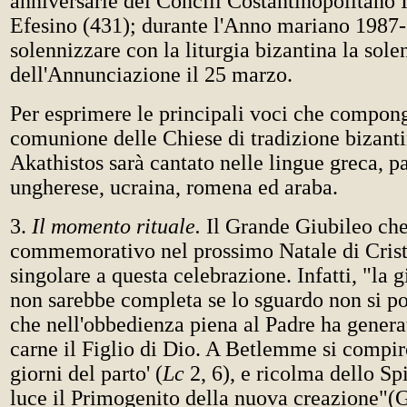
anniversarie dei Concili Costantinopolitano 
Efesino (431); durante l'Anno mariano 1987-
solennizzare con la liturgia bizantina la sole
dell'Annunciazione il 25 marzo.
Per esprimere le principali voci che compon
comunione delle Chiese di tradizione bizanti
Akathistos sarà cantato nelle lingue greca, p
ungherese, ucraina, romena ed araba.
3.
Il momento rituale.
Il Grande Giubileo che
commemorativo nel prossimo Natale di Cristo
singolare a questa celebrazione. Infatti, "la g
non sarebbe completa se lo sguardo non si po
che nell'obbedienza piena al Padre ha genera
carne il Figlio di Dio. A Betlemme si compir
giorni del parto' (
Lc
2, 6), e ricolma dello Spi
luce il Primogenito della nuova creazione"(