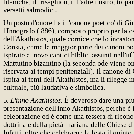
litaniche, il trisaghion, il Padre nostro, tropar
versetti salmodici.
Un posto d'onore ha il 'canone poetico' di G
l'Innografo ( 886), composto proprio per la 
dell'Akathistos, quale cornice che lo incaston
Consta, come la maggior parte dei canoni poe
ispirate ai nove cantici biblici assunti nell'uf
Mattutino bizantino (la seconda ode viene o
riservata ai tempi penitenziali). Il canone di
ispira ai temi dell'Akathistos, ma li rilegge i
cultuale, più laudativa e simbolica.
5.
L'inno Akathistos.
È doveroso dare una pi
presentazione dell'inno Akathistos, perché è i
celebrazione ed è come una tessera di ricon
dottrina e della pietà mariana delle Chiese di
Infatti, oltre che celebrarne la festa il quinto