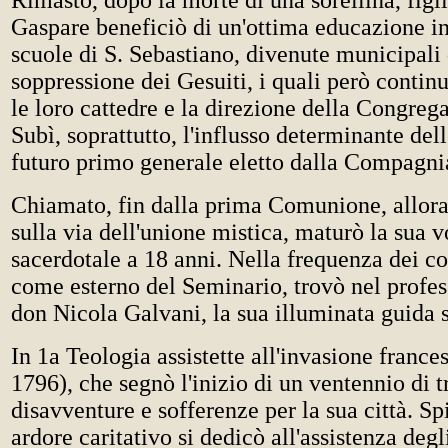
Rimasto, dopo la morte di una sorellina, figl
Gaspare beneficiò di un'ottima educazione in
scuole di S. Sebastiano, divenute municipali
soppressione dei Gesuiti, i quali però contin
le loro cattedre e la direzione della Congre
Subì, soprattutto, l'influsso determinante dell
futuro primo generale eletto dalla Compagnia 
Chiamato, fin dalla prima Comunione, allor
sulla via dell'unione mistica, maturò la sua 
sacerdotale a 18 anni. Nella frequenza dei co
come esterno del Seminario, trovò nel profes
don Nicola Galvani, la sua illuminata guida s
In 1a Teologia assistette all'invasione france
1796), che segnò l'inizio di un ventennio di 
disavventure e sofferenze per la sua città. Sp
ardore caritativo si dedicò all'assistenza deg