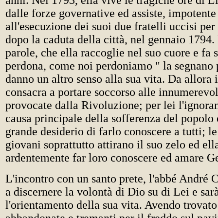
anni. Nel 1793, ella vive le tragiche ore di L
dalle forze governative ed assiste, impotente 
all'esecuzione dei suoi due fratelli uccisi per
dopo la caduta della città, nel gennaio 1794.
parole, che ella raccoglie nel suo cuore e fa 
perdona, come noi perdoniamo " la segnano
danno un altro senso alla sua vita. Da allora i
consacra a portare soccorso alle innumerevol
provocate dalla Rivoluzione; per lei l'ignora
causa principale della sofferenza del popolo e 
grande desiderio di farlo conoscere a tutti; l
giovani soprattutto attirano il suo zelo ed ell
ardentemente far loro conoscere ed amare G
L'incontro con un santo prete, l'abbé André C
a discernere la volontà di Dio su di Lei e sar
l'orientamento della sua vita. Avendo trovat