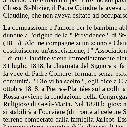
abbandonate e tremanti per il freddo sul pav
Chiesa St-Nizier, il Padre Coindre le aveva 
Claudine, che non aveva esitato ad occupars
La compassione e l'amore per le bambine ab
dunque all'origine della " Providence " di St
(1815). Alcune compagne si uniscono a Clau
costituiscono un'associazione, l'" Associati
" di cui Claudine viene immediatamente elett
31 luglio 1818, la chiamata del Signore si fa
la voce di Padre Coindre: formare senza esit
comunità. " Dio vi ha scelto ", egli dice a Cl
ottobre 1818, a Pierres-Plantées sulla collina
Rossa avviene la fondazione della Congregaz
Religiose di Gesù-Maria. Nel 1820 la giova
si stabilirà a Fourvière (di fronte al celebre 
terreno comperato dalla famiglia Jaricot. Ess