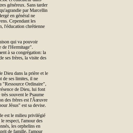
tres généreux. Sans tarder
 qu'agrandie par Marcellin
clergé en général ne
yens. Cependant les
, l'éducation chrétienne
maison qui va pouvoir
e de l'Hermitage".
ent à sa congrégation: la
 ses frères, la visite des
 Dieu dans la prière et le
 de ses limites, il ne
la "Ressource Ordinaire",
résence de Dieu, lui font
e très souvent le Psaume
on des frères est l'Âœuvre
our Jésus" est sa devise.
e est le milieu privilégié
 le respect, l'amour des
onnés, les orphelins en
prit de famille, l'amour