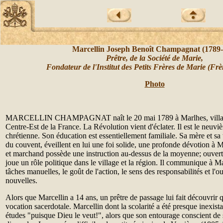
Marcellin Joseph Benoît Champagnat (1789-
Prêtre, de la
Société de Marie
,
Fondateur de l'Institut des
Petits Frères de Marie
(
Frè
Photo
MARCELLIN CHAMPAGNAT naît le 20 mai 1789 à Marlhes, villag
Centre-Est de la France. La Révolution vient d'éclater. Il est le neuvi
chrétienne. Son éducation est essentiellement familiale. Sa mère et sa 
du couvent, éveillent en lui une foi solide, une profonde dévotion à M
et marchand possède une instruction au-dessus de la moyenne; ouvert 
joue un rôle politique dans le village et la région. Il communique à Ma
tâches manuelles, le goût de l'action, le sens des responsabilités et l'
nouvelles.
Alors que Marcellin a 14 ans, un prêtre de passage lui fait découvrir q
vocation sacerdotale. Marcellin dont la scolarité a été presque inexist
études "puisque Dieu le veut!", alors que son entourage conscient de s