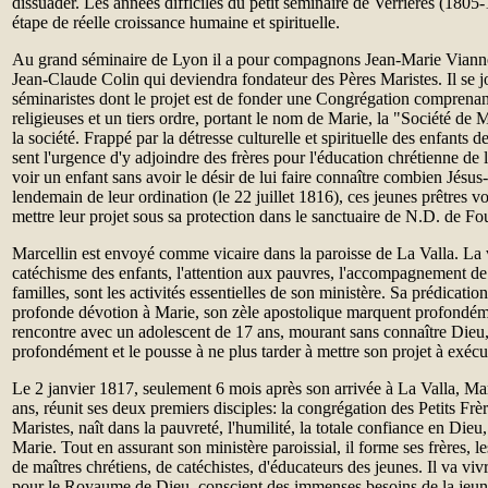
dissuader. Les années difficiles du petit séminaire de Verrières (1805
étape de réelle croissance humaine et spirituelle.
Au grand séminaire de Lyon il a pour compagnons Jean-Marie Vianney
Jean-Claude Colin qui deviendra fondateur des Pères Maristes. Il se j
séminaristes dont le projet est de fonder une Congrégation comprenant
religieuses et un tiers ordre, portant le nom de Marie, la "Société de M
la société. Frappé par la détresse culturelle et spirituelle des enfants
sent l'urgence d'y adjoindre des frères pour l'éducation chrétienne de 
voir un enfant sans avoir le désir de lui faire connaître combien Jésus
lendemain de leur ordination (le 22 juillet 1816), ces jeunes prêtres v
mettre leur projet sous sa protection dans le sanctuaire de N.D. de Fo
Marcellin est envoyé comme vicaire dans la paroisse de La Valla. La v
catéchisme des enfants, l'attention aux pauvres, l'accompagnement de 
familles, sont les activités essentielles de son ministère. Sa prédication
profonde dévotion à Marie, son zèle apostolique marquent profondéme
rencontre avec un adolescent de 17 ans, mourant sans connaître Dieu,
profondément et le pousse à ne plus tarder à mettre son projet à exécu
Le 2 janvier 1817, seulement 6 mois après son arrivée à La Valla, Mar
ans, réunit ses deux premiers disciples: la congrégation des Petits Fr
Maristes, naît dans la pauvreté, l'humilité, la totale confiance en Dieu
Marie. Tout en assurant son ministère paroissial, il forme ses frères, l
de maîtres chrétiens, de catéchistes, d'éducateurs des jeunes. Il va vi
pour le Royaume de Dieu, conscient des immenses besoins de la jeun