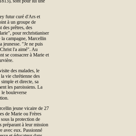
-1813), sont pour lui une
 futur curé d'Ars et
oint à un groupe de
 des prêtres, des
arie", pour rechristianiser
 de la campagne, Marcellin
la jeunesse. "Je ne puis
-Christ l'a aimé". Au
ont se consacrer à Marie et
urvière.
isite des malades, le
la vie chrétienne des
 simple et directe, sa
nt les paroissiens. La
 le bouleverse
tion.
cellin jeune vicaire de 27
ères de Marie ou Frères
, sous la protection de
es préparant à leur mission
vre avec eux. Passionné
esse et éducateur dans