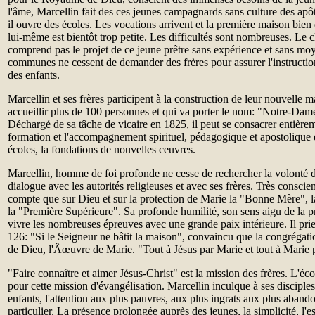
l'âme, Marcellin fait des ces jeunes campagnards sans culture des apô
il ouvre des écoles. Les vocations arrivent et la première maison bien
lui-même est bientôt trop petite. Les difficultés sont nombreuses. Le 
comprend pas le projet de ce jeune prêtre sans expérience et sans mo
communes ne cessent de demander des frères pour assurer l'instruction
des enfants.
Marcellin et ses frères participent à la construction de leur nouvelle 
accueillir plus de 100 personnes et qui va porter le nom: "Notre-Dam
Déchargé de sa tâche de vicaire en 1825, il peut se consacrer entièrem
formation et l'accompagnement spirituel, pédagogique et apostolique de
écoles, la fondations de nouvelles ceuvres.
Marcellin, homme de foi profonde ne cesse de rechercher la volonté de
dialogue avec les autorités religieuses et avec ses frères. Très conscient
compte que sur Dieu et sur la protection de Marie la "Bonne Mère", 
la "Première Supérieure". Sa profonde humilité, son sens aigu de la p
vivre les nombreuses épreuves avec une grande paix intérieure. Il pri
126: "Si le Seigneur ne bâtit la maison", convaincu que la congrégati
de Dieu, l'Âœuvre de Marie. "Tout à Jésus par Marie et tout à Marie p
"Faire connaître et aimer Jésus-Christ" est la mission des frères. L'écol
pour cette mission d'évangélisation. Marcellin inculque à ses disciples
enfants, l'attention aux plus pauvres, aux plus ingrats aux plus aband
particulier. La présence prolongée auprès des jeunes, la simplicité, l'es