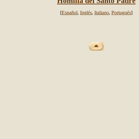
Homilía del Santo Padre
[
Español
,
Inglés
,
Italiano
,
Portugués
]