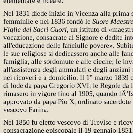
elementare e liceale.
Nel 1831 diede inizio in Vicenza alla prima 
femminile e nel 1836 fondò le
Suore Maestre
Figlie dei Sacri Cuori
, un istituto di «maestr
vocazione, consacrate al Signore e dedite in
all'educazione delle fanciulle povere». Subit
le sue religiose si dedicassero anche alle fan
famiglia, alle sordomute e alle cieche; le inv
all'assistenza degli ammalati e degli anziani 
nei ricoveri e a domicilio. Il 1° marzo 1839 o
di lode da papa Gregorio XVI; le Regole da l
rimasero in vigore fino al 1905, quando lÂ’I
approvato da papa Pio X, ordinato sacerdote 
vescovo Farina.
Nel 1850 fu eletto vescovo di Treviso e ricev
consacrazione episcopale il 19 gennaio 1851.