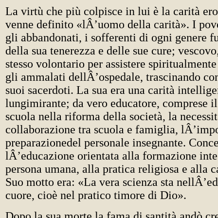
La virtù che più colpisce in lui è la carità er
venne definito «lÂ’uomo della carità». I pover
gli abbandonati, i sofferenti di ogni genere 
della sua tenerezza e delle sue cure; vescovo, 
stesso volontario per assistere spiritualment
gli ammalati dellÂ’ospedale, trascinando co
suoi sacerdoti. La sua era una carità intellige
lungimirante; da vero educatore, comprese il
scuola nella riforma della società, la necessit
collaborazione tra scuola e famiglia, lÂ’imp
preparazionedel personale insegnante. Conc
lÂ’educazione orientata alla formazione inte
persona umana, alla pratica religiosa e alla ca
Suo motto era: «La vera scienza sta nellÂ’e
cuore, cioè nel pratico timore di Dio».
Dopo la sua morte la fama di santità andò cr