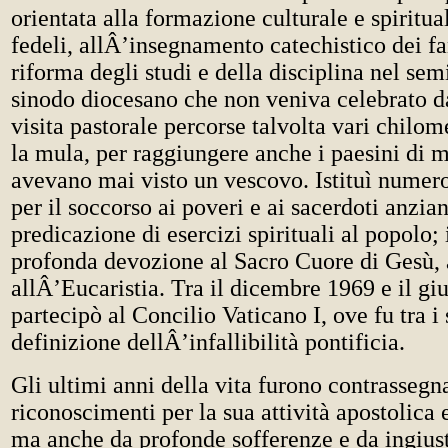
orientata alla formazione culturale e spiritual
fedeli, allÂ’insegnamento catechistico dei fan
riforma degli studi e della disciplina nel semi
sinodo diocesano che non veniva celebrato d
visita pastorale percorse talvolta vari chilom
la mula, per raggiungere anche i paesini di
avevano mai visto un vescovo. Istituì numero
per il soccorso ai poveri e ai sacerdoti anzian
predicazione di esercizi spirituali al popolo
profonda devozione al Sacro Cuore di Gesù,
allÂ’Eucaristia. Tra il dicembre 1969 e il g
partecipò al Concilio Vaticano I, ove fu tra i 
definizione dellÂ’infallibilità pontificia.
Gli ultimi anni della vita furono contrassegna
riconosci­menti per la sua attività apostolica e
ma anche da profonde sofferenze e da ingius