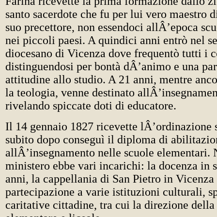
Farina ricevette la prima formazione dallo zi
santo sacerdote che fu per lui vero maestro di
suo precettore, non essendoci allÂ’epoca sc
nei piccoli paesi. A quindici anni entrò nel 
diocesano di Vicenza dove frequentò tutti i c
distinguendosi per bontà dÂ’animo e una par
attitudine allo studio. A 21 anni, mentre anc
la teologia, venne destinato allÂ’insegna­men
rivelando spiccate doti di educatore.
Il 14 gennaio 1827 ricevette lÂ’ordinazione 
subito dopo conseguì il diploma di abilitazi
allÂ’insegnamento nelle scuole elementari. 
ministero ebbe vari incarichi: la docenza in 
anni, la cappellania di San Pietro in Vicenza 
partecipazione a varie istituzioni culturali, sp
caritative cittadine, tra cui la direzione dell