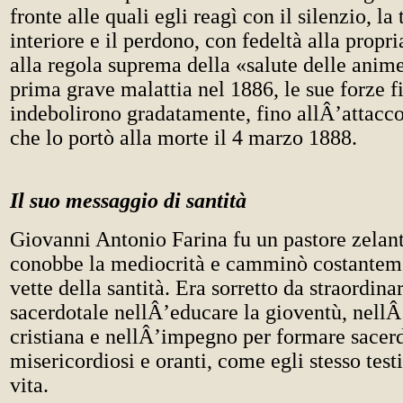
fronte alle quali egli reagì con il silenzio, la 
interiore e il perdono, con fedeltà alla propr
alla regola suprema della «salute delle ani
prima grave malattia nel 1886, le sue forze fi
indebolirono gradatamente, fino allÂ’attacco
che lo portò alla morte il 4 marzo 1888.
Il suo messaggio di santità
Giovanni Antonio Farina fu un pastore zelan
conobbe la mediocrità e camminò costanteme
vette della santità. Era sorretto da straordina
sacerdotale nellÂ’educare la gioventù, nellÂ
cristiana e nellÂ’impegno per formare sacer
misericordiosi e oranti, come egli stesso tes
vita.