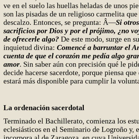
ve en el suelo las huellas heladas de unos pie
son las pisadas de un religioso carmelita qu
descalzo. Entonces, se pregunta: Â—
Si otro
sacrificios por Dios y por el prójimo, ¿no vo
de ofrecerle algo?
De este modo, surge en s
inquietud divina:
Comencé a barruntar el A
cuenta de que el corazón me pedía algo gra
amor
. Sin saber aún con precisión qué le pid
decide hacerse sacerdote, porque piensa que
estará más disponible para cumplir la volunt
La ordenación sacerdotal
Terminado el Bachillerato, comienza los est
eclesiásticos en el Seminario de Logroño y, 
incorpora al de Zaragoza, en cuya Universida