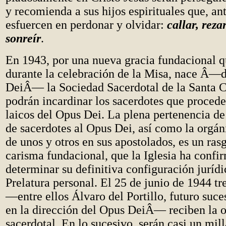
y recomienda a sus hijos espirituales que, ant
esfuercen en perdonar y olvidar:
callar, rezar
sonreír
.
En 1943, por una nueva gracia fundacional q
durante la celebración de la Misa, nace Â—
DeiÂ— la Sociedad Sacerdotal de la Santa Cr
podrán incardinar los sacerdotes que proceden
laicos del Opus Dei. La plena pertenencia de 
de sacerdotes al Opus Dei, así como la orgá
de unos y otros en sus apostolados, es un ras
carisma fundacional, que la Iglesia ha confi
determinar su definitiva configuración juríd
Prelatura personal. El 25 de junio de 1944 tr
—entre ellos Álvaro del Portillo, futuro suc
en la dirección del Opus DeiÂ— reciben la 
sacerdotal. En lo sucesivo, serán casi un mill