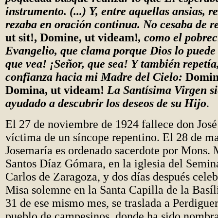
instrumento. (...) Y, entre aquellas ansias, r
rezaba en oración continua. No cesaba de r
ut sit!, Domine, ut videam!
, como el pobrec
Evangelio, que clama porque Dios lo puede 
que vea! ¡Señor, que sea! Y también repetía, 
confianza hacia mi Madre del Cielo:
Domina
Domina, ut videam!
La Santísima Virgen s
ayudado a descubrir los deseos de su Hijo
.
El 27 de noviembre de 1924 fallece don José
víctima de un síncope repentino. El 28 de m
Josemaría es ordenado sacerdote por Mons. 
Santos Díaz Gómara, en la iglesia del Semin
Carlos de Zaragoza, y dos días después celeb
Misa solemne en la Santa Capilla de la Basíli
31 de ese mismo mes, se traslada a Perdigue
pueblo de campesinos, donde ha sido nombr