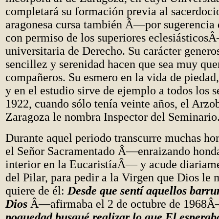
completará su formación previa al sacerdocio
aragonesa cursa también Â—por sugerencia 
con permiso de los superiores eclesiásticosÂ
universitaria de Derecho. Su carácter generos
sencillez y serenidad hacen que sea muy quer
compañeros. Su esmero en la vida de piedad, 
y en el estudio sirve de ejemplo a todos los s
1922, cuando sólo tenía veinte años, el Arzo
Zaragoza le nombra Inspector del Seminario
Durante aquel periodo transcurre muchas hor
el Señor Sacramentado Â—enraizando honda
interior en la EucaristíaÂ— y acude diariame
del Pilar, para pedir a la Virgen que Dios le
quiere de él:
Desde que sentí aquellos barru
Dios
Â—afirmaba el 2 de octubre de 1968
poquedad busqué realizar lo que El esperaba