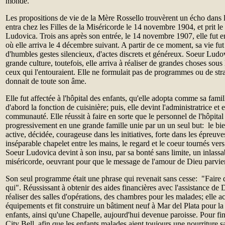
monde.
Les propositions de vie de la Mère Rossello trouvèrent un écho dans 
entra chez les Filles de la Miséricorde le 14 novembre 1904, et prit 
Ludovica. Trois ans après son entrée, le 14 novembre 1907, elle fut 
où elle arriva le 4 décembre suivant. A partir de ce moment, sa vie fu
d'humbles gestes silencieux, d'actes discrets et généreux. Soeur Ludo
grande culture, toutefois, elle arriva à réaliser de grandes choses sous
ceux qui l'entouraient. Elle ne formulait pas de programmes ou de stra
donnait de toute son âme.
Elle fut affectée à l'hôpital des enfants, qu'elle adopta comme sa famil
d'abord la fonction de cuisinière; puis, elle devint l'administratrice et 
communauté. Elle réussit à faire en sorte que le personnel de l'hôpital
progressivement en une grande famille unie par un un seul but: le bie
active, décidée, courageuse dans les initiatives, forte dans les épreuve
inséparable chapelet entre les mains, le regard et le coeur tournés ver
Soeur Ludovica devint à son insu, par sa bonté sans limite, un inlassa
miséricorde, oeuvrant pour que le message de l'amour de Dieu parvien
Son seul programme était une phrase qui revenait sans cesse: "Faire d
qui". Réussissant à obtenir des aides financières avec l'assistance de
réaliser des salles d'opérations, des chambres pour les malades; elle 
équipements et fit construire un bâtiment neuf à Mar del Plata pour l
enfants, ainsi qu'une Chapelle, aujourd'hui devenue paroisse. Pour fini
City Bell, afin que les enfants malades aient toujours une nourriture s