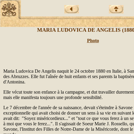
MARIA LUDOVICA DE ANGELIS (1880-
P
hoto
Maria Ludovica De Angelis naquit le 24 octobre 1880 en Italie, à San 
des Abruzzes. Elle fut l'aînée de huit enfants et ses parents la baptis
d'Antonina.
Elle vécut toute son enfance à la campagne, et dut travailler durement
mais elle manifesta toujours une profonde sensibilité.
Le 7 décembre de l'année de sa naissance, devait s'éteindre à Savon
exceptionnelle qui avait choisi de donner un sens à sa vie en suivant l
avait dit: "Soyez miséricordieux..." et "tout ce que vous ferez à un se
à moi que vous le ferez...". Il s'agissait de Soeur Marie J. Rossello, q
Savone, l'Institut des Filles de Notre-Dame de la Miséricorde, dont le