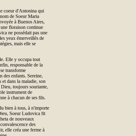
le coeur d'Antonina qui
le nom de Soeur Maria
envoyée à Buenos Aires,
t une floraison continue
vica ne possédait pas une
 les yeux émerveillés de
tégies, mais elle se
le. Elle y occupa tout
enfin, responsable de la
 se transforme
n des enfants. Sereine,
s et dans la maladie, son
s Dieu, toujours souriante,
ble instrument de
ne à chacun de ses fils.
u bien à tous, à n'importe
 Dieu, Soeur Ludovica fit
acheta de nouveaux
a convalescence des
r, elle créa une ferme à
aine.