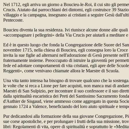
Nel 1712, egli arriva un giorno a Boucieu-le-Roi, il cui sito gli perme
Crucis. Aiutato dai parrocchiani dei dintorni, egli costruisce 39 Stazion
villaggio e la campagna, insegnano ai cristiani a seguire Gesù dall'ul
Pentecoste.
Boucieu diventa la sua residenza. Ivi riunisce alcune donne alle quali 
«accompagnare i pellegrini» della Via Crucis per aiutarli a meditare e
Ed è in questo luogo che fonda la Congregazione delle Suore del San
novembre 1715, nella chiesa di Boucieu, egli consegna loro la Croce e 
invita la sue figlie ad alternarsi nell'adorazione di Gesù presente nell'
fraternamente insieme. Preoccupato di istruire la gioventù per permett
fede ed adottare comportamenti di vita cristiani, egli apre delle Scuol
Reggenti», come venivano chiamate allora le Maestre di Scuola.
Una vita tanto intensa ha bisogno di trovare qualcuno che la sostenga.
le volte che si reca a Lione per fare acquisti, non manca mai di andare
Maestri di San Sulpizio, per incontrare il suo confessore e il suo diretto
dalla spiritualità eucaristica dei Preti del Santissimo Sacramento fon
d'Authier de Sisgaud, viene ammesso come aggregato in questa Societ
gennaio 1724 a Valence, beneficiando del loro aiuto spirituale e temp
Pur dedicandosi alla formazione della sua giovane Congregazione, Pi
sue corse apostoliche, e per prolungare i frutti della sua missione, trova
libri: Regolamenti di vita, opere di spiritualità e soprattutto le «Medit