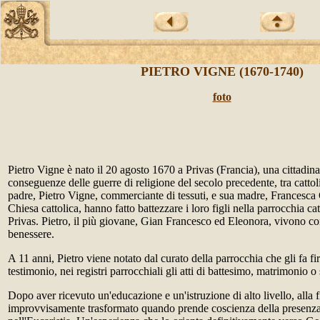
PIETRO VIGNE (1670-1740)
f
oto
Pietro Vigne è nato il 20 agosto 1670 a Privas (Francia), una cittadin
conseguenze delle guerre di religione del secolo precedente, tra cattoli
padre, Pietro Vigne, commerciante di tessuti, e sua madre, Francesca 
Chiesa cattolica, hanno fatto battezzare i loro figli nella parrocchia c
Privas. Pietro, il più giovane, Gian Francesco ed Eleonora, vivono con
benessere.
A 11 anni, Pietro viene notato dal curato della parrocchia che gli fa fir
testimonio, nei registri parrocchiali gli atti di battesimo, matrimonio o
Dopo aver ricevuto un'educazione e un'istruzione di alto livello, alla 
improvvisamente trasformato quando prende coscienza della presenza