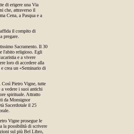
tte di erigere una Via
i che, attraverso il
tima Cena, a Pasqua e a
affida il compito di
 a pregare.
tissimo Sacramento. Il 30
l'abito religioso. Egli
Eucaristia e a vivere
ere loro di accedere alla
e e crea un «Seminario di
 Così Pietro Vigne, tutte
 a vedere i suoi antichi
re spirituale. Attratto
dati da Monsignor
à Sacerdotale il 25
orale.
etro Vigne prosegue le
 la possibilità di scrivere
azioni sul più Bel Libro,