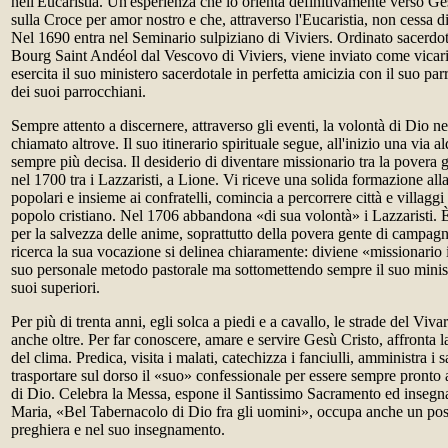
nell'Eucaristia. Un'esperienza che lo orienta definitivamente verso Ge
sulla Croce per amor nostro e che, attraverso l'Eucaristia, non cessa di
Nel 1690 entra nel Seminario sulpiziano di Viviers. Ordinato sacerdot
Bourg Saint Andéol dal Vescovo di Viviers, viene inviato come vicar
esercita il suo ministero sacerdotale in perfetta amicizia con il suo p
dei suoi parrocchiani.
Sempre attento a discernere, attraverso gli eventi, la volontà di Dio nel
chiamato altrove. Il suo itinerario spirituale segue, all'inizio una via a
sempre più decisa. Il desiderio di diventare missionario tra la povera g
nel 1700 tra i Lazzaristi, a Lione. Vi riceve una solida formazione alla
popolari e insieme ai confratelli, comincia a percorrere città e villaggi
popolo cristiano. Nel 1706 abbandona «di sua volontà» i Lazzaristi.
per la salvezza delle anime, soprattutto della povera gente di campa
ricerca la sua vocazione si delinea chiaramente: diviene «missionario 
suo personale metodo pastorale ma sottomettendo sempre il suo minist
suoi superiori.
Per più di trenta anni, egli solca a piedi e a cavallo, le strade del Viv
anche oltre. Per far conoscere, amare e servire Gesù Cristo, affronta la 
del clima. Predica, visita i malati, catechizza i fanciulli, amministra i 
trasportare sul dorso il «suo» confessionale per essere sempre pronto a
di Dio. Celebra la Messa, espone il Santissimo Sacramento ed insegna 
Maria, «Bel Tabernacolo di Dio fra gli uomini», occupa anche un post
preghiera e nel suo insegnamento.