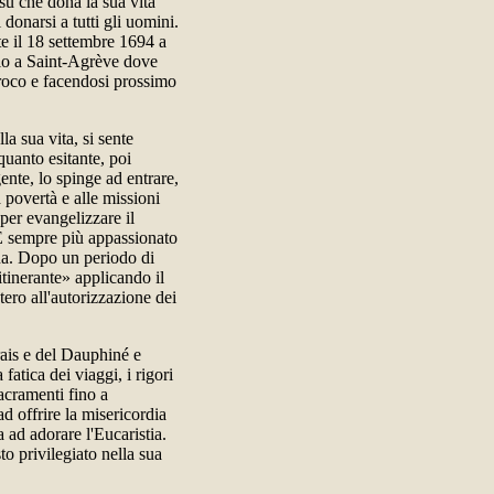
sù che dona la sua vita
 donarsi a tutti gli uomini.
e il 18 settembre 1694 a
io a Saint-Agrève dove
arroco e facendosi prossimo
la sua vita, si sente
lquanto esitante, poi
ente, lo spinge ad entrare,
 povertà e alle missioni
 per evangelizzare il
 È sempre più appassionato
gna. Dopo un periodo di
itinerante» applicando il
ero all'autorizzazione dei
arais e del Dauphiné e
fatica dei viaggi, i rigori
sacramenti fino a
d offrire la misericordia
ad adorare l'Eucaristia.
o privilegiato nella sua