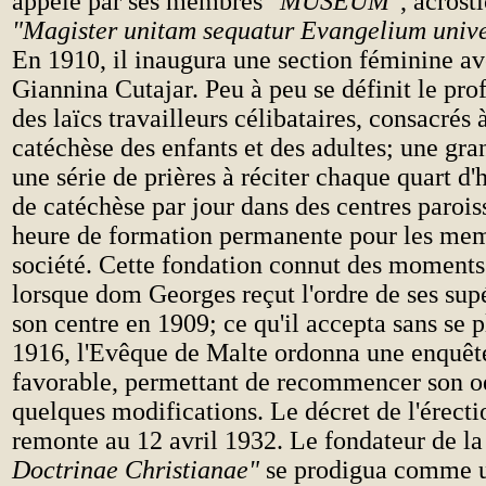
appelé par ses membres "
MUSEUM"
, acrost
"Magister unitam sequatur Evangelium univ
En 1910, il inaugura une section féminine av
Giannina Cutajar. Peu à peu se définit le prof
des laïcs travailleurs célibataires, consacrés à
catéchèse des enfants et des adultes; une gra
une série de prières à réciter chaque quart d'
de catéchèse par jour dans des centres parois
heure de formation permanente pour les mem
société. Cette fondation connut des moments 
lorsque dom Georges reçut l'ordre de ses sup
son centre en 1909; ce qu'il accepta sans se 
1916, l'Evêque de Malte ordonna une enquête 
favorable, permettant de recommencer son o
quelques modifications. Le décret de l'érect
remonte au 12 avril 1932. Le fondateur de l
Doctrinae Christianae"
se prodigua comme u