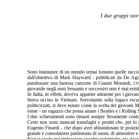
I due gruppi sto
Sono istantanee di un mondo ormai lontano quelle raccolt
dall'obiettivo di Mark Hayward - pubblicati da De Agost
parafrasare una famosa canzone di Gianni Morandi, c'er
giovanile negli anni Sessanta e successivi non è mai esis
In Italia, in effetti, doveva apparire attraente per i gio
finiva ucciso in Vietnam. Sorvolando sulla fugace escurs
politicizzati, si deve notare come la scelta del giovane 
esiste - un ragazzo che possa amare i Beatles e i Rolling 
I due schieramenti sono rimasti sempre fieramente contrap
Certo non sono mancati transfughi e pentiti che, per lo p
Eugenio Finardi - che dopo aver abbandonato le posizion
grande e consolatorio patrimonio di suoni, di atmosfere e d
Non si vuole qui rinfocolare vecchie polemiche, ma davver