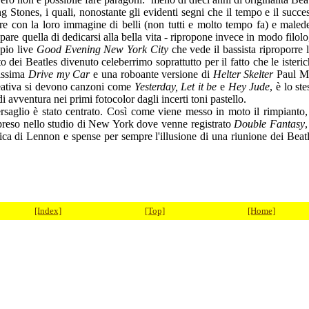
ng Stones, i quali, nonostante gli evidenti segni che il tempo e il succes
care con la loro immagine di belli (non tutti e molto tempo fa) e malede
are quella di dedicarsi alla bella vita - ripropone invece in modo filo
ppio live
Good Evening New York City
che vede il bassista riproporre 
dei Beatles divenuto celeberrimo soprattutto per il fatto che le isteric
tissima
Drive my Car
e una roboante
versione di
Helter Skelter
Paul Mc
creativa si devono canzoni come
Yesterday, Let it be
e
Hey Jude
, è lo s
 avventura nei primi fotocolor dagli incerti toni pastello.
 bersaglio è stato centrato. Così come viene messo in moto il rimpian
preso nello studio di New York dove venne registrato
Double Fantasy
,
ca di Lennon e spense per sempre l'illusione di una riunione dei Beatle
[Index]
[Top]
[Home]