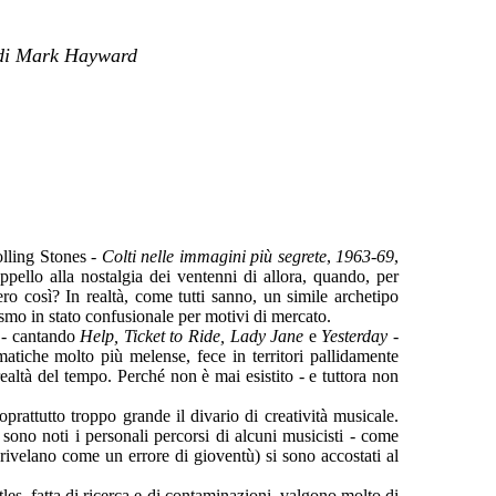
o di Mark Hayward
olling Stones
- Colti nelle immagini più segrete
,
1963-69
,
pello alla nostalgia dei ventenni di allora, quando, per
 così? In realtà, come tutti sanno, un simile archetipo
ismo in stato confusionale per motivi di mercato.
e - cantando
Help, Ticket to Ride, Lady Jane
e
Yesterday -
matiche molto più melense, fece in territori pallidamente
ealtà del tempo. Perché non è mai esistito - e tuttora non
prattutto troppo grande il divario di creatività musicale.
 sono noti i personali percorsi di alcuni musicisti - come
ivelano come un errore di gioventù) si sono accostati al
es, fatta di ricerca e di contaminazioni, valgono molto di