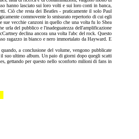
so hanno lasciato sui loro volti e sui loro conti in banca,
tti. Ciò che resta dei Beatles - praticamente il solo Paul
logicamente commovente lo smisurato repertorio di cui egli
le sue vecchie canzoni in quello che una volta fu lo
Shea
he urla del pubblico e l'inadeguatezza dell'amplificazione
Cartney declina ancora una volta l'abc del rock. Questo
tesso ragazzo in bianco e nero immortalato da Hayward. E
to, quando, a conclusione del volume, vengono pubblicate
 il suo ultimo album. Un paio di giorni dopo quegli scatti
s, gettando per questo nello sconforto milioni di fans in