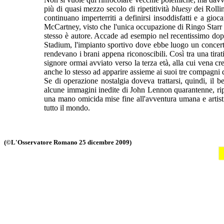
più di quasi mezzo secolo di ripetitività
bluesy
dei Rolli
continuano imperterriti a definirsi insoddisfatti e a gio
McCartney, visto che l'unica occupazione di Ringo Starr p
stesso è autore. Accade ad esempio nel recentissimo do
Stadium, l'impianto sportivo dove ebbe luogo un concerto 
rendevano i brani appena riconoscibili. Così tra una tira
signore ormai avviato verso la terza età, alla cui vena 
anche lo stesso ad apparire assieme ai suoi tre compagni di
Se di operazione nostalgia doveva trattarsi, quindi, il
alcune immagini inedite di John Lennon quarantenne, ri
una mano omicida mise fine all'avventura umana e artisti
tutto il mondo.
(©L'Osservatore Romano 25 dicembre 2009)