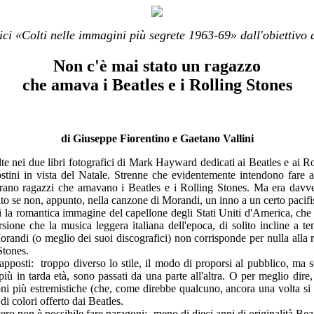
rici «Colti nelle immagini più segrete 1963-69» dall'obiettiv
Non c'è mai stato un ragazzo
che amava i Beatles e i Rolling Stones
di Giuseppe Fiorentino e Gaetano Vallini
e nei due libri fotografici di Mark Hayward dedicati ai Beatles e ai R
ini in vista del Natale. Strenne che evidentemente intendono fare ap
ano ragazzi che amavano i Beatles e i Rolling Stones. Ma era davvero
tito se non, appunto, nella canzone di Morandi, un inno a un certo pacif
vani la romantica immagine del capellone degli Stati Uniti d'America, ch
ione che la musica leggera italiana dell'epoca, di solito incline a te
Morandi (o meglio dei suoi discografici) non corrisponde per nulla alla r
Stones.
posti: troppo diverso lo stile, il modo di proporsi al pubblico, ma so
iù in tarda età, sono passati da una parte all'altra. O per meglio dire,
i più estremistiche (che, come direbbe qualcuno, ancora una volta si r
i colori offerto dai Beatles.
o non è possibile fare paragoni: meno di dieci anni di originalità Beatl