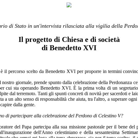
rio di Stato in un'intervista rilasciata alla vigilia della Perd
Il progetto di Chiesa e di società
di Benedetto XVI
d è il percorso scelto da Benedetto XVI per proporre in termini convin
 al nostro giornale, prende spunto dalla celebrazione della Perdonanza cel
per cui sta operando Benedetto XVI. È la prima volta di un segretario 
pite dal terremoto. Tanti gli spunti concreti di novità per sacerdoti e lai
a a un alto senso di responsabilità che aiuta, tra l'altro, a superare ogn
capire dalla gente.
nno di partecipare alla celebrazione del Perdono di Celestino V?
ratore del Papa partecipa alla sua missione pastorale per il bene del 
 all'inaugurazione dell'Anno celestiniano e della sessantesima Settima
irituale che ormai mi lega alla terra abruzzese, sia per il tema scelto: i