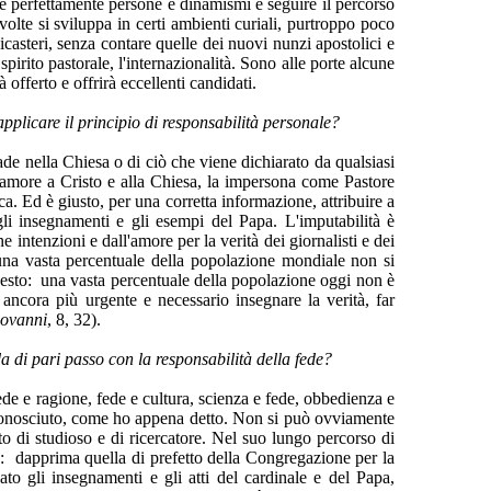
re perfettamente persone e dinamismi e seguire il percorso
olte si sviluppa in certi ambienti curiali, purtroppo poco
icasteri, senza contare quelle dei nuovi nunzi apostolici e
irito pastorale, l'internazionalità. Sono alle porte alcune
fferto e offrirà eccellenti candidati.
applicare il principio di responsabilità personale?
ccade nella Chiesa o di ciò che viene dichiarato da qualsiasi
 amore a Cristo e alla Chiesa, la impersona come Pastore
lica. Ed è giusto, per una corretta informazione, attribuire a
gli insegnamenti e gli esempi del Papa. L'imputabilità è
 intenzioni e dall'amore per la verità dei giornalisti e dei
una vasta percentuale della popolazione mondiale non si
nesto: una vasta percentuale della popolazione oggi non è
 ancora più urgente e necessario insegnare la verità, far
ovanni
, 8, 32).
di pari passo con la responsabilità della fede?
ede e ragione, fede e cultura, scienza e fede, obbedienza e
 riconosciuto, come ho appena detto. Non si può ovviamente
o di studioso e di ricercatore. Nel suo lungo percorso di
ità: dapprima quella di prefetto della Congregazione per la
o gli insegnamenti e gli atti del cardinale e del Papa,