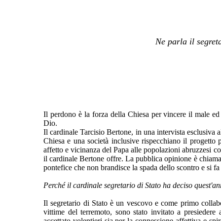
Ne parla il segreta
Il perdono è la forza della Chiesa per vincere il male e
Dio.
Il cardinale Tarcisio Bertone, in una intervista esclusiva
Chiesa e una società inclusive rispecchiano il progetto 
affetto e vicinanza del Papa alle popolazioni abruzzesi col
il cardinale Bertone offre. La pubblica opinione è chiamat
pontefice che non brandisce la spada dello scontro e si fa 
Perché il cardinale segretario di Stato ha deciso quest'a
Il segretario di Stato è un vescovo e come primo collabo
vittime del terremoto, sono stato invitato a presiedere
accettato volentieri sia per la connessione affettiva e sp