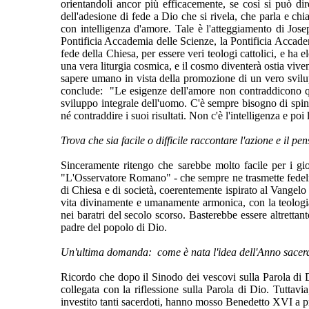
orientandoli ancor più efficacemente, se così si può dire
dell'adesione di fede a Dio che si rivela, che parla e c
con intelligenza d'amore. Tale è l'atteggiamento di Jo
Pontificia Accademia delle Scienze, la Pontificia Accadem
fede della Chiesa, per essere veri teologi cattolici, e ha
una vera liturgia cosmica, e il cosmo diventerà ostia vive
sapere umano in vista della promozione di un vero svilupp
conclude: "Le esigenze dell'amore non contraddicono quel
sviluppo integrale dell'uomo. C'è sempre bisogno di spinge
né contraddire i suoi risultati. Non c'è l'intelligenza e poi
Trova che sia facile o difficile raccontare l'azione e il p
Sinceramente ritengo che sarebbe molto facile per i gi
"L'Osservatore Romano" - che sempre ne trasmette fedelment
di Chiesa e di società, coerentemente ispirato al Vangelo
vita divinamente e umanamente armonica, con la teologia
nei baratri del secolo scorso. Basterebbe essere altrettan
padre del popolo di Dio.
Un'ultima domanda: come è nata l'idea dell'Anno sacer
Ricordo che dopo il Sinodo dei vescovi sulla Parola di D
collegata con la riflessione sulla Parola di Dio. Tuttav
investito tanti sacerdoti, hanno mosso Benedetto XVI a p