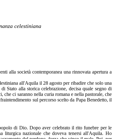
onanza celestiniana
centi alla società contemporanea una rinnovata apertura a
estiniana all'Aquila il 28 agosto per ribadire che solo una
di Stato alla storica celebrazione, decisa quale segno di
ci, che ci saranno nella curia romana e nella pastorale, che
i fraintendimento sul percorso scelto da Papa Benedetto, il
popolo di Dio. Dopo aver celebrato il rito funebre per le
na liturgica nazionale che doveva tenersi all'Aquila. Ho
l sacramento del perdono, forza che vince il male. Poi, per