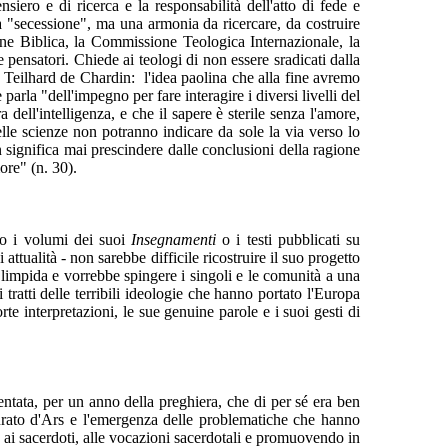
siero e di ricerca e la responsabilità dell'atto di fede e
a "secessione", ma una armonia da ricercare, da costruire
ne Biblica, la Commissione Teologica Internazionale, la
pensatori. Chiede ai teologi di non essere sradicati dalla
to Teilhard de Chardin: l'idea paolina che alla fine avremo
parla "dell'impegno per fare interagire i diversi livelli del
ell'intelligenza, e che il sapere è sterile senza l'amore,
lle scienze non potranno indicare da sole la via verso lo
n significa mai prescindere dalle conclusioni della ragione
ore" (n. 30).
do i volumi dei suoi
Insegnamenti
o i testi pubblicati su
tualità - non sarebbe difficile ricostruire il suo progetto
 limpida e vorrebbe spingere i singoli e le comunità a una
tratti delle terribili ideologie che hanno portato l'Europa
rte interpretazioni, le sue genuine parole e i suoi gesti di
ntata, per un anno della preghiera, che di per sé era ben
 curato d'Ars e l'emergenza delle problematiche che hanno
ai sacerdoti, alle vocazioni sacerdotali e promuovendo in