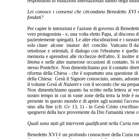
responsabili di Istituzioni internazionali hanno negli ultim
Lei conosce i consensi che circondano Benedetto XVI ma
fondati?
Per capire le intenzioni e l'azione di governo di Benedett
vero protagonista - e, una volta eletto Papa, al discorso d
pazientemente spiegati). Le altre elucubrazioni e i sussu
solo citare alcune istanze del concilio Vaticano II dal
ortodosse e orientali, il dialogo con l'ebraismo e quell
memoria e aprendosi alle ricchezze dell'altro. E inoltre mi
limina
e nelle altre numerose occasioni di contatto. Si ri
stesso Pontefice. Non dimentichiamo poi il contatto diretto
riforma della Chiesa - che è soprattutto una questione di 
della Chiesa: Gesù il Signore conosciuto, amato, adorato 
il volume
Gesù di Nazaret
e con il secondo che sta prepar
Non dimentichiamo quanto ha scritto nella lettera ai ve
nostro tempo in cui in vaste zone della terra la fede è n
presente in questo mondo e di aprire agli uomini l'access
sino alla fine (cfr.
Gv
13, 1) - in Gesù Cristo crocifisso
spegnersi della luce proveniente da Dio l'umanità viene col
Quali sono stati gli interventi qualificanti nella Curia 
Benedetto XVI è un profondo conoscitore della Curia rom