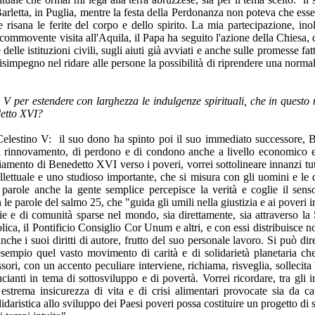
 Barletta, in Puglia, mentre la festa della Perdonanza non poteva che esse
 risana le ferite del corpo e dello spirito. La mia partecipazione, ino
ommovente visita all'Aquila, il Papa ha seguito l'azione della Chiesa, c
 delle istituzioni civili, sugli aiuti già avviati e anche sulle promesse fa
simpegno nel ridare alle persone la possibilità di riprendere una normale v
 V per estendere con larghezza le indulgenze spirituali, che in questo
detto XVI?
lestino V: il suo dono ha spinto poi il suo immediato successore, Bo
i rinnovamento, di perdono e di condono anche a livello economico e so
amento di Benedetto XVI verso i poveri, vorrei sottolineare innanzi tutto
llettuale e uno studioso importante, che si misura con gli uomini e le
e parole anche la gente semplice percepisce la verità e coglie il se
le parole del salmo 25, che "guida gli umili nella giustizia e ai pover
lie e di comunità sparse nel mondo, sia direttamente, sia attraverso la 
ica, il Pontificio Consiglio Cor Unum e altri, e con essi distribuisce non
che i suoi diritti di autore, frutto del suo personale lavoro. Si può di
'esempio quel vasto movimento di carità e di solidarietà planetaria ch
essori, con un accento peculiare interviene, richiama, risveglia, sollecit
cianti in tema di sottosviluppo e di povertà. Vorrei ricordare, tra gli 
trema insicurezza di vita e di crisi alimentari provocate sia da cause
aristica allo sviluppo dei Paesi poveri possa costituire un progetto di s