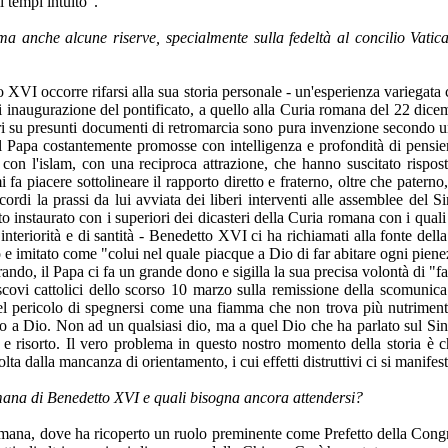
i tempi intuito".
 anche alcune riserve, specialmente sulla fedeltà al concilio Vatic
o XVI occorre rifarsi alla sua storia personale - un'esperienza variegata 
i inaugurazione del pontificato, a quello alla Curia romana del 22 dicembr
rri su presunti documenti di retromarcia sono pura invenzione secondo u
 Papa costantemente promosse con intelligenza e profondità di pensie
o con l'islam, con una reciproca attrazione, che hanno suscitato rispos
 fa piacere sottolineare il rapporto diretto e fraterno, oltre che paterno
cordi la prassi da lui avviata dei liberi interventi alle assemblee del S
 instaurato con i superiori dei dicasteri della Curia romana con i quali 
interiorità e di santità - Benedetto XVI ci ha richiamati alla fonte della
e imitato come "colui nel quale piacque a Dio di far abitare ogni pienez
ando, il Papa ci fa un grande dono e sigilla la sua precisa volontà di "f
scovi cattolici dello scorso 10 marzo sulla remissione della scomunic
el pericolo di spegnersi come una fiamma che non trova più nutrimento,
o a Dio. Non ad un qualsiasi dio, ma a quel Dio che ha parlato sul Sin
 e risorto. Il vero problema in questo nostro momento della storia è c
ta dalla mancanza di orientamento, i cui effetti distruttivi ci si manife
romana di Benedetto XVI e quali bisogna ancora attendersi?
ana, dove ha ricoperto un ruolo preminente come Prefetto della Congre