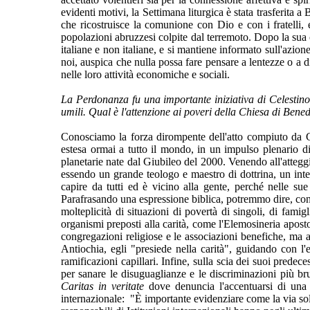
evidenti motivi, la Settimana liturgica è stata trasferita a
che ricostruisce la comunione con Dio e con i fratelli, e
popolazioni abruzzesi colpite dal terremoto. Dopo la sua c
italiane e non italiane, e si mantiene informato sull'azione
noi, auspica che nulla possa fare pensare a lentezze o a di
nelle loro attività economiche e sociali.
La Perdonanza fu una importante iniziativa di Celestino
umili. Qual è l'attenzione ai poveri della Chiesa di Bene
Conosciamo la forza dirompente dell'atto compiuto da Ce
estesa ormai a tutto il mondo, in un impulso plenario d
planetarie nate dal Giubileo del 2000. Venendo all'atteggi
essendo un grande teologo e maestro di dottrina, un inte
capire da tutti ed è vicino alla gente, perché nelle su
Parafrasando una espressione biblica, potremmo dire, con 
molteplicità di situazioni di povertà di singoli, di famig
organismi preposti alla carità, come l'Elemosineria apostol
congregazioni religiose e le associazioni benefiche, ma an
Antiochia, egli "presiede nella carità", guidando con l
ramificazioni capillari. Infine, sulla scia dei suoi predec
per sanare le disuguaglianze e le discriminazioni più bru
Caritas in veritate
dove denuncia l'accentuarsi di una es
internazionale: "È importante evidenziare come la via solid