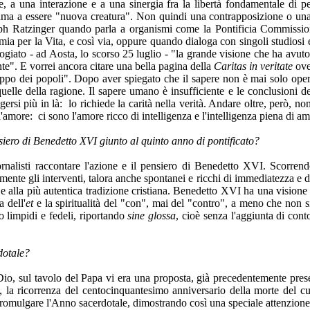
, a una interazione e a una sinergia fra la libertà fondamentale di pen
hiama a essere "nuova creatura". Non quindi una contrapposizione o un
seph Ratzinger quando parla a organismi come la Pontificia Commissio
ia per la Vita, e così via, oppure quando dialoga con singoli studiosi e 
 elogiato - ad Aosta, lo scorso 25 luglio - "la grande visione che ha avu
nte". E vorrei ancora citare una bella pagina della
Caritas in veritate
ove 
o dei popoli". Dopo aver spiegato che il sapere non è mai solo opera d
le della ragione. Il sapere umano è insufficiente e le conclusioni de
rsi più in là: lo richiede la carità nella verità. Andare oltre, però, no
 l'amore: ci sono
l'amore ricco di intelligenza e l'intelligenza piena di am
ensiero di Benedetto XVI giunto al quinto anno di pontificato?
ornalisti raccontare l'azione e il pensiero di Benedetto XVI. Scorren
e gli interventi, talora anche spontanei e ricchi di immediatezza e di at
 e alla più autentica tradizione cristiana. Benedetto XVI ha una visione
 dell'
et
e la spiritualità del "con", mai del "contro", a meno che non si 
to limpidi e fedeli, riportando
sine glossa
, cioè senza l'aggiunta di conto
dotale?
io, sul tavolo del Papa vi era una proposta, già precedentemente prese
ia, la ricorrenza del centocinquantesimo anniversario della morte del
romulgare l'Anno sacerdotale, dimostrando così una speciale attenzione 