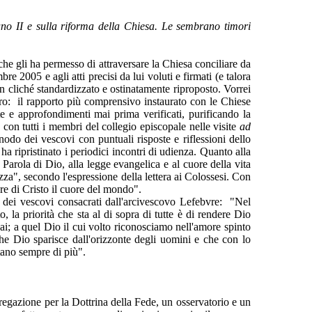
ano II e sulla riforma della Chiesa. Le sembrano timori
che gli ha permesso di attraversare la Chiesa conciliare da
e 2005 e agli atti precisi da lui voluti e firmati (e talora
n cliché standardizzato e ostinatamente riproposto. Vorrei
ro: il rapporto più comprensivo instaurato con le Chiese
te e approfondimenti mai prima verificati, purificando la
, con tutti i membri del collegio episcopale nelle visite
ad
inodo dei vescovi con puntuali risposte e riflessioni dello
ha ripristinato i periodici incontri di udienza. Quanto alla
 Parola di Dio, alla legge evangelica e al cuore della vita
za", secondo l'espressione della lettera ai Colossesi. Con
are di Cristo il cuore del mondo".
a dei vescovi consacrati dall'arcivescovo Lefebvre: "Nel
 la priorità che sta al di sopra di tutte è di rendere Dio
ai; a quel Dio il cui volto riconosciamo nell'amore spinto
he Dio sparisce dall'orizzonte degli uomini e che con lo
stano sempre di più".
gazione per la Dottrina della Fede, un osservatorio e un