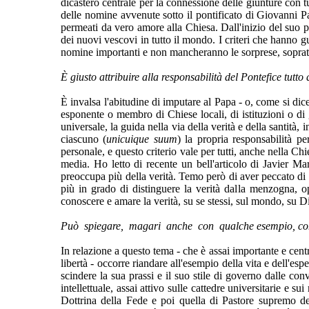
dicastero centrale per la connessione delle giunture con 
delle nomine avvenute sotto il pontificato di Giovanni Pa
permeati da vero amore alla Chiesa. Dall'inizio del suo po
dei nuovi vescovi in tutto il mondo. I criteri che hanno g
nomine importanti e non mancheranno le sorprese, soprattut
È giusto attribuire alla responsabilità del Pontefice tutt
È invalsa l'abitudine di imputare al Papa - o, come si dice,
esponente o membro di Chiese locali, di istituzioni o d
universale, la guida nella via della verità e della santità, 
ciascuno (
unicuique suum
) la propria responsabilità p
personale, e questo criterio vale per tutti, anche nella Ch
media. Ho letto di recente un bell'articolo di Javier 
preoccupa più della verità. Temo però di aver peccato di
più in grado di distinguere la verità dalla menzogna, op
conoscere e amare la verità, su se stessi, sul mondo, su Dio
Può spiegare, magari anche con qualche esempio, come ne
In relazione a questo tema - che è assai importante e cent
libertà - occorre riandare all'esempio della vita e dell'
scindere la sua prassi e il suo stile di governo dalle c
intellettuale, assai attivo sulle cattedre universitarie e
Dottrina della Fede e poi quella di Pastore supremo de