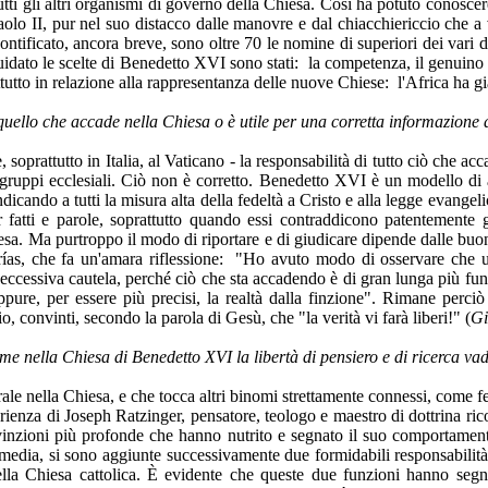
tutti gli altri organismi di governo della Chiesa. Così ha potuto conosce
olo II, pur nel suo distacco dalle manovre e dal chiacchiericcio che a v
ntificato, ancora breve, sono oltre 70 le nomine di superiori dei vari d
uidato le scelte di Benedetto XVI sono stati: la competenza, il genuino sp
to in relazione alla rappresentanza delle nuove Chiese: l'Africa ha già o
o quello che accade nella Chiesa o è utile per una corretta informazione 
 soprattutto in Italia, al Vaticano - la responsabilità di tutto ciò che a
i gruppi ecclesiali. Ciò non è corretto. Benedetto XVI è un modello di
indicando a tutti la misura alta della fedeltà a Cristo e alla legge evange
er fatti e parole, soprattutto quando essi contraddicono patentemente 
iesa. Ma purtroppo il modo di riportare e di giudicare dipende dalle buone
Marías, che fa un'amara riflessione: "Ho avuto modo di osservare che 
 eccessiva cautela, perché ciò che sta accadendo è di gran lunga più fu
pure, per essere più precisi, la realtà dalla finzione". Rimane perciò
, convinti, secondo la parola di Gesù, che "la verità vi farà liberi!" (
Gi
lla Chiesa di Benedetto XVI la libertà di pensiero e di ricerca vada 
rale nella Chiesa, e che tocca altri binomi strettamente connessi, come f
esperienza di Joseph Ratzinger, pensatore, teologo e maestro di dottrina
onvinzioni più profonde che hanno nutrito e segnato il suo comportament
 sui media, si sono aggiunte successivamente due formidabili responsabil
lla Chiesa cattolica. È evidente che queste due funzioni hanno segnat