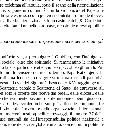
re celebrata all'Aquila, sotto il segno della riconciliazione
ltre, si pone in continuità con la vicinanza del Papa alle
he si è espressa con i generosi contributi di molte diocesi
tte a livello internazionale, in occasione del g8. Come tutti
ita familiare nelle loro case, ricostruite o rese agibili, e
 modo erano messe a disposizione anche dei cristiani più
nifacio viii, a promulgare il Giubileo, con l'indulgenza
ciale, oltre che spirituale. Si rammentino le iniziative
 la sua particolare attenzione ai piccoli e agli umili. Pur
 donne di pensiero del nostro tempo, Papa Ratzinger si fa
nso di una fede e una saggezza umana ricca di paternità.
i insegna la via del Signore". Benedetto XVI raggiunge una
Segreteria papale o Segreteria di Stato, sia attraverso gli
 solo le offerte che riceve dai fedeli, dalle diocesi, dalle
re che realmente, secondo la definizione di sant'Ignazio di
e la Chiesa svolge nelle sue più articolate componenti e
a l'azione dei Governi e delle organizzazioni internazionali
innumerevoli testi, appelli e messaggi, il numero 27 della
 naturali sia dall'irresponsabilità politica nazionale e
oluzione della crisi globale in atto, come uomini politici e