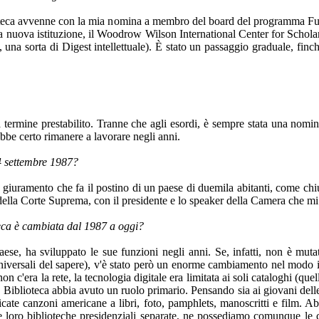
oteca avvenne con la mia nomina a membro del board del programma Fulbri
a nuova istituzione, il
Woodrow Wilson International Center for Scholars 
 una sorta di Digest intellettuale). È stato un passaggio graduale, finc
 termine prestabilito. Tranne che agli esordi, è sempre stata una nomin
ebbe certo rimanere a lavorare negli anni.
14 settembre 1987?
so giuramento che fa il postino di un paese di duemila abitanti, come ch
 della Corte Suprema, con il presidente e lo speaker della Camera che m
teca è cambiata dal 1987 a oggi?
Paese, ha sviluppato le sue funzioni negli anni. Se, infatti, non è mu
 universali del sapere), v'è stato però un enorme cambiamento nel modo in
n c'era la rete, la tecnologia digitale era limitata ai soli cataloghi (quel
la Biblioteca abbia avuto un ruolo primario. Pensando sia ai giovani dell
ticate canzoni americane a libri, foto, pamphlets, manoscritti e film. A
e loro biblioteche presidenziali separate, ne possediamo comunque le 