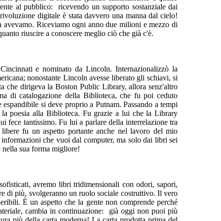
ormente al pubblico: ricevendo un supporto sostanziale dai
 rivoluzione digitale è stata davvero una manna dal cielo!
 già avevamo. Riceviamo ogni anno due milioni e mezzo di
uanto riuscire a conoscere meglio ciò che già c'è.
Cincinnati e nominato da Lincoln. Internazionalizzò la
ericana; nonostante Lincoln avesse liberato gli schiavi, si
a che dirigeva la Boston Public Library, allora senz'altro
ma di catalogazione della Biblioteca, che fu poi ceduto
ine espandibile si deve proprio a Putnam. Passando a tempi
a poesia alla Biblioteca. Fu grazie a lui che la Library
 fece tantissimo. Fu lui a parlare della interrelazione tra
ti libere fu un aspetto portante anche nel lavoro del mio
e informazioni che vuoi dal computer, ma solo dai libri sei
 nella sua forma migliore!
isticati, avremo libri tridimensionali con odori, sapori,
e di più, svolgeranno un ruolo sociale costruttivo. Il vero
deperibili. È un aspetto che la gente non comprende perché
ateriale, cambia in continuazione: già oggi non puoi più
 dura più della carta moderna! La carta prodotta prima del