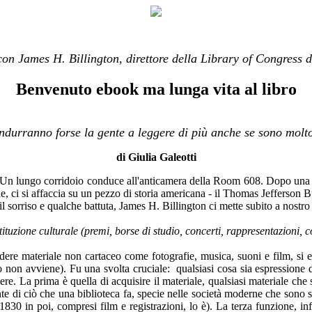
con James H. Billington, direttore della Library of Congress 
Benvenuto ebook ma lunga vita al libro
indurranno forse la gente a leggere di più anche se sono molto
di Giulia Galeotti
 lungo corridoio conduce all'anticamera della Room 608. Dopo una brev
e, ci si affaccia su un pezzo di storia americana - il Thomas Jefferson 
l sorriso e qualche battuta, James H. Billington ci mette subito a nostro
ituzione culturale (premi, borse di studio, concerti, rappresentazioni, 
cludere materiale non cartaceo come fotografie, musica, suoni e film, si
ito non avviene). Fu una svolta cruciale: qualsiasi cosa sia espressione de
ere. La prima è quella di acquisire il materiale, qualsiasi materiale che 
te di ciò che una biblioteca fa, specie nelle società moderne che sono so
 1830 in poi, compresi film e registrazioni, lo è). La terza funzione, inf