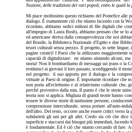
Nazioni, delle tradizioni dei vari popoli, entro le quali 
Mi piace moltissimo questo richiamo del Pontefice alle po
dialogo. È esattamente ciò che stiamo facendo con la Worl
ricordato, abbiamo sedici milioni di file digitali che co
all'impegno di Laura Bush), abbiamo pensato che se lo ave
ed americane deriva dalla consapevolezza che noi abbiamo
del Brasile, la Biblioteca Nazionale d'Egitto e due Bibl
tesori culturali senza prezzo. Il progetto, in sette lingue
pagine create)! I Paesi che la utilizzano maggiormente s
capacità di digitalizzare: ne stiamo aiutando alcuni, ma
storia! Non li bombardiamo di messaggi sui jeans o la Coc
restituisci ai giovani il loro passato, sconfiggendo il mon
nel progetto: il suo apporto per il dialogo e la compre
virtuale ai Paesi di origine. È importante ricordare che 
non porta all'eclettismo e al relativismo culturale che,
perché provenivo dalla mia. Il punto è che le storie unis
teoria non si applica. Migliaia di grandi teorie hanno cond
tessere le diverse storie di tantissime persone, conducendo
comprensione interculturale, senza portare all'auto-ind
dell'altro. Del resto, occorre anche essere critici verso
solidarietà gli uni per gli altri. Credo sia ciò che dice
superficie e staccarsi dai bisogni più immediati, facendo 
è fondamentale. Ed è ciò che stiamo cercando di fare. Anc