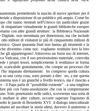
 aumentata permettendo la nascita di nuove aperture per il
materiale a disposizione di un pubblico più ampio. Come ho
opo che siamo rientrati nell'Unesco (in particolare grazie
 di rimpatriare virtualmente le grandi biblioteche europee
riamo con altre grandi strutture: la Biblioteca Nazionale
e Digitale, non sterminata per dimensioni, ma che include
otto milioni di visitatori (e più di cinquantotto milioni di
essico. Quasi quaranta Stati non hanno gli strumenti e la
 che diventino come noi: vogliamo restituire loro la loro
 che gli appartengono! Attraverso un buon uso di internet,
teca Vaticana, con il suo preziosissimo materiale, coinvolta
e i propri tesori, semplicemente li restituisce in forma
ale, scaricabile gratuitamente, che compie un processo che
a, l'ho imparato direttamente: ho compreso quella cultura
ia su una certa cosa, sono portato a dire: no, a me questa
 sistema non è un granché a livello teorico, ma è riuscito a
 - il Papa parla di "possibilità esistente" - a una migliore
 fare più con l'auto-assoluzione che con la comprensione
mune. Solo penetrando nelle radici, scoveremo una sorta di
i studiare le altre culture, occorre superare l'egoismo di
molto le parole di Benedetto XVI: il dialogo interculturale
iamo ad ascoltare la storia altrui, davvero li aiuteremo a