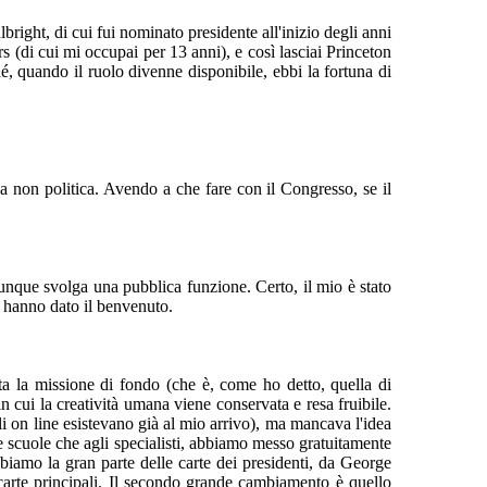
ght, di cui fui nominato presidente all'inizio degli anni
(di cui mi occupai per 13 anni), e così lasciai Princeton
hé, quando il ruolo divenne disponibile, ebbi la fortuna di
a non politica. Avendo a che fare con il Congresso, se il
iunque svolga una pubblica funzione. Certo, il mio è stato
i hanno dato il benvenuto.
tata la missione di fondo (che è, come ho detto, quella di
 cui la creatività umana viene conservata e resa fruibile.
li
on line esistevano già al mio arrivo), ma mancava l'idea
e scuole che agli specialisti, abbiamo messo gratuitamente
bbiamo la gran parte delle carte dei presidenti, da George
carte principali. Il secondo grande cambiamento è quello