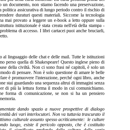
iamo un documento, non stiamo facendo una preservazione,
 politica assicurativa di lungo periodo contro il rischio di
 rendere duraturi questi materiali. Siccome la tecnologia
 ha mai provato a leggere un e-book a letto oppure sulla
uttura istituzionale è stata creata nell'età della stampa -
roblema di accesso. I libri cartacei puoi anche bruciarli,
etto.
al linguaggio delle chat e delle mail. Tutte le istituzioni
iamo perso quella di Shakespeare! Questo inglese pieno di
se della civiltà. Non ci sono frasi né capitoli, è solo un
l modo di pensare. Non è solo questione di amare le belle
are è promuovere l'interazione, perché ogni libro, anche
ione stai guardando una sequenza altrui di immagini senza
 Per di più la lettura forma il modo in cui comunichiamo.
he forma di comunicazione, se non si ha un pensiero
 memoria.
aumentate dando spazio a nuove prospettive di dialogo
ntità dei vari interlocutori. Non va tuttavia trascurato il
ettismo culturale assunto spesso acriticamente: le culture
ndo luogo, esiste il pericolo opposto, che è costituito
to il significato profondo della cultura delle varie