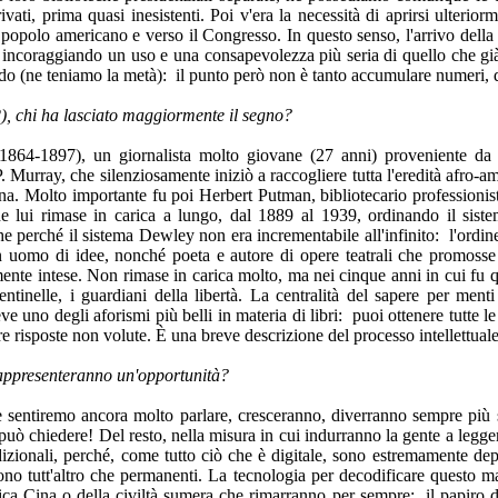
rivati, prima quasi inesistenti. Poi v'era la necessità di aprirsi ulteri
 popolo americano e verso il Congresso. In questo senso, l'arrivo della
tà, incoraggiando un uso e una consapevolezza più seria di quello che
ndo (ne teniamo la metà): il punto però non è tanto accumulare numeri, q
2), chi ha lasciato maggiormente il segno?
1864-1897), un giornalista molto giovane (27 anni) proveniente da 
 Murray, che silenziosamente iniziò a raccogliere tutta l'eredità afro-am
ana. Molto importante fu poi Herbert Putman, bibliotecario professionist
e lui rimase in carica a lungo, dal 1889 al 1939, ordinando il siste
he perché il sistema Dewley non era incrementabile all'infinito: l'ord
 uomo di idee, nonché poeta e autore di opere teatrali che promosse l
ente intese. Non rimase in carica molto, ma nei cinque anni in cui fu qui
sentinelle, i guardiani della libertà. La centralità del sapere per men
e uno degli aforismi più belli in materia di libri: puoi ottenere tutte l
 risposte non volute. È una breve descrizione del processo intellettuale
rappresenteranno un'opportunità?
sentiremo ancora molto parlare, cresceranno, diverranno sempre più sof
 può chiedere! Del resto, nella misura in cui indurranno la gente a legger
tradizionali, perché, come tutto ciò che è digitale, sono estremamente 
ono tutt'altro che permanenti. La tecnologia per decodificare questo m
l'antica Cina o della civiltà sumera che rimarranno per sempre: il papiro