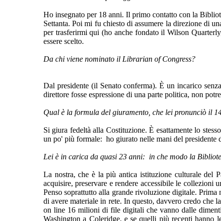
Ho insegnato per 18 anni. Il primo contatto con la Bibli
Settanta. Poi mi fu chiesto di assumere la direzione di un
per trasferirmi qui (ho anche fondato il
Wilson Quarterly,
essere scelto.
Da chi viene nominato il Librarian of Congress?
Dal presidente (il Senato conferma). È un incarico senza
direttore fosse espressione di una parte politica, non potr
Qual è la formula del giuramento, che lei pronunciò il 
Si giura fedeltà alla Costituzione. È esattamente lo stes
un po' più formale: ho giurato nelle mani del presidente
Lei è in carica da quasi 23 anni: in che modo la Biblio
La nostra, che è la più antica istituzione culturale del 
acquisire, preservare e rendere accessibile le collezioni
Penso soprattutto alla grande rivoluzione digitale. Prima no
di avere materiale in rete. In questo, davvero credo che 
on line 16 milioni di file digitali che vanno dalle dimen
Washington a Coleridge, e se quelli più recenti hanno l