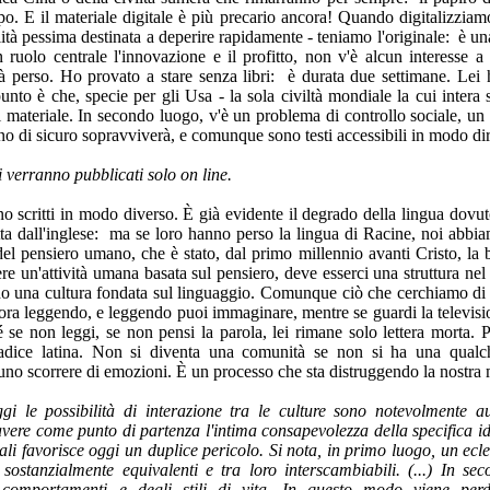
opo. E il materiale digitale è più precario ancora! Quando digitalizz
lità pessima destinata a deperire rapidamente - teniamo l'originale: è una
ruolo centrale l'innovazione e il profitto, non v'è alcun interesse a
à perso. Ho provato a stare senza libri: è durata due settimane. Lei
to è che, specie per gli Usa - la sola civiltà mondiale la cui intera str
l materiale. In secondo luogo, v'è un problema di controllo sociale, un p
o di sicuro sopravviverà, e comunque sono testi accessibili in modo dir
ri verranno pubblicati solo
on line
.
 scritti in modo diverso. È già evidente il degrado della lingua dovuto 
tta dall'inglese: ma se loro hanno perso la lingua di Racine, noi abb
del pensiero umano, che è stato, dal primo millennio avanti Cristo, la ba
re un'attività umana basata sul pensiero, deve esserci una struttura ne
do una cultura fondata sul linguaggio. Comunque ciò che cerchiamo di f
ncora leggendo, e leggendo puoi immaginare, mentre se guardi la televis
hé se non leggi, se non pensi la parola, lei rimane solo lettera morta.
adice latina. Non si diventa una comunità se non si ha una qualc
da uno scorrere di emozioni. È un processo che sta distruggendo la nostra
gi le possibilità di interazione tra le culture sono notevolmente 
avere come punto di partenza l'intima consapevolezza della specifica ide
rali favorisce oggi un duplice pericolo. Si nota, in primo luogo, un ecl
tanzialmente equivalenti e tra loro interscambiabili. (...) In seco
i comportamenti e degli stili di vita. In questo modo viene perdu