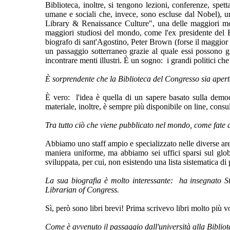
Biblioteca, inoltre, si tengono lezioni, conferenze, spe
umane e sociali che, invece, sono escluse dal Nobel), 
Library & Renaissance Culture", una delle maggiori mo
maggiori studiosi del mondo, come l'ex presidente del B
biografo di sant'Agostino, Peter Brown (forse il maggior 
un passaggio sotterraneo grazie al quale essi possono g
incontrare menti illustri. È un sogno: i grandi politici ch
È sorprendente che la Biblioteca del Congresso sia apert
È vero: l'idea è quella di un sapere basato sulla democra
materiale, inoltre, è sempre più disponibile
on line, consul
Tra tutto ciò che viene pubblicato nel mondo, come fate a
Abbiamo uno staff ampio e specializzato nelle diverse ar
maniera uniforme, ma abbiamo sei uffici sparsi sul glob
sviluppata, per cui, non esistendo una lista sistematica di 
La sua biografia è molto interessante: ha insegnato St
Librarian of Congress.
Sì, però sono libri brevi! Prima scrivevo libri molto più v
Come è avvenuto il passaggio dall'università alla Biblio