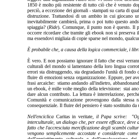
1850 è molto più resistente di tutto ciò che è venuto d
perciò, a eccezione dei giornali - stampati su carta di qua
distruzione. Trattandosi di un ambito in cui giocano un 
inevitabilmente cambierà, prima o poi tutto questo andr
spiaggia? (
Ride
). Comunque, il punto non è questo. Il pun
occorre ricordare che tramite gli ebook non si preserva i
ma essendovi migliaia di copie sparse nel mondo, qualcun
È probabile che, a causa della logica commerciale, i lib
È vero. E non possiamo ignorare il fatto che essi verranno
culturali del mondo si lamentano della loro lingua corro
errori sta distruggendo, sta degradando l'unità di fondo 
fluire di emozioni senza organizzazione. Eppure, per ave
frasi arcaiche: stiamo andando all'indietro, abbandonan
un ebook, è mille volte meglio della televisione: stai a
dare alcun contributo. La lettura è interrelazione, perc
Comunità e comunicazione provengono dalla stessa r
consequenziale. Il fluire del pensiero è stato sostituito 
Nell'enciclica
Caritas in veritate
, il Papa scrive: "Og
interculturale, un dialogo che, per essere efficace, deve 
fatto che l'accresciuta mercificazione degli scambi cultu
vengono semplicemente accostate e considerate come sos
dall'appiattimento culturale e dall'omologazione de