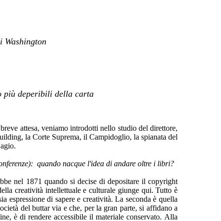
di Washington
 più deperibili della carta
e attesa, veniamo introdotti nello studio del direttore,
Building, la Corte Suprema, il Campidoglio, la spianata del
 agio.
conferenze): quando nacque l'idea di andare oltre i libri?
 ebbe nel 1871 quando si decise di depositare il copyright
lla creatività intellettuale e culturale giunge qui. Tutto è
sia espressione di sapere e creatività. La seconda è quella
cietà del buttar via e che, per la gran parte, si affidano a
ine, è di rendere accessibile il materiale conservato. Alla