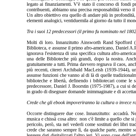
legato ai finanziamenti. V'è stato il concorso di fondi p
contribuenti, abbiamo una precisa responsabilità verso il
Un altro obiettivo era quello di andare più in profondi
elementi analogici, ventiduemila al giorno da tutto il mo
Tra i suoi 12 predecessori (il primo fu nominato nel 180
Molti di loro. Innanzitutto Ainsworth Rand Spofford (
Biblioteca, e assunse il primo afro-americano, Daniel A.P.
ignorava l'esistenza di una specifica cultura afro-americ
una delle Biblioteche più grandi, dopo la nostra. Anch
gratuitamente a tutti. Prima davvero regnava il caos, anc
più recenti, citerei Archibald MacLeish (1939-1944), un
assunse funzioni che vanno al di là di quelle tradizionalm
biblioteche e libertà, definendo i bibliotecari come le 
predecessore, Daniel J. Boorstin (1975-1987), a cui si dev
in grado di disegnare domande inimmaginate e di accettare
Crede che gli ebook impoveriranno la cultura o invece 
Occorre distinguere due cose. Innanzitutto: accadrà. Ne 
musica e chissà cosa altro: non c'è limite a quello che si
pericolo, però, sta nel vederli come sostituti dei libri 
crede che saranno sempre lì, da qualche parte, mentre s
leggere dati digitalizzati l'altro ieri. Vi sono cose del