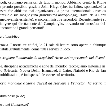
ttacoli, ospitiamo pensatori da tutto il mondo. Abbiamo creato la Klu
un premio possibile grazie a John Kluge (che, tra l'altro, sponsorizz
stre che abbiamo mai organizzato - la prima internazionale - riscuo
rasile e sua moglie (una grandissima antropologa), Havel dalla Repub
medievalista esistente), e ancora ministri e sacerdoti. Recentemente è 
iungere qui direttamente dal Campidoglio, trovando un'atmosfera del t
e incontrano i grandi pensatori!
a al pubblico
.
zia. I nostri tre edifici, le 21 sale di lettura sono aperte a chiunqu
tabile gratuitamente, come tutti i servizi in loco.
 scegliere il materiale da acquisire? Avete vostro personale nei diversi
ee, discipline accademiche e zone del mondo: raccogliamo materiale in 
o (Giacarta, Nuova Delhi, Islamabad, Il Cairo, Nairobi e Rio de Janeir
pubblicazioni, è indispensabile essere sul territorio.
oria mondiale e Storia dell'est ad Harvard e Princeton, ha scritto 
oluminosi! (
Ride
)
teca del Congresso?