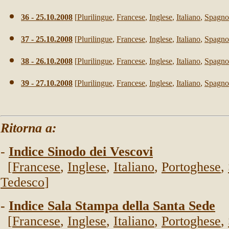
36 - 25.10.2008
[
Plurilingue
,
Francese
,
Inglese
,
Italiano
,
Spagno
37 - 25.10.2008
[
Plurilingue
,
Francese
,
Inglese
,
Italiano
,
Spagno
38 - 26.10.2008
[
Plurilingue
,
Francese
,
Inglese
,
Italiano
,
Spagno
39 - 27.10.2008
[
Plurilingue
,
Francese
,
Inglese
,
Italiano
,
Spagno
Ritorna a:
-
Indice Sinodo dei Vescovi
[
Francese
,
Inglese
,
Italiano
,
Portoghese
,
Tedesco
]
-
Indice Sala Stampa della Santa Sede
[
Francese
,
Inglese
,
Italiano
,
Portoghese
,