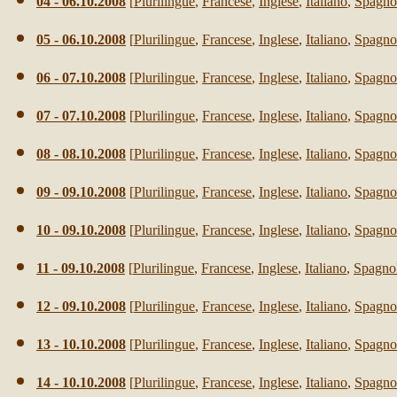
04 - 06.10.2008
[
Plurilingue
,
Francese
,
Inglese
,
Italiano
,
Spagno
05 - 06.10.2008
[
Plurilingue
,
Francese
,
Inglese
,
Italiano
,
Spagno
06 - 07.10.2008
[
Plurilingue
,
Francese
,
Inglese
,
Italiano
,
Spagno
07 - 07.10.2008
[
Plurilingue
,
Francese
,
Inglese
,
Italiano
,
Spagno
08 - 08.10.2008
[
Plurilingue
,
Francese
,
Inglese
,
Italiano
,
Spagno
09 - 09.10.2008
[
Plurilingue
,
Francese
,
Inglese
,
Italiano
,
Spagno
10 - 09.10.2008
[
Plurilingue
,
Francese
,
Inglese
,
Italiano
,
Spagno
11 - 09.10.2008
[
Plurilingue
,
Francese
,
Inglese
,
Italiano
,
Spagno
12 - 09.10.2008
[
Plurilingue
,
Francese
,
Inglese
,
Italiano
,
Spagno
13 - 10.10.2008
[
Plurilingue
,
Francese
,
Inglese
,
Italiano
,
Spagno
14 - 10.10.2008
[
Plurilingue
,
Francese
,
Inglese
,
Italiano
,
Spagno