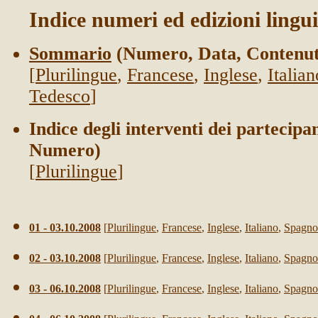
Indice numeri ed edizioni lingui
Sommario
(Numero, Data, Contenut
[
Plurilingue
,
Francese
,
Inglese
,
Italian
Tedesco
]
Indice degli interventi dei partecipa
Numero)
[
Plurilingue
]
01 - 03.10.2008
[
Plurilingue
,
Francese
,
Inglese
,
Italiano
,
Spagno
02 - 03.10.2008
[
Plurilingue
,
Francese
,
Inglese
,
Italiano
,
Spagno
03 - 06.10.2008
[
Plurilingue
,
Francese
,
Inglese
,
Italiano
,
Spagno