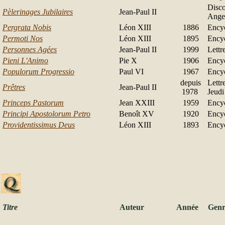
Disco
Pèlerinages Jubilaires
Jean-Paul II
Ange
Pergrata Nobis
Léon XIII
1886
Ency
Permoti Nos
Léon XIII
1895
Ency
Personnes Agées
Jean-Paul II
1999
Lettr
Pieni L'Animo
Pie X
1906
Ency
Populorum Progressio
Paul VI
1967
Ency
depuis
Lettr
Prêtres
Jean-Paul II
1978
Jeudi
Princeps Pastorum
Jean XXIII
1959
Ency
Principi Apostolorum Petro
Benoît XV
1920
Ency
Providentissimus Deus
Léon XIII
1893
Ency
Titre
Auteur
Année
Genr