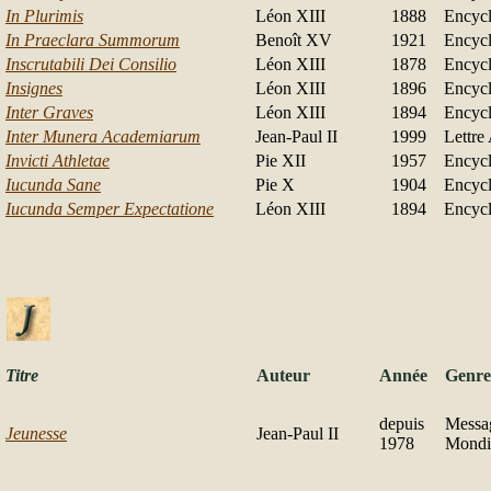
In Plurimis
Léon XIII
1888
Encycl
In Praeclara Summorum
Benoît XV
1921
Encycl
Inscrutabili Dei Consilio
Léon XIII
1878
Encycl
Insignes
Léon XIII
1896
Encycl
Inter Graves
Léon XIII
1894
Encycl
Inter Munera Academiarum
Jean-Paul II
1999
Lettre
Invicti Athletae
Pie XII
1957
Encycl
Iucunda Sane
Pie X
1904
Encycl
Iucunda Semper Expectatione
Léon XIII
1894
Encycl
Titre
Auteur
Année
Genre
depuis
Messag
Jeunesse
Jean-Paul II
1978
Mondi