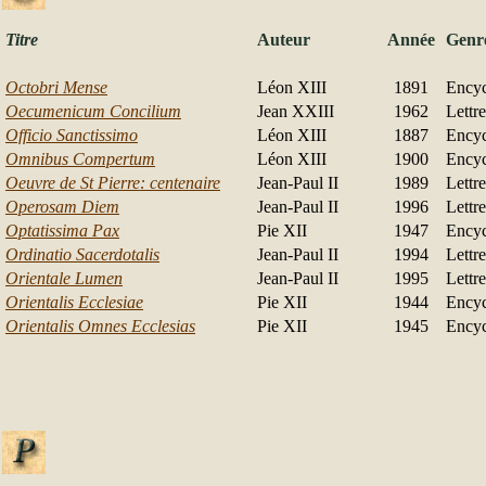
Titre
Auteur
Année
Genr
Octobri Mense
Léon XIII
1891
Encyc
Oecumenicum Concilium
Jean XXIII
1962
Lettr
Officio Sanctissimo
Léon XIII
1887
Encyc
Omnibus Compertum
Léon XIII
1900
Encyc
Oeuvre de St Pierre: centenaire
Jean-Paul II
1989
Lettr
Operosam Diem
Jean-Paul II
1996
Lettr
Optatissima Pax
Pie XII
1947
Encyc
Ordinatio Sacerdotalis
Jean-Paul II
1994
Lettr
Orientale Lumen
Jean-Paul II
1995
Lettr
Orientalis Ecclesiae
Pie XII
1944
Encyc
Orientalis Omnes Ecclesias
Pie XII
1945
Encyc