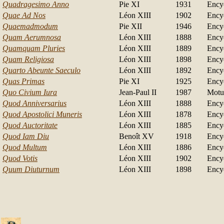
Quadragesimo Anno
Pie XI
1931
Ency
Quae Ad Nos
Léon XIII
1902
Ency
Quaemadmodum
Pie XII
1946
Ency
Quam Aerumnosa
Léon XIII
1888
Ency
Quamquam Pluries
Léon XIII
1889
Ency
Quam Religiosa
Léon XIII
1898
Ency
Quarto Abeunte Saeculo
Léon XIII
1892
Ency
Quas Primas
Pie XI
1925
Ency
Quo Civium Iura
Jean-Paul II
1987
Motu
Quod Anniversarius
Léon XIII
1888
Ency
Quod Apostolici Muneris
Léon XIII
1878
Ency
Quod Auctoritate
Léon XIII
1885
Ency
Quod Iam Diu
Benoît XV
1918
Ency
Quod Multum
Léon XIII
1886
Ency
Quod Votis
Léon XIII
1902
Ency
Quum Diuturnum
Léon XIII
1898
Ency