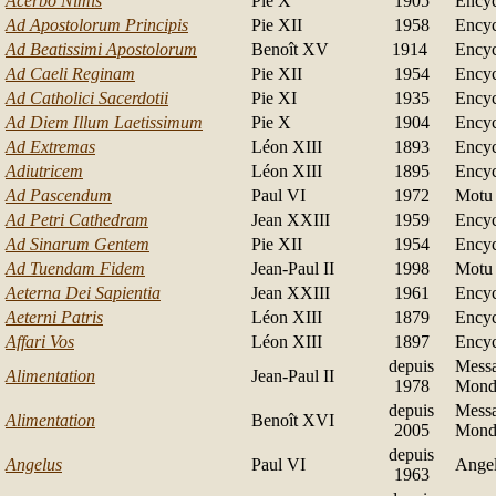
Acerbo Nimis
Pie X
1905
Encyc
Ad Apostolorum Principis
Pie XII
1958
Encyc
Ad Beatissimi Apostolorum
Benoît XV
1914
Encyc
Ad Caeli Reginam
Pie XII
1954
Encyc
Ad Catholici Sacerdotii
Pie XI
1935
Encyc
Ad Diem Illum Laetissimum
Pie X
1904
Encyc
Ad Extremas
Léon XIII
1893
Encyc
Adiutricem
Léon XIII
1895
Encyc
Ad Pascendum
Paul VI
1972
Motu 
Ad Petri Cathedram
Jean XXIII
1959
Encyc
Ad Sinarum Gentem
Pie XII
1954
Encyc
Ad Tuendam Fidem
Jean-Paul II
1998
Motu 
Aeterna Dei Sapientia
Jean XXIII
1961
Encyc
Aeterni Patris
Léon XIII
1879
Encyc
Affari Vos
Léon XIII
1897
Encyc
depuis
Messa
Alimentation
Jean-Paul II
1978
Mond
depuis
Messa
Alimentation
Benoît XVI
2005
Mond
depuis
Angelus
Paul VI
Angel
1963