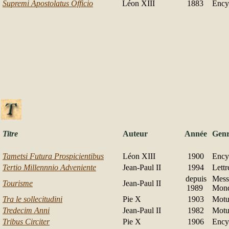
Supremi Apostolatus Officio
Léon XIII
1883
Ency
Titre
Auteur
Année
Gen
Tametsi Futura Prospicientibus
Léon XIII
1900
Ency
Tertio Millennnio Adveniente
Jean-Paul II
1994
Lettr
depuis
Mess
Tourisme
Jean-Paul II
1989
Mond
Tra le sollecitudini
Pie X
1903
Motu
Tredecim Anni
Jean-Paul II
1982
Motu
Tribus Circiter
Pie X
1906
Ency