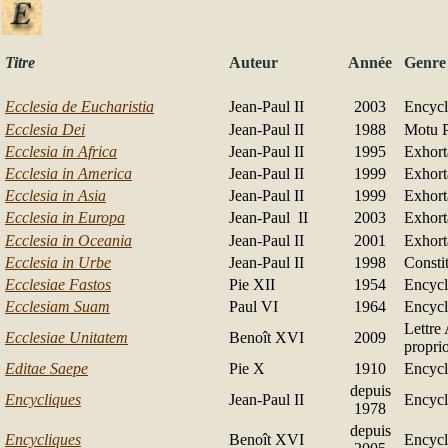
Titre
Auteur
Année
Genre
Ecclesia de Eucharistia
Jean-Paul II
2003
Encycl
Ecclesia Dei
Jean-Paul II
1988
Motu P
Ecclesia in Africa
Jean-Paul II
1995
Exhort
Ecclesia in America
Jean-Paul II
1999
Exhort
Ecclesia in Asia
Jean-Paul II
1999
Exhort
Ecclesia in Europa
Jean-Paul II
2003
Exhort
Ecclesia in Oceania
Jean-Paul II
2001
Exhort
Ecclesia in Urbe
Jean-Paul II
1998
Consti
Ecclesiae Fastos
Pie XII
1954
Encycl
Ecclesiam Suam
Paul VI
1964
Encycl
L
ettre
Ecclesiae Unitatem
Benoît XVI
2009
propri
Editae Saepe
Pie X
1910
Encycl
depuis
Encycliques
Jean-Paul II
Encycl
1978
depuis
Encycliques
Benoît XVI
Encycl