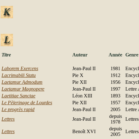
Titre
Auteur
Année
Genre
Laborem Exercens
Jean-Paul II
1981
Encycl
Lacrimabili Statu
Pie X
1912
Encycl
Laetamur Admodum
Pie XII
1956
Encycl
Laetamur Magnopere
Jean-Paul II
1997
Lettre
Laetitiae Sanctae
Léon XIII
1893
Encycl
Le Pèlerinage de Lourdes
Pie XII
1957
Encycl
Le progrès rapid
Jean-Paul II
2005
Lettre
depuis
Lettres
Jean-Paul II
Lettres
1978
depuis
Lettres
Benoît XVI
Lettres
2005