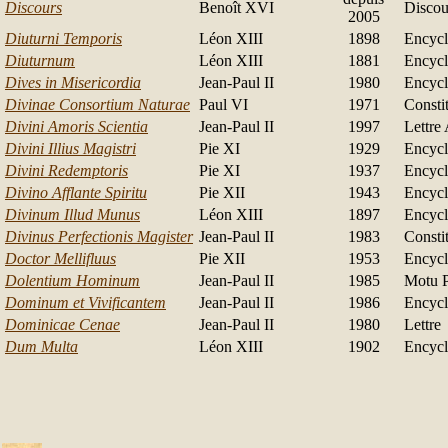
Discours
Beno
ît XVI
Discou
2005
Diuturni Temporis
Léon XIII
1898
Encycl
Diuturnum
Léon XIII
1881
Encycl
Dives in Misericordia
Jean-Paul II
1980
Encycl
Divinae Consortium Naturae
Paul VI
1971
Consti
Divini Amoris Scientia
Jean-Paul II
1997
Lettre
Divini Illius Magistri
Pie XI
1929
Encycl
Divini Redemptoris
Pie XI
1937
Encycl
Divino Afflante Spiritu
Pie XII
1943
Encycl
Divinum Illud Munus
Léon XIII
1897
Encycl
Divinus Perfectionis Magister
Jean-Paul II
1983
Consti
Doctor Mellifluus
Pie XII
1953
Encycl
Dolentium Hominum
Jean-Paul II
1985
Motu P
Dominum et Vivificantem
Jean-Paul II
1986
Encycl
Dominicae Cenae
Jean-Paul II
1980
Lettre
Dum Multa
Léon XIII
1902
Encycl