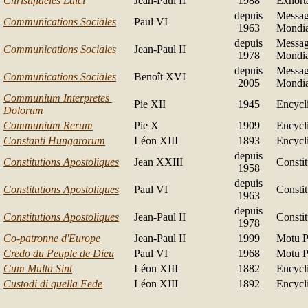
Christifideles Laici
Jean-Paul II
1988
Exhort
depuis
Messag
Communications Sociales
Paul VI
1963
Mondia
depuis
Messag
Communications Sociales
Jean-Paul II
1978
Mondia
depuis
Messag
Communications Sociales
Benoît XVI
2005
Mondia
Communium Interpretes
Pie XII
1945
Encycl
Dolorum
Communium Rerum
Pie X
1909
Encycl
Constanti Hungarorum
Léon XIII
1893
Encycl
depuis
Constitutions Apostoliques
Jean XXIII
Constit
1958
depuis
Constitutions Apostoliques
Paul VI
Constit
1963
depuis
Constitutions Apostoliques
Jean-Paul II
Constit
1978
Co-patronne d'Europe
Jean-Paul II
1999
Motu P
Credo du Peuple de Dieu
Paul VI
1968
Motu P
Cum Multa Sint
Léon XIII
1882
Encycl
Custodi di quella Fede
Léon XIII
1892
Encycl