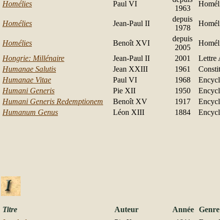
Homélies
Paul VI
Homéli
1963
depuis
Homélies
Jean-Paul II
Homéli
1978
depuis
Homélies
Benoît XVI
Homéli
2005
Hongrie: Millénaire
Jean-Paul II
2001
Lettre
Humanae Salutis
Jean XXIII
1961
Consti
Humanae Vitae
Paul VI
1968
Encycl
Humani Generis
Pie XII
1950
Encycl
Humani Generis Redemptionem
Benoît XV
1917
Encycl
Humanum Genus
Léon XIII
1884
Encycl
Titre
Auteur
Année
Genre