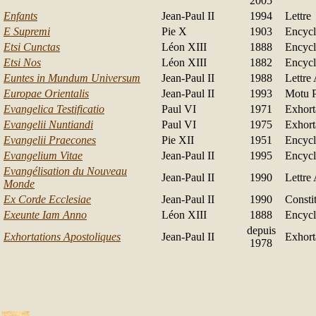
2005
Enfants
Jean-Paul II
1994
Lettre
E Supremi
Pie X
1903
Encycl
Etsi Cunctas
Léon XIII
1888
Encycl
Etsi Nos
Léon XIII
1882
Encycl
Euntes in Mundum Universum
Jean-Paul II
1988
Lettre
Europae Orientalis
Jean-Paul II
1993
Motu P
Evangelica Testificatio
Paul VI
1971
Exhort
Evangelii Nuntiandi
Paul VI
1975
Exhort
Evangelii Praecones
Pie XII
1951
Encycl
Evangelium Vitae
Jean-Paul II
1995
Encycl
Evangélisation du Nouveau
Jean-Paul II
1990
Lettre
Monde
Ex Corde Ecclesiae
Jean-Paul II
1990
Consti
Exeunte Iam Anno
Léon XIII
1888
Encycl
depuis
Exhortations Apostoliques
Jean-Paul II
Exhort
1978