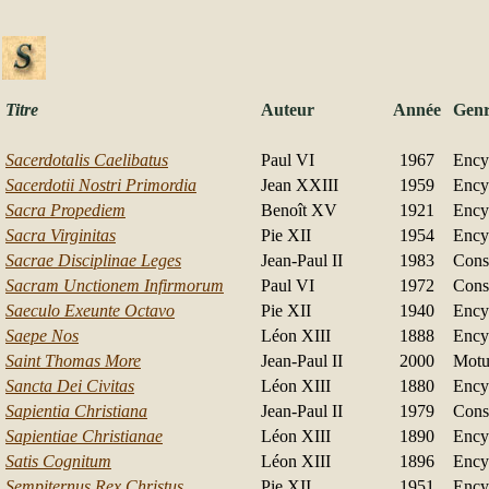
Titre
Auteur
Année
Gen
Sacerdotalis Caelibatus
Paul VI
1967
Ency
Sacerdotii Nostri Primordia
Jean XXIII
1959
Ency
Sacra Propediem
Benoît XV
1921
Ency
Sacra Virginitas
Pie XII
1954
Ency
Sacrae Disciplinae Leges
Jean-Paul II
1983
Const
Sacram Unctionem Infirmorum
Paul VI
1972
Const
Saeculo Exeunte Octavo
Pie XII
1940
Ency
Saepe Nos
Léon XIII
1888
Ency
Saint Thomas More
Jean-Paul II
2000
Motu
Sancta Dei Civitas
Léon XIII
1880
Ency
Sapientia Christiana
Jean-Paul II
1979
Const
Sapientiae Christianae
Léon XIII
1890
Ency
Satis Cognitum
Léon XIII
1896
Ency
Sempiternus Rex Christus
Pie XII
1951
Ency