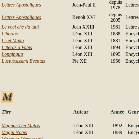
depuis
Lettres Apostoliques
Jean-Paul II
Lettre
1978
depuis
Lettres Apostoliques
Benoît XVI
Lettre
2005
Le voci che da tutti
Jean XXIII
1961
Lettre
Libertas
Léon XIII
1888
Encycl
Licet Multa
Léon XIII
1881
Encycl
Litteras a Vobis
Léon XIII
1894
Encycl
Longinqua
Léon XIII
1895
Encycl
Luctuosissimi Eventus
Pie XII
1956
Encycl
Titre
Auteur
Année
Genr
Magnae Dei Matris
Léon XIII
1892
Encyc
Magni Nobis
Léon XIII
1889
Encyc