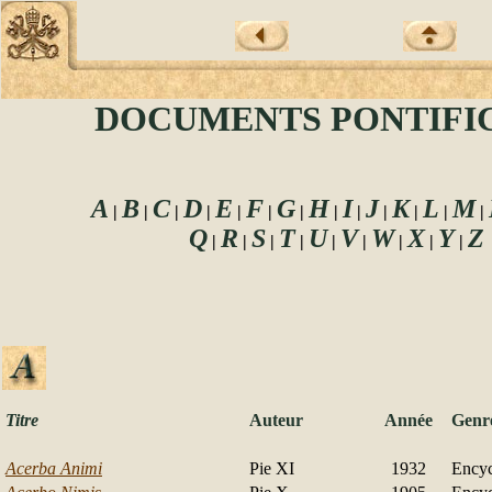
DOCUMENT
S
PONTIFI
A
B
C
D
E
F
G
H
I
J
K
L
M
|
|
|
|
|
|
|
|
|
|
|
|
|
Q
R
S
T
U
V
W
X
Y
Z
|
|
|
|
|
|
|
|
|
Titre
Auteur
Année
Genr
Acerba Animi
Pie XI
1932
Encyc