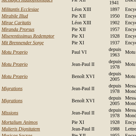
1941
Militantis Ecclesiae
Léon XIII
1897
Encyc
Mirabile Illud
Pie XII
1950
Encyc
Mirae Caritatis
Léon XIII
1902
Encyc
Miranda Prorsus
Pie XII
1957
Encyc
Miserentissimus Redemptor
Pie XI
1928
Encyc
Mit Brennender Sorge
Pie XI
1937
Encyc
depuis
Motu Proprio
Paul VI
Motu 
1963
depuis
Motu Proprio
Jean-Paul II
Motu 
1978
depuis
Motu Proprio
Benoît XVI
Motu 
2005
depuis
Messa
Migrations
Jean-Paul II
1978
Mond
depuis
Messa
Migrations
Benoît XVI
2005
Mond
depuis
Messa
Missions
Jean-Paul II
1978
Mond
Mortalium Animos
Pie XI
1928
Encyc
Mulieris Dignitatem
Jean-Paul II
1988
Lettr
Musicae Sacrae
Pie XII
1955
Encyc