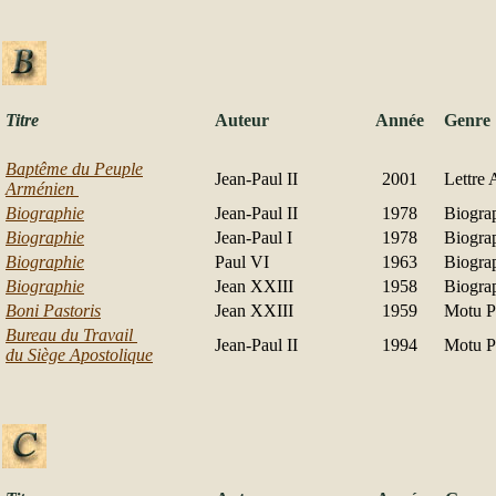
Titre
Auteur
Année
Genre
Baptême du Peuple
Jean-Paul II
2001
Lettre 
Arménien
Biographie
Jean-Paul II
1978
Biogra
Biographie
Jean-Paul I
1978
Biogra
Biographie
Paul VI
1963
Biogra
Biographie
Jean XXIII
1958
Biogra
Boni Pastoris
Jean XXIII
1959
Motu P
Bureau du Travail
Jean-Paul II
1994
Motu P
du Siège Apostolique