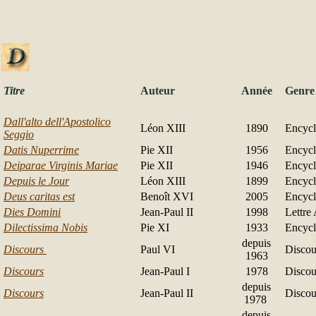
Titre
Auteur
Année
Genre
Dall'alto dell'Apostolico
Léon XIII
1890
Encycl
Seggio
Datis Nuperrime
Pie XII
1956
Encycl
Deiparae Virginis Mariae
Pie XII
1946
Encycl
Depuis le Jour
Léon XIII
1899
Encycl
Deus caritas est
Beno
ît
XVI
2005
Encycl
Dies Domini
Jean-Paul II
1998
Lettre
Dilectissima Nobis
Pie XI
1933
Encycl
depuis
Discours
Paul VI
Discou
1963
Discours
Jean-Paul I
1978
Disco
depuis
Discours
Jean-Paul II
Disco
1978
depuis