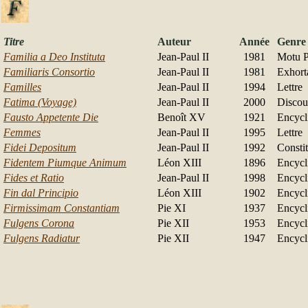
Titre
Auteur
Année
Genre
Familia a Deo Instituta
Jean-Paul II
1981
Motu P
Familiaris Consortio
Jean-Paul II
1981
Exhort
Familles
Jean-Paul II
1994
Lettre
Fatima (Voyage)
Jean-Paul II
2000
Discou
Fausto Appetente Die
Benoît XV
1921
Encycl
Femmes
Jean-Paul II
1995
Lettre
Fidei Depositum
Jean-Paul II
1992
Consti
Fidentem Piumque Animum
Léon XIII
1896
Encycl
Fides et Ratio
Jean-Paul II
1998
Encycl
Fin dal Principio
Léon XIII
1902
Encycl
Firmissimam Constantiam
Pie XI
1937
Encycl
Fulgens Corona
Pie XII
1953
Encycl
Fulgens Radiatur
Pie XII
1947
Encycl