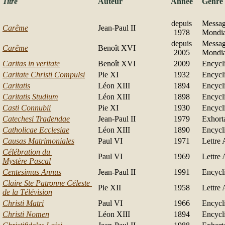
Titre
Auteur
Année
Genre
depuis
Messag
Carême
Jean-Paul II
1978
Mondia
depuis
Messag
Carême
Benoît XVI
2005
Mondia
Caritas in veritate
Benoît XVI
2009
Encycl
Caritate Christi Compulsi
Pie XI
1932
Encycl
Caritatis
Léon XIII
1894
Encycl
Caritatis Studium
Léon XIII
1898
Encycl
Casti Connubii
Pie XI
1930
Encycl
Catechesi Tradendae
Jean-Paul II
1979
Exhort
Catholicae Ecclesiae
Léon XIII
1890
Encycl
Causas Matrimoniales
Paul VI
1971
Lettre 
Célébration du
Paul VI
1969
Lettre 
Mystère Pascal
Centesimus Annus
Jean-Paul II
1991
Encycl
Claire Ste Patronne Céleste
Pie XII
1958
Lettre 
de la Télévision
Christi Matri
Paul VI
1966
Encycl
Christi Nomen
Léon XIII
1894
Encycl