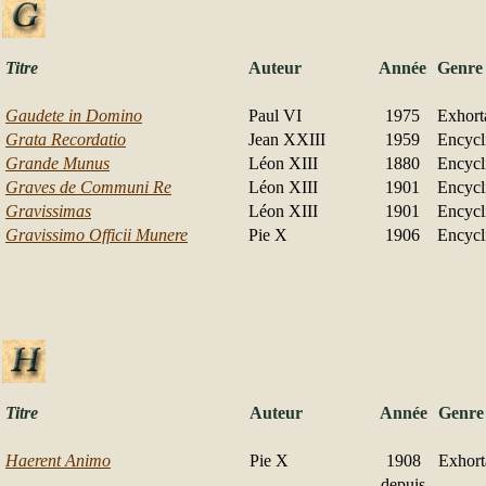
Titre
Auteur
Année
Genre
Gaudete in Domino
Paul VI
1975
Exhort
Grata Recordatio
Jean XXIII
1959
Encycl
Grande Munus
Léon XIII
1880
Encycl
Graves de Communi Re
Léon XIII
1901
Encycl
Gravissimas
Léon XIII
1901
Encycl
Gravissimo Officii Munere
Pie X
1906
Encycl
Titre
Auteur
Année
Genre
Haerent Animo
Pie X
1908
Exhort
depuis