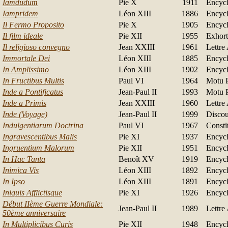
Iamdudum
Pie X
1911
Encycl
Iampridem
Léon XIII
1886
Encycl
Il Fermo Proposito
Pie X
1905
Encycl
Il film ideale
Pie XII
1955
Exhort
Il religioso convegno
Jean XXIII
1961
Lettre
Immortale Dei
Léon XIII
1885
Encycl
In Amplissimo
Léon XIII
1902
Encycl
In Fructibus Multis
Paul VI
1964
Motu P
Inde a Pontificatus
Jean-Paul II
1993
Motu P
Inde a Primis
Jean XXIII
1960
Lettre
Inde (Voyage)
Jean-Paul II
1999
Discou
Indulgentiarum Doctrina
Paul VI
1967
Consti
Ingravescentibus Malis
Pie XI
1937
Encycl
Ingruentium Malorum
Pie XII
1951
Encycl
In Hac Tanta
Benoît XV
1919
Encycl
Inimica Vis
Léon XIII
1892
Encycl
In Ipso
Léon XIII
1891
Encycl
Iniquis Afflictisque
Pie XI
1926
Encycl
Début IIème Guerre Mondiale:
Jean-Paul II
1989
Lettre
50ème anniversaire
In Multiplicibus Curis
Pie XII
1948
Encycl