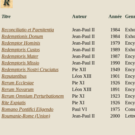
Titre
Auteur
Année
Gen
Reconciliatio et Paenitentia
Jean-Paul II
1984
Exho
Redemptionis Donum
Jean-Paul II
1984
Exho
Redemptor Hominis
Jean-Paul II
1979
Ency
Redemptoris Custos
Jean-Paul II
1989
Exho
Redemptoris Mater
Jean-Paul II
1987
Ency
Redemptoris Missio
Jean-Paul II
1990
Ency
Redemptoris Nostri Cruciatus
Pie XII
1949
Ency
Reputantibus
Léon XIII
1901
Ency
Rerum Ecclesiae
Pie XI
1926
Ency
Rerum Novarum
Léon XIII
1891
Ency
Rerum Omnium Perturbationem
Pie XI
1923
Ency
Rite Expiatis
Pie XI
1926
Ency
Romano Pontifici Eligendo
Paul VI
1975
Const
Roumanie-Rome (Union)
Jean-Paul II
2000
Lettr