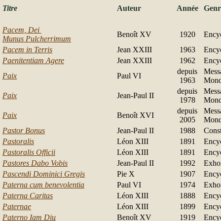
Titre
Auteur
Année
Genr
Pacem, Dei
Benoît XV
1920
Ency
Munus Pulcherrimum
Pacem in Terris
Jean XXIII
1963
Ency
Paenitentiam Agere
Jean XXIII
1962
Ency
depuis
Messa
Paix
Paul VI
1963
Mond
depuis
Messa
Paix
Jean-Paul II
1978
Mond
depuis
Messa
Paix
Benoît XVI
2005
Mond
Pastor Bonus
Jean-Paul II
1988
Const
Pastoralis
Léon XIII
1891
Ency
Pastoralis Officii
Léon XIII
1891
Ency
Pastores Dabo Vobis
Jean-Paul II
1992
Exhor
Pascendi Dominici Gregis
Pie X
1907
Ency
Paterna cum benevolentia
Paul VI
1974
Exhor
Paterna Caritas
Léon XIII
1888
Ency
Paternae
Léon XIII
1899
Ency
Paterno Iam Diu
Benoît XV
1919
Ency