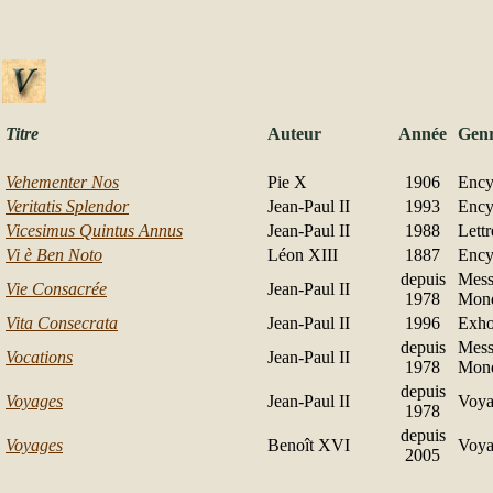
Titre
Auteur
Année
Gen
Vehementer Nos
Pie X
1906
Ency
Veritatis Splendor
Jean-Paul II
1993
Ency
Vicesimus Quintus Annus
Jean-Paul II
1988
Lett
Vi è Ben Noto
Léon XIII
1887
Ency
depuis
Mess
Vie Consacrée
Jean-Paul II
1978
Mond
Vita Consecrata
Jean-Paul II
1996
Exho
depuis
Mess
Vocations
Jean-Paul II
1978
Mond
depuis
Voyages
Jean-Paul II
Voya
1978
depuis
Voyages
Benoît XVI
Voya
2005