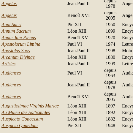
depuis
Angelus
Jean-Paul II
Ange
1978
depuis
Angelus
Benoît XVI
Angel
2005
Anni Sacri
Pie XII
1950
Encyc
Annum Sacrum
Léon XIII
1899
Encyc
Annus Iam Plenus
Benoît XV
1920
Encyc
Apostolorum Limina
Paul VI
1974
Lettr
Apostolos Suos
Jean-Paul II
1998
Motu 
Arcanum Divinae
Léon XIII
1880
Encyc
Artistes
Jean-Paul II
1999
Lettre
depuis
Audiences
Paul VI
Audi
1963
depuis
Audiences
Jean-Paul II
Audie
1978
depuis
Audiences
Benoît XVI
Audie
2005
Augustissimae Virginis Mariae
Léon XIII
1897
Encyc
Au Milieu des Sollicitudes
Léon XIII
1892
Encyc
Auspicato Concessum
Léon XIII
1882
Encyc
Auspicia Quaedam
Pie XII
1948
Encyc