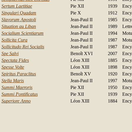
Sertum Laetitiae
Pie XII
1939
Ency
Singulari Quadam
Pie X
1912
Ency
Slavorum Apostoli
Jean-Paul II
1985
Ency
Situation au Liban
Jean-Paul II
1989
Lettr
Socialium Scientiarum
Jean-Paul II
1994
Motu
Sollicita Cura
Jean-Paul II
1987
Motu
Sollicitudo Rei Socialis
Jean-Paul II
1987
Ency
Spe Salvi
B
enoît XVI
2007
Ency
Spectata Fides
Léon XIII
1885
Ency
Spesse Volte
Léon XIII
1898
Ency
Spiritus Paraclitus
Benoît XV
1920
Ency
Stella Maris
Jean-Paul II
1997
Motu
Summi Maeroris
Pie XII
1950
Ency
Summi Pontificatus
Pie XII
1939
Ency
Superiore Anno
Léon XIII
1884
Ency