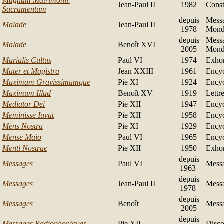
Magnum Matrimonii
Jean-Paul II
1982
Const
Sacramentum
depuis
Messa
Malade
Jean-Paul II
1978
Mond
depuis
Messa
Malade
Benoît XVI
2005
Mond
Marialis Cultus
Paul VI
1974
Exhor
Mater et Magistra
Jean XXIII
1961
Encyc
Maximam Gravissimamque
Pie XI
1924
Encyc
Maximum Illud
Benoît XV
1919
Lettr
Mediator Dei
Pie XII
1947
Encyc
Meminisse Iuvat
Pie XII
1958
Encyc
Mens Nostra
Pie XI
1929
Encyc
Mense Maio
Paul VI
1965
Encyc
Menti Nostrae
Pie XII
1950
Exhor
depuis
Messages
Paul VI
Messa
1963
depuis
Messages
Jean-Paul II
Messa
1978
depuis
Messages
Benoît
Messa
2005
depuis
Messages Radiophoniques
Pie XII
Disco