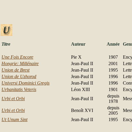
Titre
Auteur
Année
Gen
Une Fois Encore
Pie X
1907
Ency
Hongrie: Millénaire
Jean-Paul II
2001
Lett
Union de Brest
Jean-Paul II
1995
Lett
Union de Uzhorod
Jean-Paul II
1996
Lett
Universi Dominici Gregis
Jean-Paul II
1996
Cons
Urbanitatis Veteris
Léon XIII
1901
Ency
depuis
Urbi et Orbi
Jean-Paul II
Mess
1978
depuis
Urbi et Orbi
Benoît XVI
Mess
2005
Ut Unum Sint
Jean-Paul II
1995
Ency