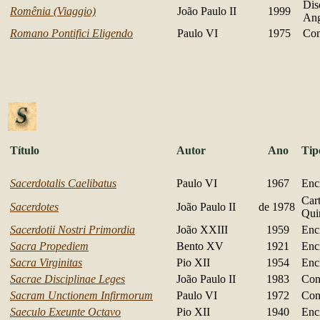
Dis
Romênia (Viaggio)
João Paulo II
1999
Ang
Romano Pontifici Eligendo
Paulo VI
1975
Con
Título
Autor
Ano
Tip
Sacerdotalis Caelibatus
Paulo VI
1967
Encí
Cart
Sacerdotes
João Paulo II
de 1978
Quin
Sacerdotii Nostri Primordia
João XXIII
1959
Encí
Sacra Propediem
Bento XV
1921
Encí
Sacra Virginitas
Pio XII
1954
Encí
Sacrae Disciplinae Leges
João Paulo II
1983
Con
Sacram Unctionem Infirmorum
Paulo VI
1972
Con
Saeculo Exeunte Octavo
Pio XII
1940
Encí