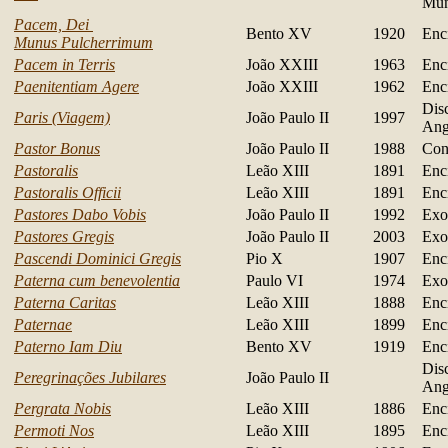
Mu
Pacem, Dei
Bento XV
1920
Encí
Munus Pulcherrimum
Pacem in Terris
João XXIII
1963
Encí
Paenitentiam Agere
João XXIII
1962
Encí
Dis
Paris (Viagem)
João Paulo II
1997
Ang
Pastor Bonus
João Paulo II
1988
Con
Pastoralis
Leão XIII
1891
Encí
Pastoralis Officii
Leão XIII
1891
Encí
Pastores Dabo Vobis
João Paulo II
1992
Exo
Pastores Gregis
João Paulo II
2003
Exo
Pascendi Dominici Gregis
Pio X
1907
Encí
Paterna cum benevolentia
Paulo VI
1974
Exo
Paterna Caritas
Leão XIII
1888
Encí
Paternae
Leão XIII
1899
Encí
Paterno Iam Diu
Bento XV
1919
Encí
Dis
Peregrinações Jubilares
João Paulo II
Ang
Pergrata Nobis
Leão XIII
1886
Encí
Permoti Nos
Leão XIII
1895
Encí