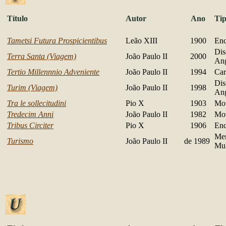
Título
Autor
Ano
Ti
Tametsi Futura Prospicientibus
Leão XIII
1900
Enc
Dis
Terra Santa (Viagem)
João Paulo II
2000
Ang
Tertio Millennnio Adveniente
João Paulo II
1994
Car
Dis
Turim (Viagem)
João Paulo II
1998
Ang
Tra le sollecitudini
Pio X
1903
Mot
Tredecim Anni
João Paulo II
1982
Mot
Tribus Circiter
Pio X
1906
Enc
Men
Turismo
João Paulo II
de 1989
Mu