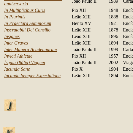
João Paulo II
1989
Carta
anniversario
.
In Multiplicibus Curis
Pio XII
1948
Encíc
In Plurimis
Leão XIII
1888
Encíc
In Praeclara Summorum
Bento XV
1921
Encíc
Inscrutabili Dei Consilio
Leão XIII
1878
Encíc
Insignes
Leão XIII
1896
Encíc
Inter Graves
Leão XIII
1894
Encíc
Inter Munera Academiarum
João Paulo II
1999
Carta
Invicti Athletae
Pio XII
1957
Encíc
Ísquia (Itália) Viagem
João Paulo II
2002
Viag
Iucunda Sane
Pio X
1904
Encíc
Iucunda Semper Expectatione
Leão XIII
1894
Encíc