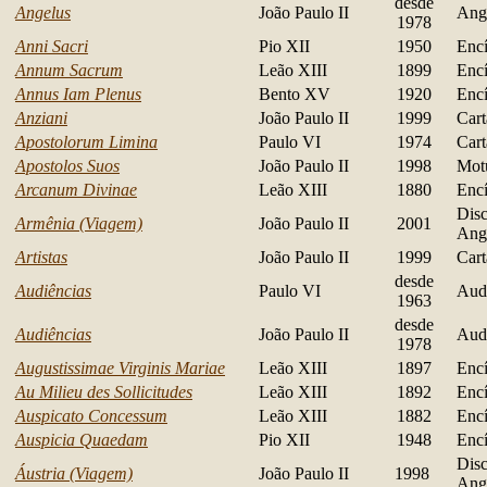
desde
Angelus
João Paulo II
Ange
1978
Anni Sacri
Pio XII
1950
Encí
Annum Sacrum
Leão XIII
1899
Encí
Annus Iam Plenus
Bento XV
1920
Encí
Anziani
João Paulo II
1999
Cart
Apostolorum Limina
Paulo VI
1974
Cart
Apostolos Suos
João Paulo II
1998
Mot
Arcanum Divinae
Leão XIII
1880
Encí
Disc
Armênia (Viagem)
João Paulo II
2001
Ang
Artistas
João Paulo II
1999
Cart
desde
Audiências
Paulo VI
Aud
1963
desde
Audiências
João Paulo II
Aud
1978
Augustissimae Virginis Mariae
Leão XIII
1897
Encí
Au Milieu des Sollicitudes
Leão XIII
1892
Encí
Auspicato Concessum
Leão XIII
1882
Encí
Auspicia Quaedam
Pio XII
1948
Encí
Disc
Áustria (Viagem)
João Paulo II
1998
Ang