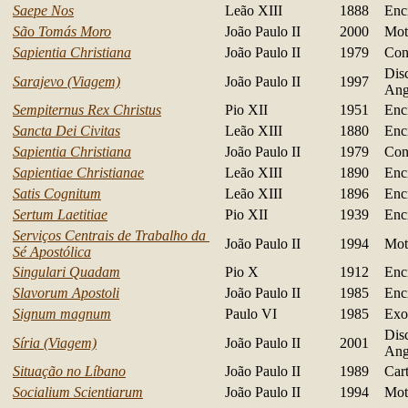
Saepe Nos
Leão XIII
1888
Encí
Sã
o
Tomás Moro
João Paulo II
2000
Mot
Sapientia Christiana
João Paulo II
1979
Con
Dis
Sarajevo (Viagem)
João Paulo II
1997
Ang
Sempiternus Rex Christus
Pio XII
1951
Encí
Sancta Dei Civitas
Leão XIII
1880
Encí
Sapientia Christiana
João Paulo II
1979
Con
Sapientiae Christianae
Leão XIII
1890
Encí
Satis Cognitum
Leão XIII
1896
Encí
Sertum Laetitiae
Pio XII
1939
Encí
Serviços Centrais de Trabalho da
João Paulo II
1994
Mot
Sé Apostólica
Singulari Quadam
Pio X
1912
Encí
Slavorum Apostoli
João Paulo II
1985
Encí
Signum magnum
Paulo VI
1985
Exo
Dis
Síria (Viagem)
João Paulo II
2001
Ang
Situação no Líbano
João Paulo II
1989
Car
Socialium Scientiarum
João Paulo II
1994
Mot