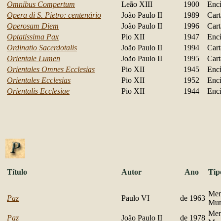
Omnibus Compertum
Leão XIII
1900
Encí
Opera di S. Pietro: centenário
João Paulo II
1989
Cart
Operosam Diem
João Paulo II
1996
Cart
Optatissima Pax
Pio XII
1947
Encí
Ordinatio Sacerdotalis
João Paulo II
1994
Cart
Orientale Lumen
João Paulo II
1995
Cart
Orientales Omnes Ecclesias
Pio XII
1945
Encí
Orientales Ecclesias
Pio XII
1952
Encí
Orientalis Ecclesiae
Pio XII
1944
Encí
Título
Autor
Ano
Tip
Men
Paz
Paulo VI
de 1963
Mu
Men
Paz
João Paulo II
de 1978