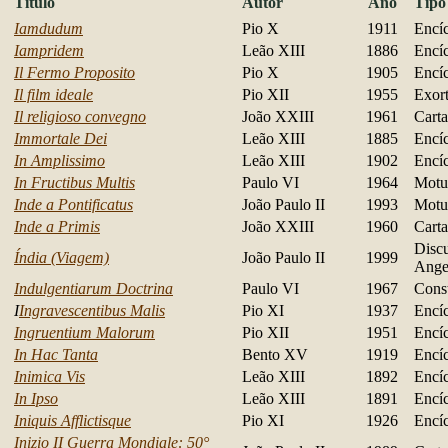
Título
Autor
Ano
Tipo
Iamdudum
Pio X
1911
Encíc
Iampridem
Leão XIII
1886
Encíc
Il Fermo Proposito
Pio X
1905
Encíc
Il film ideale
Pio XII
1955
Exort
Il religioso convegno
João XXIII
1961
Carta
Immortale Dei
Leão XIII
1885
Encíc
In Amplissimo
Leão XIII
1902
Encíc
In Fructibus Multis
Paulo VI
1964
Motu
Inde a Pontificatus
João Paulo II
1993
Motu
Inde a Primis
João XXIII
1960
Carta
Discu
Índia (Viagem)
João Paulo II
1999
Ange
Indulgentiarum Doctrina
Paulo VI
1967
Const
I
Ingravescentibus Malis
Pio XI
1937
Encíc
Ingruentium Malorum
Pio XII
1951
Encíc
In Hac Tanta
Bento XV
1919
Encíc
Inimica Vis
Leão XIII
1892
Encíc
In Ipso
Leão XIII
1891
Encíc
Iniquis Afflictisque
Pio XI
1926
Encíc
Inizio II Guerra Mondiale: 50°