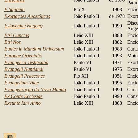
Padr
E Supremi
Pio X
1903
Encíc
Exortações Apostólicas
João Paulo II
de 1978
Exort
Discu
Eslovênia (Viagem)
João Paulo II
1999
Ange
Etsi Cunctas
Leão XIII
1888
Encíc
Etsi Nos
Leão XIII
1882
Encíc
Euntes in Mundum Universum
João Paulo II
1988
Carta
Europae Orientalis
João Paulo II
1993
Motu
Evangelica Testificatio
Paulo VI
1971
Exort
Evangelii Nuntiandi
Paulo VI
1975
Exort
Evangelii Praecones
Pio XII
1951
Encíc
Evangelium Vitae
João Paulo II
1995
Encíc
Evangelização do Novo Mundo
João Paulo II
1990
Carta
Ex Corde Ecclesiae
João Paulo II
1990
Const
Exeunte Iam Anno
Leão XIII
1888
Encíc