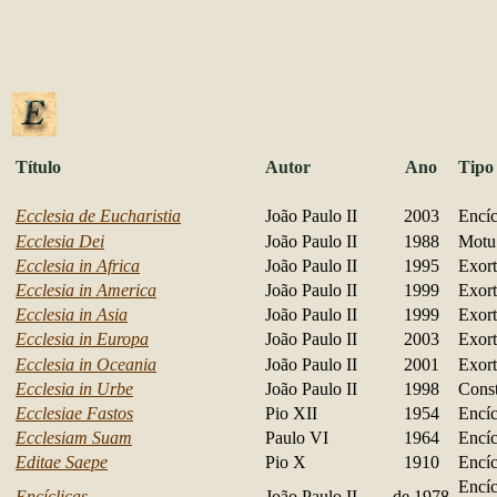
Título
Autor
Ano
Tipo
Ecclesia de Eucharistia
João Paulo II
2003
Encíc
Ecclesia Dei
João Paulo II
1988
Motu
Ecclesia in Africa
João Paulo II
1995
Exort
Ecclesia in America
João Paulo II
1999
Exort
Ecclesia in Asia
João Paulo II
1999
Exort
Ecclesia in Europa
João Paulo II
2003
Exort
Ecclesia in Oceania
João Paulo II
2001
Exort
Ecclesia in Urbe
João Paulo II
1998
Const
Ecclesiae Fastos
Pio XII
1954
Encíc
Ecclesiam Suam
Paulo VI
1964
Encíc
Editae Saepe
Pio X
1910
Encíc
Encíc
Encíclicas
João Paulo II
de 1978