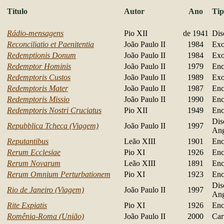
Título
Autor
Ano
Tip
Rádio-mensagens
Pio XII
de 1941
Dis
Reconciliatio et Paenitentia
João Paulo II
1984
Exo
Redemptionis Donum
João Paulo II
1984
Exo
Redemptor Hominis
João Paulo II
1979
Enc
Redemptoris Custos
João Paulo II
1989
Exo
Redemptoris Mater
João Paulo II
1987
Enc
Redemptoris Missio
João Paulo II
1990
Enc
Redemptoris Nostri Cruciatus
Pio XII
1949
Enc
Dis
Repubblica Tcheca (Viagem)
João Paulo II
1997
Ang
Reputantibus
Leão XIII
1901
Enc
Rerum Ecclesiae
Pio XI
1926
Enc
Rerum Novarum
Leão XIII
1891
Enc
Rerum Omnium Perturbationem
Pio XI
1923
Enc
Dis
Rio de Janeiro (Viagem)
João Paulo II
1997
Ang
Rite Expiatis
Pio XI
1926
Enc
Romênia-Roma (União)
João Paulo II
2000
Car