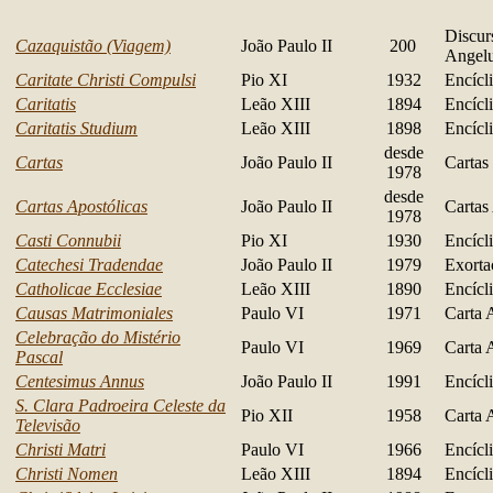
Discur
Cazaquistão (Viagem)
João Paulo II
200
Angel
Caritate Christi Compulsi
Pio XI
1932
Encícl
Caritatis
Leão XIII
1894
Encícl
Caritatis Studium
Leão XIII
1898
Encícl
desde
Cartas
João Paulo II
Cartas
1978
desde
Cartas
Apostólicas
João Paulo II
Cartas
1978
Casti Connubii
Pio XI
1930
Encícl
Catechesi Tradendae
João Paulo II
1979
Exorta
Catholicae Ecclesiae
Leão XIII
1890
Encícl
Causas Matrimoniales
Paulo VI
1971
Carta 
Celebração do Mistério
Paulo VI
1969
Carta 
Pascal
Centesimus Annus
João Paulo II
1991
Encícl
S. Clara Padroeira Celeste da
Pio XII
1958
Carta 
Televisão
Christi Matri
Paulo VI
1966
Encícl
Christi Nomen
Leão XIII
1894
Encícl