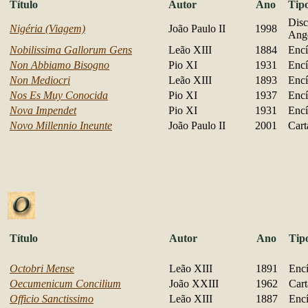
Título
Autor
Ano
Tip
Disc
Nigéria (Viagem)
João Paulo II
1998
Ang
Nobilissima Gallorum Gens
Leão XIII
1884
Encí
Non Abbiamo Bisogno
Pio XI
1931
Encí
Non Mediocri
Leão XIII
1893
Encí
Nos Es Muy Conocida
Pio XI
1937
Encí
Nova Impendet
Pio XI
1931
Encí
Novo Millennio Ineunte
João Paulo II
2001
Cart
Título
Autor
Ano
Tip
Octobri Mense
Leão XIII
1891
Encí
Oecumenicum Concilium
João XXIII
1962
Cart
Officio Sanctissimo
Leão XIII
1887
Encí