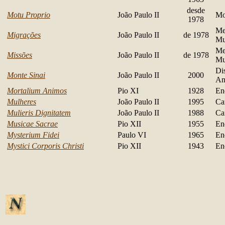
desde
Motu Proprio
João Paulo II
Mo
1978
Me
Migrações
João Paulo II
de 1978
Mu
Me
Missões
João Paulo II
de 1978
Mu
Di
Monte Sinai
João Paulo II
2000
An
Mortalium Animos
Pio XI
1928
En
Mulheres
João Paulo II
1995
Ca
Mulieris Dignitatem
João Paulo II
1988
Ca
Musicae Sacrae
Pio XII
1955
En
Mysterium Fidei
Paulo VI
1965
En
Mystici Corporis Christi
Pio XII
1943
En