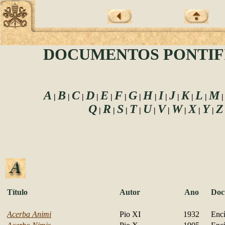
DOCUMENTOS PONTIF
A
B
C
D
E
F
G
H
I
J
K
L
M
|
|
|
|
|
|
|
|
|
|
|
|
Q
R
S
T
U
V
W
X
Y
Z
|
|
|
|
|
|
|
|
|
Título
Autor
Ano
Doc
Acerba Animi
Pio XI
1932
Encí