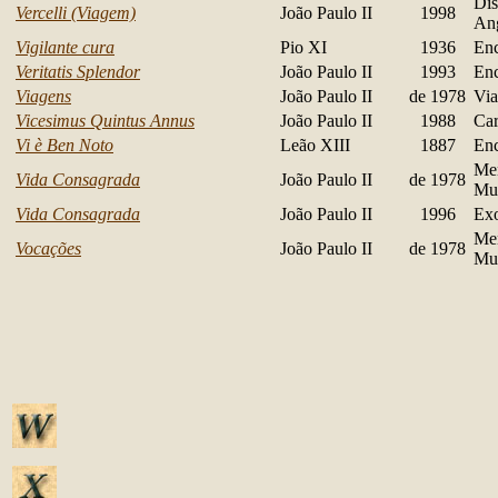
Dis
Vercelli (Viagem)
João Paulo II
1998
An
Vigilante cura
Pio XI
1936
Enc
Veritatis Splendor
João Paulo II
1993
Enc
Viagens
João Paulo II
de 1978
Via
Vicesimus Quintus Annus
João Paulo II
1988
Car
Vi è Ben Noto
Leão XIII
1887
Enc
Me
Vida Consagrada
João Paulo II
de 1978
Mu
Vida Consagrada
João Paulo II
1996
Exo
Me
Vocações
João Paulo II
de 1978
Mu