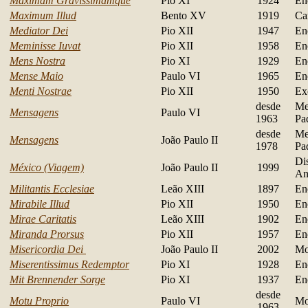
Maximam Gravissimamque
Pio XI
1924
En
Maximum Illud
Bento XV
1919
Ca
Mediator Dei
Pio XII
1947
En
Meminisse Iuvat
Pio XII
1958
En
Mens Nostra
Pio XI
1929
En
Mense Maio
Paulo VI
1965
En
Menti Nostrae
Pio XII
1950
Ex
desde
Me
Mensagens
Paulo VI
1963
Pa
desde
Me
Mensagens
João Paulo II
1978
Pa
Di
México (Viagem)
João Paulo II
1999
An
Militantis Ecclesiae
Leão XIII
1897
En
Mirabile Illud
Pio XII
1950
En
Mirae Caritatis
Leão XIII
1902
En
Miranda Prorsus
Pio XII
1957
En
Misericordia Dei
João Paulo II
2002
Mo
Miserentissimus Redemptor
Pio XI
1928
En
Mit Brennender Sorge
Pio XI
1937
En
desde
Motu Proprio
Paulo VI
Mo
1963