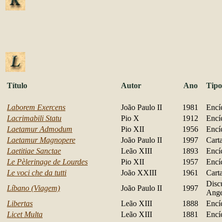
Título
Autor
Ano
Tipo
Laborem Exercens
João Paulo II
1981
Encí
Lacrimabili Statu
Pio X
1912
Encí
Laetamur Admodum
Pio XII
1956
Encí
Laetamur Magnopere
João Paulo II
1997
Cart
Laetitiae Sanctae
Leão XIII
1893
Encí
Le Pèlerinage de Lourdes
Pio XII
1957
Encí
Le voci che da tutti
João XXIII
1961
Cart
Disc
Líbano (Viagem)
João Paulo II
1997
Ange
Libertas
Leão XIII
1888
Encí
Licet Multa
Leão XIII
1881
Encí