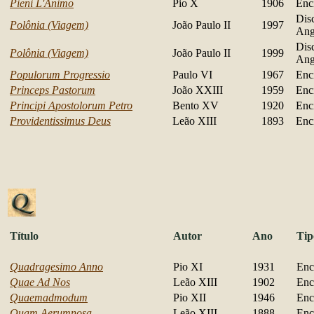
Pieni L'Animo
Pio X
1906
Encí
Dis
Polônia (Viagem)
João Paulo II
1997
Ang
Dis
Polônia (Viagem)
João Paulo II
1999
Ang
Populorum Progressio
Paulo VI
1967
Encí
Princeps Pastorum
João XXIII
1959
Encí
Principi Apostolorum Petro
Bento XV
1920
Encí
Providentissimus Deus
Leão XIII
1893
Encí
Título
Autor
Ano
Tip
Quadragesimo Anno
Pio XI
1931
Enc
Quae Ad Nos
Leão XIII
1902
Enc
Quaemadmodum
Pio XII
1946
Enc
Quam Aerumnosa
Leão XIII
1888
Enc