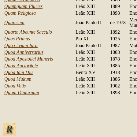
Quamquam Pluries
Leão XIII
1889
Enc
Quam Religiosa
Leão XIII
1898
Enc
Men
Quaresma
João Paulo II
de 1978
Mu
Quarto Abeunte Saeculo
Leão XIII
1892
Enc
Quas Primas
Pio XI
1925
Enc
Quo Civium Iura
João Paulo II
1987
Mot
Quod Anniversarius
Leão XIII
1888
Enc
Quod Apostolici Muneris
Leão XIII
1878
Enc
Quod Auctoritate
Leão XIII
1885
Enc
Quod Iam Diu
Bento XV
1918
Enc
Quod Multum
Leão XIII
1886
Enc
Quod Votis
Leão XIII
1902
Enc
Quum Diuturnum
Leão XIII
1898
Enc