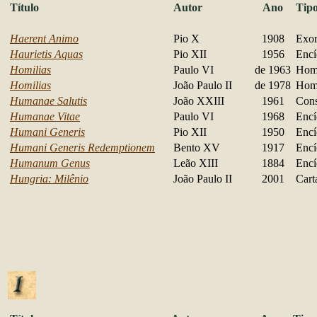
Título
Autor
Ano
Tip
Haerent Animo
Pio X
1908
Exor
Haurietis Aquas
Pio XII
1956
Encí
Homilias
Paulo VI
de 1963
Homi
Homilias
João Paulo II
de 1978
Homi
Humanae Salutis
João XXIII
1961
Cons
Humanae Vitae
Paulo VI
1968
Encí
Humani Generis
Pio XII
1950
Encí
Humani Generis Redemptionem
Bento XV
1917
Encí
Humanum Genus
Leão XIII
1884
Encí
Hungria: Milênio
João Paulo II
2001
Cart