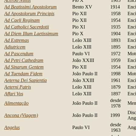
Acerbo Nimis
Pio X
1905
Encí
Ad Beatissimi Apostolorum
Bento XV
1914
Encí
Ad Apostolorum Principis
Pio XII
1958
Encí
Ad Caeli Reginam
Pio XII
1954
Encí
Ad Catholici Sacerdotii
Pio XI
1935
Encí
Ad Diem Illum Laetissimum
Pio X
1904
Encí
Ad Extremas
Leão XIII
1893
Encí
Adiutricem
Leão XIII
1895
Encí
Ad Pascendum
Paulo VI
1972
Mot
Ad Petri Cathedram
João XXIII
1959
Encí
Ad Sinarum Gentem
Pio XII
1954
Encí
Ad Tuendam Fidem
João Paulo II
1998
Mot
Aeterna Dei Sapientia
João XXIII
1961
Encí
Aeterni Patris
Leão XIII
1879
Encí
Affari Vos
Leão XIII
1897
Encí
desde
Alimentação
João Paulo II
Men
1978
Disc
Ancona (Viagem)
João Paulo II
1999
Ang
desde
Angelus
Paulo VI
Ange
1963