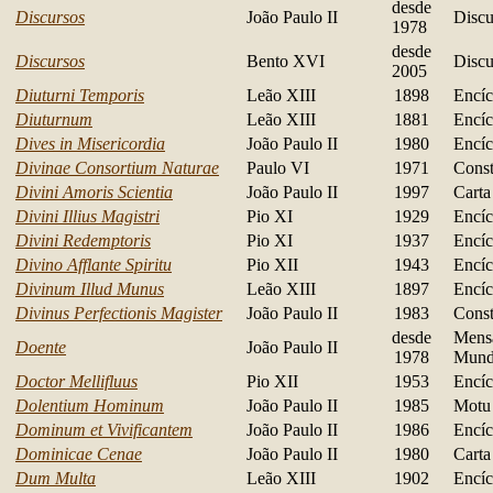
desde
Discursos
João Paulo II
Discu
1978
desde
Discursos
Bento XVI
Discu
2005
Diuturni Temporis
Leão XIII
1898
Encíc
Diuturnum
Leão XIII
1881
Encíc
Dives in Misericordia
João Paulo II
1980
Encíc
Divinae Consortium Naturae
Paulo VI
1971
Const
Divini Amoris Scientia
João Paulo II
1997
Carta
Divini Illius Magistri
Pio XI
1929
Encíc
Divini Redemptoris
Pio XI
1937
Encíc
Divino Afflante Spiritu
Pio XII
1943
Encíc
Divinum Illud Munus
Leão XIII
1897
Encíc
Divinus Perfectionis Magister
João Paulo II
1983
Const
desde
Mens
Doente
João Paulo II
1978
Mund
Doctor Mellifluus
Pio XII
1953
Encíc
Dolentium Hominum
João Paulo II
1985
Motu 
Dominum et Vivificantem
João Paulo II
1986
Encíc
Dominicae Cenae
João Paulo II
1980
Carta
Dum Multa
Leão XIII
1902
Encíc