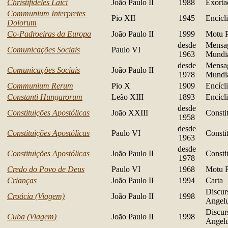
Christifideles Laici
João Paulo II
1988
Exorta
Communium Interpretes
Pio XII
1945
Encícl
Dolorum
Co-Padroeiras da Europa
João Paulo II
1999
Motu P
desde
Mensa
Comunicações Sociais
Paulo VI
1963
Mundi
desde
Mensa
Comunicações Sociais
João Paulo II
1978
Mundi
Communium Rerum
Pio X
1909
Encícl
Constanti Hungarorum
Leão XIII
1893
Encícl
desde
Constituições Apostólicas
João XXIII
Consti
1958
desde
Constituições Apostólicas
Paulo VI
Consti
1963
desde
Constituições Apostólicas
João Paulo II
Consti
1978
Credo do Povo de Deus
Paulo VI
1968
Motu P
Crianças
João Paulo II
1994
Carta
Discur
Croácia (Viagem)
João Paulo II
1998
Angel
Discur
Cuba (Viagem)
João Paulo II
1998
Angel