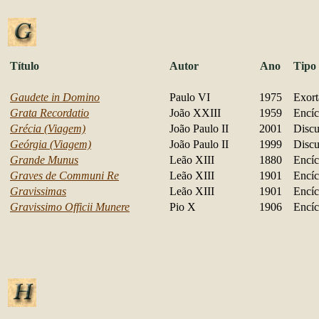
Título
Autor
Ano
Tipo
Gaudete in Domino
Paulo VI
1975
Exort
Grata Recordatio
João XXIII
1959
Encíc
Grécia (Viagem)
João Paulo II
2001
Discu
Geórgia (Viagem)
João Paulo II
1999
Discu
Grande Munus
Leão XIII
1880
Encíc
Graves de Communi Re
Leão XIII
1901
Encíc
Gravissimas
Leão XIII
1901
Encíc
Gravissimo Officii Munere
Pio X
1906
Encíc