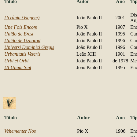
Título
Autor
Ano
Ti
Dis
Ucrânia (Viagem)
João Paulo II
2001
An
Une Fois Encore
Pio X
1907
Enc
União de Brest
João Paulo II
1995
Car
União de Uzhorod
João Paulo II
1996
Car
Universi Dominici Gregis
João Paulo II
1996
Con
Urbanitatis Veteris
Leão XIII
1901
Enc
Urbi et Orbi
João Paulo II
de 1978
Me
Ut Unum Sint
João Paulo II
1995
Enc
Título
Autor
Ano
Ti
Vehementer Nos
Pio X
1906
Enc