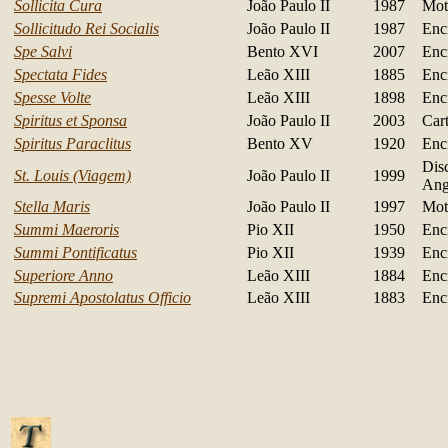
Sollicita Cura
João Paulo II
1987
Mot
Sollicitudo Rei Socialis
João Paulo II
1987
Encí
Spe Salvi
Bento XVI
2007
Encí
Spectata Fides
Leão XIII
1885
Encí
Spesse Volte
Leão XIII
1898
Encí
Spiritus et Sponsa
João Paulo II
2003
Car
Spiritus Paraclitus
Bento XV
1920
Encí
Dis
St. Louis (Viagem)
João Paulo II
1999
Ang
Stella Maris
João Paulo II
1997
Mot
Summi Maeroris
Pio XII
1950
Encí
Summi Pontificatus
Pio XII
1939
Encí
Superiore Anno
Leão XIII
1884
Encí
Supremi Apostolatus Officio
Leão XIII
1883
Encí