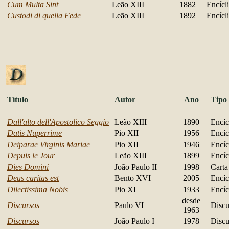
Cum Multa Sint
Leão XIII
1882
Encícl
Custodi di quella Fede
Leão XIII
1892
Encícl
Título
Autor
Ano
Tipo
Dall'alto dell'Apostolico Seggio
Leão XIII
1890
Encíc
Datis Nuperrime
Pio XII
1956
Encíc
Deiparae Virginis Mariae
Pio XII
1946
Encíc
Depuis le Jour
Leão XIII
1899
Encíc
Dies Domini
João Paulo II
1998
Carta
Deus caritas est
Bento XVI
2005
Encíc
Dilectissima Nobis
Pio XI
1933
Encíc
desde
Discursos
Paulo VI
Discu
1963
Discursos
João Paulo I
1978
Discu