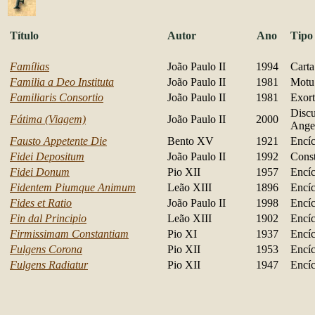
Título
Autor
Ano
Tipo
Famílias
João Paulo II
1994
Cart
Familia a Deo Instituta
João Paulo II
1981
Motu
Familiaris Consortio
João Paulo II
1981
Exort
Discu
Fátima (Viagem)
João Paulo II
2000
Ange
Fausto Appetente Die
Bento XV
1921
Encíc
Fidei Depositum
João Paulo II
1992
Const
Fidei Donum
Pio XII
1957
Enc
í
Fidentem Piumque Animum
Leão XIII
1896
Encíc
Fides et Ratio
João Paulo II
1998
Encíc
Fin dal Principio
Leão XIII
1902
Encíc
Firmissimam Constantiam
Pio XI
1937
Encíc
Fulgens Corona
Pio XII
1953
Encíc
Fulgens Radiatur
Pio XII
1947
Encíc