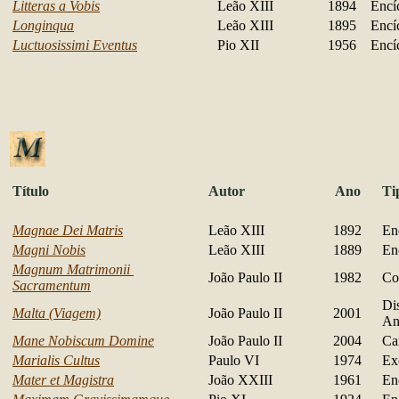
Litteras a Vobis
Leão XIII
1894
Encí
Longinqua
Leão XIII
1895
Encí
Luctuosissimi Eventus
Pio XII
1956
Encí
Título
Autor
Ano
Ti
Magnae Dei Matris
Leão XIII
1892
En
Magni Nobis
Leão XIII
1889
En
Magnum Matrimonii
João Paulo II
1982
Co
Sacramentum
Di
Malta (Viagem)
João Paulo II
2001
An
Mane Nobiscum Domine
João Paulo II
2004
Ca
Marialis Cultus
Paulo VI
1974
Ex
Mater et Magistra
João XXIII
1961
En