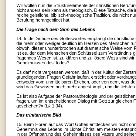
Wir wollen nun die Strukturelemente der christlichen Berufun
nicht anders sein kann als theologisch. Diese Tatsache, die
reiche geistliche, biblisch-theologische Tradition, die nicht 
Berufung herangebildet hat.
Die Frage nach dem Sinn des Lebens
14. In der Schule des Gotteswortes empfängt die christlich
die mehr oder weniger deutlich im Herzen des Menschen ruh
obwohl dieser ununterbrochen auf dramatische Weise vom P
ist es, der dem Menschen den Schlüssel zum Verständnis gi
fragendes Wesen ist, zu klären und zu lösen: Wozu sind wir 
Geheimnisses des Todes?
Es darf nicht vergessen werden, daß in der Kultur der Zerstre
grundlegenden Fragen Gefahr laufen, erstickt oder verdrängt
entweder vom unmittelbaren Erleben, oder von dem, was de
wird das Gewissen noch mehr abgestumpft, und die tiefsten 
Es ist also Aufgabe der Pastoraltheologie und der geistlich
fragen, um im entscheidenden Dialog mit Gott zur gleichen F
geschehen?« (
Lk
1,34).
Das trinitarische Bild
15. Beim Hören auf das Wort Gottes entdecken wir nicht ohn
Geheimnis des Lebens im Lichte Christi am meisten entspric
in der Offenbarung des Geheimnisses des Vaters und seiner