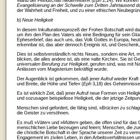
Wand der Feindschaft niederreißen« (
Eph
2,14). Wir können
Evangelisierung an der Schwelle zum Dritten Jahrtausend dar
der Wahrheit und Freiheit, und zu einer ethischen Neubegrü
b)
Neue Heiligkeit
In diesem Inkulturationsprozeß der Frohen Botschaft wird 
um ihm den Plan des Vaters als eine Bedingung für sein Glü
Epheserbrief, das auch uns, das Volk Gottes in Europa, heut
erkennbar ist, das aber dennoch Ereignis ist, und Geschenk,
Dies ist selbstverständlich nichts Neues, sondern eine Art, m
blicken, die alles andere ist, als eine »alte Kirche«. Sie is
universalen Berufung zur Heiligkeit
, gerufen sind, was mit 
Anlässen vom Magisterium bekräftigt wurde.
Der Augenblick ist gekommen, daß jener Aufruf wieder Kraft g
und Breite, die Höhe und Tiefe« (
Eph
3,18) des Geheimnisse
Es ist wirklich Zeit, daß jener Aufruf neue Formen von Heilig
und sozusagen beispiellose Heiligkeit, die der jetzige Zeitpunk
Menschen sind gefordert, die fähig sind, »
Brücken zu schla
die Geister zu versöhnen.
Es muß »
Väter
« und »
Mütter
« geben, die offen sind für da
menschlichen Liebe bezeugen und feiern; Menschen, die
zu
die christliche Botschaft in der Sprache unserer Zeit zu vermi
Engagement im zivilen Leben, in den Arbeitsverhältnissen u