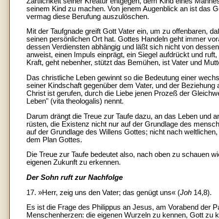
Zärtlichkeit seiner Kreatur entgegen, dem Kind eines Mannes
seinem Kind zu machen. Von jenem Augenblick an ist das Ge
vermag diese Berufung auszulöschen.
Mit der Taufgnade greift Gott Vater ein, um zu offenbaren, d
seinen persönlichen Ort hat. Gottes Handeln geht immer voraus
dessen Verdiensten abhängig und läßt sich nicht von dessen 
anweist, einen Impuls einprägt, ein Siegel aufdrückt und ruft
Kraft, geht nebenher, stützt das Bemühen, ist Vater und Mutte
Das christliche Leben gewinnt so die Bedeutung einer wechs
seiner Kindschaft gegenüber dem Vater, und der Beziehung a
Christ ist gerufen, durch die Liebe jenen Prozeß der Gleich
Leben" (vita theologalis) nennt.
Darum drängt die Treue zur Taufe dazu, an das Leben und an
rüsten, die Existenz nicht nur auf der Grundlage des mensc
auf der Grundlage des Willens Gottes; nicht nach weltlich
dem Plan Gottes.
Die Treue zur Taufe bedeutet also, nach oben zu schauen wi
eigenen Zukunft zu erkennen.
Der Sohn ruft zur Nachfolge
17. »Herr, zeig uns den Vater; das genügt uns« (
Joh
14,8).
Es ist die Frage des Philippus an Jesus, am Vorabend der P
Menschenherzen: die eigenen Wurzeln zu kennen, Gott zu ken