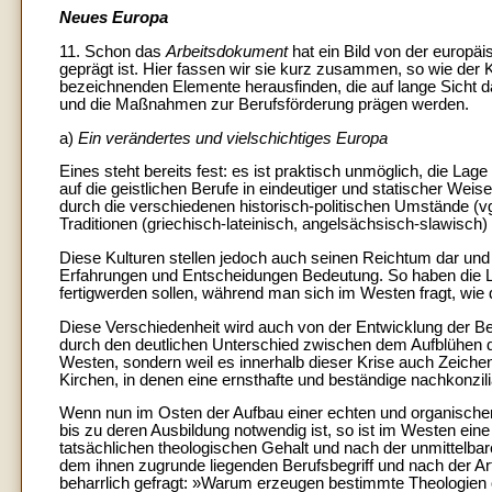
Neues Europa
11. Schon das
Arbeitsdokument
hat ein Bild von der europä
geprägt ist. Hier fassen wir sie kurz zusammen, so wie der 
bezeichnenden Elemente herausfinden, die auf lange Sicht 
und die Maßnahmen zur Berufsförderung prägen werden.
a)
Ein verändertes und vielschichtiges Europa
Eines steht bereits fest: es ist praktisch unmöglich, die L
auf die geistlichen Berufe in eindeutiger und statischer We
durch die verschiedenen historisch-politischen Umstände (vgl
Traditionen (griechisch-lateinisch, angelsächsisch-slawisch)
Diese Kulturen stellen jedoch auch seinen Reichtum dar u
Erfahrungen und Entscheidungen Bedeutung. So haben die Lä
fertigwerden sollen, während man sich im Westen fragt, wie d
Diese Verschiedenheit wird auch von der Entwicklung der B
durch den deutlichen Unterschied zwischen dem Aufblühen de
Westen, sondern weil es innerhalb dieser Krise auch Zeichen
Kirchen, in denen eine ernsthafte und beständige nachkonzilia
Wenn nun im Osten der Aufbau einer echten und organischen
bis zu deren Ausbildung notwendig ist, so ist im Westen e
tatsächlichen theologischen Gehalt und nach der unmittelbar
dem ihnen zugrunde liegenden Berufsbegriff und nach der Ar
beharrlich gefragt: »Warum erzeugen bestimmte Theologien 