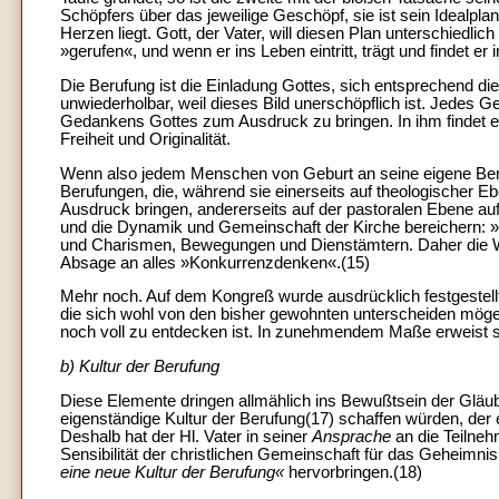
Schöpfers über das jeweilige Geschöpf, sie ist sein Idealpla
Herzen liegt. Gott, der Vater, will diesen Plan unterschiedli
»gerufen«, und wenn er ins Leben eintritt, trägt und findet er 
Die Berufung ist die Einladung Gottes, sich entsprechend dies
unwiederholbar, weil dieses Bild unerschöpflich ist. Jedes 
Gedankens Gottes zum Ausdruck zu bringen. In ihm findet es
Freiheit und Originalität.
Wenn also jedem Menschen von Geburt an seine eigene Beruf
Berufungen, die, während sie einerseits auf theologischer 
Ausdruck bringen, andererseits auf der pastoralen Ebene au
und die Dynamik und Gemeinschaft der Kirche bereichern: »Di
und Charismen, Bewegungen und Dienstämtern. Daher die Wic
Absage an alles »Konkurrenzdenken«.(15)
Mehr noch. Auf dem Kongreß wurde ausdrücklich festgestell
die sich wohl von den bisher gewohnten unterscheiden mögen.
noch voll zu entdecken ist. In zunehmendem Maße erweist si
b) Kultur der Berufung
Diese Elemente dringen allmählich ins Bewußtsein der Gläub
eigenständige Kultur der Berufung(17) schaffen würden, der
Deshalb hat der Hl. Vater in seiner
Ansprache
an die Teilne
Sensibilität der christlichen Gemeinschaft für das Geheimni
eine neue Kultur der Berufung«
hervorbringen.(18)