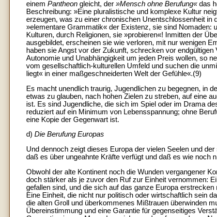
einem
Pantheon
gleicht, der
»Mensch ohne Berufung«
das h
Beschreibung: »Eine pluralistische und komplexe Kultur neig
erzeugen, was zu einer chronischen Unentschlossenheit in de
»elementare Grammatik« der Existenz, sie sind Nomaden: un
Kulturen, durch Religionen, sie »probieren«! Inmitten der Üb
ausgebildet, erscheinen sie wie verloren, mit nur wenigen 
haben sie Angst vor der Zukunft, schrecken vor endgültigen V
Autonomie und Unabhängigkeit um jeden Preis wollen, so neig
vom gesellschaftlich-kulturellen Umfeld und suchen die unmi
liegt« in einer maßgeschneiderten Welt der Gefühle«.(9)
Es macht unendlich traurig, Jugendlichen zu begegnen, in den
etwas zu glauben, nach hohen Zielen zu streben, auf eine a
ist. Es sind Jugendliche, die sich im Spiel oder im Drama d
reduziert auf ein Minimum von Lebensspannung; ohne Berufun
eine Kopie der Gegenwart ist.
d)
Die Berufung Europas
Und dennoch zeigt dieses Europa der vielen Seelen und der 
daß es über ungeahnte Kräfte verfügt und daß es wie noch nie 
Obwohl der alte Kontinent noch die Wunden vergangener Konf
doch stärker als je zuvor den Ruf zur Einheit vernommen: Ei
gefallen sind, und die sich auf das ganze Europa erstrecken
Eine Einheit, die nicht nur politisch oder wirtschaftlich sein
die alten Groll und überkommenes Mißtrauen überwinden muß u
Übereinstimmung und eine Garantie für gegenseitiges Verstän