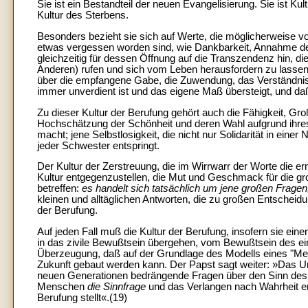
Sie ist ein Bestandteil der neuen Evangelisierung. Sie ist K
Kultur des Sterbens.
Besonders bezieht sie sich auf Werte, die möglicherweise vo
etwas vergessen worden sind, wie Dankbarkeit, Annahme d
gleichzeitig für dessen Öffnung auf die Transzendenz hin, d
Anderen) rufen und sich vom Leben herausfordern zu lassen, 
über die empfangene Gabe, die Zuwendung, das Verständnis
immer unverdient ist und das eigene Maß übersteigt, und da
Zu dieser Kultur der Berufung gehört auch die Fähigkeit, Gr
Hochschätzung der Schönheit und deren Wahl aufgrund ihre
macht; jene Selbstlosigkeit, die nicht nur Solidarität in ei
jeder Schwester entspringt.
Der Kultur der Zerstreuung, die im Wirrwarr der Worte die ern
Kultur entgegenzustellen, die Mut und Geschmack für die gro
betreffen:
es handelt sich tatsächlich um jene großen Fragen
kleinen und alltäglichen Antworten, die zu großen Entscheidu
der Berufung.
Auf jeden Fall muß die Kultur der Berufung, insofern sie e
in das zivile Bewußtsein übergehen, vom Bewußtsein des ei
Überzeugung, daß auf der Grundlage des Modells eines "Men
Zukunft gebaut werden kann. Der Papst sagt weiter: »Das Un
neuen Generationen bedrängende Fragen über den Sinn des 
Menschen
die Sinnfrage
und das Verlangen nach Wahrheit ers
Berufung stellt«.(19)