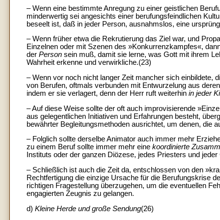
– Wenn eine bestimmte Anregung zu einer geistlichen Berufun
minderwertig sei angesichts einer berufungsfeindlichen Kultur
beseelt ist, daß in jeder Person, ausnahmslos, eine ursprüng
– Wenn früher etwa die Rekrutierung das Ziel war, und Propa
Einzelnen oder mit Szenen des »Konkurrenzkampfes«, dann m
der
Person
sein muß, damit sie lerne, was Gott mit ihrem Leb
Wahrheit erkenne und verwirkliche.(23)
– Wenn vor noch nicht langer Zeit mancher sich einbildete, 
von Berufen, oftmals verbunden mit Entwurzelung aus deren U
indem er sie verlagert, denn der Herr ruft weiterhin
in jeder 
– Auf diese Weise sollte der oft auch improvisierende »Einz
aus gelegentlichen Initiativen und Erfahrungen besteht, über
bewährter Begleitungsmethoden ausrichtet, um denen, die au
– Folglich sollte derselbe Animator auch immer mehr Erzie
zu einem Beruf sollte immer mehr eine
koordinierte Zusamm
Instituts oder der ganzen Diözese, jedes Priesters und jede
– Schließlich ist auch die Zeit da, entschlossen von den »
Rechtfertigung die einzige Ursache für die Berufungskrise d
richtigen Fragestellung überzugehen, um die eventuellen F
engagierten Zeugnis zu gelangen.
d)
Kleine Herde und große Sendung
(26)