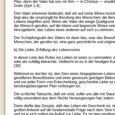
Plan, denn der Vater hat uns »in Ihm — in Christus — erwählt
Gott« (
Eph
1.4).
Den Vater erkennen bedeutet, daß wir auf seine Weise existi
liegt also die ursprüngliche Berufung des Menschen: die Ber
Lebens begriffen wird. Wenn der Vater der ewige Quellgrund is
der Mensch gerufen, auf die kleine und begrenzte Weise sei
hinzugeben«, das Leben eines anderen auf sich zu nehmen.
Der Schöpfungsakt des Vaters ist dann das, was das Bewußt
Menschen, der gerufen ist, eine ganz persönliche und origine
b)
Die Liebe, Erfüllung des Lebenssinns
In dieser Linie des Rufes ins Leben ist eines zu vermeiden:
oder als zufällig betrachte. Vielleicht ist es in der heutigen
(30)
Während es leichter ist, den Sinn eines hingegebenen Leben
gereifteren Bewußtseins und einer gewissen geistigen Bildu
und vor jeder Form von Entscheidung, geschenkte Liebe ist un
berufungsbezogener Plan verborgen ist.
Die schlichte Tatsache, daß wir sind, sollte uns alle mit S
völlig unverdient aus dem Nichts herausgezogen hat, indem 
Dann dürfte das Gespür, daß das Leben ein Geschenk ist, n
großen Antwort auf die fundamentale Frage nach dem Sinn h
und ist in sich selbst ein Aufruf zur Liebe. Es ist eine empf