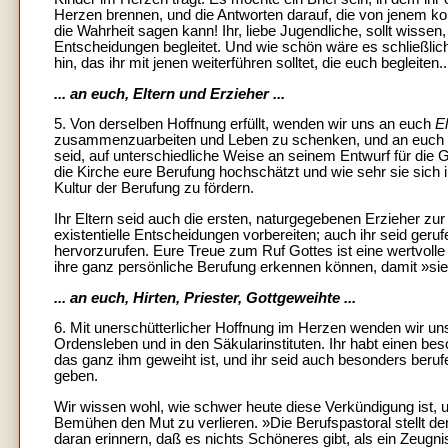
Herzen brennen, und die Antworten darauf, die von jenem ko
die Wahrheit sagen kann! Ihr, liebe Jugendliche, sollt wissen
Entscheidungen begleitet. Und wie schön wäre es schließlic
hin, das ihr mit jenen weiterführen solltet, die euch begleiten..
... an euch, Eltern und Erzieher ...
5. Von derselben Hoffnung erfüllt, wenden wir uns an euch
El
zusammenzuarbeiten und Leben zu schenken, und an euch
seid, auf unterschiedliche Weise an seinem Entwurf für die
die Kirche eure Berufung hochschätzt und wie sehr sie sich 
Kultur der Berufung zu fördern.
Ihr Eltern seid auch die ersten, naturgegebenen Erzieher zur 
existentielle Entscheidungen vorbereiten; auch ihr seid geruf
hervorzurufen. Eure Treue zum Ruf Gottes ist eine wertvolle 
ihre ganz persönliche Berufung erkennen können, damit »sie
... an euch, Hirten, Priester, Gottgeweihte ...
6. Mit unerschütterlicher Hoffnung im Herzen wenden wir un
Ordensleben und in den Säkularinstituten. Ihr habt einen b
das ganz ihm geweiht ist, und ihr seid auch besonders beru
geben.
Wir wissen wohl, wie schwer heute diese Verkündigung ist, 
Bemühen den Mut zu verlieren. »Die Berufspastoral stellt d
daran erinnern, daß es nichts Schöneres gibt, als ein Zeugn