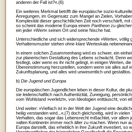
anderen der Fall ist?«.(6)
Ein weiteres Merkmal betrifft die europäische sozio-kulturell
Anregungen, im Gegensatz zum Mangel an Zielen, Vorhaben u
Komplexität dieser geschichtlichen Zeit noch verschärft, mi
so scheint das moderne Europa einem
Pantheon
zu gleichen
ein jeder »Wert« seinen Ort und seine Nische hat.
Unterschiedliche und sich widersprechende »Werte«, völlig
Verhaltensmuster stehen ohne klare Werteskala nebeneinan
In einem solchen Zusammenhang wird es schwer, ein einheitl
zur planerischen Gestaltung des Lebens schwächt. Denn wen
festlegt, oder wenn es ihr nicht gelingt, in einigen Werten, d
Übereinstimmung herzustellen, sondern wenn sie alles auf ein 
Zukunftsplanung, und alles wird unwesentlich und gestaltlos.
b)
Die Jugend und Europa
Die europäischen Jugendlichen leben in dieser Kultur, die plur
sie leidenschaftlich nach Authentizität, Zuneigung, persönlic
vom Wohlstand »verletzt«, von Ideologien enttäuscht, von eth
Und weiter: »Vielfach ist in der Welt der Jugend eine deutli
heilig verstanden wird...«,(7) doch gleichzeitig, wird in viele
Verhalten, das sogar das Lebensrecht mißachtet, vor allem je
»alten Kontinent« immer noch älter zu machen. Wenn nun auf 
Europa darstellt, das erheblich in ihre Zukunft investiert, 