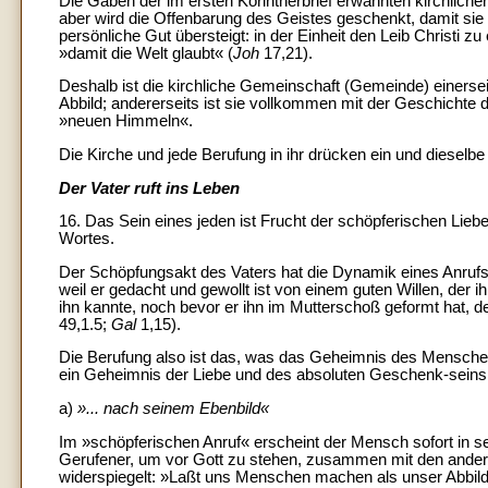
Die Gaben der im ersten Korintherbrief erwähnten kirchlich
aber wird die Offenbarung des Geistes geschenkt, damit sie
persönliche Gut übersteigt: in der Einheit den Leib Christi 
»damit die Welt glaubt« (
Joh
17,21).
Deshalb ist die kirchliche Gemeinschaft (Gemeinde) einers
Abbild; andererseits ist sie vollkommen mit der Geschicht
»neuen Himmeln«.
Die Kirche und jede Berufung in ihr drücken ein und dieselb
Der Vater ruft ins Leben
16. Das Sein eines jeden ist Frucht der schöpferischen Lie
Wortes.
Der Schöpfungsakt des Vaters hat die Dynamik eines Anrufs, e
weil er gedacht und gewollt ist von einem guten Willen, der i
ihn kannte, noch bevor er ihn im Mutterschoß geformt hat, der
49,1.5;
Gal
1,15).
Die Berufung also ist das, was das Geheimnis des Menschen 
ein Geheimnis der Liebe und des absoluten Geschenk-seins
a)
»... nach seinem Ebenbild«
Im »schöpferischen Anruf« erscheint der Mensch sofort in s
Gerufener, um vor Gott zu stehen, zusammen mit den anderen
widerspiegelt: »Laßt uns Menschen machen als unser Abbild