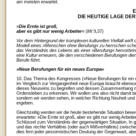
am meisten erwartet.
E
DIE HEUTIGE LAGE DER
»
Die Ernte ist groß,
aber es gibt nur wenig Arbeiter
« (
Mt
9,37)
Vor dem Hintergrund der komplexen kulturellen Vielfalt wirft 
Modell eines »Menschen ohne Berufung« zu herrschen schein
das Verständnis des Lebens als einer »Berufung« hervorbring
eine Kultur erneuern, die den verschiedenen Berufungen dienli
Berufe führt.
»Neue Berufungen für ein neues Europa«
10. Das Thema des Kongresses (»Neue Berufungen für ein n
im Vergleich zur Vergangenheit neue Europa braucht eben
dieses Neuseins zu begreifen und dessen Zusammenhang mit
Ordensleben zu erkennen. Wir wollen uns also nicht damit 
sondern wir werden sehen, in welcher Richtung Neuheit und 
ergeben.
Gleichzeitig werden wir die heute bestehende Situation bew
erwartete: »Die Ernte ist groß, aber es gibt nur wenig Arbeite
Schlüssel zum Verständnis der gegenwärtigen Situation. In 
und das rechte Verhältnis (oder auch Mißverhältnis) zwische
dies fern jeder pessimistischen Deutung der Gegenwart, abe