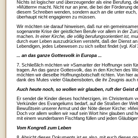
Nichts ist logischer und überzeugender als eine Berufung, 
»Müttern« macht. Nicht nur an jene, die bei der Förderung de
diesem Schreiben wenden, sondern auch an die unter euch, die
überhaupt nicht engagieren zu müssen.
Wir möchten sie darauf hinweisen, daß nur ein gemeinsame
sogenannte Krise der geistlichen Berufe vor allem in der Zur
machen.
In einer Kirche, die völlig berufungsorientiert ist, 
durch euer Leben auszudrücken versteht, daß der Dienst an G
Lebendigen, jedes Lebewesen zu sich selbst findet (vgl.
Kol
... an das ganze Gottesvolk in Europa ...
7. Schließlich möchten wir »Samariter der Hoffnung« sein f
tragen. An das ganze Gottesvolk, das in den Kirchen des We
möchten wir dieselbe Hoffnungsbotschaft richten. Von hier 
dank des Mutes vieler Glaubensboten, die ihr Zeugnis auch
Auch heute noch, so wollen wir glauben, ruft der Geist d
Er sendet die Kinder dieses hochherzigen, im Christentum v
Verkünder des Evangeliums bedarf, auf die Straßen der Welt. 
Bewußtsein unserer Armut und der Nöte dieser Kirche: »Meis
Doch vor allem wollen wir »auf sein Wort hin« glauben und ho
mit einem wunderbaren Fischfang füllen und jeden Gläubige
Vom Kongreß zum Leben
8. Absicht dieses Dokuments ist es also, mit euch dieses gn