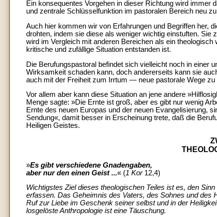
Ein konsequentes Vorgehen in dieser Richtung wird immer da
und zentrale Schlüsselfunktion im pastoralen Bereich neu z
Auch hier kommen wir von Erfahrungen und Begriffen her, die
drohten, indem sie diese als weniger wichtig einstuften. Si
wird im Vergleich mit anderen Bereichen als ein theologisch 
kritische und zufällige Situation entstanden ist.
Die Berufungspastoral befindet sich vielleicht noch in einer u
Wirksamkeit schaden kann, doch andererseits kann sie auch
auch mit der Freiheit zum Irrtum — neue pastorale Wege zu 
Vor allem aber kann diese Situation an jene andere »Hilflosi
Menge sagte: »Die Ernte ist groß, aber es gibt nur wenig Arbe
Ernte des neuen Europas und der neuen Evangelisierung, sin
Sendung«, damit besser in Erscheinung trete, daß die Berufu
Heiligen Geistes.
Z
THEOLO
»
Es gibt verschiedene Gnadengaben,
aber nur den einen Geist ...
« (
1 Kor
12,4)
Wichtigstes Ziel dieses theologischen Teiles ist es, den Si
erfassen. Das Geheimnis des Vaters, des Sohnes und des He
Ruf zur Liebe im Geschenk seiner selbst und in der Heiligkei
losgelöste Anthropologie ist eine Täuschung.