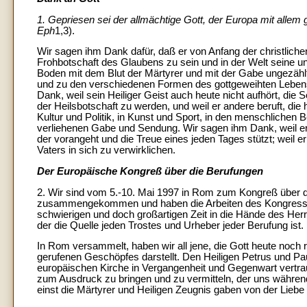
1. Gepriesen sei der allmächtige Gott, der Europa mit allem 
Eph
1,3).
Wir sagen ihm Dank dafür, daß er von Anfang der christlichen
Frohbotschaft des Glaubens zu sein und in der Welt seine u
Boden mit dem Blut der Märtyrer und mit der Gabe ungezäh
und zu den verschiedenen Formen des gottgeweihten Lebens
Dank, weil sein Heiliger Geist auch heute nicht aufhört, die 
der Heilsbotschaft zu werden, und weil er andere beruft, die
Kultur und Politik, in Kunst und Sport, in den menschlichen
verliehenen Gabe und Sendung. Wir sagen ihm Dank, weil er di
der vorangeht und die Treue eines jeden Tages stützt; weil er
Vaters in sich zu verwirklichen.
Der Europäische Kongreß über die Berufungen
2. Wir sind vom 5.-10. Mai 1997 in Rom zum Kongreß über 
zusammengekommen und haben die Arbeiten des Kongresses s
schwierigen und doch großartigen Zeit in die Hände des Her
der die Quelle jeden Trostes und Urheber jeder Berufung ist.
In Rom versammelt, haben wir all jene, die Gott heute noch 
gerufenen Geschöpfes darstellt. Den Heiligen Petrus und Pau
europäischen Kirche in Vergangenheit und Gegenwart vertr
zum Ausdruck zu bringen und zu vermitteln, der uns währ
einst die Märtyrer und Heiligen Zeugnis gaben von der Liebe