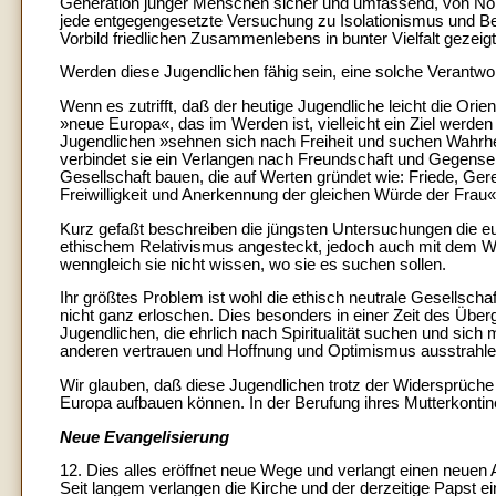
Generation junger Menschen sicher und umfassend, von Nord
jede entgegengesetzte Versuchung zu Isolationismus und Bes
Vorbild friedlichen Zusammenlebens in bunter Vielfalt gezeigt
Werden diese Jugendlichen fähig sein, eine solche Verant
Wenn es zutrifft, daß der heutige Jugendliche leicht die Orie
»neue Europa«, das im Werden ist, vielleicht ein Ziel werde
Jugendlichen »sehnen sich nach Freiheit und suchen Wahrheit,
verbindet sie ein Verlangen nach Freundschaft und Gegense
Gesellschaft bauen, die auf Werten gründet wie: Friede, Ger
Freiwilligkeit und Anerkennung der gleichen Würde der Frau«
Kurz gefaßt beschreiben die jüngsten Untersuchungen die eur
ethischem Relativismus angesteckt, jedoch auch mit dem Wil
wenngleich sie nicht wissen, wo sie es suchen sollen.
Ihr größtes Problem ist wohl die ethisch neutrale Gesellschaf
nicht ganz erloschen. Dies besonders in einer Zeit des Überg
Jugendlichen, die ehrlich nach Spiritualität suchen und sich m
anderen vertrauen und Hoffnung und Optimismus ausstrahle
Wir glauben, daß diese Jugendlichen trotz der Widersprüche
Europa aufbauen können. In der Berufung ihres Mutterkontine
Neue Evangelisierung
12. Dies alles eröffnet neue Wege und verlangt einen neuen
Seit langem verlangen die Kirche und der derzeitige Papst e