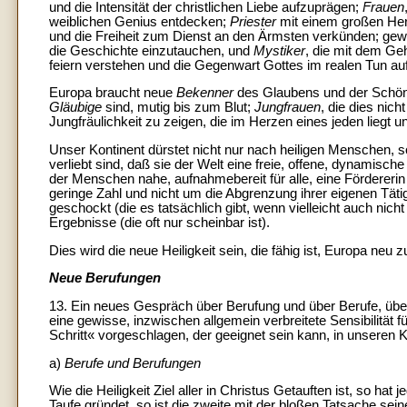
und die Intensität der christlichen Liebe aufzuprägen;
Frauen
weiblichen Genius entdecken;
Priester
mit einem großen Her
und die Freiheit zum Dienst an den Ärmsten verkünden; ge
die Geschichte einzutauchen, und
Mystiker
, die mit dem Geh
feiern verstehen und die Gegenwart Gottes im realen Tun au
Europa braucht neue
Bekenner
des Glaubens und der Schön
Gläubige
sind, mutig bis zum Blut;
Jungfrauen
, die dies nich
Jungfräulichkeit zu zeigen, die im Herzen eines jeden liegt u
Unser Kontinent dürstet nicht nur nach heiligen Menschen, 
verliebt sind, daß sie der Welt eine freie, offene, dynamisch
der Menschen nahe, aufnahmebereit für alle, eine Fördereri
geringe Zahl und nicht um die Abgrenzung ihrer eigenen Tät
geschockt (die es tatsächlich gibt, wenn vielleicht auch nich
Ergebnisse (die oft nur scheinbar ist).
Dies wird die neue Heiligkeit sein, die fähig ist, Europa ne
Neue Berufungen
13. Ein neues Gespräch über Berufung und über Berufe, über
eine gewisse, inzwischen allgemein verbreitete Sensibilität fü
Schritt« vorgeschlagen, der geeignet sein kann, in unseren K
a)
Berufe und Berufungen
Wie die Heiligkeit Ziel aller in Christus Getauften ist, so ha
Taufe gründet, so ist die zweite mit der bloßen Tatsache s