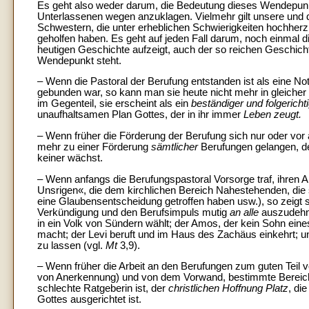
Es geht also weder darum, die Bedeutung dieses Wendepunk
Unterlassenen wegen anzuklagen. Vielmehr gilt unsere und 
Schwestern, die unter erheblichen Schwierigkeiten hochherz
geholfen haben. Es geht auf jeden Fall darum, noch einmal di
heutigen Geschichte aufzeigt, auch der so reichen Geschich
Wendepunkt steht.
– Wenn die Pastoral der Berufung entstanden ist als eine No
gebunden war, so kann man sie heute nicht mehr in gleicher
im Gegenteil, sie erscheint als ein
beständiger und folgericht
unaufhaltsamen Plan Gottes, der in ihr immer
Leben zeugt.
– Wenn früher die Förderung der Berufung sich nur oder vo
mehr zu einer Förderung
sämtlicher
Berufungen gelangen, d
keiner wächst.
– Wenn anfangs die Berufungspastoral Vorsorge traf, ihren 
Unsrigen«, die dem kirchlichen Bereich Nahestehenden, die so
eine Glaubensentscheidung getroffen haben usw.), so zeigt s
Verkündigung und den Berufsimpuls mutig
an alle
auszudehne
in ein Volk von Sündern wählt; der Amos, der kein Sohn ei
macht; der Levi beruft und im Haus des Zachäus einkehrt; un
zu lassen (vgl.
Mt
3,9).
– Wenn früher die Arbeit an den Berufungen zum guten Teil v
von Anerkennung) und von dem Vorwand, bestimmte Bereiche
schlechte Ratgeberin ist, der
christlichen Hoffnung Platz
, di
Gottes ausgerichtet ist.