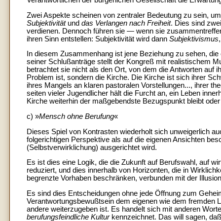
Verantwortlichen der bürgerlichen Gesellschaft die Erwart
Zwei Aspekte scheinen von zentraler Bedeutung zu sein, um
Subjektivität
und
das Verlangen nach Freiheit
. Dies sind zwe
verdienen. Dennoch führen sie — wenn sie zusammentreffen 
ihren Sinn entstellen: Subjektivität wird dann
Subjektivismus
In diesem Zusammenhang ist jene Beziehung zu sehen, die d
seiner Schlußanträge stellt der Kongreß mit realistischem Mu
betrachtet sie nicht als den Ort, von dem die Antworten auf 
Problem ist, sondern die Kirche. Die Kirche ist sich ihrer
ihres Mangels an klaren pastoralen Vorstellungen..., ihrer
seiten vieler Jugendlicher hält die Furcht an, ein Leben inner
Kirche weiterhin der maßgebendste Bezugspunkt bleibt oder 
c) »
Mensch ohne Berufung
«
Dieses Spiel von Kontrasten wiederholt sich unweigerlich au
folgerichtigen Perspektive als auf die eigenen Ansichten bes
(Selbstverwirklichung) ausgerichtet wird.
Es ist dies eine Logik, die die Zukunft auf Berufswahl, auf 
reduziert, und dies innerhalb von Horizonten, die in Wirklic
begrenzte Vorhaben beschränken, verbunden mit der Illusion, 
Es sind dies Entscheidungen ohne jede Öffnung zum Gehei
Verantwortungsbewußtsein dem eigenen wie dem fremden L
andere weiterzugeben ist. Es handelt sich mit anderen Wo
berufungsfeindliche Kultur
kennzeichnet. Das will sagen, daß 