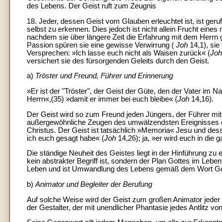
des Lebens. Der Geist ruft zum Zeugnis
18. Jeder, dessen Geist vom Glauben erleuchtet ist, ist ge
selbst zu erkennen. Dies jedoch ist nicht allein Frucht ei
nachdem sie über längere Zeit die Erfahrung mit dem Herrn
Passion spüren sie eine gewisse Verwirrung (
Joh
14,1), si
Versprechen: »Ich lasse euch nicht als Waisen zurück« (
Jo
versichert sie des fürsorgenden Geleits durch den Geist.
a)
Tröster und Freund, Führer und Erinnerung
»Er ist der "Tröster", der Geist der Güte, den der Vater i
Herrn«,(35) »damit er immer bei euch bleibe« (
Joh
14,16).
Der Geist wird so zum Freund jeden Jüngers, der Führer mi
außergewöhnliche Zeugen des umwälzendsten Ereignisses 
Christus. Der Geist ist tatsächlich »Memoria« Jesu und dess
ich euch gesagt habe« (
Joh
14,26); ja, »er wird euch in die 
Die ständige Neuheit des Geistes liegt in der Hinführung zu 
kein abstrakter Begriff ist, sondern der Plan Gottes im Leb
Leben und ist Umwandlung des Lebens gemäß dem Wort Go
b)
Animator und Begleiter der Berufung
Auf solche Weise wird der Geist zum großen Animator jeder B
der Gestalter, der mit unendlicher Phantasie jedes Antlitz vo