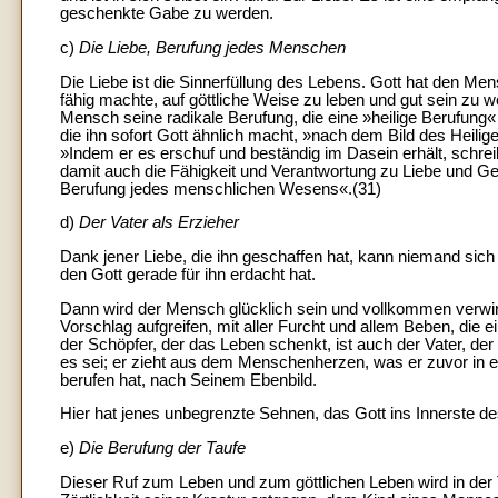
geschenkte Gabe zu werden.
c)
Die Liebe, Berufung jedes Menschen
Die Liebe ist die Sinnerfüllung des Lebens. Gott hat den M
fähig machte, auf göttliche Weise zu leben und gut sein zu 
Mensch seine radikale Berufung, die eine »heilige Berufung«
die ihn sofort Gott ähnlich macht, »nach dem Bild des Heilige
»Indem er es erschuf und beständig im Dasein erhält, schr
damit auch die Fähigkeit und Verantwortung zu Liebe und Ge
Berufung jedes menschlichen Wesens«.(31)
d)
Der Vater als Erzieher
Dank jener Liebe, die ihn geschaffen hat, kann niemand sich 
den Gott gerade für ihn erdacht hat.
Dann wird der Mensch glücklich sein und vollkommen verwirk
Vorschlag aufgreifen, mit aller Furcht und allem Beben, die
der Schöpfer, der das Leben schenkt, ist auch der Vater, der
es sei; er zieht aus dem Menschenherzen, was er zuvor in e
berufen hat, nach Seinem Ebenbild.
Hier hat jenes unbegrenzte Sehnen, das Gott ins Innerste des
e)
Die Berufung der Taufe
Dieser Ruf zum Leben und zum göttlichen Leben wird in der Ta