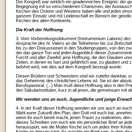
Der Kongreß war wirklich ein gnadenreiches Ereignis: der ge
Begegnung mit so verschiedenen Charismen, der Austausch
Kirchen des Ostens und Westens haben alle und jeden einzel
ganzem Einsatz und mit Leidenschaft im Bereich der geistlich
Kirchen des alten Kontinents.
Die Kraft der Hoffnung
3. Vom
Vorbereitungsdokument
(Instrumentum Laboris)
des
Ansprache des hl. Vaters
an die Teilnehmer bis zur
Botschaf
bis zu den Diskussionen in den Studiengruppen, von den zw
der das ganze Tun und jeden Augenblick dieser Zusammenku
Furcht und aller Zweifel; jene Hoffnung, die den Glauben un
Zeiten, in denen es hart und gefährlich war, zu glauben und 
belohnt wird, wie dies auf dem Kongreß bezeugt wurde.
Diesen Brüdern und Schwestern sind wir zutiefst dankbar, so
das Geheimnis des christlichen Lebens ist. Sie ist der abso
Berufspastoral. (...) Man muß diese Hoffnung also in den Prie
den Säkularinstituten, kurz in all jenen, die gemeinsam mi
Wir wenden uns an euch, Jugendliche und junge Erwachs
4. In der Kraft dieser Hoffnung wenden wir uns auch an euc
Wahl eurer Zukunft den Plan, den Gott mit euch hat, annehmt:
wenn ihr euch bereit macht, jenen Traum zu realisieren, de
dieses Schreiben von euch wie ein persönlicher Brief an je
herausspürt, wie die Mutter Kirche sich um jedes ihrer Kinder
Kinder im Herzen trägt. Es möchte ein Brief sein, in dem ihr