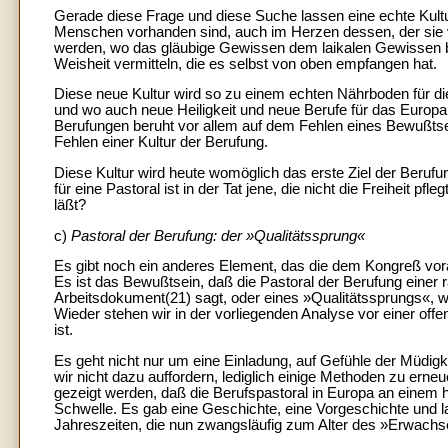
Gerade diese Frage und diese Suche lassen eine echte Kult
Menschen vorhanden sind, auch im Herzen dessen, der sie 
werden, wo das gläubige Gewissen dem laikalen Gewissen be
Weisheit vermitteln, die es selbst von oben empfangen hat.
Diese neue Kultur wird so zu einem echten Nährboden für d
und wo auch neue Heiligkeit und neue Berufe für das Europ
Berufungen beruht vor allem auf dem Fehlen eines Bewußts
Fehlen einer Kultur der Berufung.
Diese Kultur wird heute womöglich das erste Ziel der Berufu
für eine Pastoral ist in der Tat jene, die nicht die Freiheit p
läßt?
c)
Pastoral der Berufung: der »Qualitätssprung«
Es gibt noch ein anderes Element, das die dem Kongreß vo
Es ist das Bewußtsein, daß die Pastoral der Berufung einer
Arbeitsdokument(21) sagt, oder eines »Qualitätssprungs«, w
Wieder stehen wir in der vorliegenden Analyse vor einer of
ist.
Es geht nicht nur um eine Einladung, auf Gefühle der Müdigk
wir nicht dazu auffordern, lediglich einige Methoden zu erneu
gezeigt werden, daß die Berufspastoral in Europa an einem 
Schwelle. Es gab eine Geschichte, eine Vorgeschichte und l
Jahreszeiten, die nun zwangsläufig zum Alter des »Erwachs