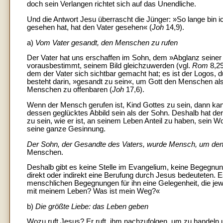
doch sein Verlangen richtet sich auf das Unendliche.
Und die Antwort Jesu überrascht die Jünger: »So lange bin i
gesehen hat, hat den Vater gesehen« (
Joh
14,9).
a)
Vom Vater gesandt, den Menschen zu rufen
Der Vater hat uns erschaffen im Sohn, dem »Abglanz seiner 
vorausbestimmt, seinem Bild gleichzuwerden (vgl.
Rom
8,2
dem der Vater sich sichtbar gemacht hat; es ist der Logos, 
besteht darin, »gesandt zu sein«, um Gott den Menschen als
Menschen zu offenbaren (
Joh
17,6).
Wenn der Mensch gerufen ist, Kind Gottes zu sein, dann k
dessen geglücktes Abbild sein als der Sohn. Deshalb hat der
zu sein, wie er ist, an seinem Leben Anteil zu haben, sein Wo
seine ganze Gesinnung.
Der Sohn, der Gesandte des Vaters, wurde Mensch, um de
Menschen.
Deshalb gibt es keine Stelle im Evangelium, keine Begegnun
direkt oder indirekt eine Berufung durch Jesus bedeuteten. 
menschlichen Begegnungen für ihn eine Gelegenheit, die jew
mit meinem Leben? Was ist mein Weg?«
b)
Die größte Liebe: das Leben geben
Wozu ruft Jesus? Er ruft, ihm nachzufolgen, um zu handeln 