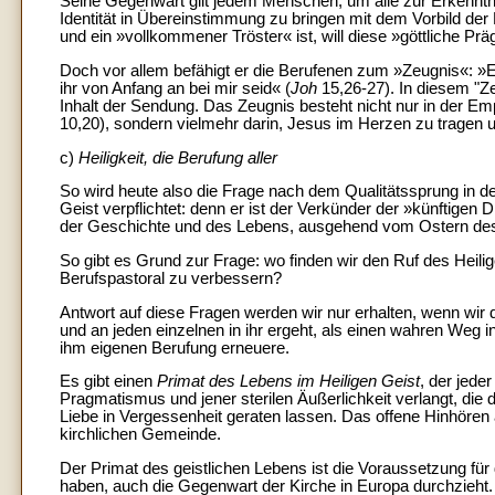
Seine Gegenwart gilt jedem Menschen, um alle zur Erkenntni
Identität in Übereinstimmung zu bringen mit dem Vorbild der 
und ein »vollkommener Tröster« ist, will diese »göttliche Pr
Doch vor allem befähigt er die Berufenen zum »Zeugnis«: »Er
ihr von Anfang an bei mir seid« (
Joh
15,26-27). In diesem "Ze
Inhalt der Sendung. Das Zeugnis besteht nicht nur in der 
10,20), sondern vielmehr darin, Jesus im Herzen zu tragen 
c)
Heiligkeit, die Berufung aller
So wird heute also die Frage nach dem Qualitätssprung in de
Geist verpflichtet: denn er ist der Verkünder der »künftigen D
der Geschichte und des Lebens, ausgehend vom Ostern des 
So gibt es Grund zur Frage: wo finden wir den Ruf des Heil
Berufspastoral zu verbessern?
Antwort auf diese Fragen werden wir nur erhalten, wenn wir
und an jeden einzelnen in ihr ergeht, als einen wahren Weg
ihm eigenen Berufung erneuere.
Es gibt einen
Primat des Lebens im Heiligen Geist
, der jede
Pragmatismus und jener sterilen Äußerlichkeit verlangt, die
Liebe in Vergessenheit geraten lassen. Das offene Hinhören 
kirchlichen Gemeinde.
Der Primat des geistlichen Lebens ist die Voraussetzung für 
haben, auch die Gegenwart der Kirche in Europa durchzieht. D