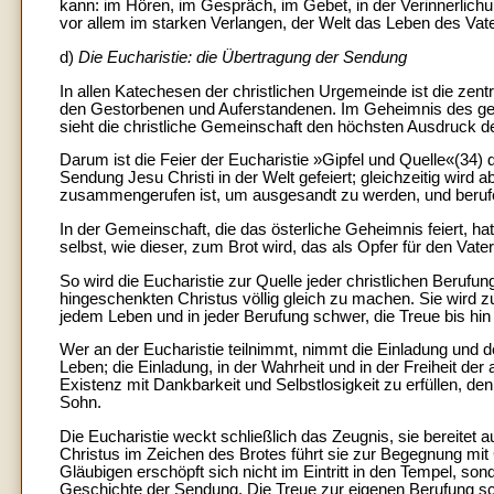
kann: im Hören, im Gespräch, im Gebet, in der Verinnerlich
vor allem im starken Verlangen, der Welt das Leben des Vate
d)
Die Eucharistie: die Übertragung der Sendung
In allen Katechesen der christlichen Urgemeinde ist die zen
den Gestorbenen und Auferstandenen. Im Geheimnis des ge
sieht die christliche Gemeinschaft den höchsten Ausdruck 
Darum ist die Feier der Eucharistie »Gipfel und Quelle«(34) 
Sendung Jesu Christi in der Welt gefeiert; gleichzeitig wird 
zusammengerufen ist, um ausgesandt zu werden, und beruf
In der Gemeinschaft, die das österliche Geheimnis feiert, hat 
selbst, wie dieser, zum Brot wird, das als Opfer für den Vat
So wird die Eucharistie zur Quelle jeder christlichen Berufung
hingeschenkten Christus völlig gleich zu machen. Sie wird zu
jedem Leben und in jeder Berufung schwer, die Treue bis h
Wer an der Eucharistie teilnimmt, nimmt die Einladung und 
Leben; die Einladung, in der Wahrheit und in der Freiheit der
Existenz mit Dankbarkeit und Selbstlosigkeit zu erfüllen, de
Sohn.
Die Eucharistie weckt schließlich das Zeugnis, sie bereitet 
Christus im Zeichen des Brotes führt sie zur Begegnung mit
Gläubigen erschöpft sich nicht im Eintritt in den Tempel, so
Geschichte der Sendung. Die Treue zur eigenen Berufung sch