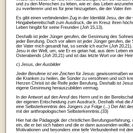
und zu den Menschen zu leben, wie er: das Leben anzune
zu »verlieren« und es für jene hinzugeben, die der Vater ihm 
Es gibt einen verbindenden Zug in der Identität Jesu, der die 
Hingabebereitschaft zum Ausdruck, die im Kreuz ihren höchs
Leben hingibt für seine Freunde« (
Joh
15,13).
Deshalb ist jeder Jünger gerufen, die Gesinnung des Sohnes n
jeder Berufung. Doch vor allem ist jeder Jünger gerufen, di
der Vater mich gesandt hat, so sende ich euch« (
Joh
20,21).
Jesu in der Welt, um, wie Er es getan hat, aus dem Leben e
Osterabends (
Joh
20,21) und ist das letzte Wort vor der He
c)
Jesus, der Ausbilder
Jeder Berufene ist ein Zeichen
für Jesus: gewissermaßen we
die Kranken zu heilen, die Sünder zu versöhnen und sich kr
Herzen Christi ist die Reife jeder Berufung. Deshalb ist Jesus,
eigene Gesinnung herauszubilden vermag.
In der Antwort auf den Anruf des Herrn und in der Bereitscha
der eigenen Entscheidung zum Ausdruck. Deshalb »hat die 
eine Selbsterkenntnis des Jüngers zur Folge (...) Der Akt 
mit der anthropologischen Selbsterkenntnis.(33)
Hier hat die Pädagogik der christlichen Berufungserfahrung,
ein, die er bei sich haben und die er dann aussenden wollte, 
Motivationen und besonders eine tiefe Verbundenheit mit de