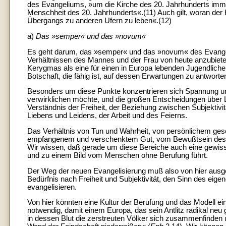
des Evangeliums, »um die Kirche des 20. Jahrhunderts imm
Menschheit des 20. Jahrhunderts«.(11) Auch gilt, woran der K
Übergangs zu anderen Ufern zu leben«.(12)
a)
Das »semper« und das »novum«
Es geht darum, das »semper« und das »novum« des Evange
Verhältnissen des Mannes und der Frau von heute anzubieten.
Kerygmas als eine für einen in Europa lebenden Jugendlichen
Botschaft, die fähig ist, auf dessen Erwartungen zu antwort
Besonders um diese Punkte konzentrieren sich Spannung u
verwirklichen möchte, und die großen Entscheidungen über 
Verständnis der Freiheit, der Beziehung zwischen Subjektiv
Liebens und Leidens, der Arbeit und des Feierns.
Das Verhältnis von Tun und Wahrheit, von persönlichem gesc
empfangenem und verschenktem Gut, vom Bewußtsein des 
Wir wissen, daß gerade um diese Bereiche auch eine gewisse 
und zu einem Bild vom Menschen ohne Berufung führt.
Der Weg der neuen Evangelisierung muß also von hier ausg
Bedürfnis nach Freiheit und Subjektivität, den Sinn des ei
evangelisieren.
Von hier könnten eine Kultur der Berufung und das Modell ei
notwendig, damit einem Europa, das sein Antlitz radikal neu 
in dessen Blut die zerstreuten Völker sich zusammenfinden