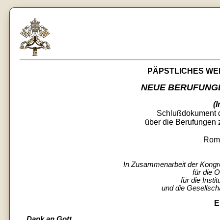
PÄPSTLICHES WE
NEUE BERUFUNGE
(I
Schlußdokument 
über die Berufungen 
Rom,
In Zusammenarbeit der Kongre
für die 
für die Inst
und die Gesellsch
E
Dank an Gott