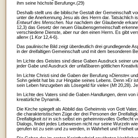
ihm seine höchste Berufung«.(29)
Deshalb stellt uns die biblische Gestalt der Gemeinschaft v
unter die Anerkennung Jesu als des Herrn dar. Tatsächlich is
Entwurf des Menschen.
Nur nachdem der Glaubende erkannt 
12,3) das Gesetz der neuen Glaubensgemeinschaft erkennen
verschiedene Dienste, aber nur den einen Herrn. Es gibt versc
allen« (1
Kor
12,4-6).
Das paulinische Bild zeigt überdeutlich drei grundlegende A
in der dreifaltigen Gemeinschaft und mit dem besonderen Be
Im Lichte des Geistes sind diese Gaben Ausdruck seiner u
jeder Gabe und Ausdruck der unfaßbaren göttlichen Kreativit
Im Lichte Christi sind die Gaben der Berufung »
Dienste
« und
Sohn gelebt hat bis zur Hingabe seines Lebens. Denn »Er i
sein Leben hinzugeben als Lösegeld für viele« (
Mt
20,28). J
Im Lichte des Vaters sind die Gaben
Handlungen
, denn von 
kreatürliche Dynamik.
Die Kirche spiegelt als Abbild das Geheimnis von Gott Vater,
die charakteristischen Züge der drei Personen der Dreifaltigk
Dreifaltigkeit
ist
in sich selbst ein geheimnisvolles Geflecht 
Dialogs, findet jedes Lebewesen nicht nur seine Wurzeln w
gerufen ist zu sein und zu werden, in Wahrheit und Freiheit u