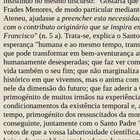
insistindo no mesmo discurso: "Gostaria qu
Frades Menores, de modo particular mediante
Ateneu, ajudasse a
preencher esta necessida
com o contributo originário que se inspira 
Francisco"
(n. 5 a). Trata-se, explica o Sant
esperança "humana e ao mesmo tempo, transc
que pode transformar em bem-aventurança at
humanamente desesperadas; que faz ver co
vida também o seu fim; que não marginaliza
histórico em que vivemos, mas o anima com 
nele da dimensão do futuro; que faz aderir a 
primogénito de muitos irmãos na experiênci
condicionamentos da existência temporal e
tempo, primogénito dos ressuscitados da mort
conseguinte, juntamente com o Santo Padre 
votos de que a vossa laboriosidade científica