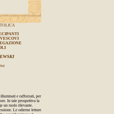
TTOLICA
ECIPANTI
 VESCOVI
REGAZIONE
OLI
LEWSKI
oma
illuminati e rafforzati, per
re. In tale prospettiva la
e un ruolo rilevante.
essione. Le odierne letture