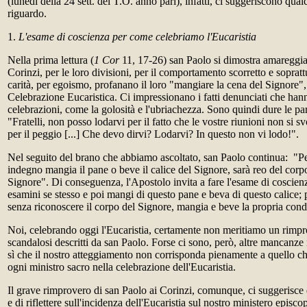
(lunedì della 24 sett. del T.O. anno pari), infatti, ci suggeriscono qua
riguardo.
1.
L'esame di coscienza per come celebriamo l'Eucaristia
Nella prima lettura (
1 Cor
11, 17-26) san Paolo si dimostra amareggiat
Corinzi, per le loro divisioni, per il comportamento scorretto e soprat
carità, per egoismo, profanano il loro "mangiare la cena del Signore"
Celebrazione Eucaristica. Ci impressionano i fatti denunciati che ha
celebrazioni, come la golosità e l'ubriachezza. Sono quindi dure le pa
"Fratelli, non posso lodarvi per il fatto che le vostre riunioni non si 
per il peggio [...] Che devo dirvi? Lodarvi? In questo non vi lodo!".
Nel seguito del brano che abbiamo ascoltato, san Paolo continua: "
indegno mangia il pane o beve il calice del Signore, sarà reo del corp
Signore". Di conseguenza, l'Apostolo invita a fare l'esame di coscien
esamini se stesso e poi mangi di questo pane e beva di questo calice;
senza riconoscere il corpo del Signore, mangia e beve la propria con
Noi, celebrando oggi l'Eucaristia, certamente non meritiamo un rimpro
scandalosi descritti da san Paolo. Forse ci sono, però, altre mancanze 
sì che il nostro atteggiamento non corrisponda pienamente a quello ch
ogni ministro sacro nella celebrazione dell'Eucaristia.
Il grave rimprovero di san Paolo ai Corinzi, comunque, ci suggerisce 
e di riflettere sull'incidenza dell'Eucaristia sul nostro ministero episc