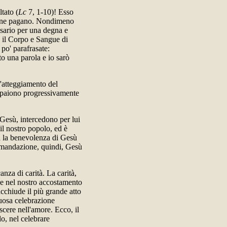
tato (
Lc
7, 1-10)! Esso
rione pagano. Nondimeno
ssario per una degna e
e il Corpo e Sangue di
 po' parafrasate:
o una parola e io sarò
l'atteggiamento del
ppaiono progressivamente
Gesù, intercedono per lui
il nostro popolo, ed è
ta la benevolenza di Gesù
comandazione, quindi, Gesù
nza di carità. La carità,
che nel nostro accostamento
acchiude il più grande atto
tuosa celebrazione
scere nell'amore. Ecco, il
o, nel celebrare