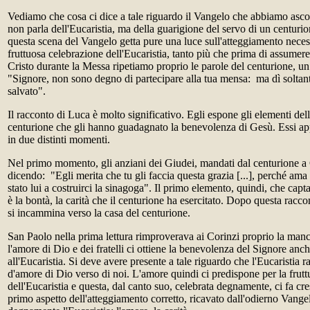
Vediamo che cosa ci dice a tale riguardo il Vangelo che abbiamo ascol
non parla dell'Eucaristia, ma della guarigione del servo di un centu
questa scena del Vangelo getta pure una luce sull'atteggiamento nece
fruttuosa celebrazione dell'Eucaristia, tanto più che prima di assumer
Cristo durante la Messa ripetiamo proprio le parole del centurione, un
"Signore, non sono degno di partecipare alla tua mensa: ma dì soltant
salvato".
Il racconto di Luca è molto significativo. Egli espone gli elementi del
centurione che gli hanno guadagnato la benevolenza di Gesù. Essi a
in due distinti momenti.
Nel primo momento, gli anziani dei Giudei, mandati dal centurione a 
dicendo: "Egli merita che tu gli faccia questa grazia [...], perché ama 
stato lui a costruirci la sinagoga". Il primo elemento, quindi, che cap
è la bontà, la carità che il centurione ha esercitato. Dopo questa rac
si incammina verso la casa del centurione.
San Paolo nella prima lettura rimproverava ai Corinzi proprio la manca
l'amore di Dio e dei fratelli ci ottiene la benevolenza del Signore an
all'Eucaristia. Si deve avere presente a tale riguardo che l'Eucaristia r
d'amore di Dio verso di noi. L'amore quindi ci predispone per la frut
dell'Eucaristia e questa, dal canto suo, celebrata degnamente, ci fa cre
primo aspetto dell'atteggiamento corretto, ricavato dall'odierno Vangel