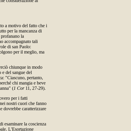
lche considerazione al
o a motivo del fatto che i
tutto per la mancanza di
, profanano la
nno accompagnato tali
role di san Paolo:
svolgono per il meglio, ma
Perciò chiunque in modo
o e del sangue del
za: "Ciascuno, pertanto,
 perché chi mangia e beve
danna" (
1 Cor
11, 27-29).
vero per i fatti
nei nostri cuori che fanno
e dovrebbe caratterizzare
di esaminare la coscienza
opale. L'Esortazione