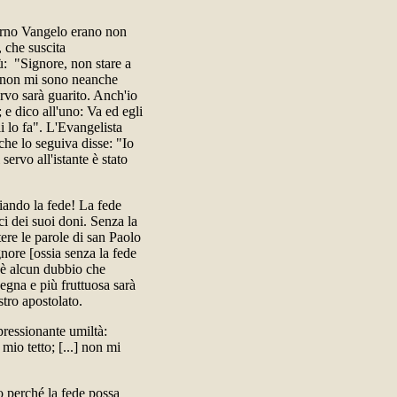
erno Vangelo erano non
, che suscita
ù: "Signore, non stare a
to non mi sono neanche
rvo sarà guarito. Anch'io
 e dico all'uno: Va ed egli
li lo fa". L'Evangelista
che lo seguiva disse: "Io
servo all'istante è stato
iando la fede! La fede
i dei suoi doni. Senza la
ere le parole di san Paolo
gnore [ossia senza la fede
'è alcun dubbio che
degna e più fruttuosa sarà
stro apostolato.
mpressionante umiltà:
 mio tetto; [...] non mi
lo perché la fede possa