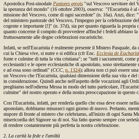
Apostolica Post-sinodale
Pastores gregis
"sul Vescovo servitore del 
la speranza del mondo" (16 ottobre 2003), osserva: "l'Eucaristia è al c
missione del Vescovo, come di ogni sacerdote" (n. 16a). Anzi, dice: 
del ministero pastorale del Vescovo, l'impegno per la celebrazione dell
cogente e importante [!]" (n. 37d), sia per quanto riguarda la propria 
quanto concerne il compito di provvedere affinché i fedeli abbiano la p
fruttuosamente alle degne celebrazioni eucaristiche.
Infatti, se nell'Eucaristia è realmente presente il Mistero Pasquale, da
cui la Chiesa vive, si nutre e si edifica (cfr Enc.
Ecclesia de Eucharist
fonte e culmine di tutta la vita cristiana"; se "tutti i sacramenti, come pu
ecclesiastici e le opere ecclesiastiche di apostolato, sono strettamente u
e ad essa sono ordinati" (
CCC,
n. 1324
); allora non ci può essere un
un Vescovo che l'Eucaristia, qualsiasi dimensione della sua vita e de
in considerazione. Quindi anche nell'aspetto delle vocazioni agli Ordin
preghiamo nell'odierna Messa in modo del tutto particolare, l'Eucarist
culmine" del nostro operato e della nostra preoccupazione in questo 
Con l'Eucaristia, infatti, per renderla quello che essa deve essere nella
apostolato, dobbiamo misurarci ogni giorno di nuovo. Pertanto, ment
stupore di fronte al mistero che celebriamo, all'inizio di ogni Santa 
misericordia del Signore su di noi. Sia fatto questo sempre con serietà 
di rendere costantemente più perfetta la nostra celebrazione.
2.
La carità la fede e l'umiltà