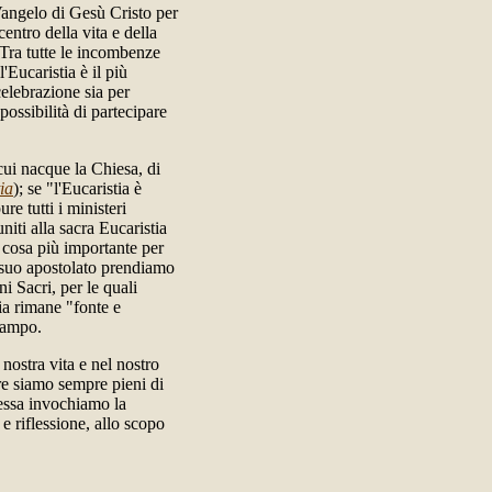
Vangelo di Gesù Cristo per
entro della vita e della
"Tra tutte le incombenze
'Eucaristia è il più
celebrazione sia per
ossibilità di partecipare
 cui nacque la Chiesa, di
ia
); se "l'Eucaristia è
re tutti i ministeri
niti alla sacra Eucaristia
a cosa più importante per
l suo apostolato prendiamo
i Sacri, per le quali
ia rimane "fonte e
campo.
 nostra vita e nel nostro
re siamo sempre pieni di
Messa invochiamo la
e riflessione, allo scopo