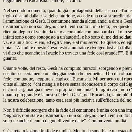
degnamente l'Eucaristia: l'amore, la carità.
Nel secondo momento, quando già i protagonisti della scena dell'odi
molto distanti dalla casa del centurione, accade una cosa straordinaria
l'ammirazione di Gesù. Il centurione manda alcuni amici a dire a Ges
disturbarti, io non son degno che tu entri sotto il mio tetto; per ques
ritenuto degno di venire da te, ma comanda con una parola e il mio se
infatti sono uomo sottoposto a un'autorità, e ho sotto di me dei soldati;
va, e a un altro: Vieni, ed egli viene, e al mio servo: Fa questo, ed eg
nota: "All'udire questo Gesù restò ammirato e rivolgendosi alla folla 
vi dico che neanche in Israele ho trovato una fede così grande!"". E il 
guarito.
Quante volte, del resto, Gesù ha compiuto miracoli scorgendo e prem
costituisce certamente un atteggiamento che permette a Dio di colmarc
fede, comunque, neppure si capisce l'Eucaristia. Mi permetto qui ripet
citate all'inizio: "chi mangia e beve senza riconoscere il corpo del Si
eucaristica], mangia e beve la propria condanna". In ogni caso, non c
quanto più grande è la nostra fede in Gesù, nell'Eucaristia, tanto più 
la nostra celebrazione, tanto essa sarà più incisiva sull'efficacia del no
Non è difficile scorgere che la fede del centurione è unita con una i
"Signore, non stare a disturbarti, io non son degno che tu entri sotto il
sono neanche ritenuto degno di venire da te". Commovente umiltà!
C'è stretta relazione fra fede e umiltà. Mentre la superbia è un ostaco