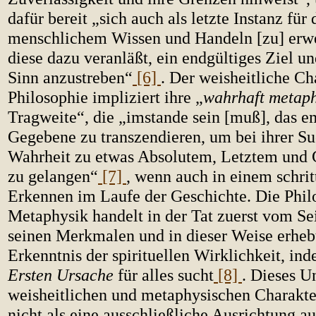
dafür bereit „sich auch als letzte Instanz für
menschlichem Wissen und Handeln [zu] erwe
diese dazu veranläßt, ein endgültiges Ziel un
Sinn anzustreben“
[6]
. Der weisheitliche Ch
Philosophie impliziert ihre „
wahrhaft metaph
Tragweite“, die „imstande sein [muß], das e
Gegebene zu transzendieren, um bei ihrer S
Wahrheit zu etwas Absolutem, Letztem und
zu gelangen“
[7]
, wenn auch in einem schri
Erkennen im Laufe der Geschichte. Die Phil
Metaphysik handelt in der Tat zuerst vom S
seinen Merkmalen und in dieser Weise erhebt
Erkenntnis der spirituellen Wirklichkeit, ind
Ersten Ursache
für alles sucht
[8]
. Dieses U
weisheitlichen und metaphysischen Charakter
nicht als eine ausschließliche Ausrichtung au