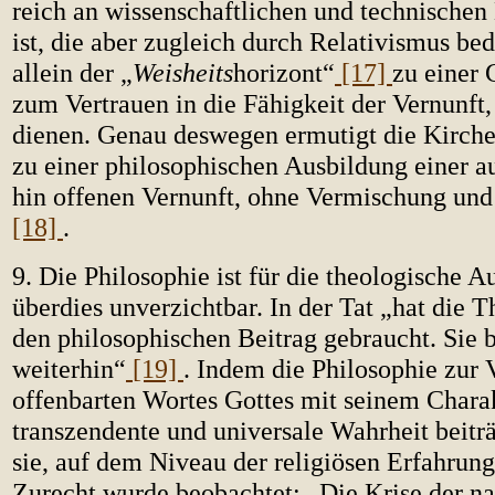
reich an wissenschaftlichen und technischen
ist, die aber zugleich durch Relativismus bed
allein der „
Weisheits
horizont“
[17]
zu einer
zum Vertrauen in die Fähigkeit der Vernunft,
dienen. Genau deswegen ermutigt die Kirch
zu einer philosophischen Ausbildung einer a
hin offenen Vernunft, ohne Vermischung un
[18]
.
9. Die Philosophie ist für die theologische A
überdies unverzichtbar. In der Tat „hat die 
den philosophischen Beitrag gebraucht. Sie 
weiterhin“
[19]
. Indem die Philosophie zur 
offenbarten Wortes Gottes mit seinem Charak
transzendente und universale Wahrheit beiträ
sie, auf dem Niveau der religiösen Erfahrung
Zurecht wurde beobachtet: „Die Krise der n