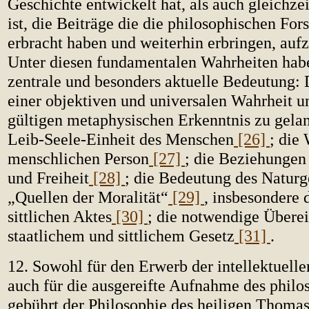
Geschichte entwickelt hat, als auch gleichzei
ist, die Beiträge die die philosophischen Fo
erbracht haben und weiterhin erbringen, au
Unter diesen fundamentalen Wahrheiten hab
zentrale und besonders aktuelle Bedeutung: 
einer objektiven und universalen Wahrheit u
gültigen metaphysischen Erkenntnis zu gela
Leib-Seele-Einheit des Menschen
[26]
; die
menschlichen Person
[27]
; die Beziehungen
und Freiheit
[28]
; die Bedeutung des Naturg
„Quellen der Moralität“
[29]
, insbesondere 
sittlichen Aktes
[30]
; die notwendige Über
staatlichem und sittlichem Gesetz
[31]
.
12. Sowohl für den Erwerb der intellektuelle
auch für die ausgereifte Aufnahme des philo
gebührt der Philosophie des heiligen Thoma