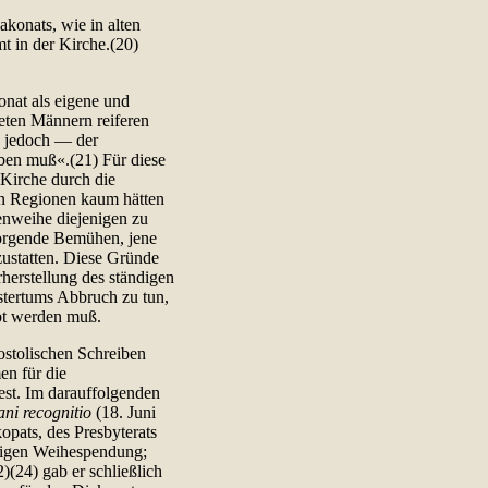
konats, wie in alten
t in der Kirche.(20)
onat als eigene und
teten Männern reiferen
ie jedoch — der
iben muß«.(21) Für diese
 Kirche durch die
len Regionen kaum hätten
enweihe diejenigen zu
sorgende Bemühen, jene
zustatten. Diese Gründe
rherstellung des ständigen
tertums Abbruch zu tun,
bt werden muß.
stolischen Schreiben
en für die
fest. Im darauffolgenden
ani recognitio
(18. Juni
opats, des Presbyterats
iligen Weihespendung;
)(24) gab er schließlich