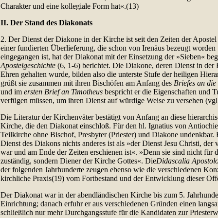
Charakter und eine kollegiale Form hat«.(13)
II. Der Stand des Diakonats
2. Der Dienst der Diakone in der Kirche ist seit den Zeiten der Apost
einer fundierten Überlieferung, die schon von Irenäus bezeugt worden 
eingegangen ist, hat der Diakonat mit der Einsetzung der »Sieben« be
Apostelgeschichte
(6, 1-6) berichtet. Die Diakone, deren Dienst in der 
Ehren gehalten wurde, bilden also die unterste Stufe der heiligen Hiera
grüßt sie zusammen mit ihren Bischöfen am Anfang des
Briefes an die
und im
ersten Brief an Timotheus
bespricht er die Eigenschaften und T
verfügen müssen, um ihren Dienst auf würdige Weise zu versehen (vgl
Die Literatur der Kirchenväter bestätigt von Anfang an diese hierarchi
Kirche, die den Diakonat einschloß. Für den hl. Ignatius von Antiochie
Teilkirche ohne Bischof, Presbyter (Priester) und Diakone undenkbar. E
Dienst des Diakons nichts anderes ist als »der Dienst Jesu Christi, der 
war und am Ende der Zeiten erschienen ist«. »Denn sie sind nicht für 
zuständig, sondern Diener der Kirche Gottes«. Die
Didascalia Apostol
der folgenden Jahrhunderte zeugen ebenso wie die verschiedenen Konz
kirchliche Praxis(19) vom Fortbestand und der Entwicklung dieser Off
Der Diakonat war in der abendländischen Kirche bis zum 5. Jahrhunde
Einrichtung; danach erfuhr er aus verschiedenen Gründen einen langs
schließlich nur mehr Durchgangsstufe für die Kandidaten zur Priesterw