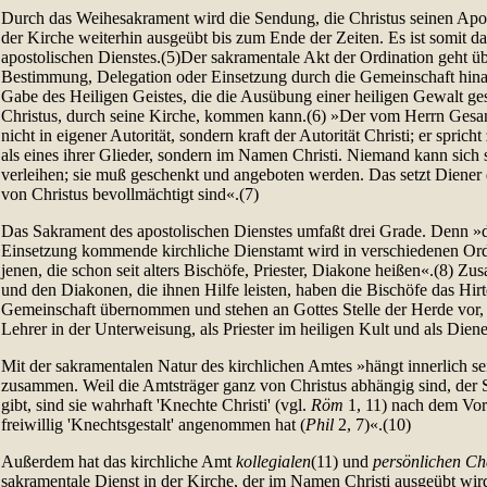
Durch das Weihesakrament wird die Sendung, die Christus seinen Apost
der Kirche weiterhin ausgeübt bis zum Ende der Zeiten. Es ist somit d
apostolischen Dienstes.(5)Der sakramentale Akt der Ordination geht ü
Bestimmung, Delegation oder Einsetzung durch die Gemeinschaft hinaus
Gabe des Heiligen Geistes, die die Ausübung einer heiligen Gewalt gest
Christus, durch seine Kirche, kommen kann.(6) »Der vom Herrn Gesan
nicht in eigener Autorität, sondern kraft der Autorität Christi; er spric
als eines ihrer Glieder, sondern im Namen Christi. Niemand kann sich 
verleihen; sie muß geschenkt und angeboten werden. Das setzt Diener 
von Christus bevollmächtigt sind«.(7)
Das Sakrament des apostolischen Dienstes umfaßt drei Grade. Denn »da
Einsetzung kommende kirchliche Dienstamt wird in verschiedenen O
jenen, die schon seit alters Bischöfe, Priester, Diakone heißen«.(8) Z
und den Diakonen, die ihnen Hilfe leisten, haben die Bischöfe das Hir
Gemeinschaft übernommen und stehen an Gottes Stelle der Herde vor, d
Lehrer in der Unterweisung, als Priester im heiligen Kult und als Diene
Mit der sakramentalen Natur des kirchlichen Amtes »hängt innerlich se
zusammen. Weil die Amtsträger ganz von Christus abhängig sind, der
gibt, sind sie wahrhaft 'Knechte Christi' (vgl.
Röm
1, 11) nach dem Vorb
freiwillig 'Knechtsgestalt' angenommen hat (
Phil
2, 7)«.(10)
Außerdem hat das kirchliche Amt
kollegialen
(11) und
persönlichen Ch
sakramentale Dienst in der Kirche, der im Namen Christi ausgeübt wir