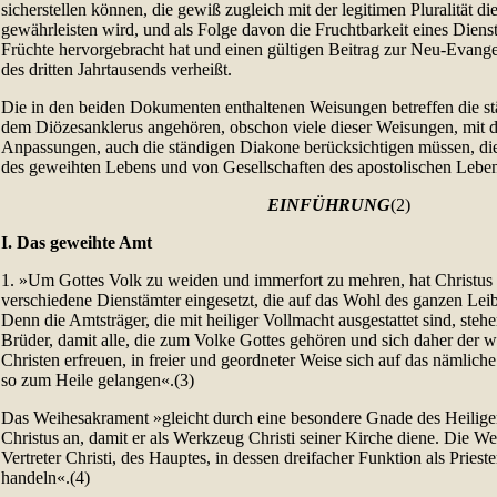
sicherstellen können, die gewiß zugleich mit der legitimen Pluralität di
gewährleisten wird, und als Folge davon die Fruchtbarkeit eines Dienste
Früchte hervorgebracht hat und einen gültigen Beitrag zur Neu-Evange
des dritten Jahrtausends verheißt.
Die in den beiden Dokumenten enthaltenen Weisungen betreffen die st
dem Diözesanklerus angehören, obschon viele dieser Weisungen, mit d
Anpassungen, auch die ständigen Diakone berücksichtigen müssen, die 
des geweihten Lebens und von Gesellschaften des apostolischen Leben
EINFÜHRUNG
(2)
I. Das geweihte Amt
1. »Um Gottes Volk zu weiden und immerfort zu mehren, hat Christus d
verschiedene Dienstämter eingesetzt, die auf das Wohl des ganzen Leib
Denn die Amtsträger, die mit heiliger Vollmacht ausgestattet sind, steh
Brüder, damit alle, die zum Volke Gottes gehören und sich daher der 
Christen erfreuen, in freier und geordneter Weise sich auf das nämliche
so zum Heile gelangen«.(3)
Das Weihesakrament »gleicht durch eine besondere Gnade des Heilig
Christus an, damit er als Werkzeug Christi seiner Kirche diene. Die Wei
Vertreter Christi, des Hauptes, in dessen dreifacher Funktion als Pries
handeln«.(4)