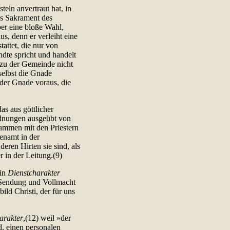
eln anvertraut hat, in
as Sakrament des
ber eine bloße Wahl,
, denn er verleiht eine
attet, die nur von
dte spricht und handelt
ht zu der Gemeinde nicht
selbst die Gnade
der Gnade voraus, die
s aus göttlicher
rdnungen ausgeübt von
usammen mit den Priestern
tenamt in der
eren Hirten sie sind, als
r in der Leitung.(9)
in
Dienstcharakter
 Sendung und Vollmacht
ild Christi, der für uns
arakter
,(12) weil »der
d, einen personalen