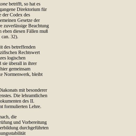
kone
betrifft, so hat es
egangene Direktorium für
ie der Codex des
gemeinen Gesetze der
re zuverlässige Beachtung
In eben diesen Fällen muß
 can. 32).
it des betreffenden
ezifischen Rechtswert
res logischen
ie überall in ihrer
 hier gemeinsam
nze Normenwerk, bleibt
 Diakonats mit besonderer
nstes. Die lehramtlichen
okumenten des II.
t formulierten Lehre.
ach, die
Prüfung und Vorbereitung
erbildung durchgeführten
ngsstabilität