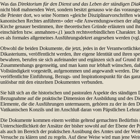
Was das
Direktorium für den Dienst und das Leben der ständigen Dia
nicht bloß mahnenden Wert, sondern besitzt genauso wie das vorausg
die Priester dort, wo seine Normen »gleiche Disziplinarvorschriften w
kanonischen Rechtes anführen« oder »die Anwendungsweisen der all
Kirche genauer bestimmen, ihre theoretischen Gründe erläutern und ih
einschärfen bzw. anmahnen«,(1 )auch rechtsverbindlichen Charakter. 
es als formales allgemeines Ausführungsdekret angesehen werden (vgl.
Obwohl die beiden Dokumente, die jetzt, jedes in der Verantwortlichke
Dikasteriums, veröffentlicht werden, ihre eigene Identität und ihren sp
bewahren, berufen sie sich aufeinander und ergänzen sich auf Grund ih
Zusammenhangs gegenseitig, und man kann nur lebhaft wünschen, daß s
Vollständigkeit vorgestellt, aufgenommen und angewandt werden. Die
veröffentlichte Einführung, Bezugs- und Inspirationspunkt für das ga
unlösbar mit den einzelnen Dokumenten verbunden.
Sie hält sich an die historischen und pastoralen Aspekte des ständigen
Bezugnahme auf die praktische Dimension der Ausbildung und des Die
Elemente, die die Ausführungen untermauern, gehören zu der in den D
Vatikanischen Konzils und im Anschluß daran vom Päpstlichen Lehram
Die Dokumente kommen einem weithin geltend gemachten Bedürfnis n
Unterschiedlichkeit der Ansätze der bisher sowohl auf der Ebene der 
als auch im Bereich der praktischen Ausübung des Amtes und der Weit
Versuche zu klären und zu regeln. Auf diese Weise wird man jene Weisu