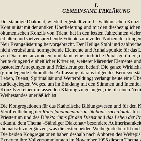
I.
GEMEINSAME ERKLÄRUNG
Der ständige Diakonat, wiederhergestellt vom II. Vatikanischen Konzi
Kontinuität mit der antiken Überlieferung und mit den diesbezügliche
ökumenischen Konzils von Trient, hat in den letzten Jahrzehnten vieler
erhalten und vielversprechende Früchte zum vollen Nutzen der dringe
Neu-Evangelisierung hervorgebracht. Der Heilige Stuhl und zahlreich
nicht verabsäumt, normgebende Elemente und Anhaltspunkte für das 
von Diakonen anzubieten, und damit eine kirchliche Praxis gefördert, d
heute dringend einheitlicher Kriterien, weiterer klärender Elemente und
pastoraler Anregungen und Präzisierungen bedarf. Die ganze Wirklichk
(grundlegende lehramtliche Auffassung, daraus folgendes Berufsverstä
Leben, Dienst, Spiritualität und Weiterbildung) verlangt heute eine Üb
zurückgelegten Weges, um im Einklang mit den Stimmen und Intentione
Konzils zu einer umfassenden Klärung zu gelangen, die für einen Neui
Weihestandes unerläßlich ist.
Die Kongregationen für das Katholische Bildungswesen und für den K
Veröffentlichung der
Ratio fundamentalis institutionis sacerdotalis
für 
Priestertum und des
Direktoriums für den Dienst und das Leben der Pr
erkannt, dem Thema »Ständiger Diakonat« besondere Aufmerksamkei
thematisch zu ergänzen, was die ersten beiden Weihegrade betrifft und i
Die beiden Kongregationen haben deshalb nach Anhören des Weltepisk
Experten ihre Vollversammlungen im November 1995 diesem Thema g