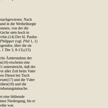
el nachgewiesen. Nach
und in die Weiheliturgie
gonnen, von der die
Kirche stets hoch in
rchie.(14) Der hl. Paulus
 Philipper
(vgl.
Phil
1, 1)
ugenden, über die sie
.
1 Tim
3, 8-13).(15)
sche Ämterstuktur der
n(16) erscheint eine
r unterstreicht, daß der
vor aller Zeit beim Vater
den Dienst bei Tisch
orum
(17) und die Väter
ilien(18) und die
enbarungstatsache.
rt eine blühende
amen Niedergang, bis er
eihe war.