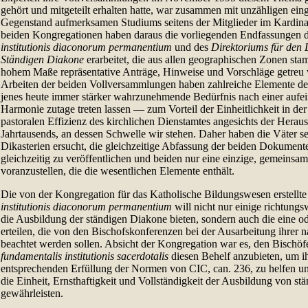
gehört und mitgeteilt erhalten hatte, war zusammen mit unzähligen e
Gegenstand aufmerksamen Studiums seitens der Mitglieder im Kardinal
beiden Kongregationen haben daraus die vorliegenden Endfassungen 
institutionis diaconorum permanentium
und des
Direktoriums für den 
Ständigen Diakone
erarbeitet, die aus allen geographischen Zonen st
hohem Maße repräsentative Anträge, Hinweise und Vorschläge getreu
Arbeiten der beiden Vollversammlungen haben zahlreiche Elemente d
jenes heute immer stärker wahrzunehmende Bedürfnis nach einer aufe
Harmonie zutage treten lassen — zum Vorteil der Einheitlichkeit in de
pastoralen Effizienz des kirchlichen Dienstamtes angesichts der Heraus
Jahrtausends, an dessen Schwelle wir stehen. Daher haben die Väter se
Dikasterien ersucht, die gleichzeitige Abfassung der beiden Dokumente
gleichzeitig zu veröffentlichen und beiden nur eine einzige, gemeinsa
voranzustellen, die die wesentlichen Elemente enthält.
Die von der Kongregation für das Katholische Bildungswesen erstellte
institutionis diaconorum permanentium
will nicht nur einige richtung
die Ausbildung der ständigen Diakone bieten, sondern auch die eine 
erteilen, die von den Bischofskonferenzen bei der Ausarbeitung ihrer 
beachtet werden sollen. Absicht der Kongregation war es, den Bischöf
fundamentalis institutionis sacerdotalis
diesen Behelf anzubieten, um i
entsprechenden Erfüllung der Normen von CIC, can. 236, zu helfen un
die Einheit, Ernsthaftigkeit und Vollständigkeit der Ausbildung von s
gewährleisten.