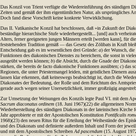
Das Konzil von Trient verfügte die Wiedereinführung des ständigen Dia
Zeiten und gemäß der ihm eigentümlichen Natur, als ursprüngliches Am
Doch fand diese Vorschrift keine konkrete Verwirklichung.
Das II. Vatikanische Konzil hat beschlossen, daß »in Zukunft der Diak
beständige hierarchische Stufe wiederhergestellt... [und] auch verheira
Alters, ferner geeigneten jungen Männern erteilt [werden kann], für d
feststehenden Tradition gemäß — das Gesetz des Zölibats in Kraft ble
Entscheidung gab es im wesentlichen drei Gründe:
a
) der Wunsch, die
Funktionen des diakonischen Dienstes zu bereichern, die sonst in vie
ausgeübt werden können;
b
) die Absicht, durch die Gnade der Diakon
stärken, die bereits de facto diakonische Funktionen ausübten;
c
) das 
Regionen, die unter Priestermangel leiden, mit geistlichen Dienern aus
lassen klar erkennen, daß keineswegs beabsichtigt ist, durch die Wiede
Diakonates der Bedeutung, der Rolle und dem Reichtum des Amtspries
gerade auch wegen seiner Unersetzlichkeit, immer großzügig angestre
Zur Umsetzung der Weisungen des Konzils legte Paul VI. mit dem Apo
Sacrum diaconatus ordinem
(18. Juni 1967)(22) die allgemeinen Norm
Wiederherstellung des ständigen Diakonats in der lateinischen Kirche 
Jahr approbierte er mit der Apostolischen Konstitution
Pontificalis rom
1968)(23) den neuen Ritus für die Erteilung der Weihestände des Episk
und des Diakonats und definierte außerdem Inhalt und Form der jewe
und mit dem Apostolischen Schreiben
Ad pascendum
(15. August 1972