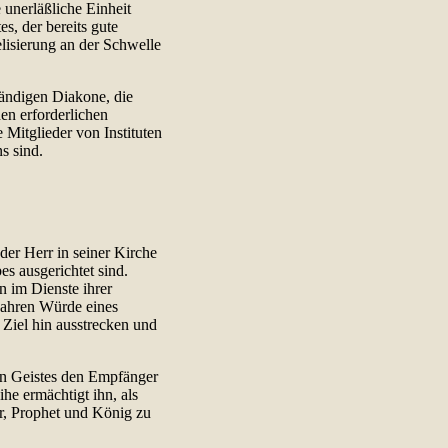
e unerläßliche Einheit
s, der bereits gute
lisierung an der Schwelle
ändigen Diakone, die
en erforderlichen
Mitglieder von Instituten
s sind.
er Herr in seiner Kirche
es ausgerichtet sind.
en im Dienste ihrer
wahren Würde eines
 Ziel hin ausstrecken und
en Geistes den Empfänger
he ermächtigt ihn, als
ter, Prophet und König zu