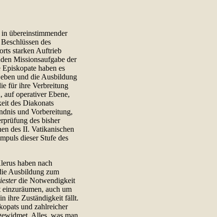
l in übereinstimmender
n Beschlüssen des
orts starken Auftrieb
nden Missionsaufgabe der
e Episkopate haben es
Leben und die Ausbildung
ie für ihre Verbreitung
, auf operativer Ebene,
eit des Diakonats
ndnis und Vorbereitung,
erprüfung des bisher
n des II. Vatikanischen
mpuls dieser Stufe des
lerus haben nach
die Ausbildung zum
iester
die Notwendigkeit
t einzuräumen, auch um
n ihre Zuständigkeit fällt.
opats und zahlreicher
ewidmet. Alles, was man