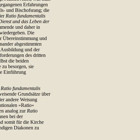
ingegangenen Erfahrungen
s- und Bischofsrang; die
der
Ratio fundamentalis
Dienst und das Leben der
ammende und daher in
 wiedergeben. Die
er Übereinstimmung und
inander abgestimmten
r Ausbildung und der
forderungen des dritten
lbst die beiden
 zu besorgen, sie
me Einführung
Ratio fundamentalis
sweisende Grundsätze über
oder andere Weisung
nationalen »Ratio«
en analog zur
Ratio
hnen bei der
d somit für die Kirche
tändigen Diakonen zu