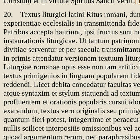
Christum et in virtute Spiritus Sancti vertit.
[
20. Textus liturgici latini Ritus romani, du
experientiae ecclesialis in transmittenda fide
Patribus accepta hauriunt, ipsi fructus sunt n
instaurationis liturgicae. Ut tantum patrimo
divitiae serventur et per saecula transmittan
in primis attendatur versionem textuum litu
Liturgiae romanae opus esse non tam artifici
textus primigenios in linguam popularem fide
reddendi. Licet debita concedatur facultas 
atque syntaxim et stylum statuendi ad text
profluentem et orationis popularis cursui id
exarandum, textus vero originalis seu primige
quantum fieri potest, integerrime et peraccura
nullis scilicet interpositis omissionibus vel 
quoad argumentum rerum, nec paraphrasibus 