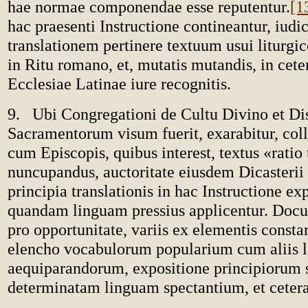
hae normae componendae esse reputentur.
[1
hac praesenti Instructione contineantur, iudi
translationem pertinere textuum usui liturgi
in Ritu romano, et, mutatis mutandis, in
cete
Ecclesiae Latinae iure recognitis.
9.
Ubi Congregationi de Cultu Divino et Di
Sacramentorum visum fuerit, exarabitur, colla
cum Episcopis, quibus interest, textus «ratio 
nuncupandus, auctoritate eiusdem Dicasterii
principia translationis in hac Instructione ex
quandam linguam pressius applicentur. Doc
pro opportunitate, variis ex elementis constare
elencho vocabulorum popularium cum aliis l
aequiparandorum, expositione principiorum s
determinatam linguam spectantium, et cetera