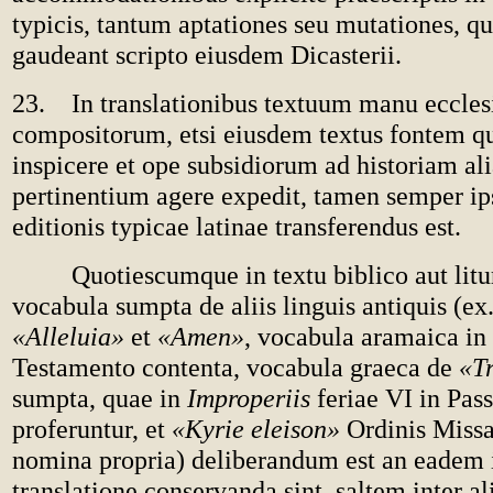
typicis, tantum aptationes seu mutationes, q
gaudeant scripto eiusdem Dicasterii.
23. In translationibus textuum manu eccles
compositorum, etsi eiusdem textus fontem qu
inspicere et ope subsidiorum ad historiam ali
pertinentium agere expedit, tamen semper ip
editionis typicae latinae transferendus est.
Quotiescumque in textu biblico aut litur
vocabula sumpta de aliis linguis antiquis (ex.
«Alleluia»
et
«Amen»
, vocabula aramaica i
Testamento contenta, vocabula graeca de
«T
sumpta, quae in
Improperiis
feriae VI in Pas
proferuntur, et
«Kyrie eleison»
Ordinis Missa
nomina propria) deliberandum est an eadem 
translatione conservanda sint, saltem inter ali