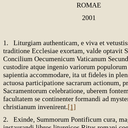
ROMAE
2001
1. Liturgiam authenticam, e viva et vetustis
traditione Ecclesiae exortam, valde optavit
Concilium Oecumenicum Vaticanum Secund
custodire atque ingenio variorum populorum
sapientia accommodare, ita ut fideles in plen
actuosa participatione sacrarum actionum, p
Sacramentorum celebratione, uberem fontem
facultatem se continenter formandi ad myst
christianum invenirent.
[1]
2. Exinde, Summorum Pontificum cura, m
instaurandi libros liturgicos Ritus romani coe