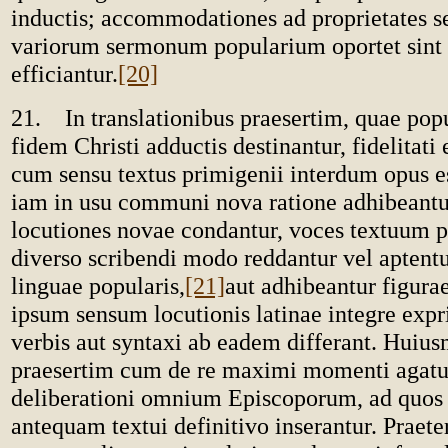
inductis; accommodationes ad proprietates 
variorum sermonum popularium oportet sint s
efficiantur.
[20]
21. In translationibus praesertim, quae popu
fidem Christi adductis destinantur, fidelitati
cum sensu textus primigenii interdum opus e
iam in usu communi nova ratione adhibeantur
locutiones novae condantur, voces textuum 
diverso scribendi modo reddantur vel aptentu
linguae popularis,
[21]
aut adhibeantur figura
ipsum sensum locutionis latinae integre expr
verbis aut syntaxi ab eadem differant. Huius
praesertim cum de re maximi momenti agatur
deliberationi omnium Episcoporum, ad quos 
antequam textui definitivo inserantur. Praet