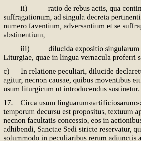
ii) ratio de rebus actis, qua continer
suffragationum, ad singula decreta pertinent
numero faventium, adversantium et se suffrag
abstinentium,
iii) dilucida expositio singularum 
Liturgiae, quae in lingua vernacula proferri s
c) In relatione peculiari, dilucide declaret
agitur, necnon causae, quibus moventibus ei
usum liturgicum ut introducendus sustinetur.
17. Circa usum linguarum«artificiosarum»
temporum decursu est propositus, textuum ap
necnon facultatis concessio, eos in actionibus
adhibendi, Sanctae Sedi stricte reservatur, qu
solummodo in peculiaribus rerum adiunctis 