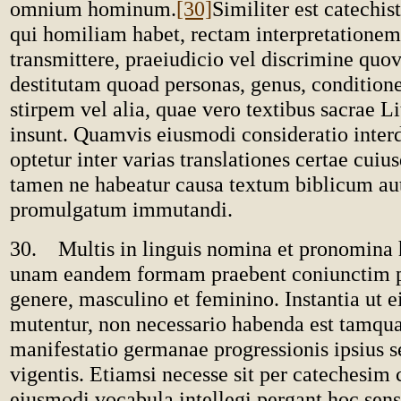
omnium hominum.
[30]
Similiter est catechis
qui homiliam habet, rectam interpretatione
transmittere, praeiudicio vel discrimine quov
destitutam quoad personas, genus, condition
stirpem vel alia, quae vero textibus sacrae 
insunt. Quamvis eiusmodi consideratio inter
optetur inter varias translationes certae cuiu
tamen ne habeatur causa textum biblicum aut
promulgatum immutandi.
30. Multis in linguis nomina et pronomina 
unam eandem formam praebent coniunctim p
genere, masculino et feminino. Instantia ut 
mutentur, non necessario habenda est tamqua
manifestatio germanae progressionis ipsius 
vigentis. Etiamsi necesse sit per catechesim 
eiusmodi vocabula intellegi pergant hoc sens