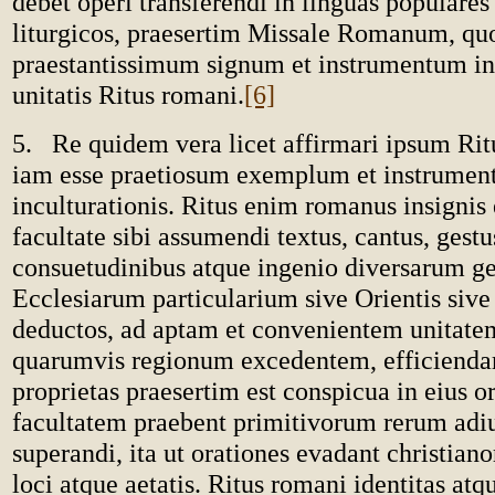
debet operi transferendi in linguas populares
liturgicos, praesertim Missale Romanum, quo
praestantissimum signum et instrumentum int
unitatis Ritus romani.
[6]
5. Re quidem vera licet affirmari ipsum R
iam esse praetiosum exemplum et instrumen
inculturationis. Ritus enim romanus insignis 
facultate sibi assumendi textus, cantus, gestus
consuetudinibus atque ingenio diversarum g
Ecclesiarum particularium sive Orientis sive
deductos, ad aptam et convenientem unitatem
quarumvis regionum excedentem, efficiend
proprietas praesertim est conspicua in eius o
facultatem praebent primitivorum rerum adi
superandi, ita ut orationes evadant christian
loci atque aetatis. Ritus romani identitas atq