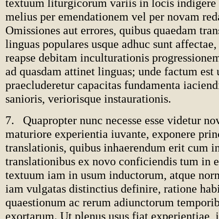
textuum liturgicorum variis in locis indigere
melius per emendationem vel per novam red
Omissiones aut errores, quibus quaedam trans
linguas populares usque adhuc sunt affectae
reapse debitam inculturationis progression
ad quasdam attinet linguas; unde factum est 
praecluderetur capacitas fundamenta iaciendi
sanioris, veriorisque instaurationis.
7. Quapropter nunc necesse esse videtur nov
maturiore experientia iuvante, exponere prin
translationis, quibus inhaerendum erit cum in
translationibus ex novo conficiendis tum in
textuum iam in usum inductorum, atque no
iam vulgatas distinctius definire, ratione hab
quaestionum ac rerum adiunctorum temporibu
exortarum. Ut plenus usus fiat experientiae, 