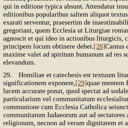
qui in editione typica absunt. Attendatur insu
editionibus popularibus saltem aliquot textus
exarati serventur, praesertim de inaestimabil
gregoriani, quem Ecclesia ut Liturgiae rom
agnoscit et qui ideo in actionibus liturgicis, c
principem locum obtinere debet.
[28]
Cantus e
maxime valet ad spiritum humanum ad res s
elevandum.
29. Homiliae et catechesis est textuum lit
significationem exponere,
[29]
quae mentem E
lucem accurate ponat, quod spectat ad sodal
particularium vel communitatum ecclesialiu
communione cum Ecclesia Catholica seiunc
communitatum Iudaeorum aut ad sectatores 
religionum, necnon ad veram dignitatem et 