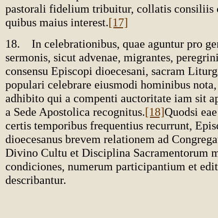
pastorali fidelium tribuitur, collatis consilii
quibus maius interest.
[17]
18. In celebrationibus, quae aguntur pro gen
sermonis, sicut advenae, migrantes, peregrini, 
consensu Episcopi dioecesani, sacram Litur
populari celebrare eiusmodi hominibus nota, 
adhibito qui a compenti auctoritate iam sit 
a Sede Apostolica recognitus.
[18]
Quodsi eae
certis temporibus frequentius recurrunt, Epi
dioecesanus brevem relationem ad Congreg
Divino Cultu et Disciplina Sacramentorum mi
condiciones, numerum participantium et edit
describantur.