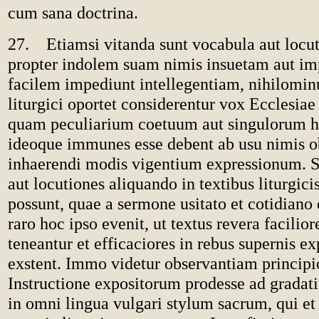
cum sana doctrina.
27. Etiamsi vitanda sunt vocabula aut locut
propter indolem suam nimis insuetam aut i
facilem impediunt intellegentiam, nihilomin
liturgici oportet considerentur vox Ecclesiae 
quam peculiarium coetuum aut singulorum 
ideoque immunes esse debent ab usu nimis 
inhaerendi modis vigentium expressionum. S
aut locutiones aliquando in textibus liturgici
possunt, quae a sermone usitato et cotidiano 
raro hoc ipso evenit, ut textus revera facilio
teneantur et efficaciores in rebus supernis e
exstent. Immo videtur observantiam princip
Instructione expositorum prodesse ad gradat
in omni lingua vulgari stylum sacrum, qui 