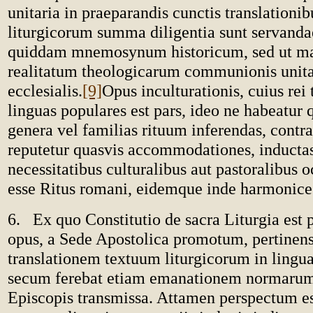
unitaria in praeparandis cunctis translationi
liturgicorum summa diligentia sunt servanda
quiddam mnemosynum historicum, sed ut ma
realitatum theologicarum communionis unita
ecclesialis.
[9]
Opus inculturationis, cuius rei 
linguas populares est pars, ideo ne habeatur 
genera vel familias rituum inferendas, contra
reputetur quasvis accommodationes, inductas
necessitatibus culturalibus aut pastoralibus o
esse Ritus romani, eidemque inde harmonice
6. Ex quo Constitutio de sacra Liturgia est 
opus, a Sede Apostolica promotum, pertinen
translationem textuum liturgicorum in lingua
secum ferebat etiam emanationem normarum 
Episcopis transmissa. Attamen perspectum es