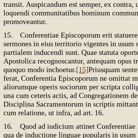
transit. Auspicandum est semper, ex contra, 
loquendi communitatibus hominum commune
promoveantur.
15. Conferentiae Episcoporum erit statuer
sermones in eius territorio vigentes in usum
partialem inducendi sunt. Quae statuta oport
Apostolica recognoscantur, antequam opus tr
quoquo modo inchoetur.
[15]
Priusquam sente
ferat, Conferentia Episcoporum ne omittat 
aliorumque operis sociorum per scripta colli
una cum ceteris actis, ad Congregationem de
Disciplina Sacramentorum in scriptis mittan
cum relatione
,
ut infra, ad art. 16.
16. Quod ad iudicium attinet Conferentiae
qua de inductione linguae popularis in usum