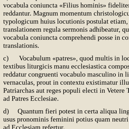
vocabula coniuncta «Filius hominis» fideliter
reddantur. Magnum momentum christologic
typologicum huius locutionis postulat etiam,
translationem regula sermonis adhibeatur, qu
vocabula coniuncta comprehendi posse in con
translationis.
c) Vocabulum «patres», quod multis in locis
textibus liturgicis manu ecclesiastica composi
reddatur congruenti vocabulo masculino in l
vernaculas, prout in contextu existimatur illu
Patriarchas aut reges populi electi in Vetere
ad Patres Ecclesiae.
d) Quantum fieri potest in certa aliqua ling
usus pronominis feminini potius quam neutri 
ad Ecclesiam refertur.