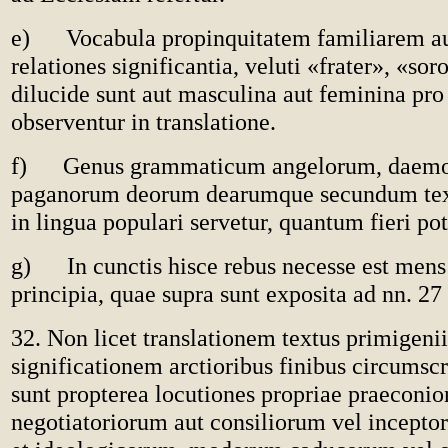
e) Vocabula propinquitatem familiarem au
relationes significantia, veluti «frater», «soro
dilucide sunt aut masculina aut feminina pro
observentur in translatione.
f) Genus grammaticum angelorum, daem
paganorum deorum dearumque secundum tex
in lingua populari servetur, quantum fieri pot
g) In cunctis hisce rebus necesse est mens 
principia, quae supra sunt exposita ad nn. 27 
32. Non licet translationem textus primigeni
significationem arctioribus finibus circumsc
sunt propterea locutiones propriae praeconi
negotiatoriorum aut consiliorum vel incepto