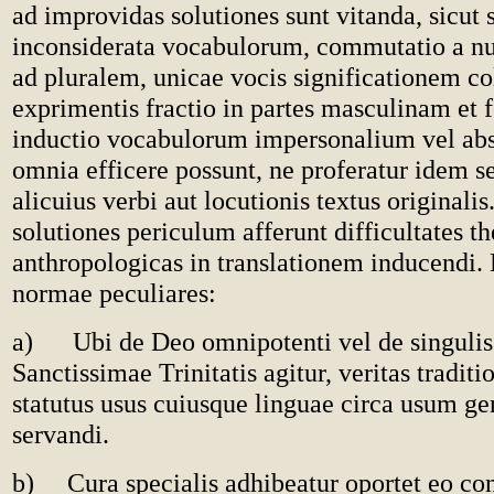
ad improvidas solutiones sunt vitanda, sicut s
inconsiderata vocabulorum, commutatio a nu
ad pluralem, unicae vocis significationem c
exprimentis fractio in partes masculinam et 
inductio vocabulorum impersonalium vel abs
omnia efficere possunt, ne proferatur idem s
alicuius verbi aut locutionis textus originali
solutiones periculum afferunt difficultates th
anthropologicas in translationem inducendi. 
normae peculiares:
a) Ubi de Deo omnipotenti vel de singulis
Sanctissimae Trinitatis agitur, veritas traditi
statutus usus cuiusque linguae circa usum ge
servandi.
b) Cura specialis adhibeatur oportet eo cons