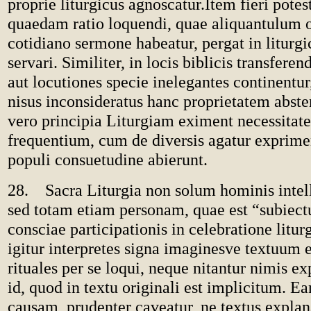
proprie liturgicus agnoscatur.Item fieri potest
quaedam ratio loquendi, quae aliquantulum o
cotidiano sermone habeatur, pergat in liturg
servari. Similiter, in locis biblicis transfere
aut locutiones specie inelegantes continentur
nisus inconsideratus hanc proprietatem abst
vero principia Liturgiam eximent necessitat
frequentium, cum de diversis agatur exprime
populi consuetudine abierunt.
28. Sacra Liturgia non solum hominis intel
sed totam etiam personam, quae est “subiect
consciae participationis in celebratione litur
igitur interpretes signa imaginesve textuum e
rituales per se loqui, neque nitantur nimis e
id, quod in textu originali est implicitum. 
causam, prudenter caveatur, ne textus explan