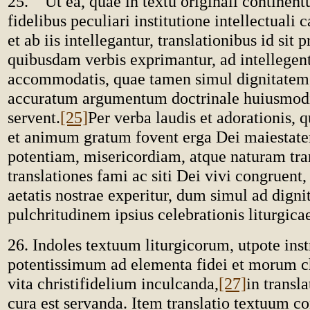
25. Ut ea, quae in textu originali continent
fidelibus peculiari institutione intellectuali 
et ab iis intellegantur, translationibus id sit 
quibusdam verbis exprimantur, ad intellegen
accommodatis, quae tamen simul dignitatem
accuratum argumentum doctrinale huiusmod
servent.
[25]
Per verba laudis et adorationis, 
et animum gratum fovent erga Dei maiestat
potentiam, misericordiam, atque naturam tr
translationes fami ac siti Dei vivi congruent
aetatis nostrae experitur, dum simul ad digni
pulchritudinem ipsius celebrationis liturgica
26. Indoles textuum liturgicorum, utpote in
potentissimum ad elementa fidei et morum c
vita christifidelium inculcanda,
[27]
in transl
cura est servanda. Item translatio textuum c