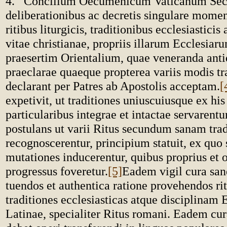
4. Concilium Oecumenicum Vaticanum Se
deliberationibus ac decretis singulare momen
ritibus liturgicis, traditionibus ecclesiasticis
vitae christianae, propriis illarum Ecclesiar
praesertim Orientalium, quae veneranda anti
praeclarae quaeque propterea variis modis t
declarant per Patres ab Apostolis acceptam.
[
expetivit, ut traditiones uniuscuiusque ex his
particularibus integrae et intactae servarentur
postulans ut varii Ritus secundum sanam tra
recognoscerentur, principium statuit, ex quo
mutationes inducerentur, quibus proprius et 
progressus foveretur.
[5]
Eadem vigil cura sane
tuendos et authentica ratione provehendos rit
traditiones ecclesiasticas atque disciplinam 
Latinae, specialiter Ritus romani. Eadem cur