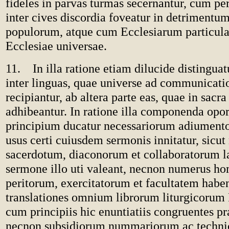
fideles in parvas turmas secernantur, cum pe
inter cives discordia foveatur in detrimentum
populorum, atque cum Ecclesiarum particul
Ecclesiae universae.
11. In illa ratione etiam dilucide distinguat
inter linguas, quae universe ad communicat
recipiantur, ab altera parte eas, quae in sacra
adhibeantur. In ratione illa componenda opor
principium ducatur necessariorum adiument
usus certi cuiusdem sermonis innitatur, sicu
sacerdotum, diaconorum et collaboratorum l
sermone illo uti valeant, necnon numerus 
peritorum, exercitatorum et facultatem habe
translationes omnium librorum liturgicorum
cum principiis hic enuntiatiis congruentes p
necnon subsidiorum nummariorum ac techn