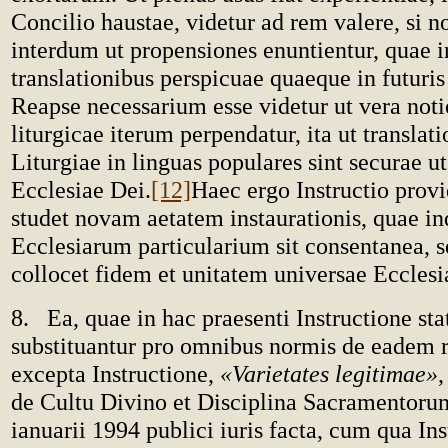
Concilio haustae, videtur ad rem valere, si n
interdum ut propensiones enuntientur, quae in
translationibus perspicuae quaeque in futuris
Reapse necessarium esse videtur ut vera notio
liturgicae iterum perpendatur, ita ut translat
Liturgiae in linguas populares sint securae u
Ecclesiae Dei.
[12]
Haec ergo Instructio provi
studet novam aetatem instaurationis, quae ind
Ecclesiarum particularium sit consentanea, s
collocet fidem et unitatem universae Ecclesi
8. Ea, quae in hac praesenti Instructione sta
substituantur pro omnibus normis de eadem re
excepta Instructione,
«Varietates legitimae»
de Cultu Divino et Disciplina Sacramentoru
ianuarii 1994 publici iuris facta, cum qua In