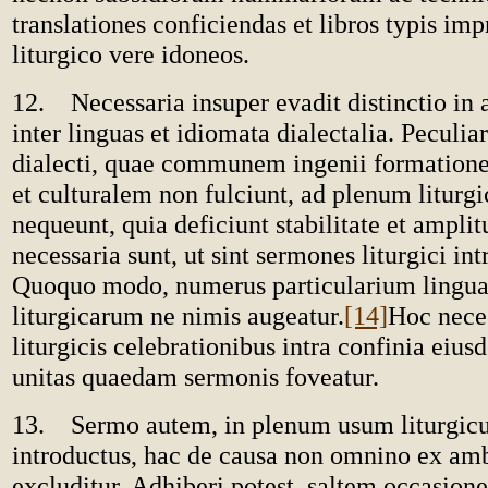
translationes conficiendas et libros typis im
liturgico vere idoneos.
12. Necessaria insuper evadit distinctio in 
inter linguas et idiomata dialectalia. Peculiar
dialecti, quae communem ingenii formatio
et culturalem non fulciunt, ad plenum liturg
nequeunt, quia deficiunt stabilitate et ampli
necessaria sunt, ut sint sermones liturgici intr
Quoquo modo, numerus particularium lingu
liturgicarum ne nimis augeatur.
[14]
Hoc neces
liturgicis celebrationibus intra confinia eius
unitas quaedam sermonis foveatur.
13. Sermo autem, in plenum usum liturgic
introductus, hac de causa non omnino ex amb
excluditur. Adhiberi potest, saltem occasione