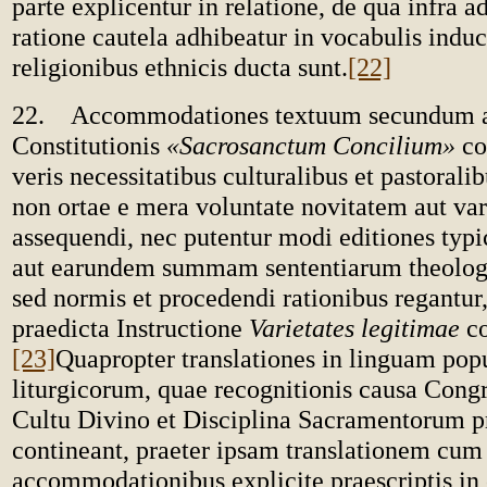
parte explicentur in relatione, de qua infra ad
ratione cautela adhibeatur in vocabulis indu
religionibus ethnicis ducta sunt.
[22]
22. Accommodationes textuum secundum ar
Constitutionis
«Sacrosanctum Concilium»
co
veris necessitatibus culturalibus et pastorali
non ortae e mera voluntate novitatem aut va
assequendi, nec putentur modi editiones typ
aut earundem summam sententiarum theolog
sed normis et procedendi rationibus regantur
praedicta Instructione
Varietates legitimae
co
[23]
Quapropter translationes in linguam po
liturgicorum, quae recognitionis causa Cong
Cultu Divino et Disciplina Sacramentorum p
contineant, praeter ipsam translationem cum
accommodationibus explicite praescriptis in 