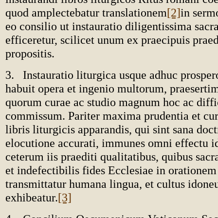
quod amplectebatur translationem
[2]
in serm
eo consilio ut instauratio diligentissima sacr
efficeretur, scilicet unum ex praecipuis praed
propositis.
3. Instauratio liturgica usque adhuc prosper
habuit opera et ingenio multorum, praesert
quorum curae ac studio magnum hoc ac diffi
commissum. Pariter maxima prudentia et cura
libris liturgicis apparandis, qui sint sana doct
elocutione accurati, immunes omni effectu i
ceterum iis praediti qualitatibus, quibus sacr
et indefectibilis fides Ecclesiae in orationem
transmittatur humana lingua, et cultus idone
exhibeatur.
[3]