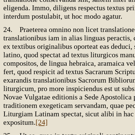
eligenda. Immo, diligens respectus textus pr
interdum postulabit, ut hoc modo agatur.
24. Praeterea omnino non licet translationes
translationibus iam in alias linguas peracti
ex textibus originalibus oporteat eas deduci, s
latino, quod spectat ad textus liturgicos manu
compositos, de lingua hebraica, aramaica vel
fert, quod respicit ad textus Sacrarum Script
exarandis translationibus Sacrorum Biblior
liturgicum, pro more inspiciendus est ut sub
Novae Vulgatae editionis a Sede Apostolica 
traditionem exegeticam servandam, quae pecu
Liturgiam Latinam spectat, sicut alibi in hac 
expositum.
[24]