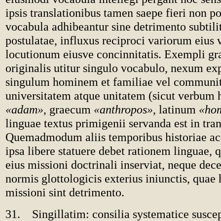
ipsis translationibus tamen saepe fieri non po
vocabula adhibeantur sine detrimento subtilit
postulatae, influxus reciproci variorum eius
locutionum eiusve concinnitatis. Exempli gra
originalis utitur singulo vocabulo, nexum ex
singulum hominem et familiae vel communi
universitatem atque unitatem (sicut verbum
«adam»
, graecum
«anthropos»
, latinum
«ho
linguae textus primigenii servanda est in tran
Quemadmodum aliis temporibus historiae acc
ipsa libere statuere debet rationem linguae,
eius missioni doctrinali inserviat, neque dec
normis glottologicis exterius iniunctis, quae
missioni sint detrimento.
31. Singillatim: consilia systematice susce