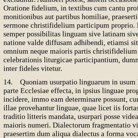
Oratione fidelium, in textibus cum cantu prof
monitionibus aut partibus homiliae, praeserti
sermone christifidelium participum proprio
semper possibilitas linguam sive latinam si
natione valde diffusam adhibendi, etiamsi si
omnium neque maioris partis christifidelium
celebrationis liturgicae participantium, du
inter fideles vitetur.
14. Quoniam usurpatio linguarum in usum l
parte Ecclesiae effecta, in ipsius linguae pr
incidere, immo eam determinare possunt, cu
illae provehantur linguae, quae licet iis forta
traditio litteris mandata, usurpari posse vide
maioris numeri. Dialectorum fragmentatio vit
praesertim dum aliqua dialectus a forma voc