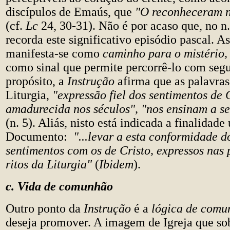
discípulos de Emaús, que
"O reconheceram n
(cf.
Lc
24, 30-31). Não é por acaso que, no 
recorda este significativo episódio pascal. As
manifesta-se como
caminho para o mistério
como sinal que permite percorrê-lo com segu
propósito, a
Instrução
afirma que as palavras 
Liturgia,
"expressão fiel dos sentimentos de C
amadurecida nos séculos", "nos ensinam a se
(n. 5). Aliás, nisto está indicada a finalidade
Documento:
"...levar a esta conformidade d
sentimentos com os de Cristo, expressos nas 
ritos da Liturgia"
(
Ibidem
).
c. Vida de comunhão
Outro ponto da
Instrução
é a
lógica de com
deseja promover. A imagem de Igreja que so