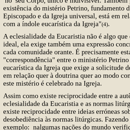
no seu Corpo, único e indivisível. Também p
existência do mistério Petrino, fundamento 
Episcopado e da Igreja universal, está em re
com a índole eucarística da Igreja"
.
(4)
A eclesialidade da Eucaristia não é algo que 
ideal, ela exige também uma expressão concr
cada comunidade orante. É precisamente est
"correspondência" entre o ministério Petrino 
eucarística da Igreja que exige a solicitude 
em relação quer à doutrina quer ao modo co
este mistério é celebrado na Igreja.
Assim como existe reciprocidade entre a aut
eclesialidade da Eucaristia e as normas litú
existe reciprocidade entre ideias erróneas sob
desobediência às normas litúrgicas. Fazend
exemplo: nalgumas nações do mundo verific