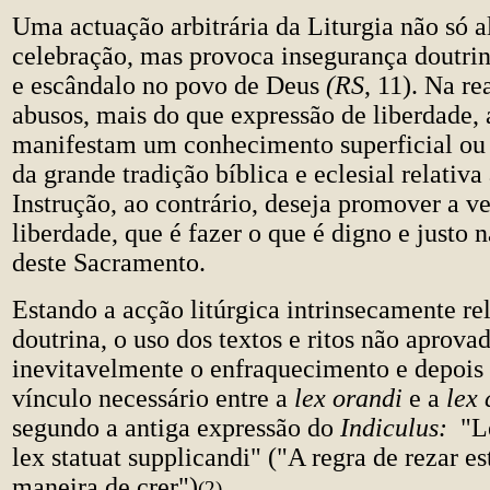
Uma actuação arbitrária da Liturgia não só al
celebração, mas provoca insegurança doutrin
e escândalo no povo de Deus
(RS
, 11). Na re
abusos, mais do que expressão de liberdade, 
manifestam um conhecimento superficial ou 
da grande tradição bíblica e eclesial relativa
Instrução, ao contrário, deseja promover a v
liberdade, que é fazer o que é digno e justo 
deste Sacramento.
Estando a acção litúrgica intrinsecamente r
doutrina, o uso dos textos e ritos não aprov
inevitavelmente o enfraquecimento e depois 
vínculo necessário entre a
lex orandi
e a
lex 
segundo a antiga expressão do
Indiculus:
"L
lex statuat supplicandi" ("A regra de rezar es
maneira de crer")
.
(2)