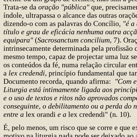
Trata-se da
oração "pública"
que, precisamen
índole, ultrapassa o alcance das outras oraçõe
dizendo-o com as palavras do Concílio,
"é a 
título e grau de eficácia nenhuma outra acçã
equipara"
(
Sacrosanctum concilium,
7). Ora
intrinsecamente determinada pela profissão d
mesmo tempo, capaz de projectar uma luz s
os conteúdos da fé, numa relação circular en
a
lex credendi,
princípio fundamental que t
Documento recorda, quando afirma:
"Com ef
Liturgia está intimamente ligada aos princíp
e o uso de textos e ritos não aprovados comp
conseguinte, o debilitamento ou a perda do 
entre a
lex orandi
e a
lex credendi" (n. 10).
É, pelo menos, um risco que se corre e que e
motivo na liturgia nada pode ser deixado ao 