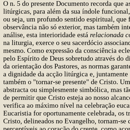
O n. 5 do presente Documento recorda que a
litúrgicas, para além da sua índole funciona
ou seja, um profundo sentido espiritual, que
observância não só exterior, mas também int
análise, esta interioridade está
relacionada 
na liturgia, exerce o seu sacerdócio associand
mesmo. Como expressão da consciência ecles
pelo Espírito de Deus sobretudo através do d
da orientação dos Pastores, as normas garant
a dignidade da acção litúrgica e, juntamente
também o "tornar-se presente" de Cristo. U
abstracta ou simplesmente simbólica, mas tã
de permitir que Cristo esteja ao nosso alcan
verifica ao máximo nível na celebração eucar
Eucaristia for oportunamente celebrada, os t
Cristo, delineados no Evangelho, tornam-se 
perceptíveis ao coração do crente, como ac