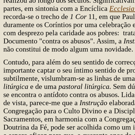
realizou ao longo dos séculos. Significativa
partes, em sintonia com a Encíclica
Ecclesia
recorda-se o trecho de
1 Cor
11, em que Paul
duramente os Coríntios por uma celebração eu
com desprezo pela caridade aos pobres: trat
Documento "contra os abusos". Assim, a
Ins
não constitui de modo algum uma novidade.
Contudo, para além do seu sentido de correc
importante captar o seu íntimo sentido de 
subtilmente, vislumbram-se as linhas de um
litúrgica
e de uma
pastoral litúrgica.
Sem dúv
se encontra o antídoto contra os abusos. Lida
de vista, parece-me que a
Instrução
elaborad
Congregação para o Culto Divino e a Discipl
Sacramentos, em harmonia com a Congregaç
Doutrina da Fé, pode ser acolhida como um i