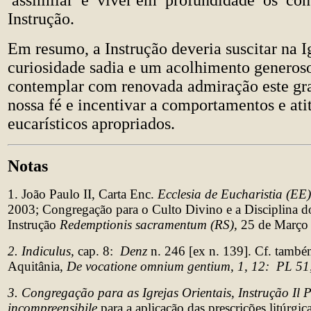
assimilar e viver em profundidade os con
Instrução.
Em resumo, a Instrução deveria suscitar na 
curiosidade sadia e um acolhimento generoso
contemplar com renovada admiração este gra
nossa fé e incentivar a comportamentos e ati
eucarísticos apropriados.
Notas
1. João Paulo II, Carta Enc.
Ecclesia de Eucharistia (EE)
2003; Congregação para o Culto Divino e a Disciplina d
Instrução
Redemptionis sacramentum (RS),
25 de Março 
2. Indiculus,
cap. 8:
Denz
n. 246 [ex n. 139]. Cf. també
Aquitânia,
De vocatione omnium gentium, 1, 12: PL 51
3. Congregação para as Igrejas Orientais, Instrução Il 
incompreensibile
para a aplicação das prescrições litúrgi