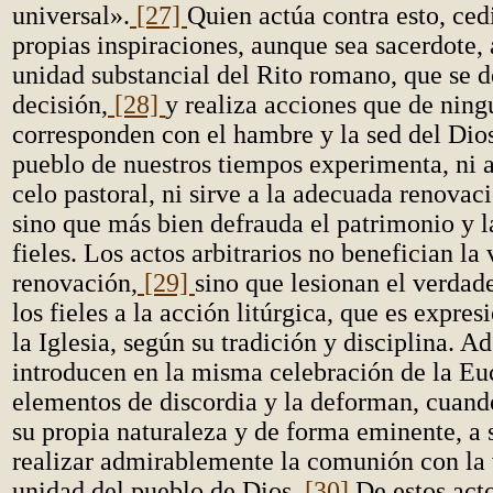
universal».
[27]
Quien actúa contra esto, ced
propias inspiraciones, aunque sea sacerdote, 
unidad substancial del Rito romano, que se 
decisión,
[28]
y realiza acciones que de nin
corresponden con el hambre y la sed del Dios
pueblo de nuestros tiempos experimenta, ni a
celo pastoral, ni sirve a la adecuada renovaci
sino que más bien defrauda el patrimonio y l
fieles. Los actos arbitrarios no benefician la
renovación,
[29]
sino que lesionan el verdad
los fieles a la acción litúrgica, que es expres
la Iglesia, según su tradición y disciplina. A
introducen en la misma celebración de la Euc
elementos de discordia y la deforman, cuando
su propia naturaleza y de forma eminente, a s
realizar admirablemente la comunión con la 
unidad del pueblo de Dios.
[30]
De estos acto