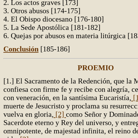
2. Los actos graves [173]
3. Otros abusos [174-175]
4. El Obispo diocesano [176-180]
5. La Sede Apostólica [181-182]
6. Quejas por abusos en materia litúrgica [1
Conclusión
[185-186]
PROEMIO
[1.] El Sacramento de la Redención, que la 
confiesa con firme fe y recibe con alegría, c
con veneración, en la santísima Eucaristía,
[
muerte de Jesucristo y proclama su resurrecc
vuelva en gloria,
[2]
como Señor y Dominado
Sacerdote eterno y Rey del universo, y entre
omnipotente, de majestad infinita, el reino d