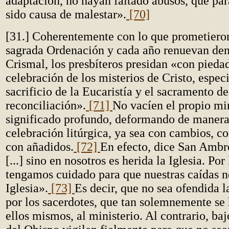
adaptación, no hayan faltado abusos, que pa
sido causa de malestar».
[70]
[31.] Coherentemente con lo que prometieron 
sagrada Ordenación y cada año renuevan den
Crismal, los presbíteros presidan «con piedad
celebración de los misterios de Cristo, espec
sacrificio de la Eucaristía y el sacramento de
reconciliación».
[71]
No vacíen el propio min
significado profundo, deformando de manera 
celebración litúrgica, ya sea con cambios, c
con añadidos.
[72]
En efecto, dice San Ambro
[...] sino en nosotros es herida la Iglesia. Por 
tengamos cuidado para que nuestras caídas n
Iglesia».
[73]
Es decir, que no sea ofendida l
por los sacerdotes, que tan solemnemente se 
ellos mismos, al ministerio. Al contrario, baj