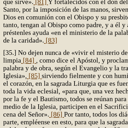
que sirve».
[81]
Y fortalecidos con el don de
Santo, por la imposición de las manos, sirve
Dios en comunión con el Obispo y su presbit
tanto, tengan al Obispo como padre, y a él y a
préstenles ayuda «en el ministerio de la palab
de la caridad».
[83]
[35.] No dejen nunca de «vivir el misterio de
limpia
[84]
, como dice el Apóstol, y proclam
palabra y de obra, según el Evangelio y la tr
Iglesia»,
[85]
sirviendo fielmente y con humi
el corazón, en la sagrada Liturgia que es fu
toda la vida eclesial, «para que, una vez hec
por la fe y el Bautismo, todos se reúnan para
medio de la Iglesia, participen en el Sacrifi
cena del Señor».
[86]
Por tanto, todos los di
parte, empléense en esto, para que la sagrada