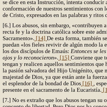
se dice en esta Instrucción, intenta conducir 
conformación de nuestros sentimientos con l
de Cristo, expresados en las palabras y ritos d
[6.] Los abusos, sin embargo, «contribuyen a
recta fe y la doctrina católica sobre este adm
Sacramento».
[14]
De esta forma, también s
puedan «los fieles revivir de algún modo la 
los dos discípulos de Emaús:
Entonces se les
ojos y lo reconocieron
».
[15]
Conviene que to
tengan y realicen aquellos sentimientos que 
la pasión salvadora del Hijo Unigénito, que m
majestad de Dios, ya que están ante la fuerza
el esplendor de la bondad de Dios
[16]
, esp
presente en el sacramento de la Eucaristía.
[
[7.] No es extraño que los abusos tengan su o
concepto de libertad. Pero Dios nos ha conce