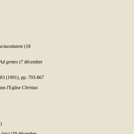
actuositatem
(18
Ad gentes
(7 décembre
83 (1991), pp. 793-867
ans l'Eglise
Christus
)
 laici
(30 décembre