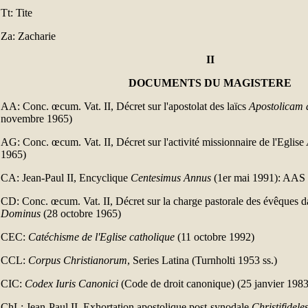
Tt: Tite
Za: Zacharie
II
DOCUMENTS DU MAGISTERE
AA: Conc. œcum. Vat. II, Décret sur l'apostolat des laïcs
Apostolicam 
novembre 1965)
AG: Conc. œcum. Vat. II, Décret sur l'activité missionnaire de l'Eglise
1965)
CA: Jean-Paul II, Encyclique
Centesimus Annus
(1er mai 1991): AAS 
CD: Conc. œcum. Vat. II, Décret sur la charge pastorale des évêques d
Dominus
(28 octobre 1965)
CEC:
Catéchisme de l'Eglise catholique
(11 octobre 1992)
CCL:
Corpus Christianorum
, Series Latina (Turnholti 1953 ss.)
CIC:
Codex Iuris Canonici
(Code de droit canonique) (25 janvier 1983
ChL: Jean-Paul II, Exhortation apostolique post-synodale
Christifideles