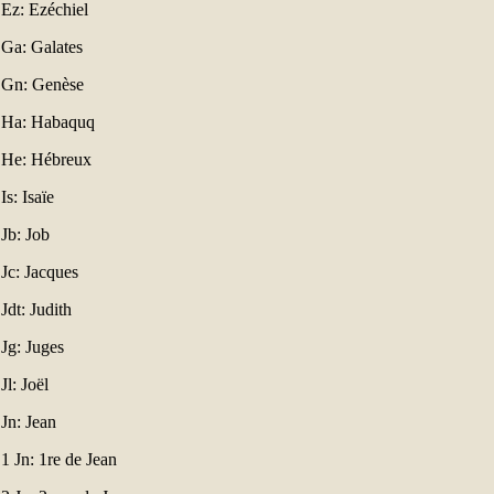
Ez: Ezéchiel
Ga: Galates
Gn: Genèse
Ha: Habaquq
He: Hébreux
Is: Isaïe
Jb: Job
Jc: Jacques
Jdt: Judith
Jg: Juges
Jl: Joël
Jn: Jean
1 Jn: 1re de Jean