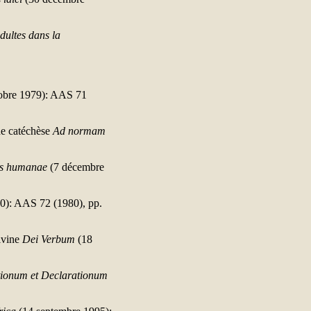
dultes dans la
obre 1979): AAS 71
de catéchèse
Ad normam
tis humanae
(7 décembre
0): AAS 72 (1980), pp.
ivine
Dei Verbum
(18
tionum et Declarationum