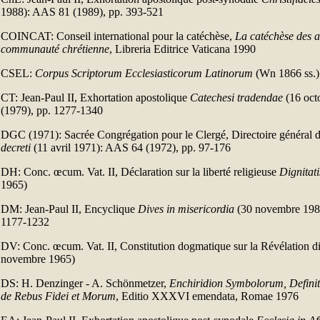
1988): AAS 81 (1989), pp. 393-521
COINCAT: Conseil international pour la catéchèse,
La catéchèse des a
communauté chrétienne
, Libreria Editrice Vaticana 1990
CSEL:
Corpus Scriptorum Ecclesiasticorum Latinorum
(Wn 1866 ss.)
CT: Jean-Paul II, Exhortation apostolique
Catechesi tradendae
(16 oct
(1979), pp. 1277-1340
DGC (1971): Sacrée Congrégation pour le Clergé, Directoire général 
decreti
(11 avril 1971): AAS 64 (1972), pp. 97-176
DH: Conc. œcum. Vat. II, Déclaration sur la liberté religieuse
Dignita
1965)
DM: Jean-Paul II, Encyclique
Dives in misericordia
(30 novembre 198
1177-1232
DV: Conc. œcum. Vat. II, Constitution dogmatique sur la Révélation d
novembre 1965)
DS: H. Denzinger - A. Schönmetzer,
Enchiridion Symbolorum, Defini
de Rebus Fidei et Morum
, Editio XXXVI emendata, Romae 1976