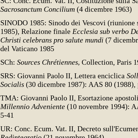
SC: Conc. Ecum. Vat. II, Costituzione sulla S
Sacrosanctum Concilium
(4 dicembre 1963)
SINODO 1985: Sinodo dei Vescovi (riunione s
1985), Relazione finale
Ecclesia sub verbo De
Christi celebrans pro salute mundi
(7 dicembr
del Vaticano 1985
SCh:
Sources Chrétiennes,
Collection, Paris 1
SRS: Giovanni Paolo II, Lettera enciclica
Sol
Socialis
(30 dicembre 1987): AAS 80 (1988), 
TMA: Giovanni Paolo II, Esortazione apostol
Millennio Adveniente
(10 novembre 1994): A
5-41
UR: Conc. Ecum. Vat. II, Decreto sull'Ecum
Redintegratio
(21 novembre 1964)