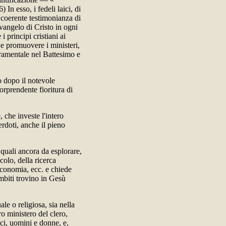
 In esso, i fedeli laici, di
a coerente testimonianza di
 vangelo di Cristo in ogni
 principi cristiani ai
e e promuovere i ministeri,
acramentale nel Battesimo e
o dopo il notevole
orprendente fioritura di
 che investe l'intero
rdoti, anche il pieno
 quali ancora da esplorare,
colo, della ricerca
'economia, ecc. e chiede
ambiti trovino in Gesù
le o religiosa, sia nella
ro ministero del clero,
ici, uomini e donne, e,