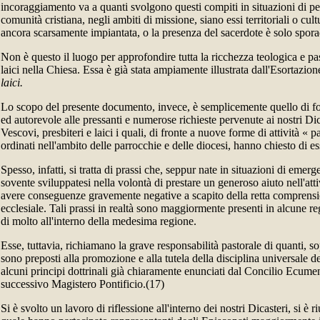
incoraggiamento va a quanti svolgono questi compiti in situazioni di p
comunità cristiana, negli ambiti di missione, siano essi territoriali o cul
ancora scarsamente impiantata, o la presenza del sacerdote è solo spora
Non è questo il luogo per approfondire tutta la ricchezza teologica e pas
laici nella Chiesa. Essa è già stata ampiamente illustrata dall'Esortazio
laici.
Lo scopo del presente documento, invece, è semplicemente quello di for
ed autorevole alle pressanti e numerose richieste pervenute ai nostri Dic
Vescovi, presbiteri e laici i quali, di fronte a nuove forme di attività « p
ordinati nell'ambito delle parrocchie e delle diocesi, hanno chiesto di es
Spesso, infatti, si tratta di prassi che, seppur nate in situazioni di emerg
sovente sviluppatesi nella volontà di prestare un generoso aiuto nell'att
avere conseguenze gravemente negative a scapito della retta comprens
ecclesiale. Tali prassi in realtà sono maggiormente presenti in alcune reg
di molto all'interno della medesima regione.
Esse, tuttavia, richiamano la grave responsabilità pastorale di quanti, s
sono preposti alla promozione e alla tutela della disciplina universale d
alcuni principi dottrinali già chiaramente enunciati dal Concilio Ecume
successivo Magistero Pontificio.(17)
Si è svolto un lavoro di riflessione all'interno dei nostri Dicasteri, si è 