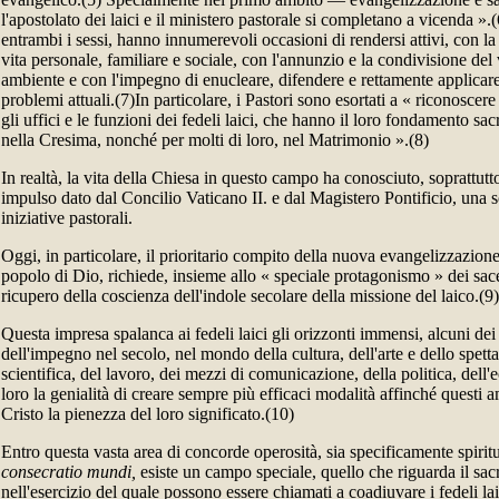
l'apostolato dei laici e il ministero pastorale si completano a vicenda ».(6)
entrambi i sessi, hanno innumerevoli occasioni di rendersi attivi, con l
vita personale, familiare e sociale, con l'annunzio e la condivisione del
ambiente e con l'impegno di enucleare, difendere e rettamente applicare i
problemi attuali.(7)In particolare, i Pastori sono esortati a « riconoscer
gli uffici e le funzioni dei fedeli laici, che hanno il loro fondamento s
nella Cresima, nonché per molti di loro, nel Matrimonio ».(8)
In realtà, la vita della Chiesa in questo campo ha conosciuto, soprattutt
impulso dato dal Concilio Vaticano II. e dal Magistero Pontificio, una s
iniziative pastorali.
Oggi, in particolare, il prioritario compito della nuova evangelizzazione,
popolo di Dio, richiede, insieme allo « speciale protagonismo » dei sace
ricupero della coscienza dell'indole secolare della missione del laico.(9)
Questa impresa spalanca ai fedeli laici gli orizzonti immensi, alcuni dei
dell'impegno nel secolo, nel mondo della cultura, dell'arte e dello spetta
scientifica, del lavoro, dei mezzi di comunicazione, della politica, dell
loro la genialità di creare sempre più efficaci modalità affinché questi 
Cristo la pienezza del loro significato.(10)
Entro questa vasta area di concorde operosità, sia specificamente spiritua
consecratio mundi,
esiste un campo speciale, quello che riguarda il sac
nell'esercizio del quale possono essere chiamati a coadiuvare i fedeli la