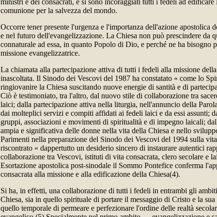
ministri e dei consacrati, e si sono incoraggiati tutti i fedeli ad edificar
comunione per la salvezza del mondo.
Occorre tener presente l'urgenza e l'importanza dell'azione apostolica dei
e nel futuro dell'evangelizzazione. La Chiesa non può prescindere da q
connaturale ad essa, in quanto Popolo di Dio, e perché ne ha bisogno pe
missione evangelizzatrice.
La chiamata alla partecipazione attiva di tutti i fedeli alla missione del
inascoltata. Il Sinodo dei Vescovi del 1987 ha constatato « come lo Spi
ringiovanire la Chiesa suscitando nuove energie di santità e di partecipaz
Ciò è testimoniato, tra l'altro, dal nuovo stile di collaborazione tra sacerd
laici; dalla partecipazione attiva nella liturgia, nell'annuncio della Parol
dai molteplici servizi e compiti affidati ai fedeli laici e da essi assunti; d
gruppi, associazioni e movimenti di spiritualità e di impegno laicali; da
ampia e significativa delle donne nella vita della Chiesa e nello sviluppo
Parimenti nella preparazione del Sinodo dei Vescovi del 1994 sulla vita
riscontrato « dappertutto un desiderio sincero di instaurare autentici ra
collaborazione tra Vescovi, istituti di vita consacrata, clero secolare e l
Esortazione apostolica post-sinodale il Sommo Pontefice conferma l'app
consacrata alla missione e alla edificazione della Chiesa(4).
Si ha, in effetti, una collaborazione di tutti i fedeli in entrambi gli ambi
Chiesa, sia in quello spirituale di portare il messaggio di Cristo e la sua
quello temporale di permeare e perfezionare l'ordine delle realtà secolari
evangelico.(5) Specialmente nel primo ambito — evangelizzazione e s