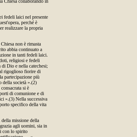
e la Chiesa collaborando in
 fedeli laici nel presente
uest'opera, perché è
r realizzare la propria
la Chiesa non è rimasta
rito abbia continuato a
ione in tanti fedeli laici.
oti, religiosi e fedeli
a di Dio e nella catechesi;
al rigoglioso fiorire di
lla partecipazione più
 della società ».(2)
 consacrata si è
pporti di comunione e di
aici ».(3) Nella successiva
orto specifico della vita
ti della missione della
 grazia agli uomini, sia in
 con lo spirito
antificazione — «