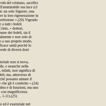
ità del cristiano, sacrifici
all'ammirabile sua luce (cf
i: un solo Signore, una
er la loro rigenerazione in
 perfezione ».(20) Vigendo
a tutti i fedeli
risto, « dottori,
mune dei fedeli, sia il
ialmente e non solo di
uno a suo proprio modo,
ficace unità perché lo
vede di diversi doni
eriale non si trova,
ile, e neanche nella
 infatti, non significa di
eli; ma, attraverso di
rché possano aiutare il
 che gli è conferito ».(24)
embra e di funzioni, ma uno
oni con magnificenza
, 1-11).(25)
to ed è essenziale nel