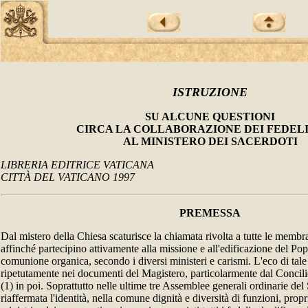
ISTRUZIONE
SU ALCUNE QUESTIONI
CIRCA LA COLLABORAZIONE DEI FEDELI
AL MINISTERO DEI SACERDOTI
LIBRERIA EDITRICE VATICANA
CITTÀ DEL VATICANO 1997
PREMESSA
Dal mistero della Chiesa scaturisce la chiamata rivolta a tutte le memb
affinché partecipino attivamente alla missione e all'edificazione del Po
comunione organica, secondo i diversi ministeri e carismi. L'eco di tale
ripetutamente nei documenti del Magistero, particolarmente dal Concil
(1) in poi. Soprattutto nelle ultime tre Assemblee generali ordinarie del
riaffermata l'identità, nella comune dignità e diversità di funzioni, propria