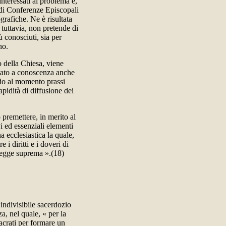
nteressati al problema e,
 di Conferenze Episcopali
ografiche. Ne è risultata
tuttavia, non pretende di
ù conosciuti, sia per
no.
io della Chiesa, viene
ortato a conoscenza anche
ando al momento prassi
apidità di diffusione dei
o premettere, in merito al
vi ed essenziali elementi
a ecclesiastica la quale,
i diritti e i doveri di
 legge suprema ».(18)
indivisibile sacerdozio
a, nel quale, « per la
acrati per formare un