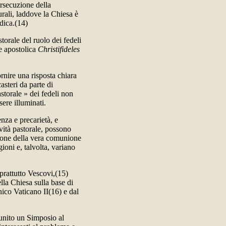
ersecuzione della
turali, laddove la Chiesa è
dica.(14)
torale del ruolo dei fedeli
ne apostolica
Christifideles
nire una risposta chiara
asteri da parte di
astorale » dei fedeli non
sere illuminati.
enza e precarietà, e
ività pastorale, possono
ione della vera comunione
ioni e, talvolta, variano
oprattutto Vescovi,(15)
ella Chiesa sulla base di
nico Vaticano II(16) e dal
riunito un Simposio al