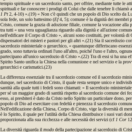
tempio spirituale e un sacerdozio santo, per offrire, mediante tutte le attiv
spirituali e far conoscere i prodigi di Colui che dalle tenebre li chiamò 
1 Pt
2, 4-10) ».(19) « Non c'è quindi che un popolo di Dio scelto da Lu
sola fede, un solo battesimo (
Ef
4, 5); comune è la dignità dei membri p
Cristo, comune la grazia di adozione filiale, comune la vocazione alla
tra tutti « una vera uguaglianza riguardo alla dignità e all'azione comune 
nell'edificare il Corpo di Cristo », alcuni sono costituiti, per volontà di C
dispensatori dei misteri e pastori per gli altri ».(21) Sia il sacerdozio co
sacerdozio ministeriale o gerarchico, « quantunque differiscano essenz
grado, sono tuttavia ordinati l'uno all'altro, poiché l'uno e l'altro, ogn
partecipano all'unico sacerdozio di Cristo ».(22) Tra di essi si ha una ef
Spirito Santo unifica la Chiesa nella comunione e nel servizio e la prov
gerarchici e carismatici.(23)
La differenza essenziale tra il sacerdozio comune ed il sacerdozio minist
dunque, nel sacerdozio di Cristo, il quale resta sempre unico e indivisib
santità alla quale tutti i fedeli sono chiamati: « Il sacerdozio ministeriale,
per sé un maggior grado di santità rispetto al sacerdozio comune dei fed
esso, ai presbiteri è dato da Cristo nello Spirito un particolare dono, pe
popolo di Dio ad esercitare con fedeltà e pienezza il sacerdozio comune
Nell'edificazione della Chiesa, Corpo di Cristo, vige la diversità di m
è lo Spirito, il quale per l'utilità della Chiesa distribuisce i suoi vari d
proporzionata alla sua ricchezza e alle necessità dei servizi (cf
1 Cor
12
La diversità riguarda il
modo
della partecipazione al sacerdozio di Cris