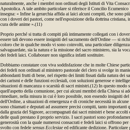
naturalmente, anche i membri non ordinati degli Istituti di Vita Consacra
Apostolica. A tale ambito particolare si riferisce il Concilio Ecumenico
insegna: « Infine la gerarchia affida ai laici alcuni compiti, che sono p
con i doveri dei pastori, come nell'esposizione della dottrina cristiana, in 
cura delle anime ».(11)
Proprio perché si tratta di compiti più intimamente collegati con i dove
essere tali devono essere insigniti del sacramento dell'Ordine — si richie
coloro che in qualche modo vi sono coinvolti, una particolare diligenz
salvaguardate, sia la natura e la missione del sacro ministero, sia la voc
dei fedeli laici. Collaborare non significa infatti sostituire.
Dobbiamo constatare con viva soddisfazione che in molte Chiese partic
dei fedeli non ordinati al ministero pastorale del clero si svolge in mani
abbondanti frutti di bene, nel rispetto dei limiti fissati dalla natura dei s
dei carismi e delle funzioni ecclesiali, con soluzioni generose e intellige
situazioni di mancanza o scarsità di sacri ministri.(12) In questo modo s
quell'aspetto della comunione, per cui alcuni membri della Chiesa si a
rimediare, nella misura in cui è loro possibile, non essendo insigniti de
dell'Ordine, a situazioni di emergenza e di croniche necessità in alcune
sono chiamati e deputati ad assumere precisi compiti, tanto importanti q
dalla grazia del Signore, accompagnati dai sacri ministri e bene accolti
delle quali prestano il proprio servizio. I sacri pastori sono profondame
generosità con la quale numerosi consacrati e fedeli laici si offrono per 
svolto con fedele
sensus Ecclesiae
ed edificante dedizione. Particolare 