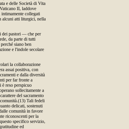
ta e delle Società di Vita
 Vaticano II, laddove
iù intimamente collegati
alcuni atti liturgici, nella
ri dei pastori — che per
de, da parte di tutti
a perché siano ben
azione e l'indole secolare
olari la collaborazione
era assai positiva, con
acramenti e dalla diversità
nti per far fronte a
i è reso perspicuo
doperano sollecitamente a
l carattere del sacramento
 comunità.(13) Tali fedeli
uanto delicati, sostenuti
 dalle comunità in favore
nte riconoscenti per la
questo specifico servizio,
gratitudine ed