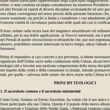
quale hanno partecipato rappresentanti degli Episcopati maggiormente i
infine, è stata condotta un'ampia consultazione tra numerosi Presidenti
ed altri Presuli ed esperti di diverse discipline ecclesiastiche ed aree ge
una chiara convergenza nel senso preciso della presente Istruzione che, 
essere esauriente, sia perché si limita a considerare i casi attualmente pi
l'estrema varietà di circostanze particolari nelle quali tali casi si verifica
Il testo, redatto sulla sicura base del magistero straordinario ed ordinar
affidato, per la sua fedele applicazione, ai Vescovi interessati, ma è p
dei Presuli di quelle circoscrizioni ecclesiastiche che, pur non registr
abusive, potrebbero esserne interessate in breve tempo, attesa l'attuale r
fenomeni.
Prima di rispondere ai casi concreti a noi pervenuti, si ritiene necessari
significato dell'Ordine sacro nella costituzione della Chiesa, alcuni bre
teologici atti a favorire una motivata comprensione della stessa disciplin
nel rispetto della verità e della comunione ecclesiale, intende promuovere 
tutti, per quella « salvezza delle anime che deve essere nella Chiesa la
PRINCIPI TEOLOGICI
1. Il sacerdozio comune e il sacerdozio ministeriale
Cristo Gesù, Sommo ed Eterno Sacerdote, ha voluto che il suo unico e 
fosse partecipato alla sua Chiesa. Questa è il popolo della nuova alleanz
rigenerazione e l'unzione dello Spirito Santo, i battezzati vengono cons