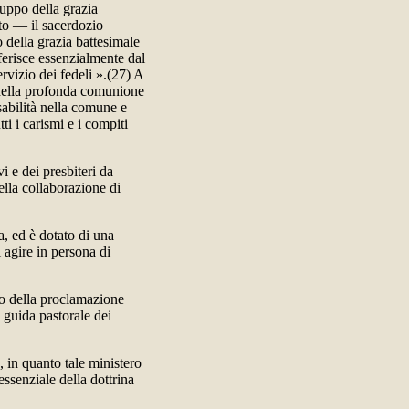
luppo della grazia
ito — il sacerdozio
o della grazia battesimale
fferisce essenzialmente dal
rvizio dei fedeli ».(27) A
 della profonda comunione
sabilità nella comune e
ti i carismi e i compiti
i e dei presbiteri da
lla collaborazione di
a, ed è dotato di una
i agire in persona di
zzo della proclamazione
 guida pastorale dei
 in quanto tale ministero
essenziale della dottrina