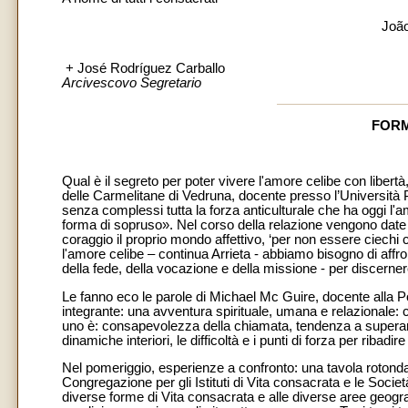
João
+ José Rodríguez Carballo
Arcivescovo Segretario
FORM
Qual è il segreto per poter vivere l'amore celibe con liber
delle Carmelitane di Vedruna, docente presso l’Università P
senza complessi tutta la forza anticulturale che ha oggi l'
forma di sopruso». Nel corso della relazione vengono date 
coraggio il proprio mondo affettivo, ‘per non essere ciechi 
l'amore celibe – continua Arrieta - abbiamo bisogno di aff
della fede, della vocazione e della missione - per discerner
Le fanno eco le parole di Michael Mc Guire, docente alla P
integrante: una avventura spirituale, umana e relazionale: 
uno è: consapevolezza della chiamata, tendenza a superare l
dinamiche interiori, le difficoltà e i punti di forza per ribad
Nel pomeriggio, esperienze a confronto: una tavola rotonda
Congregazione per gli Istituti di Vita consacrata e le Società
diverse forme di Vita consacrata e alle diverse aree geogr