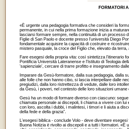
FORMATORI A
«È urgente una pedagogia formativa che consideri la forma
permanente, in cui nella prima formazione inizia a maturare
lasciarsi formare
sempre, nella continuità di un processo d
Figlie di San Paolo e docente presso l'università Diego Por
fondamentale acquisire la capacità di costruire e ricostruire l
mistero pasquale, la croce del Figlio che, elevato da terra, a
Fare esegesi della propria vita: così sintetizza l'itinerario
Pontificia Università Lateranense e l'Istituto di Teologia de
'sapienziale', cercare di trarre profitto e insegnamento dal
Imparare da Gesù-formatore, dalla sua pedagogia, dalla s
alle folle che non hanno cibo, si lascia interpellare dalle nec
pregiudizi, dalla loro ristrettezza di vedute, dalle loro intol
da Gesù, i poveri, nel contesto delle loro situazioni umane e 
Gesù ha un modo di formare diverso con ciascuno: segue il
chiamata personale ai discepoli, li chiama a vivere con lui 
con loro, ascolta i dubbi, i malintesi, i timori e li aiuta a d
della fede e della grazia".
L'esegesi biblica - conclude Volo - deve diventare esegesi vit
Buona Notizia è rivolto ai discepoli e a tutti i formatori. «È