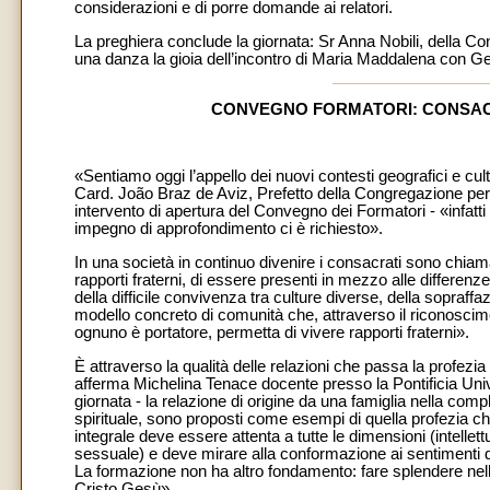
considerazioni e di porre domande ai relatori.
La preghiera conclude la giornata: Sr Anna Nobili, della C
una danza la gioia dell’incontro di Maria Maddalena con G
CONVEGNO FORMATORI: CONSACR
«Sentiamo oggi l’appello dei nuovi contesti geografici e cul
Card. João Braz de Aviz, Prefetto della Congregazione per gli
intervento di apertura del Convegno dei Formatori - «infatti
impegno di approfondimento ci è richiesto».
In una società in continuo divenire i consacrati sono chiam
rapporti fraterni, di essere presenti in mezzo alle differenze
della difficile convivenza tra culture diverse, della sopraff
modello concreto di comunità che, attraverso il riconoscime
ognuno è portatore, permetta di vivere rapporti fraterni».
È attraverso la qualità delle relazioni che passa la profezi
afferma Michelina Tenace docente presso la Pontificia Uni
giornata - la relazione di origine da una famiglia nella comple
spirituale, sono proposti come esempi di quella profezia c
integrale deve essere attenta a tutte le dimensioni (intellet
sessuale) e deve mirare alla conformazione ai sentimenti di
La formazione non ha altro fondamento: fare splendere nell
Cristo Gesù».