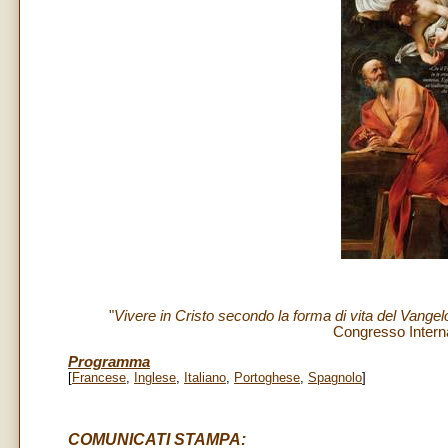
"
Vivere in Cristo secondo la forma di vita del Vange
Congresso Interna
Programma
[
Francese
,
Inglese
,
Italiano
,
Portoghese
,
Spagnolo
]
COMUNICATI STAMPA: