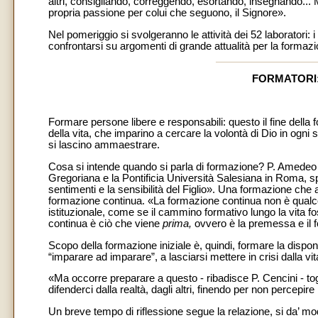
altri, consigliando, correggendo, esortando, insegnando... M
propria passione per colui che seguono, il Signore».
Nel pomeriggio si svolgeranno le attività dei 52 laboratori: i
confrontarsi su argomenti di grande attualità per la formazi
FORMATORI:
Formare persone libere e responsabili: questo il fine della
della vita, che imparino a cercare la volontà di Dio in ogni 
si lascino ammaestrare.
Cosa si intende quando si parla di formazione? P. Amedeo C
Gregoriana e la Pontificia Università Salesiana in Roma, s
sentimenti e la sensibilità del Figlio». Una formazione che a
formazione continua. «La formazione continua non è qual
istituzionale, come se il cammino formativo lungo la vita f
continua è ciò che viene
prima,
ovvero è la premessa e il fo
Scopo della formazione iniziale è, quindi, formare la disponib
“imparare ad imparare”, a lasciarsi mettere in crisi dalla vita
«Ma occorre preparare a questo - ribadisce P. Cencini - togli
difenderci dalla realtà, dagli altri, finendo per non percepi
Un breve tempo di riflessione segue la relazione, si da’ mod