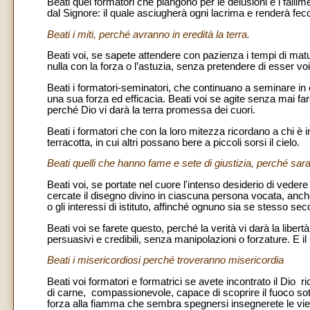
Beati quei formatori che piangono per le delusioni e i falli
dal Signore: il quale asciugherà ogni lacrima e renderà feco
Beati i miti, perché avranno in eredità la terra.
Beati voi, se sapete attendere con pazienza i tempi di ma
nulla con la forza o l’astuzia, senza pretendere di esser voi 
Beati i formatori-seminatori, che continuano a seminare i
una sua forza ed efficacia. Beati voi se agite senza mai fa
perché Dio vi darà la terra promessa dei cuori.
Beati i formatori che con la loro mitezza ricordano a chi è
terracotta, in cui altri possano bere a piccoli sorsi il cielo.
Beati quelli che hanno fame e sete di giustizia, perché sar
Beati voi, se portate nel cuore l'intenso desiderio di vedere r
cercate il disegno divino in ciascuna persona vocata, anch
o gli interessi di istituto, affinché ognuno sia se stesso sec
Beati voi se farete questo, perché la verità vi darà la libert
persuasivi e credibili, senza manipolazioni o forzature. E il
Beati i misericordiosi perché troveranno misericordia
Beati voi formatori e formatrici se avete incontrato il Dio 
di carne, compassionevole, capace di scoprire il fuoco so
forza alla fiamma che sembra spegnersi insegnerete le vie 