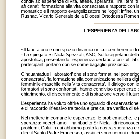
condiviso esperienze di vita, attese, speranze. Tra i temi tratt
africana’; ‘formazione alla vita consacrata e rapporto con l
monastico e il rapporto evangelizzatore nell’oggi’; infine,
Rusnac, Vicario Generale della Diocesi Ortodossa Romena 
L’ESPERIENZA DEI LA
«Il laboratorio è uno spazio dinamico in cui cercheremo di i
- ha spiegato Sr Nicla Spezzati, ASC; Sottosegretario della C
apostolica, presentando l’esperienza dei laboratori - «Il labo
partecipanti portano con sé come bagaglio prezioso».
Cinquantadue i ‘laboratori’ che si sono formati nel pomeriggi
consacrata’, ‘la formazione alla comunicazione nell’era digit
femminile-maschile nella Vita consacrata’, ‘il dialogo con le
formatori si sono confrontati, hanno condiviso esperienze per
chiarimento, di discernimento e di ispirazione verso il futur
L’esperienza ha voluto offrire uno sguardo di osservazione 
e di raccordo riflessivo tra teoria e pratica, tra verifica di 
Nel mettere in comune le esperienze, le problematiche, le pr
speranza: «cerchiamo – ha ribadito Sr Nicla - di riconoscere
problemi, Colui in cui abbiamo posto la nostra speranza e 
dice il Santo Padre Francesco, ossia ci sono uomini e donn