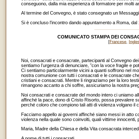
conseguono, dalla mia esperienza di formatore per molti anni
Al termine del Convegno, è stato consegnato un Messaggio per
Si è concluso l’incontro dando appuntamento a Roma, dal 16
COMUNICATO STAMPA DEI CONSAC
[
Francese
,
Ingle
Noi, consacrati e consacrate, partecipanti al Convegno dei 
sentiamo l'urgenza di denunciare, "con la voce fragile e pot
Ci sentiamo particolarmente vicini a quanti soffrono nel m
nostra comunione con tutti i consacrati e le consacrate che
cristiani e consacrati. Mentre li ringraziamo per la loro te
rimangono accanto a chi soffre, assicuriamo la nostra preg
Noi consacrati e consacrate del mondo intero ci uniamo all
affinché la pace, dono di Cristo Risorto, possa prevalere sul
perché coloro che compiono tali atti di violenza volgano il c
Facciamo appello ai governi affinché siano messi in atto conc
violenza nella quale sono coinvolti, quali vittime innocenti
Maria, Madre della Chiesa e della Vita consacrata interceda
A nome di tutti i consacrati