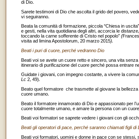
di Dio.
Sarete testimoni di Dio che ascolta il grido del povero, ved
vi seguiranno.
Beata la comunità di formazione, piccola “Chiesa in uscita”,
e gesti, nella vita quotidiana degli altri, accorcia le dista
toccando la carne sofferente di Cristo nel popolo”
(
France
visita ad limina Apostolorum, 20 marzo 2015
).
Beati i puri di cuore, perché vedranno Dio
Beati voi se avete un cuore retto e sincero, una vita senza
itinerario di purificazione del cuore perché possa entrare 
Guidate i giovani, con impegno costante, a vivere la comun
Lc
2, 49).
Beato quel formatore che trasmette al giovane la bellezza di
cuore umano.
Beato il formatore innamorato di Dio e appassionato per l
cuore totalmente umano, e amare la persona con un cuore 
Beati voi formatori se saprete vedere i giovani con gli occh
Beati gli operatori di pace, perché saranno chiamati figli di 
Beati voi formatori, uomini e donne in pace con se stessi,