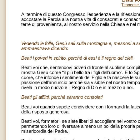
Beati vo
[
Francese
Al termine di questo Congresso l’esperienza e la riflessio
accostare la Parola alla nostra vita di consacrati e consacrate
terre di provenienza, al nostro servizio nella Chiesa e nel
Vedendo le folle, Gesù salì sulla montagna e, messosi a sede
ammaestrava dicendo:
Beati i poveri in spirito, perché di essi è il regno dei cieli.
Beati voi che, sentendovi poveri di fronte al sublime compito
mostra Gesù come “il più bello tra i figli dell’uomo”. È lo Sp
cuore, che infonde i sentimenti del Figlio e fa nascere le su
passione dell’annuncio perché sia visibile nel nostro tempo 
rivela in modo nuovo e il Regno di Dio è in mezzo a noi.
Beati gli afflitti, perché saranno consolati
Beati voi quando sapete condividere con i formandi la fatica 
della risposta generosa.
Beati voi, formatori, se siete liberi di accogliere nel vostr
permettendo loro di riversare almeno un po’ della propria pe
misericordia del Padre.