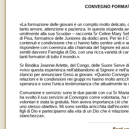
CONVEGNO FORMAT
«La formazione delle giovani è un compito molto delicato, chi
tanto amore, attenzione e pazienza. In questa stupenda a
umilmente alla sua Scuola» – racconta Sr Celine Mary Selv
di Pisa, formatrice delle Juniores da dodici anni. Per lei il
contenuti e condivisione che ci hanno fatto sentire uniti e 
rispondere con coerenza alla chiamata del Signore ed assim
sentiti davvero Famiglia di Dio, con una ricca varietà di 
tanti formatori di tutto il mondo.».
Sr Bindika Jeannie Arlette, del Congo, delle Suore Serve di
«vivo questa esperienza nell’abbandono al Signore e nell’
slancio per annunciare Gesù ai giovani. «Questo Convegno 
relazioni e le condivisioni nei gruppi mi hanno molto arricchit
speranza e sono l’unica testimonianza che attualmente la 
Comunione e servizio: sono le due parole con cui Sr Mari
ha svolto il suo servizio al Convegno come volontaria, ha ri
volontari è stata la gratuità. Non aveva importanza ciò che 
uno stesso obiettivo. Mi sono sentita arricchita dall’incontro
figli di Dio e partecipiamo alla vita di un Dio che è relaz
stanchezza».