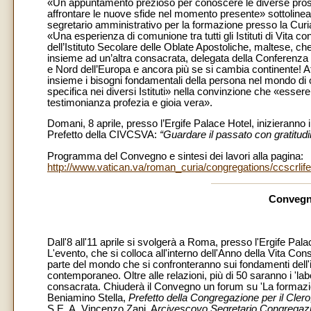
«Un appuntamento prezioso per conoscere le diverse prosp
affrontare le nuove sfide nel momento presente» sottolinea 
segretario amministrativo per la formazione presso la Curia
«Una esperienza di comunione tra tutti gli Istituti di Vit
dell’Istituto Secolare delle Oblate Apostoliche, maltese, che
insieme ad un’altra consacrata, delegata della Conferenza 
e Nord dell’Europa e ancora più se si cambia continente! A
insieme i bisogni fondamentali della persona nel mondo di og
specifica nei diversi Istituti» nella convinzione che «esse
testimonianza profezia e gioia vera».
Domani, 8 aprile, presso l’Ergife Palace Hotel, inizieranno
Prefetto della CIVCSVA:
“Guardare il passato con gratitudi
Programma del Convegno e sintesi dei lavori alla pagina:
http://www.vatican.va/roman_curia/congregations/ccscrlif
Convegn
Dall'8 all'11 aprile si svolgerà a Roma, presso l'Ergife Pala
L'evento, che si colloca all'interno dell'Anno della Vita Con
parte del mondo che si confronteranno sui fondamenti dell'
contemporaneo. Oltre alle relazioni, più di 50 saranno i 'labo
consacrata. Chiuderà il Convegno un forum su 'La formazion
Beniamino Stella,
Prefetto della Congregazione per il Cler
S.E. A. Vincenzo Zani, A
rcivescovo Segretario Congregazio