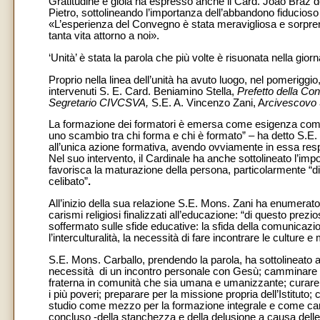
Gratitudine e gioia ha espresso anche il Card. João Braz d
Pietro, sottolineando l’importanza dell’abbandono fiducioso n
«L’esperienza del Convegno è stata meravigliosa e sorpr
tanta vita attorno a noi».
‘Unità’ è stata la parola che più volte è risuonata nella giorn
Proprio nella linea dell’unità ha avuto luogo, nel pomeriggio,
intervenuti S. E. Card. Beniamino Stella,
Prefetto della Con
Segretario CIVCSVA,
S.E. A. Vincenzo Zani, A
rcivescovo 
La formazione dei formatori è emersa come esigenza comun
uno scambio tra chi forma e chi è formato” – ha detto S.E. i
all’unica azione formativa, avendo ovviamente in essa respo
Nel suo intervento, il Cardinale ha anche sottolineato l’i
favorisca la maturazione della persona, particolarmente “di 
celibato”
.
All’inizio della sua relazione S.E. Mons. Zani ha enumerato
carismi religiosi finalizzati all’educazione: “di questo prezi
soffermato sulle sfide educative: la sfida della comunicazion
l’interculturalità, la necessità di fare incontrare le culture e 
S.E. Mons. Carballo, prendendo la parola, ha sottolineato 
necessità di un incontro personale con Gesù; camminare i
fraterna in comunità che sia umana e umanizzante; curare l
i più poveri; preparare per la missione propria dell’Istituto
studio come mezzo per la formazione integrale e come cam
concluso -della stanchezza e della delusione a causa delle e