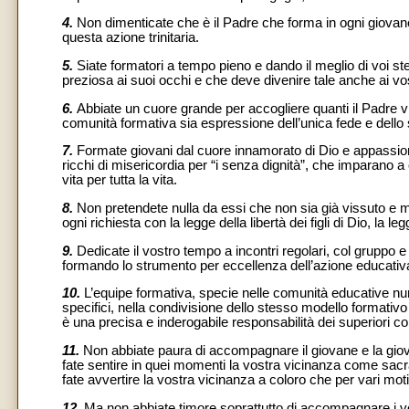
4.
Non dimenticate che è il Padre che forma in ogni giovane l
questa azione trinitaria.
5.
Siate formatori a tempo pieno e dando il meglio di voi st
preziosa ai suoi occhi e che deve divenire tale anche ai vos
6.
Abbiate un cuore grande per accogliere quanti il Padre vi
comunità formativa sia espressione dell’unica fede e dello 
7.
Formate giovani dal cuore innamorato di Dio e appassiona
ricchi di misericordia per “i senza dignità”, che imparano a c
vita per tutta la vita.
8.
Non pretendete nulla da essi che non sia già vissuto e 
ogni richiesta con la legge della libertà dei figli di Dio, la le
9.
Dedicate il vostro tempo a incontri regolari, col gruppo e 
formando lo strumento per eccellenza dell’azione educativ
10.
L’equipe formativa, specie nelle comunità educative nu
specifici, nella condivisione dello stesso modello formativ
è una precisa e inderogabile responsabilità dei superiori co
11.
Non abbiate paura di accompagnare il giovane e la giova
fate sentire in quei momenti la vostra vicinanza come sac
fate avvertire la vostra vicinanza a coloro che per vari m
12.
Ma non abbiate timore soprattutto di accompagnare i vo