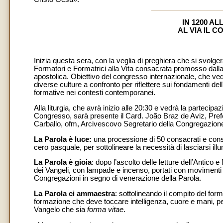
IN 1200 A
AL VIA IL 
Inizia questa sera, con la veglia di preghiera che si svolg
Formatori e Formatrici alla Vita consacrata promosso dalla C
apostolica. Obiettivo del congresso internazionale, che ve
diverse culture a confronto per riflettere sui fondamenti de
formative nei contesti contemporanei.
Alla liturgia, che avrà inizio alle 20:30 e vedrà la partecipa
Congresso, sarà presente il Card. João Braz de Aviz, Pref
Carballo, ofm, Arcivescovo Segretario della Congregazione.
La Parola è luce:
una processione di 50 consacrati e con
cero pasquale, per sottolineare la necessità di lasciarsi illu
La Parola è gioia
: dopo l’ascolto delle letture dell’Antico
dei Vangeli, con lampade e incenso, portati con movimenti 
Congregazioni in segno di venerazione della Parola.
La Parola ci ammaestra
: sottolineando il compito del forma
formazione che deve toccare intelligenza, cuore e mani, pe
Vangelo che sia
forma vitae
.