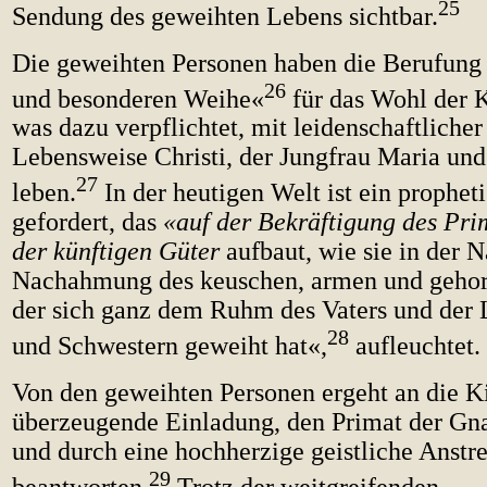
25
Sendung des geweihten Lebens sichtbar.
Die geweihten Personen haben die Berufung 
26
und besonderen Weihe«
für das Wohl der K
was dazu verpflichtet, mit leidenschaftlicher
Lebensweise Christi, der Jungfrau Maria und
27
leben.
In der heutigen Welt ist ein prophet
gefordert, das
«auf der Bekräftigung des Pri
der künftigen Güter
aufbaut, wie sie in der 
Nachahmung des keuschen, armen und gehor
der sich ganz dem Ruhm des Vaters und der 
28
und Schwestern geweiht hat«,
aufleuchtet.
Von den geweihten Personen ergeht an die K
überzeugende Einladung, den Primat der Gn
und durch eine hochherzige geistliche Anstr
29