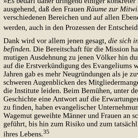
»Es bedarf daher dringend einiger konkreter 
ausgehend, daß den Frauen
Räume zur Mitwi
verschiedenen Bereichen und auf allen Eben
werden, auch in den Prozessen der Entschei
Dank wird vor allem jenen gesagt,
die sich i
befinden.
Die Bereitschaft für die Mission hat
mutigen Ausdehnung zu jenen Völker hin dur
auf die Erstverkündigung des Evangeliums wa
Jahren gab es mehr Neugründungen als je zuv
schweren Augenblicken des Mitgliedermange
die Institute leiden. Beim Bemühen, unter d
Geschichte eine Antwort auf die Erwartunge
zu finden, haben evangelischer Unternehmun
Wagemut geweihte Männer und Frauen an sc
geführt, bis hin zum Risiko und zum tatsäch
35
ihres Lebens.