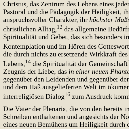
Christus, das Zentrum des Lebens eines jede
Pastoral und die Pädagogik der Heiligkeit, ih
anspruchsvoller Charakter, ihr
höchster Maß
12
christlichen Alltag,
das allgemeine Bedürf
Spiritualität und Gebet, das sich besonders in
Kontemplation und im Hören des Gottesworte
die durch nichts zu ersetzende Wirkkraft de
14
Lebens,
die Spiritualität der Gemeinschaft
Zeugnis der Liebe, das
in einer neuen Phanta
gegenüber den Leidenden und gegenüber de
und dem Haß ausgelieferten Welt im ökume
16
interreligiösen Dialog
zum Ausdruck kom
Die Väter der Plenaria, die von den bereits 
Schreiben enthaltenen und angesichts der N
eines neuen Bemühens um Heiligkeit durch 