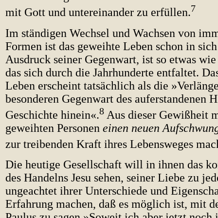
7
mit Gott und untereinander zu erfüllen.
Im ständigen Wechsel und Wachsen von im
Formen ist das geweihte Leben schon in sich 
Ausdruck seiner Gegenwart, ist so etwas wie
das sich durch die Jahrhunderte entfaltet. D
Leben erscheint tatsächlich als die »Verläng
besonderen Gegenwart des auferstandenen He
8
Geschichte hinein«.
Aus dieser Gewißheit m
geweihten Personen
einen neuen Aufschwun
zur treibenden Kraft ihres Lebensweges mac
Die heutige Gesellschaft will in ihnen das k
des Handelns Jesu sehen, seiner Liebe zu jed
ungeachtet ihrer Unterschiede und Eigenschaf
Erfahrung machen, daß es möglich ist, mit 
Paulus zu sagen »Soweit ich aber jetzt noch 