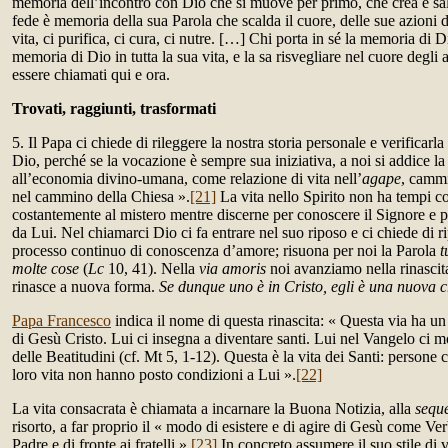
memoria dell’incontro con Dio che si muove per primo, che crea e salv
fede è memoria della sua Parola che scalda il cuore, delle sue azioni 
vita, ci purifica, ci cura, ci nutre. […] Chi porta in sé la memoria di Di
memoria di Dio in tutta la sua vita, e la sa risvegliare nel cuore degli al
essere chiamati qui e ora.
Trovati, raggiunti, trasformati
5. Il Papa ci chiede di rileggere la nostra storia personale e verificar
Dio, perché se la vocazione è sempre sua iniziativa, a noi si addice la
all’economia divino-umana, come relazione di vita nell’
agape
, cammi
nel cammino della Chiesa ».
[21]
La vita nello Spirito non ha tempi c
costantemente al mistero mentre discerne per conoscere il Signore e per
da Lui. Nel chiamarci Dio ci fa entrare nel suo riposo e ci chiede di 
processo continuo di conoscenza d’amore; risuona per noi la Parola
t
molte cose
(
Lc
10, 41). Nella
via amoris
noi avanziamo nella rinascita
rinasce a nuova forma.
Se dunque uno è in Cristo, egli è una nuova 
Papa Francesco
indica il nome di questa rinascita: « Questa via ha un
di Gesù Cristo. Lui ci insegna a diventare santi. Lui nel Vangelo ci mo
delle Beatitudini (cf. Mt 5, 1-12). Questa è la vita dei Santi: persone
loro vita non hanno posto condizioni a Lui ».
[22]
La vita consacrata è chiamata a incarnare la Buona Notizia, alla
seque
risorto, a far proprio il « modo di esistere e di agire di Gesù come Ver
Padre e di fronte ai fratelli ».
[23]
In concreto assumere il suo stile di vi