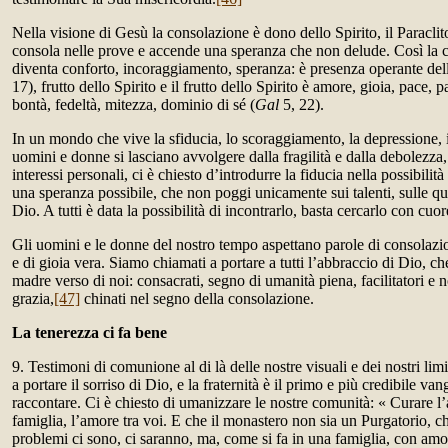
Nella visione di Gesù la consolazione è dono dello Spirito, il Paraclit
consola nelle prove e accende una speranza che non delude. Così la c
diventa conforto, incoraggiamento, speranza: è presenza operante dell
17), frutto dello Spirito e il frutto dello Spirito è amore, gioia, pace,
bontà, fedeltà, mitezza, dominio di sé (
Gal
5, 22).
In un mondo che vive la sfiducia, lo scoraggiamento, la depressione, i
uomini e donne si lasciano avvolgere dalla fragilità e dalla debolezza,
interessi personali, ci è chiesto d’introdurre la fiducia nella possibilità 
una speranza possibile, che non poggi unicamente sui talenti, sulle qua
Dio. A tutti è data la possibilità di incontrarlo, basta cercarlo con cuor
Gli uomini e le donne del nostro tempo aspettano parole di consolazi
e di gioia vera. Siamo chiamati a portare a tutti l’abbraccio di Dio, ch
madre verso di noi: consacrati, segno di umanità piena, facilitatori e n
grazia,
[47]
chinati nel segno della consolazione.
La tenerezza ci fa bene
9. Testimoni di comunione al di là delle nostre visuali e dei nostri li
a portare il sorriso di Dio, e la fraternità è il primo e più credibile v
raccontare. Ci è chiesto di umanizzare le nostre
comunità: « Curare l’a
famiglia, l’amore tra voi. E che il monastero non sia un Purgatorio, ch
problemi ci sono, ci saranno, ma, come si fa in una famiglia, con amo