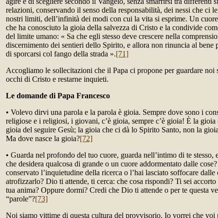
agire e di scegliere secondo il Vangelo, senza smarrirsi tra differenti sf
relazioni, conservando il senso della responsabilità, dei nessi che ci le
nostri limiti, dell’infinità dei modi con cui la vita si esprime. Un cuo
che ha conosciuto la gioia della salvezza di Cristo e la condivide co
del limite umano: « Sa che egli stesso deve crescere nella comprensi
discernimento dei sentieri dello Spirito, e allora non rinuncia al bene 
di sporcarsi col fango della strada ».
[71]
Accogliamo le sollecitazioni che il Papa ci propone per guardare noi s
occhi di Cristo e restarne inquieti.
Le domande di Papa Francesco
• Volevo dirvi una parola e la parola è gioia. Sempre dove sono i consac
religiose e i religiosi, i giovani, c’è gioia, sempre c’è gioia! È la gioia
gioia del seguire Gesù; la gioia che ci dà lo Spirito Santo, non la gio
Ma dove nasce la gioia?
[72]
• Guarda nel profondo del tuo cuore, guarda nell’intimo di te stesso,
che desidera qualcosa di grande o un cuore addormentato dalle cose? 
conservato l’inquietudine della ricerca o l’hai lasciato soffocare dalle
atrofizzarlo? Dio ti attende, ti cerca: che cosa rispondi? Ti sei accorto
tua anima? Oppure dormi? Credi che Dio ti attende o per te questa ver
“parole”?
[73]
Noi siamo vittime di questa cultura del provvisorio. Io vorrei che voi