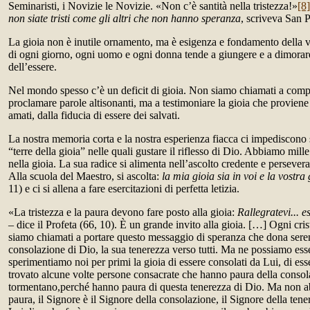
Seminaristi, i Novizie le Novizie. «Non c’è santità nella tristezza!»
[8]
non siate tristi come gli altri che non hanno speranza
, scriveva San P
La gioia non è inutile ornamento, ma è esigenza e fondamento della 
di ogni giorno, ogni uomo e ogni donna tende a giungere e a dimorare 
dell’essere.
Nel mondo spesso c’è un deficit di gioia. Non siamo chiamati a compi
proclamare parole altisonanti, ma a testimoniare la gioia che proviene 
amati, dalla fiducia di essere dei salvati.
La nostra memoria corta e la nostra esperienza fiacca ci impediscono s
“terre della gioia” nelle quali gustare il riflesso di Dio. Abbiamo mil
nella gioia. La sua radice si alimenta nell’ascolto credente e persevera
Alla scuola del Maestro, si ascolta:
la mia gioia sia in voi e la vostra
11) e ci si allena a fare esercitazioni di perfetta letizia.
«La tristezza e la paura devono fare posto alla gioia:
Rallegratevi... es
– dice il Profeta (66, 10). È un grande invito alla gioia. […] Ogni cris
siamo chiamati a portare questo messaggio di speranza che dona sereni
consolazione di Dio, la sua tenerezza verso tutti. Ma ne possiamo esse
sperimentiamo noi per primi la gioia di essere consolati da Lui, di e
trovato alcune volte persone consacrate che hanno paura della consola
tormentano,perché hanno paura di questa tenerezza di Dio. Ma non a
paura, il Signore è il Signore della consolazione, il Signore della tene