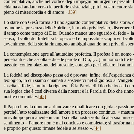
contemplativa, anche nel vortice degli impegni più urgenti e pesanti. 
chiama ad andare verso le periferie esistenziali, più il vostro cuore sia
pieno di misericordia e di amore ».
[39]
Lo stare con Gesù forma ad uno sguardo contemplativo della storia, c
ovunque la presenza dello Spirito e, in modo privilegiato, discernere 
il tempo come tempo di Dio. Quando manca uno sguardo di fede « la
senso, il volto dei fratelli si fa opaco ed è impossibile scoprirvi il volto
avvenimenti della storia rimangono ambigui quando non privi di sper
La contemplazione apre all’attitudine profetica. Il profeta è un uomo 
penetranti e che ascolta e dice le parole di Dio; […] un uomo di tre t
passato, contemplazione del presente, coraggio per indicare il cammin
La fedeltà nel discepolato passa ed è provata, infine, dall’esperienza d
teologico, in cui siamo chiamati a sostenerci nel sì gioioso al Vangelo
suscita la fede, la nutre, la rigenera. È la Parola di Dio che tocca i cuo
sua logica che è così diversa dalla nostra; è la Parola di Dio che rin
nostre comunità ».
[42]
Il Papa ci invita dunque a rinnovare e qualificare con gioia e passion
perché l’atto totalizzante dell’amore è un processo continuo, « matura
in sviluppo permanente in cui il sì della nostra volontà alla sua unisce 
sentimento « l’amore non è mai concluso e completato; si trasforma ne
e proprio per questo rimane fedele a se stesso ».
[44]