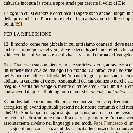
culturale incontra la storia e apre strade per cercare il volto di Dio.
I luoghi in cui si elabora e comunica il sapere sono anche i luoghi in 
della prossimità, dell’incontro e del dialogo abbassando le difese, ap
ponti.
[69]
PER LA RIFLESSIONE
12. Il mondo, come rete globale in cui tutti siamo connessi, dove nes
ambire al monopolio del vero, dove le tecnologie hanno effetti che toc
sfida continua al Vangelo e a chi vive la vita nella forma del Vangelo.
Papa Francesco
sta compiendo, in tale storicizzazione, attraverso scelt
un’ermeneutica viva del dialogo Dio-mondo. Ci introduce a uno stile 
nel Vangelo e nell’escatologia dell’umano, legge il pluralismo, ricerca 
abilitare la capacità di essere responsabili del cambiamento perché s
meglio la verità del Vangelo, mentre ci muoviamo « tra i limiti e le ci
consapevoli di questi limiti ognuno di noi si fa
debole con i deboli... t
Siamo invitati a curare una dinamica generativa, non semplicemente a
accogliere gli eventi spirituali presenti nelle nostre comunità e nel 
che59 lo Spirito opera in ogni singola persona, guardata come persona
impegnarci a destrutturare modelli senza vita per narrare l’umano seg
assolutamente rivelato nei linguaggi e nei modi.
Papa Francesco
ci in
sia segno di una consistenza duttile, capacità dei consacrati di muove