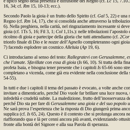
è tipico segno della presenza e diffusione del Regno (cf.
Lc
15, 7.10.
16, 34; cf.
Rm
15, 10-13; ecc.).
Secondo Paolo la gioia è un frutto dello Spirito (cf.
Gal
5, 22) e una n
Regno (cf.
Rm
14, 17), che si consolida anche attraverso la tribolazio
6). Nella preghiera, nella carità, nel ringraziamento incessante si deve
gioia (cf. 1Ts 5, 16; Fil 3, 1;
Col
1,11s.): nelle tribolazioni l’apostolo 
ricolmo di gioia e partecipe della gloria che tutti attendiamo (cf.
2Cor
trionfo finale di Dio e le
nozze dell’Agnello
completeranno ogni gioia 
7) facendo esplodere un cosmico
Alleluia
(
Ap
19, 6).
Ci introduciamo al senso del testo:
Rallegratevi con Gerusalemme, esul
che l’amate. Sfavillate con essa di gioia
(
Is
66, 10). Si tratta della fin
profeta Isaia, e bisogna tener presente che i capitoli
Is
65-66 sono stret
completano a vicenda, come già era evidente nella conclusione della s
54-55).
In tutti e due i capitoli il tema del passato è evocato, a volte anche 
invitare a dimenticarlo, perché Dio vuole far brillare una luce nuova, 
infedeltà e crudeltà subite. La maledizione, frutto dell’inosservanza d
perché Dio sta per fare di
Gerusalemme una gioia e del suo popolo 
Ne sarà prova l’esperienza che la risposta di Dio giungerà prima anc
supplica (cf.
Is
65, 24). Questo è il contesto che si prolunga ancora ne
riaffiorando qua e là per cenni ancora più avanti, evidenziando ottusit
fronte alla bontà del Signore e alla sua Parola di speranza.