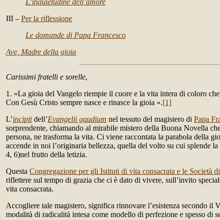
L’inquietudine dell’amore
III –
Per la riflessione
Le domande di Papa Francesco
Ave, Madre della gioia
Carissimi fratelli e sorelle
,
1. «La gioia del Vangelo riempie il cuore e la vita intera di coloro ch
Con Gesù Cristo sempre nasce e rinasce la gioia ».
[1]
L’
incipit
dell’
Evangelii gaudium
nel tessuto del magistero di
Papa Fr
sorprendente, chiamando al mirabile mistero della Buona Novella che,
persona, ne trasforma la vita. Ci viene raccontata la parabola della gi
accende in noi l’originaria bellezza, quella del volto su cui splende la 
4, 6)nel frutto della letizia.
Questa
Congregazione per gli Istituti di vita consacrata e le Società di
riflettere sul tempo di grazia che ci è dato di vivere, sull’invito specia
vita consacrata.
Accogliere tale magistero, significa rinnovare l’esistenza secondo il 
modalità di radicalità intesa come modello di perfezione e spesso di 