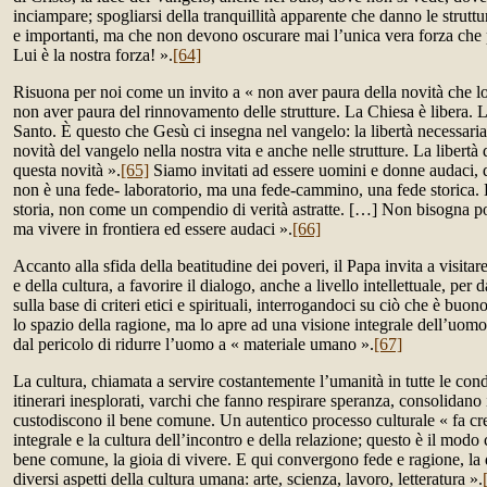
inciampare; spogliarsi della tranquillità apparente che danno le strutt
e importanti, ma che non devono oscurare mai l’unica vera forza che p
Lui è la nostra forza! ».
[64]
Risuona per noi come un invito a « non aver paura della novità che lo 
non aver paura del rinnovamento delle strutture. La Chiesa è libera. L
Santo. È questo che Gesù ci insegna nel vangelo: la libertà necessaria
novità del vangelo nella nostra vita e anche nelle strutture. La libertà 
questa novità ».
[65]
Siamo invitati ad essere uomini e donne audaci, d
non è una fede- laboratorio, ma una fede-cammino, una fede storica. 
storia, non come un compendio di verità astratte. […] Non bisogna port
ma vivere in frontiera ed essere audaci ».
[66]
Accanto alla sfida della beatitudine dei poveri, il Papa invita a visitare
e della cultura, a favorire il dialogo, anche a livello intellettuale, per
sulla base di criteri etici e spirituali, interrogandoci su ciò che è buo
lo spazio della ragione, ma lo apre ad una visione integrale dell’uomo 
dal pericolo di ridurre l’uomo a « materiale umano ».
[67]
La cultura, chiamata a servire costantemente l’umanità in tutte le cond
itinerari inesplorati, varchi che fanno respirare speranza, consolidano i
custodiscono il bene comune. Un autentico processo culturale « fa c
integrale e la cultura dell’incontro e della relazione; questo è il modo
bene comune, la gioia di vivere. E qui convergono fede e ragione, la 
diversi aspetti della cultura umana: arte, scienza, lavoro, letteratura ».