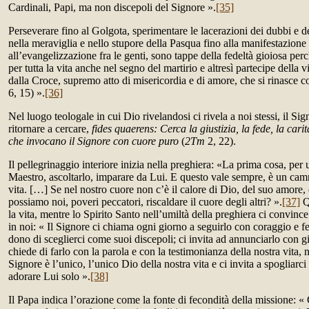
Cardinali, Papi, ma non discepoli del Signore ».
[35]
Perseverare fino al Golgota, sperimentare le lacerazioni dei dubbi e d
nella meraviglia e nello stupore della Pasqua fino alla manifestazione
all’evangelizzazione fra le genti, sono tappe della fedeltà gioiosa per
per tutta la vita anche nel segno del martirio e altresì partecipe della v
dalla Croce, supremo atto di misericordia e di amore, che si rinasce
6, 15) ».
[36]
Nel luogo teologale in cui Dio rivelandosi ci rivela a noi stessi, il Si
ritornare a cercare,
fides quaerens: Cerca la giustizia, la fede, la cari
che invocano il Signore con cuore puro
(
2Tm
2, 22).
Il pellegrinaggio interiore inizia nella preghiera: «La prima cosa, per 
Maestro, ascoltarlo, imparare da Lui. E questo vale sempre, è un cam
vita. […] Se nel nostro cuore non c’è il calore di Dio, del suo amore,
possiamo noi, poveri peccatori, riscaldare il cuore degli altri? ».
[37]
Qu
la vita, mentre lo Spirito Santo nell’umiltà della preghiera ci convince
in noi: « Il Signore ci chiama ogni giorno a seguirlo con coraggio e fed
dono di sceglierci come suoi discepoli; ci invita ad annunciarlo con g
chiede di farlo con la parola e con la testimonianza della nostra vita, n
Signore è l’unico, l’unico Dio della nostra vita e ci invita a spogliarci 
adorare Lui solo ».
[38]
Il Papa indica l’orazione come la fonte di fecondità della missione: 