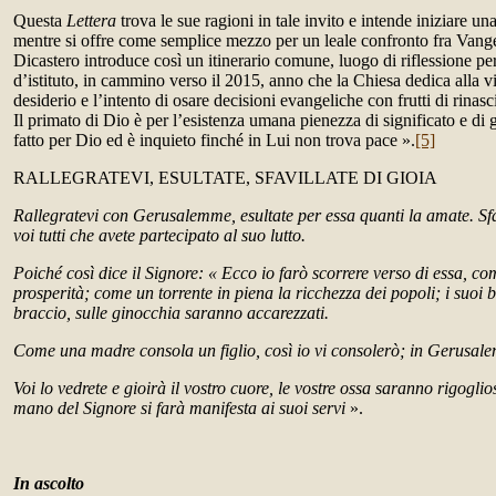
Questa
Lettera
trova le sue ragioni in tale invito e intende iniziare un
mentre si offre come semplice mezzo per un leale confronto fra Vang
Dicastero introduce così un itinerario comune, luogo di riflessione per
d’istituto, in cammino verso il 2015, anno che la Chiesa dedica alla v
desiderio e l’intento di osare decisioni evangeliche con frutti di rinasci
Il primato di Dio è per l’esistenza umana pienezza di significato e di 
fatto per Dio ed è inquieto finché in Lui non trova pace ».
[5]
RALLEGRATEVI, ESULTATE, SFAVILLATE DI GIOIA
Rallegratevi con Gerusalemme, esultate per essa quanti la amate. Sfa
voi tutti che avete partecipato al suo lutto.
Poiché così dice il Signore: « Ecco io farò scorrere verso di essa, co
prosperità; come un torrente in piena la ricchezza dei popoli; i suoi 
braccio, sulle ginocchia saranno accarezzati.
Come una madre consola un figlio, così io vi consolerò; in Gerusale
Voi lo vedrete e gioirà il vostro cuore, le vostre ossa saranno rigogli
mano del Signore si farà manifesta ai suoi servi
».
In ascolto