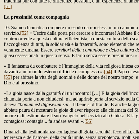
fraternità pur con tutte le differenze possibili, è un’esperienza di amore
[51]
La prossimità come compagnia
10. Siamo chiamati a compiere un esodo da noi stessi in un cammino 
servizio.
[52]
« Uscire dalla porta per cercare e incontrare! Abbiate il
controcorrente a questa cultura efficientista, a questa cultura dello sca
l’accoglienza di tutti, la solidarietà e la fraternità, sono elementi che 
veramente umana. Essere
servitori della comunione e della cultura d
quasi ossessionati in questo senso. E farlo senza essere presuntuosi ».
« Il fantasma da combattere è l’immagine della vita religiosa intesa 
davanti a un mondo esterno difficile e complesso ».
[54]
Il Papa ci eso
[55]
per abitare la vita degli uomini e delle donne del nostro tempo, e
Dio e al prossimo.
«La gioia nasce dalla gratuità di un incontro! […] E la gioia dell’inco
chiamata porta a non chiudersi, ma ad aprirsi; porta al servizio nell
diceva “
bonum est diffusivum sui
”. Il bene si diffonde. E anche la gi
abbiate paura di mostrare la gioia di aver risposto alla chiamata del Si
amore e di testimoniare il suo Vangelo nel servizio alla Chiesa. E la gi
contagiosa; contagia... fa andare avanti ».
[56]
Dinanzi alla testimonianza contagiosa di gioia, serenità, fecondità, al
tenerezza e dell’amore, della carità umile, senza prepotenza, molti se