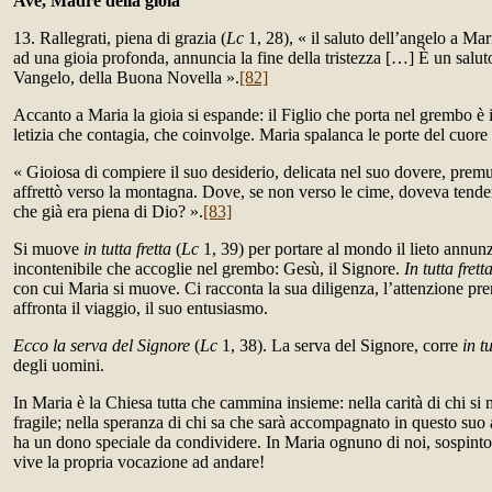
Ave, Madre della gioia
13. Rallegrati, piena di grazia (
Lc
1, 28), « il saluto dell’angelo a Mari
ad una gioia profonda, annuncia la fine della tristezza […] È un saluto
Vangelo, della Buona Novella ».
[82]
Accanto a Maria la gioia si espande: il Figlio che porta nel grembo è i
letizia che contagia, che coinvolge. Maria spalanca le porte del cuore 
« Gioiosa di compiere il suo desiderio, delicata nel suo dovere, premur
affrettò verso la montagna. Dove, se non verso le cime, doveva ten
che già era piena di Dio? ».
[83]
Si muove
in tutta fretta
(
Lc
1, 39) per portare al mondo il lieto annunzi
incontenibile che accoglie nel grembo: Gesù, il Signore.
In tutta frett
con cui Maria si muove. Ci racconta la sua diligenza, l’attenzione pr
affronta il viaggio, il suo entusiasmo.
Ecco la serva del Signore
(
Lc
1, 38). La serva del Signore, corre
in tu
degli uomini.
In Maria è la Chiesa tutta che cammina insieme: nella carità di chi si
fragile; nella speranza di chi sa che sarà accompagnato in questo suo 
ha un dono speciale da condividere. In Maria ognuno di noi, sospinto 
vive la propria vocazione ad andare!