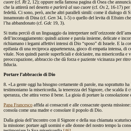
cuore
(cf.
Rt
2, 12); oppure nella famosa pagina di Osea che annunci
che la attirerà nel deserto e
parlerà al suo cuore
(cf.
Os
2, 16-17) per
fedeltà. Ci sono, però, anche altri paralleli simili: come il dialogo di 
innamorato di Dina (cf.
Gen
34, 1-5) o quello del levita di Efraim ch
l’ha abbandonato (cf.
Gdc
19, 3).
Si tratta perciò di un linguaggio da interpretare nell’orizzonte dell’am
dell’incoraggiamento: quindi azione e parola insieme, delicate e inco
richiamano i legami affettivi intensi di Dio “sposo” di Israele. E la
co
epifania di una reciproca appartenenza, gioco di empatia intensa, d
vitale. Non quindi parole superficiali e dolciastre, ma misericordia e vi
preoccupazione, abbraccio che dà forza e paziente vicinanza per ritrov
fiducia.
Portare l’abbraccio di Dio
8. «La gente oggi ha bisogno certamente di parole, ma soprattutto ha
testimoniamo la misericordia, la tenerezza del Signore, che scalda il c
speranza, che attira verso il bene. La gioia di portare la consolazione 
Papa Francesco
affida ai consacrati e alle consacrate questa missione:
consola come una madre e consolare il popolo di Dio.
Dalla gioia dell’incontro con il Signore e della sua chiamata scaturisce
la missione: portare agli uomini e alle donne del nostro tempo la cons
testimoniare la Sua misericordia.
[46]