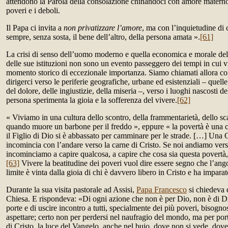
attendono la Parola della consolazione chinandoci con amore materno 
poveri e i deboli.
Il Papa ci invita a
non privatizzare l’amore
, ma con l’inquietudine di 
sempre, senza sosta, il bene dell’altro, della persona amata ».
[61]
La crisi di senso dell’uomo moderno e quella economica e morale dell
delle sue istituzioni non sono un evento passeggero dei tempi in cui
momento storico di eccezionale importanza. Siamo chiamati allora co
dirigerci verso le periferie geografiche, urbane ed esistenziali – quell
del dolore, delle ingiustizie, della miseria –, verso i luoghi nascosti 
persona sperimenta la gioia e la sofferenza del vivere.
[62]
« Viviamo in una cultura dello scontro, della frammentarietà, dello sc
quando muore un barbone per il freddo », eppure « la povertà è una c
il Figlio di Dio si è abbassato per camminare per le strade. […] Una 
incomincia con l’andare verso la carne di Cristo. Se noi andiamo verso
incominciamo a capire qualcosa, a capire che cosa sia questa povertà,
[63]
Vivere la beatitudine dei poveri vuol dire essere segno che l’ango
limite è vinta dalla gioia di chi è davvero libero in Cristo e ha impara
Durante la sua visita pastorale ad Assisi,
Papa Francesco
si chiedeva d
Chiesa. E rispondeva: «Di ogni azione che non è per Dio, non è di Dio
porte e di uscire incontro a tutti, specialmente dei più poveri, bisognos
aspettare; certo non per perdersi nel naufragio del mondo, ma per por
di Cristo, la luce del Vangelo, anche nel buio, dove non si vede, dov