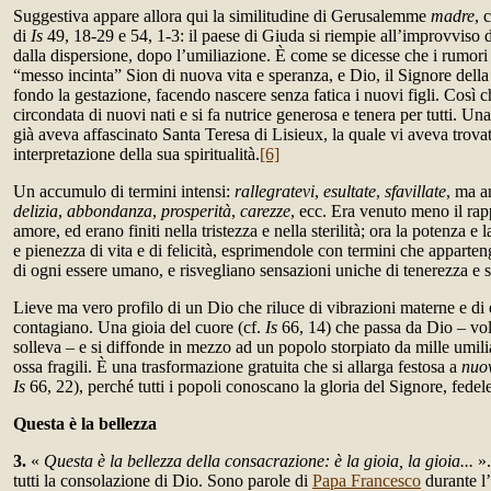
Suggestiva appare allora qui la similitudine di Gerusalemme
madre
, 
di
Is
49, 18-29 e 54, 1-3: il paese di Giuda si riempie all’improvviso 
dalla dispersione, dopo l’umiliazione. È come se dicesse che i rumori
“messo incinta” Sion di nuova vita e speranza, e Dio, il Signore della 
fondo la gestazione, facendo nascere senza fatica i nuovi figli. Così
circondata di nuovi nati e si fa nutrice generosa e tenera per tutti. 
già aveva affascinato Santa Teresa di Lisieux, la quale vi aveva trova
interpretazione della sua spiritualità.
[6]
Un accumulo di termini intensi:
rallegratevi
,
esultate
,
sfavillate
, ma 
delizia
,
abbondanza
,
prosperità
,
carezze
, ecc. Era venuto meno il rapp
amore, ed erano finiti nella tristezza e nella sterilità; ora la potenza e 
e pienezza di vita e di felicità, esprimendole con termini che apparteng
di ogni essere umano, e risvegliano sensazioni uniche di tenerezza e s
Lieve ma vero profilo di un Dio che riluce di vibrazioni materne e di
contagiano. Una gioia del cuore (cf.
Is
66, 14) che passa da Dio – vol
solleva – e si diffonde in mezzo ad un popolo storpiato da mille umili
ossa fragili. È una trasformazione gratuita che si allarga festosa a
nuov
Is
66, 22), perché tutti i popoli conoscano la gloria del Signore, fedel
Questa è la bellezza
3.
«
Questa è la bellezza della consacrazione: è la gioia, la gioia...
».
tutti la consolazione di Dio. Sono parole di
Papa Francesco
durante l’