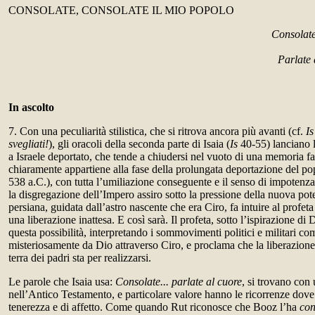
CONSOLATE, CONSOLATE IL MIO POPOLO
Consolate
Parlate
In
ascolto
7. Con una peculiarità stilistica, che si ritrova ancora più avanti (cf.
Is
svegliati!
), gli oracoli della seconda parte di Isaia (
Is
40-55) lanciano l
a Israele deportato, che tende a chiudersi nel vuoto di una memoria fall
chiaramente appartiene alla fase della prolungata deportazione del po
538 a.C.), con tutta l’umiliazione conseguente e il senso di impotenza 
la disgregazione dell’Impero assiro sotto la pressione della nuova po
persiana, guidata dall’astro nascente che era Ciro, fa intuire al profet
una liberazione inattesa. E così sarà. Il profeta, sotto l’ispirazione di
questa possibilità, interpretando i sommovimenti politici e militari c
misteriosamente da Dio attraverso Ciro, e proclama che la liberazione è
terra dei padri sta per realizzarsi.
Le parole che Isaia usa:
Consolate... parlate al cuore
, si trovano con
nell’Antico Testamento, e particolare valore hanno le ricorrenze dove s
tenerezza e di affetto. Come quando Rut riconosce che Booz l’ha
con