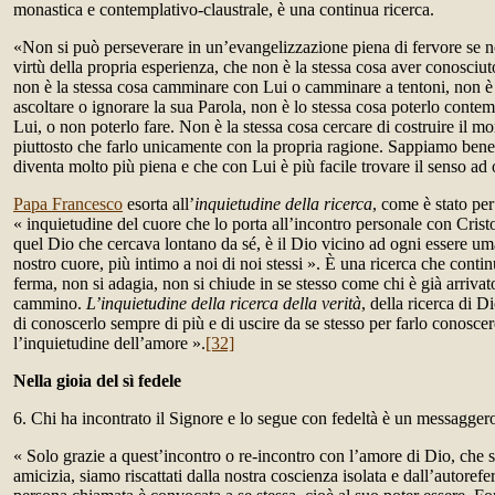
monastica e contemplativo-claustrale, è una continua ricerca.
«Non si può perseverare in un’evangelizzazione piena di fervore se non
virtù della propria esperienza, che non è la stessa cosa aver conosci
non è la stessa cosa camminare con Lui o camminare a tentoni, non è 
ascoltare o ignorare la sua Parola, non è lo stessa cosa poterlo contem
Lui, o non poterlo fare. Non è la stessa cosa cercare di costruire il 
piuttosto che farlo unicamente con la propria ragione. Sappiamo bene
diventa molto più piena e che con Lui è più facile trovare il senso ad 
Papa Francesco
esorta all’
inquietudine della ricerca
, come è stato pe
« inquietudine del cuore che lo porta all’incontro personale con Cristo
quel Dio che cercava lontano da sé, è il Dio vicino ad ogni essere uma
nostro cuore, più intimo a noi di noi stessi ». È una ricerca che conti
ferma, non si adagia, non si chiude in se stesso come chi è già arrivat
cammino.
L’inquietudine della ricerca della verità
, della ricerca di D
di conoscerlo sempre di più e di uscire da se stesso per farlo conoscere
l’inquietudine dell’amore ».
[32]
Nella gioia del sì fedele
6. Chi ha incontrato il Signore e lo segue con fedeltà è un messaggero 
« Solo grazie a quest’incontro o re-incontro con l’amore di Dio, che si
amicizia, siamo riscattati dalla nostra coscienza isolata e dall’autorefer