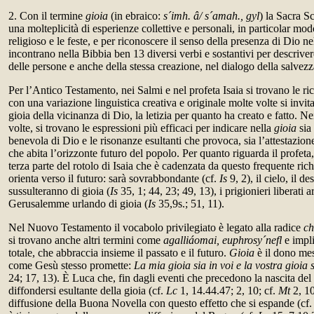
2. Con il termine
gioia
(in ebraico:
s´imh. â/ s´amah., gyl
) la Sacra S
una molteplicità di esperienze collettive e personali, in particolar mod
religioso e le feste, e per riconoscere il senso della presenza di Dio nel
incontrano nella Bibbia ben 13 diversi verbi e sostantivi per descriver
delle persone e anche della stessa creazione, nel dialogo della salvezz
Per l’Antico Testamento, nei Salmi e nel profeta Isaia si trovano le r
con una variazione linguistica creativa e originale molte volte si invita
gioia della vicinanza di Dio, la letizia per quanto ha creato e fatto. Ne
volte, si trovano le espressioni più efficaci per indicare nella
gioia
sia 
benevola di Dio e le risonanze esultanti che provoca, sia l’attestazio
che abita l’orizzonte futuro del popolo. Per quanto riguarda il profeta,
terza parte del rotolo di Isaia che è cadenzata da questo frequente rich
orienta verso il futuro: sarà sovrabbondante (cf.
Is
9, 2), il cielo, il de
sussulteranno di gioia (
Is
35, 1; 44, 23; 49, 13), i prigionieri liberati 
Gerusalemme urlando di gioia (
Is
35,9s.; 51, 11).
Nel Nuovo Testamento il vocabolo privilegiato è legato alla radice
c
si trovano anche altri termini come
agalliáomai, euphrosy´nefl
e impli
totale, che abbraccia insieme il passato e il futuro.
Gioia
è il dono mes
come Gesù stesso promette:
La mia gioia sia in voi e la vostra gioia 
24; 17, 13). È Luca che, fin dagli eventi che precedono la nascita del 
diffondersi esultante della gioia (cf.
Lc
1, 14.44.47; 2, 10; cf.
Mt
2, 10
diffusione della Buona Novella con questo effetto che si espande (cf