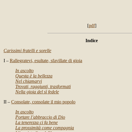
[
pdf
]
Indice
Carissimi fratelli e sorelle
I –
Rallegratevi, esultate, sfavillate di gioia
In ascolto
Questa è la bellezza
Nel chiamarvi
Trovati, raggiunti, trasformati
Nella gioia del sì fedele
II –
Consolate, consolate il mio popolo
In ascolto
Portare l’abbraccio di Dio
La tenerezza ci fa bene
La prossimità come compagnia