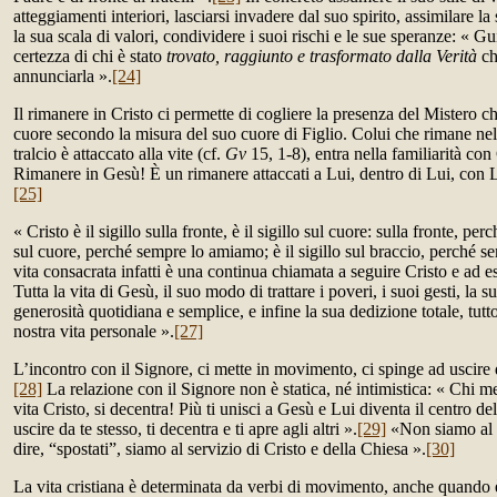
atteggiamenti interiori, lasciarsi invadere dal suo spirito, assimilare l
la sua scala di valori, condividere i suoi rischi e le sue speranze: « Gu
certezza di chi è stato
trovato, raggiunto e trasformato dalla Verità
ch
annunciarla ».
[24]
Il rimanere in Cristo ci permette di cogliere la presenza del Mistero che 
cuore secondo la misura del suo cuore di Figlio. Colui che rimane ne
tralcio è attaccato alla vite (cf.
Gv
15, 1-8), entra nella familiarità con 
Rimanere in Gesù! È un rimanere attaccati a Lui, dentro di Lui, con 
[25]
« Cristo è il sigillo sulla fronte, è il sigillo sul cuore: sulla fronte, p
sul cuore, perché sempre lo amiamo; è il sigillo sul braccio, perché 
vita consacrata infatti è una continua chiamata a seguire Cristo e ad e
Tutta la vita di Gesù, il suo modo di trattare i poveri, i suoi gesti, la 
generosità quotidiana e semplice, e infine la sua dedizione totale, tutto
nostra vita personale ».
[27]
L’incontro con il Signore, ci mette in movimento, ci spinge ad uscire d
[28]
La relazione con il Signore non è statica, né intimistica: « Chi me
vita Cristo, si decentra! Più ti unisci a Gesù e Lui diventa il centro dell
uscire da te stesso, ti decentra e ti apre agli altri ».
[29]
«Non siamo al c
dire, “spostati”, siamo al servizio di Cristo e della Chiesa ».
[30]
La vita cristiana è determinata da verbi di movimento, anche quando 