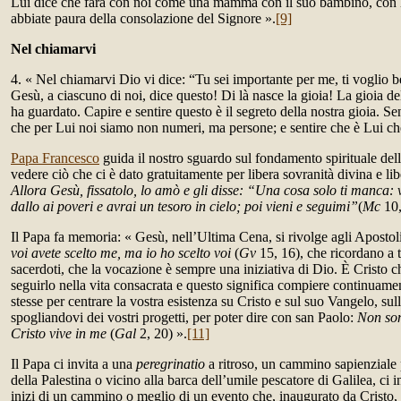
Lui dice che farà con noi come una mamma con il suo bambino, con 
abbiate paura della consolazione del Signore ».
[9]
Nel chiamarvi
4. « Nel chiamarvi Dio vi dice: “Tu sei importante per me, ti voglio b
Gesù, a ciascuno di noi, dice questo! Di là nasce la gioia! La gioia 
ha guardato. Capire e sentire questo è il segreto della nostra gioia. Sen
che per Lui noi siamo non numeri, ma persone; e sentire che è Lui ch
Papa Francesco
guida il nostro sguardo sul fondamento spirituale del
vedere ciò che ci è dato gratuitamente per libera sovranità divina e li
Allora Gesù, fissatolo, lo amò e gli disse: “Una cosa solo ti manca: 
dallo ai poveri e avrai un tesoro in cielo; poi vieni e seguimi”
(
Mc
10,
Il Papa fa memoria: « Gesù, nell’Ultima Cena, si rivolge agli Apostol
voi avete scelto me, ma io ho scelto voi
(
Gv
15, 16), che ricordano a t
sacerdoti, che la vocazione è sempre una iniziativa di Dio. È Cristo c
seguirlo nella vita consacrata e questo significa compiere continuam
stesse per centrare la vostra esistenza su Cristo e sul suo Vangelo, sul
spogliandovi dei vostri progetti, per poter dire con san Paolo:
Non son
Cristo vive in me
(
Gal
2, 20) ».
[11]
Il Papa ci invita a una
peregrinatio
a ritroso, un cammino sapienziale p
della Palestina o vicino alla barca dell’umile pescatore di Galilea, ci 
inizi di un cammino o meglio di un evento che, inaugurato da Cristo, fa