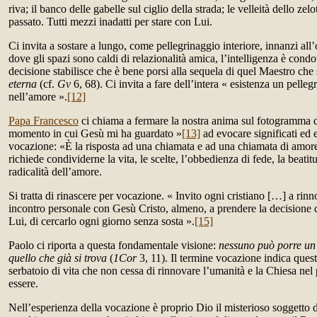
riva; il banco delle gabelle sul ciglio della strada; le velleità dello zelo
passato. Tutti mezzi inadatti per stare con Lui.
Ci invita a sostare a lungo, come pellegrinaggio interiore, innanzi all’
dove gli spazi sono caldi di relazionalità amica, l’intelligenza è condot
decisione stabilisce che è bene porsi alla sequela di quel Maestro che
eterna
(cf.
Gv
6, 68). Ci invita a fare dell’intera « esistenza un pelle
nell’amore ».
[12]
Papa Francesco
ci chiama a fermare la nostra anima sul fotogramma d
momento in cui Gesù mi ha guardato »
[13]
ad evocare significati ed e
vocazione: «È la risposta ad una chiamata e ad una chiamata di amore
richiede condividerne la vita, le scelte, l’obbedienza di fede, la beatit
radicalità dell’amore.
Si tratta di rinascere per vocazione. « Invito ogni cristiano […] a rinn
incontro personale con Gesù Cristo, almeno, a prendere la decisione di
Lui, di cercarlo ogni giorno senza sosta ».
[15]
Paolo ci riporta a questa fondamentale visione:
nessuno può porre un
quello che già si trova
(
1Cor
3, 11). Il termine vocazione indica ques
serbatoio di vita che non cessa di rinnovare l’umanità e la Chiesa nel
essere.
Nell’esperienza della vocazione è proprio Dio il misterioso soggetto d