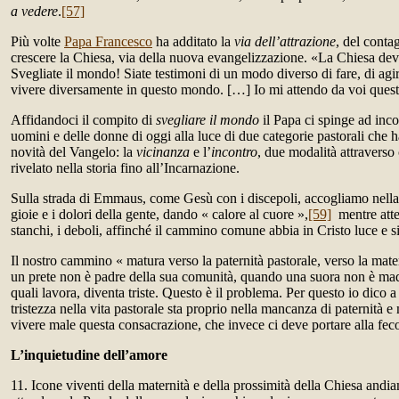
a vedere
.
[57]
Più volte
Papa Francesco
ha additato la
via dell’attrazione
, del contag
crescere la Chiesa, via della nuova evangelizzazione. «La Chiesa deve 
Svegliate il mondo! Siate testimoni di un modo diverso di fare, di agir
vivere diversamente in questo mondo. […] Io mi attendo da voi quest
Affidandoci il compito di
svegliare il mondo
il Papa ci spinge ad incon
uomini e delle donne di oggi alla luce di due categorie pastorali che h
novità del Vangelo: la
vicinanza
e l’
incontro
, due modalità attraverso 
rivelato nella storia fino all’Incarnazione.
Sulla strada di Emmaus, come Gesù con i discepoli, accogliamo nella
gioie e i dolori della gente, dando « calore al cuore »,
[59]
mentre atte
stanchi, i deboli, affinché il cammino comune abbia in Cristo luce e si
Il nostro cammino « matura verso la paternità pastorale, verso la mate
un prete non è padre della sua comunità, quando una suora non è madre
quali lavora, diventa triste. Questo è il problema. Per questo io dico a 
tristezza nella vita pastorale sta proprio nella mancanza di paternità e
vivere male questa consacrazione, che invece ci deve portare alla fec
L’inquietudine dell’amore
11. Icone viventi della maternità e della prossimità della Chiesa and