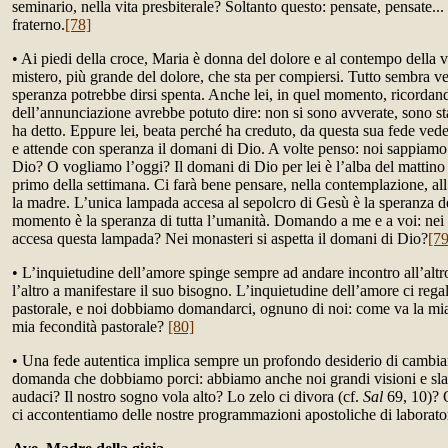
seminario, nella vita presbiterale? Soltanto questo: pensate, pensate..
fraterno.
[78]
• Ai piedi della croce, Maria è donna del dolore e al contempo della vi
mistero, più grande del dolore, che sta per compiersi. Tutto sembra ve
speranza potrebbe dirsi spenta. Anche lei, in quel momento, ricordan
dell’annunciazione avrebbe potuto dire: non si sono avverate, sono s
ha detto. Eppure lei, beata perché ha creduto, da questa sua fede ved
e attende con speranza il domani di Dio. A volte penso: noi sappiamo 
Dio? O vogliamo l’oggi? Il domani di Dio per lei è l’alba del mattino
primo della settimana. Ci farà bene pensare, nella contemplazione, all
la madre. L’unica lampada accesa al sepolcro di Gesù è la speranza d
momento è la speranza di tutta l’umanità. Domando a me e a voi: nei
accesa questa lampada? Nei monasteri si aspetta il domani di Dio?
[79
• L’inquietudine dell’amore spinge sempre ad andare incontro all’altro
l’altro a manifestare il suo bisogno. L’inquietudine dell’amore ci rega
pastorale, e noi dobbiamo domandarci, ognuno di noi: come va la mia f
mia fecondità pastorale?
[80]
• Una fede autentica implica sempre un profondo desiderio di cambia
domanda che dobbiamo porci: abbiamo anche noi grandi visioni e sl
audaci? Il nostro sogno vola alto? Lo zelo ci divora (cf.
Sal
69, 10)? 
ci accontentiamo delle nostre programmazioni apostoliche di laborat