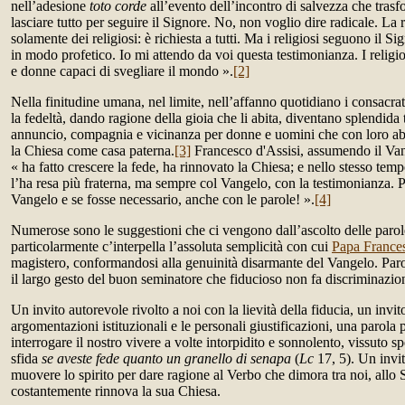
nell’adesione
toto corde
all’evento dell’incontro di salvezza che trasfor
lasciare tutto per seguire il Signore. No, non voglio dire radicale. La 
solamente dei religiosi: è richiesta a tutti. Ma i religiosi seguono il S
in modo profetico. Io mi attendo da voi questa testimonianza. I relig
e donne capaci di svegliare il mondo ».
[2]
Nella finitudine umana, nel limite, nell’affanno quotidiano i consacra
la fedeltà, dando ragione della gioia che li abita, diventano splendida
annuncio, compagnia e vicinanza per donne e uomini che con loro abi
la Chiesa come casa paterna.
[3]
Francesco d'Assisi, assumendo il Va
« ha fatto crescere la fede, ha rinnovato la Chiesa; e nello stesso temp
l’ha resa più fraterna, ma sempre col Vangelo, con la testimonianza. P
Vangelo e se fosse necessario, anche con le parole! ».
[4]
Numerose sono le suggestioni che ci vengono dall’ascolto delle paro
particolarmente c’interpella l’assoluta semplicità con cui
Papa France
magistero, conformandosi alla genuinità disarmante del Vangelo. Par
il largo gesto del buon seminatore che fiducioso non fa discriminazion
Un invito autorevole rivolto a noi con la lievità della fiducia, un invit
argomentazioni istituzionali e le personali giustificazioni, una parola
interrogare il nostro vivere a volte intorpidito e sonnolento, vissuto s
sfida
se aveste fede quanto un granello di senapa
(
Lc
17, 5). Un invit
muovere lo spirito per dare ragione al Verbo che dimora tra noi, allo 
costantemente rinnova la sua Chiesa.