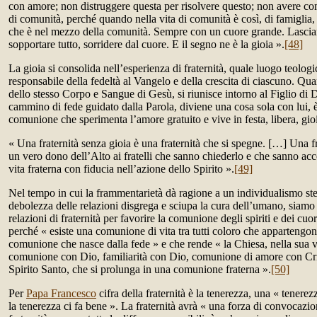
con amore; non distruggere questa per risolvere questo; non avere co
di comunità, perché quando nella vita di comunità è così, di famiglia,
che è nel mezzo della comunità. Sempre con un cuore grande. Lascian
sopportare tutto, sorridere dal cuore. E il segno ne è la gioia ».
[48]
La gioia si consolida nell’esperienza di fraternità, quale luogo teolo
responsabile della fedeltà al Vangelo e della crescita di ciascuno. Qua
dello stesso Corpo e Sangue di Gesù, si riunisce intorno al Figlio di D
cammino di fede guidato dalla Parola, diviene una cosa sola con lui, è
comunione che sperimenta l’amore gratuito e vive in festa, libera, gio
« Una fraternità senza gioia è una fraternità che si spegne. […] Una fra
un vero dono dell’Alto ai fratelli che sanno chiederlo e che sanno ac
vita fraterna con fiducia nell’azione dello Spirito ».
[49]
Nel tempo in cui la frammentarietà dà ragione a un individualismo ster
debolezza delle relazioni disgrega e sciupa la cura dell’umano, siamo 
relazioni di fraternità per favorire la comunione degli spiriti e dei c
perché « esiste una comunione di vita tra tutti coloro che appartengo
comunione che nasce dalla fede » e che rende « la Chiesa, nella sua v
comunione con Dio, familiarità con Dio, comunione di amore con Cris
Spirito Santo, che si prolunga in una comunione fraterna ».
[50]
Per
Papa Francesco
cifra della fraternità è la tenerezza, una « tenerez
la tenerezza ci fa bene ». La fraternità avrà « una forza di convocaz