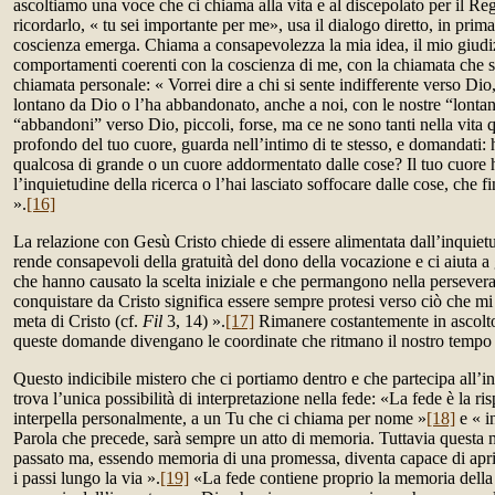
ascoltiamo una voce che ci chiama alla vita e al discepolato per il R
ricordarlo, « tu sei importante per me», usa il dialogo diretto, in prim
coscienza emerga. Chiama a consapevolezza la mia idea, il mio giudizi
comportamenti coerenti con la coscienza di me, con la chiamata che se
chiamata personale: « Vorrei dire a chi si sente indifferente verso Dio,
lontano da Dio o l’ha abbandonato, anche a noi, con le nostre “lontan
“abbandoni” verso Dio, piccoli, forse, ma ce ne sono tanti nella vita 
profondo del tuo cuore, guarda nell’intimo di te stesso, e domandati:
qualcosa di grande o un cuore addormentato dalle cose? Il tuo cuore 
l’inquietudine della ricerca o l’hai lasciato soffocare dalle cose, che f
».
[16]
La relazione con Gesù Cristo chiede di essere alimentata dall’inquietu
rende consapevoli della gratuità del dono della vocazione e ci aiuta a 
che hanno causato la scelta iniziale e che permangono nella persevera
conquistare da Cristo significa essere sempre protesi verso ciò che mi s
meta di Cristo (cf.
Fil
3, 14) ».
[17]
Rimanere costantemente in ascolt
queste domande divengano le coordinate che ritmano il nostro tempo
Questo indicibile mistero che ci portiamo dentro e che partecipa all’in
trova l’unica possibilità di interpretazione nella fede: «La fede è la r
interpella personalmente, a un Tu che ci chiama per nome »
[18]
e « i
Parola che precede, sarà sempre un atto di memoria. Tuttavia questa 
passato ma, essendo memoria di una promessa, diventa capace di aprire
i passi lungo la via ».
[19]
«La fede contiene proprio la memoria della s