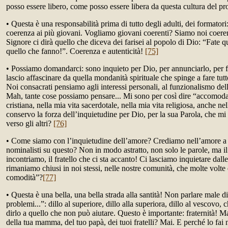
posso essere libero, come posso essere libera da questa cultura del pr
• Questa è una responsabilità prima di tutto degli adulti, dei formator
coerenza ai più giovani. Vogliamo giovani coerenti? Siamo noi coerent
Signore ci dirà quello che diceva dei farisei al popolo di Dio: “Fate 
quello che fanno!”. Coerenza e autenticità!
[75]
• Possiamo domandarci: sono inquieto per Dio, per annunciarlo, per 
lascio affascinare da quella mondanità spirituale che spinge a fare tutt
Noi consacrati pensiamo agli interessi personali, al funzionalismo dell
Mah, tante cose possiamo pensare... Mi sono per così dire “accomodat
cristiana, nella mia vita sacerdotale, nella mia vita religiosa, anche ne
conservo la forza dell’inquietudine per Dio, per la sua Parola, che mi
verso gli altri?
[76]
• Come siamo con l’inquietudine dell’amore? Crediamo nell’amore a D
nominalisti su questo? Non in modo astratto, non solo le parole, ma il
incontriamo, il fratello che ci sta accanto! Ci lasciamo inquietare dalle
rimaniamo chiusi in noi stessi, nelle nostre comunità, che molte volte
comodità”?
[77]
• Questa è una bella, una bella strada alla santità! Non parlare male di
problemi...”: dillo al superiore, dillo alla superiora, dillo al vescovo
dirlo a quello che non può aiutare. Questo è importante: fraternità! M
della tua mamma, del tuo papà, dei tuoi fratelli? Mai. E perché lo fai n