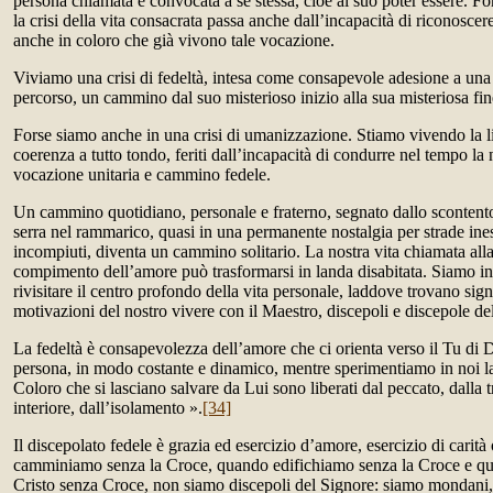
persona chiamata è convocata a se stessa, cioè al suo poter essere. Fo
la crisi della vita consacrata passa anche dall’incapacità di riconosce
anche in coloro che già vivono tale vocazione.
Viviamo una crisi di fedeltà, intesa come consapevole adesione a una
percorso, un cammino dal suo misterioso inizio alla sua misteriosa fin
Forse siamo anche in una crisi di umanizzazione. Stiamo vivendo la l
coerenza a tutto tondo, feriti dall’incapacità di condurre nel tempo la
vocazione unitaria e cammino fedele.
Un cammino quotidiano, personale e fraterno, segnato dallo scontento
serra nel rammarico, quasi in una permanente nostalgia per strade ine
incompiuti, diventa un cammino solitario. La nostra vita chiamata alla
compimento dell’amore può trasformarsi in landa disabitata. Siamo inv
rivisitare il centro profondo della vita personale, laddove trovano signi
motivazioni del nostro vivere con il Maestro, discepoli e discepole de
La fedeltà è consapevolezza dell’amore che ci orienta verso il Tu di D
persona, in modo costante e dinamico, mentre sperimentiamo in noi la 
Coloro che si lasciano salvare da Lui sono liberati dal peccato, dalla t
interiore, dall’isolamento ».
[34]
Il discepolato fedele è grazia ed esercizio d’amore, esercizio di carit
camminiamo senza la Croce, quando edifichiamo senza la Croce e q
Cristo senza Croce, non siamo discepoli del Signore: siamo mondani,