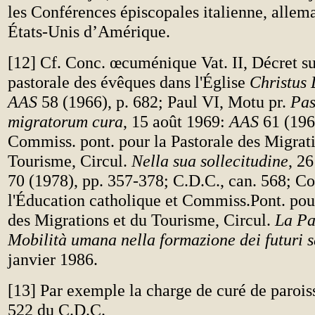
les Conférences épiscopales italienne, allem
États-Unis d’Amérique.
[
12
] Cf. Conc. œcuménique Vat. II, Décret su
pastorale des évêques dans l'Église
Christus
AAS
58 (1966), p. 682; Paul VI, Motu pr.
Pas
migratorum cura
, 15 août 1969:
AAS
61 (196
Commiss. pont. pour la Pastorale des Migrati
Tourisme, Circul.
Nella sua sollecitudine
, 2
70 (1978), pp. 357-378; C.D.C., can. 568; C
l'Éducation catholique et Commiss.Pont. pour
des Migrations et du Tourisme, Circul.
La Pa
Mobilità umana nella formazione dei futuri s
janvier 1986.
[
13
] Par exemple la charge de curé de paroiss
522 du C.D.C.