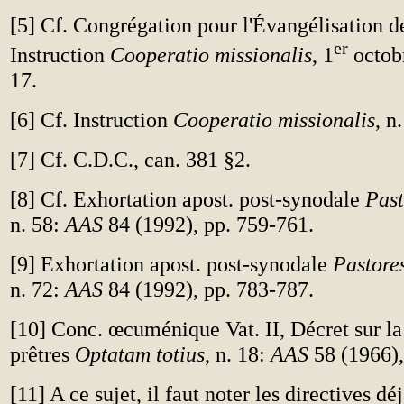
[
5
] Cf. Congrégation pour l'Évangélisation d
er
Instruction
Cooperatio missionalis
, 1
octobr
17.
[
6
] Cf. Instruction
Cooperatio missionalis
, n
[
7
] Cf. C.D.C., can. 381 §2.
[
8
] Cf. Exhortation apost. post-synodale
Past
n. 58:
AAS
84 (1992), pp. 759-761.
[
9
] Exhortation apost. post-synodale
Pastore
n. 72:
AAS
84 (1992), pp. 783-787.
[
10
] Conc. œcuménique Vat. II, Décret sur la
prêtres
Optatam totius
, n. 18:
AAS
58 (1966),
[
11
] A ce sujet, il faut noter les directives dé