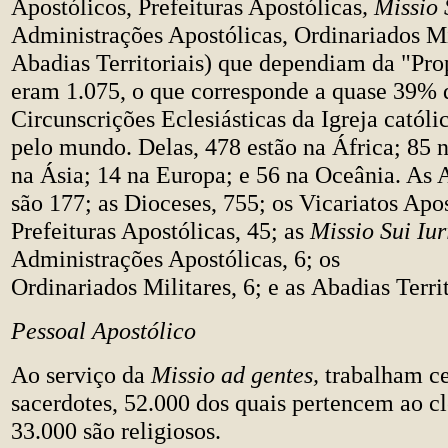
Apostólicos, Prefeituras Apostólicas
, Missio 
Administrações Apostólicas, Ordinariados Mi
Abadias Territoriais) que dependiam da "Pr
eram 1.075, o que corresponde a quase 39% d
Circunscrições Eclesiásticas da Igreja católi
pelo mundo. Delas, 478 estão na África; 85 
na Ásia; 14 na Europa; e 56 na Oceânia. As 
são 177; as Dioceses, 755; os Vicariatos Apos
Prefeituras Apostólicas, 45; as
Missio Sui Iur
Administrações Apostólicas, 6; os
Ordinariados Militares, 6; e as Abadias Territ
Pessoal Apostólico
Ao serviço da
Missio ad gentes,
trabalham c
sacerdotes, 52.000 dos quais pertencem ao c
33.000 são religiosos.