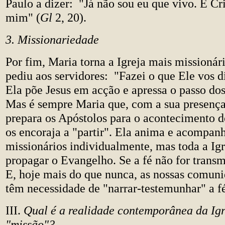
Paulo a dizer: "Já não sou eu que vivo. É Cr
mim" (
Gl
2, 20).
3. Missionariedade
Por fim, Maria torna a Igreja mais missionár
pediu aos servidores: "Fazei o que Ele vos d
Ela põe Jesus em acção e apressa o passo dos
Mas é sempre Maria que, com a sua presenç
prepara os Apóstolos para o acontecimento d
os encoraja a "partir". Ela anima e acompan
missionários individualmente, mas toda a Igrej
propagar o Evangelho. Se a fé não for transm
E, hoje mais do que nunca, as nossas comuni
têm necessidade de "narrar-testemunhar" a f
III.
Qual é a realidade contemporânea da Ig
"missão"?