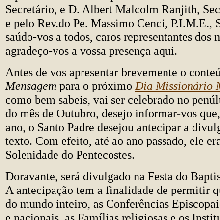
Secretário, e D. Albert Malcolm Ranjith, Sec
e pelo Rev.do Pe. Massimo Cenci, P.I.M.E., S
saúdo-vos a todos, caros representantes dos 
agradeço-vos a vossa presença aqui.
Antes de vos apresentar brevemente o conte
Mensagem
para o próximo
Dia Missionário 
como bem sabeis, vai ser celebrado no penú
do mês de Outubro, desejo informar-vos que, 
ano, o Santo Padre desejou antecipar a divul
texto. Com efeito, até ao ano passado, ele er
Solenidade do Pentecostes.
Doravante, será divulgado na Festa do Bapti
A antecipação tem a finalidade de permitir q
do mundo inteiro, as Conferências Episcopai
e nacionais, as Famílias religiosas e os Insti