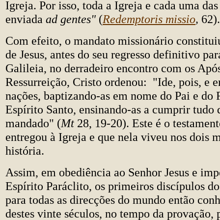
Igreja. Por isso, toda a Igreja e cada uma das
enviada
ad gentes"
(
Redemptoris missio
,
62).
Com efeito, o mandato missionário constitu
de Jesus, antes do seu regresso definitivo par
Galileia, no derradeiro encontro com os Após
Ressurreição, Cristo ordenou: "Ide, pois, e e
nações, baptizando-as em nome do Pai e do F
Espírito Santo, ensinando-as a cumprir tudo
mandado" (
Mt
28, 19-20). Este é o testamen
entregou à Igreja e que nela viveu nos dois m
história.
Assim, em obediência ao Senhor Jesus e imp
Espírito Paráclito, os primeiros discípulos d
para todas as direcções do mundo então con
destes vinte séculos, no tempo da provação, 