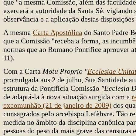
que "a mesma Comissão, além das faculdade
exercerá a autoridade da Santa Sé, vigiando 
observância e a aplicação destas disposições" 
A mesma
Carta Apostólica
do Santo Padre B
que a Comissão "receba a forma, as incumbê
normas que ao Romano Pontífice aprouver atr
11).
Com a Carta
Motu Proprio
"
Ecclesiae Unita
promulgada aos 2 de julho, Sua Santidade at
estrutura da Pontifícia Comissão
"Ecclesia D
de adaptá-la à nova situação surgida com a
r
excomunhão (21 de janeiro de 2009)
dos qua
consagrados pelo arcebispo Lefèbvre. Tão r
medida no âmbito da disciplina canônica para
pessoas do peso da mais grave das censuras e