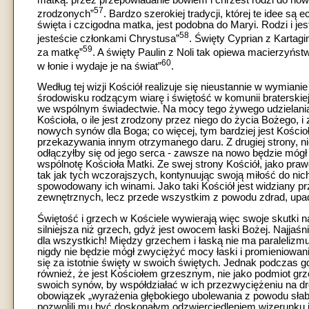
57
zrodzonych”
. Bardzo szerokiej tradycji, której te idee s
święta i czcigodna matka, jest podobna do Maryi. Rodzi i jes
58
jesteście członkami Chrystusa”
. Święty Cyprian z Kartag
59
za matkę”
. A święty Paulin z Noli tak opiewa macierzyńs
60
w łonie i wydaje je na świat”
.
Według tej wizji Kościół realizuje się nieustannie w wymiani
środowisku rodzącym wiarę i świętość w komunii braterskie
we wspólnym świadectwie. Na mocy tego żywego udzielani
Kościoła, o ile jest zrodzony przez niego do życia Bożego, i 
nowych synów dla Boga; co więcej, tym bardziej jest Kościo
przekazywania innym otrzymanego daru. Z drugiej strony, n
odłączyłby się od jego serca - zawsze na nowo będzie mógł p
wspólnotę Kościoła Matki. Ze swej strony Kościół, jako pra
tak jak tych wczorajszych, kontynuując swoją miłość do nich
spowodowany ich winami. Jako taki Kościół jest widziany p
zewnętrznych, lecz przede wszystkim z powodu zdrad, upa
Świętość i grzech w Kościele wywierają więc swoje skutki na
silniejsza niż grzech, gdyż jest owocem łaski Bożej. Najj
dla wszystkich! Między grzechem i łaską nie ma paralelizmu 
nigdy nie będzie mógł zwyciężyć mocy łaski i promieniowani
się za istotnie święty w swoich świętych. Jednak podczas g
również, że jest Kościołem grzesznym, nie jako podmiot grze
swoich synów, by współdziałać w ich przezwyciężeniu na dr
obowiązek „wyrażenia głębokiego ubolewania z powodu słabośc
pozwolili mu być doskonałym odzwierciedleniem wizerunku 