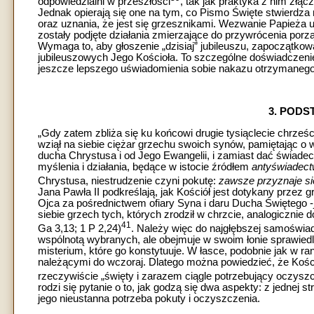
odpowiedzialni w przeszłości
, tak jak praktyka z nim złą
Jednak opierają się one na tym, co Pismo Święte stwierdza 
oraz uznania, że jest się grzesznikami. Wezwanie Papieża u
zostały podjęte działania zmierzające do przywrócenia po
Wymaga to, aby głoszenie „dzisiaj” jubileuszu, zapoczątko
jubileuszowych Jego Kościoła. To szczególne doświadczenie
jeszcze lepszego uświadomienia sobie nakazu otrzymaneg
3. POD
„Gdy zatem zbliża się ku końcowi drugie tysiąclecie chrześ
wziął na siebie ciężar grzechu swoich synów, pamiętając o ws
ducha Chrystusa i od Jego Ewangelii, i zamiast dać świadec
myślenia i działania, będące w istocie źródłem
antyświadect
Chrystusa, niestrudzenie czyni pokutę:
zawsze przyznaje s
Jana Pawła II podkreślają, jak Kościół jest dotykany przez gr
Ojca za pośrednictwem ofiary Syna i daru Ducha Świętego -
siebie grzech tych, których zrodził w chrzcie, analogicznie d
41
Ga 3,13; 1 P 2,24)
. Należy więc do najgłębszej samoświado
wspólnotą wybranych, ale obejmuje w swoim łonie sprawiedliw
misterium, które go konstytuuje. W łasce, podobnie jak w ran
należącymi do wczoraj. Dlatego można powiedzieć, że Kościół
rzeczywiście „święty i zarazem ciągle potrzebujący oczysz
rodzi się pytanie o to, jak godzą się dwa aspekty: z jednej s
jego nieustanna potrzeba pokuty i oczyszczenia.