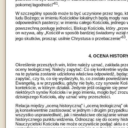
61
pokornej łagodności”
.
W szczególny sposób może to być uczynione przez tego, k
ludu Bożego; w imieniu Kościołów lokalnych będą mogły na
odpowiednich pasterzy; w imieniu całego Kościoła, jednego w
powszechną posługę jedności, Biskup Kościoła, który „prze
on wzywa, aby „Kościół w sposób bardziej świadomy wziął n
63
jego skutków, prosząc usilnie Chrystusa o przebaczenie”
.
4. OCENA HISTOR
Określenie przeszłych win, które należy uznać, zakłada pr
oceny teologicznej. Należy zapytać: Co się konkretnie wyda
na te pytania zostanie udzielona właściwa odpowiedź, będ
zapytać, czy to, co się wydarzyło, to, co zostało powiedzia
Ewangelią, a w przypadku, gdyby nie było, czy synowie Kości
kontekście, w którym działali. Jedynie jeśli osiągnie się pe
niektórych synów Kościoła i w jego imieniu, mogło być zrozu
dzisiejszego Kościoła, aby uznać winy przeszłości.
Relacja między „oceną historyczną” i „oceną teologiczną” ok
ją konsekwentnie zastosować w jednym i drugim przypadku.
wszystko usprawiedliwić, jak i niewłaściwe obciążanie wina
historycznego punktu widzenia. Odnosząc się do oceny histor
Nauczycielski Kościoła nie może oczywiście podjąć aktu o 