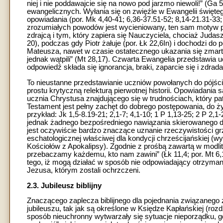
niej i nie poddawajcie się na nowo pod jarzmo niewoli!” (G
ewangelicznych. Wyłania się on zwięźle w Ewangelii święt
opowiadania (por. Mk 4,40-41; 6,36-37.51-52; 8,14-21.31-33;
zrozumiałych powodów jest wycieniowany, ten sam motyw po
zdrajcą i tym, który zapiera się Nauczyciela, chociaż Jud
20), podczas gdy Piotr żałuje (por. Łk 22,6In) i dochodzi do
Mateusza, nawet w czasie ostatecznego ukazania się zmart
jednak wątpili” (Mt 28,17). Czwarta Ewangelia przedstawia u
odpowiedź składa się ignorancja, braki, zaparcie się i zdrada 
To nieustanne przedstawianie uczniów powołanych do pójścia
prostu krytyczną relekturą pierwotnej historii. Opowiadani
ucznia Chrystusa znajdującego się w trudnościach, który pa
Testament jest pełny zachęt do dobrego postępowania, do ż
przykład: Jk 1,5-8.19-21; 2,1-7; 4,1-10; 1 P 1,13-25; 2 P 2,1-
jednak żadnego bezpośredniego nawiązania skierowanego do 
jest oczywiście bardzo znaczące uznanie rzeczywistości gr
eschatologicznej właściwej dla kondycji chrześcijańskiej (
Kościołów z Apokalipsy). Zgodnie z prośbą zawartą w modlit
przebaczamy każdemu, kto nam zawini” (Łk 11,4; por. Mt 6,1
tego, iż mogą działać w sposób nie odpowiadający otrzyma
Jezusa, którym zostali ochrzczeni.
2.3. Jubileusz biblijny
Znaczącego zaplecza biblijnego dla pojednania związanego 
jubileuszu, tak jak są określone w Księdze Kapłańskiej (roz
sposób nieuchronny wytwarzały się sytuacje nieporządku, gd