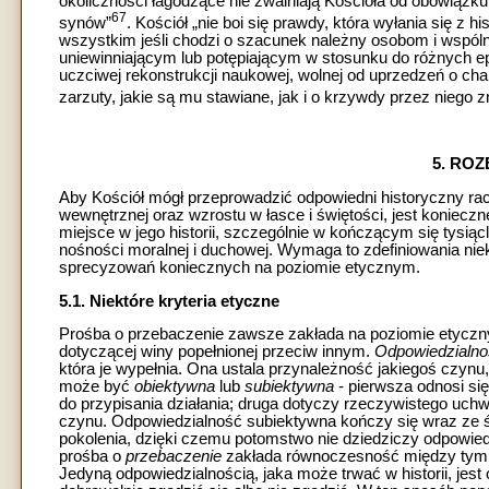
okoliczności łagodzące nie zwalniają Kościoła od obowiązk
67
synów”
. Kościół „nie boi się prawdy, która wyłania się z h
wszystkim jeśli chodzi o szacunek należny osobom i wspól
uniewinniającym lub potępiającym w stosunku do różnych epo
uczciwej rekonstrukcji naukowej, wolnej od uprzedzeń o ch
zarzuty, jakie są mu stawiane, jak i o krzywdy przez niego 
5. RO
Aby Kościół mógł przeprowadzić odpowiedni historyczny ra
wewnętrznej oraz wzrostu w łasce i świętości, jest konieczn
miejsce w jego historii, szczególnie w kończącym się tysiąc
nośności moralnej i duchowej. Wymaga to zdefiniowania ni
sprecyzowań koniecznych na poziomie etycznym.
5.1. Niektóre kryteria etyczne
Prośba o przebaczenie zawsze zakłada na poziomie etycz
dotyczącej winy popełnionej przeciw innym.
Odpowiedzialn
która je wypełnia. Ona ustala przynależność jakiegoś czynu
może być
obiektywna
lub
subiektywna
- pierwsza odnosi się
do przypisania działania; druga dotyczy rzeczywistego uch
czynu. Odpowiedzialność subiektywna kończy się wraz ze śm
pokolenia, dzięki czemu potomstwo nie dziedziczy odpowie
prośba o
przebaczenie
zakłada równoczesność między tymi, k
Jedyną odpowiedzialnością, jaka może trwać w historii, je