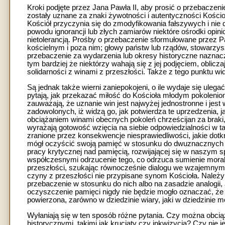
Kroki podjęte przez Jana Pawła II, aby prosić o przebaczenie
zostały uznane za znaki żywotności i autentyczności Kości
Kościół przyczynia się do zmodyfikowania fałszywych i nie 
powodu ignorancji lub złych zamiarów niektóre ośrodki opi
nietolerancją. Prośby o przebaczenie sformułowane przez
kościelnym i poza nim; głowy państw lub rządów, stowarzysze
przebaczenie za wydarzenia lub okresy historyczne naznaczo
tym bardziej że niektórzy wahają się z jej podjęciem, oblic
solidarności z winami z przeszłości. Także z tego punktu w
Są jednak także wierni zaniepokojeni, o ile wydaje się ulega
pytają, jak przekazać miłość do Kościoła młodym pokoleniom,
zauważają, że uznanie win jest najwyżej jednostronne i je
zadowolonych, iż widzą go, jak potwierdza te uprzedzenia, j
obciążaniem winami obecnych pokoleń chrześcijan za braki,
wyrażają gotowość wzięcia na siebie odpowiedzialności w taki
zranione przez konsekwencje niesprawiedliwości, jakie dotk
mógł oczyścić swoją pamięć w stosunku do dwuznacznych dzi
pracy krytycznej nad pamięcią, rozwijającej się w naszym 
współczesnymi odrzucenie tego, co odrzuca sumienie moraln
przeszłości, szukając równocześnie dialogu we wzajemnym zr
czyny z przeszłości nie przypisane synom Kościoła. Należ
przebaczenie w stosunku do nich albo na zasadzie analogii, 
oczyszczenie pamięci nigdy nie będzie mogło oznaczać, że 
powierzona, zarówno w dziedzinie wiary, jaki w dziedzinie m
Wyłaniają się w ten sposób różne pytania. Czy można obcią
historycznymi, takimi jak krucjaty czy inkwizycja? Czy nie