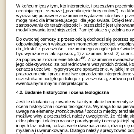
W końcu między tym, kto interpretuje, i przeszłym przedmio
oceniającego -
osmoza
(„przeniknięcie horyzontów”), na któ
wyraża się poprawne zrozumienie wydarzeń lub słów z prze
mogą mieć dla interpretującego i dla jego świata. Dzięki t
zastosowaniu do teraźniejszości - przeszłość jest ujmowana w
modyfikowania teraźniejszości. Pamięć staje się zdolna do 
Do owocnej osmozy z przeszłością dochodzi się poprzez s
odpowiadających wskazanym momentom obcości, współprzyn
do „tekstu” z przeszłości - rozumianego w ogóle jako świad
być wyrażone w taki sposób: „ 1) zrozumieć tekst, 2) oceni
66
za poprawne zrozumienie tekstu”
. Zrozumienie świadect
jego obiektywności za pośrednictwem wszystkich źródeł, k
oznacza uczciwe i rygorystyczne sprawdzenie, w jakiej mi
prazrozumienie i przez możliwe uprzedzenia interpretatora; 
uczestnikami podjętego dialogu z przeszłością, zarówno po to
ewentualnymi innymi interpretacjami.
4.2. Badanie historyczne i ocena teologiczna
Jeśli te działania są zawarte w każdym akcie hermeneutyczny
ocena historyczna i ocena teologiczna. Wymaga to na pierw
uwagę na elementy
zróżnicowania i obcości
między teraźnie
możliwe winy z przeszłości, należy uwzględnić, że różnią się
eklezjalnego, i dlatego własne paradygmaty i oceny jakiejś 
innych faz historii, rodząc wiele dwuznaczności; różnią się 
myślenia i uwarunkowania. Dlatego należy sprecyzować odp