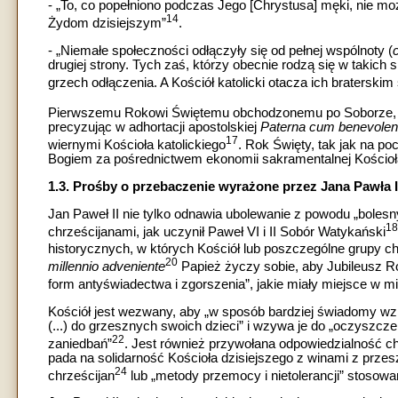
- „To, co popełniono podczas Jego [Chrystusa] męki, nie 
14
Żydom dzisiejszym”
.
- „Niemałe społeczności odłączyły się od pełnej wspólnoty (
drugiej strony. Tych zaś, którzy obecnie rodzą się w takich
grzech odłączenia. A Kościół katolicki otacza ich braterskim
Pierwszemu Rokowi Świętemu obchodzonemu po Soborze, w 1
precyzując w adhortacji apostolskiej
Paterna cum benevolen
17
wiernymi Kościoła katolickiego
. Rok Święty, tak jak na p
Bogiem za pośrednictwem ekonomii sakramentalnej Kościoł
1.3. Prośby o przebaczenie wyrażone przez Jana Pawła I
Jan Paweł II nie tylko odnawia ubolewanie z powodu „bolesn
18
chrześcijanami, jak uczynił Paweł VI i II Sobór Watykański
historycznych, w których Kościół lub poszczególne grupy 
20
millennio adveniente
Papież życzy sobie, aby Jubileusz R
form antyświadectwa i zgorszenia”, jakie miały miejsce w m
Kościół jest wezwany, aby „w sposób bardziej świadomy wzi
(...) do grzesznych swoich dzieci” i wzywa je do „oczyszcze
22
zaniedbań”
. Jest również przywołana odpowiedzialność c
pada na solidarność Kościoła dzisiejszego z winami z przes
24
chrześcijan
lub „metody przemocy i nietolerancji” stosowa