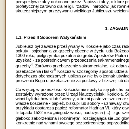
perspektywie akty dokonane przez Papieża i akty, o które pr
profetycznej zarówno dla religii, rządów i narodów, jak rów
skuteczniejszym przeżywaniu wielkiego Jubileuszu wcielenia
1. ZAGADN
1.1. Przed II Soborem Watykańskim
Jubileusz był zawsze przeżywany w Kościele jako czas rado
pokuty i pojednania za grzechy obecne w życiu ludu Bożeg
1300 roku, pielgrzymka pokutna do grobu Apostołów Piotra 
uzyskać - za pośrednictwem przebaczenia sakramentalnego
4
grzechy
. Zarówno przebaczenie sakramentalne, jak odpusz
5
przebaczenia i łaski”
Kościół w szczególny sposób udziela z
dotychczas obchodzonych jubileuszy nie było jednak uświad
proszenia Boga o przebaczenie za postawy z bliższej lub dal
Co więcej, w przeszłości Kościoła nie spotyka się jakichś 
zostałyby wyrażone przez Urząd Nauczycielski Kościoła. So
winni byli duchowni lub świeccy, a liczni pasterze szczerze 
władze kościelne - papież, biskupi lub sobory - uznawały o
przykładu dostarcza papież reformator Hadrian VI, który 
listopada 1522 roku „niegodziwości, nadużycia (...) i zgorsze
głęboko zakorzeniona i rozwinięta”, rozciągająca się „od gł
konkretnie nad winami swojego bezpośredniego poprzednika L