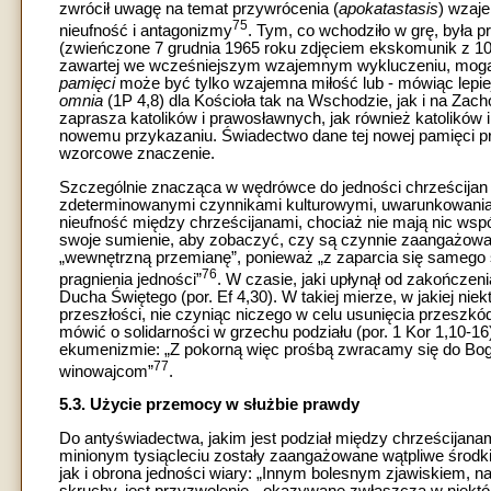
zwrócił uwagę na temat przywrócenia (
apokatastasis
) wzaje
75
nieufność i antagonizmy
. Tym, co wchodziło w grę, była 
(zwieńczone 7 grudnia 1965 roku zdjęciem ekskomunik z 
zawartej we wcześniejszym wzajemnym wykluczeniu, mogące
pamięci
może być tylko wzajemna miłość lub - mówiąc lepie
omnia
(1P 4,8) dla Kościoła tak na Wschodzie, jak i na Zac
zaprasza katolików i prawosławnych, jak również katolików i 
nowemu przykazaniu. Świadectwo dane tej nowej pamięci pr
wzorcowe znaczenie.
Szczególnie znacząca w wędrówce do jedności chrześcijan 
zdeterminowanymi czynnikami kulturowymi, uwarunkowaniami
nieufność między chrześcijanami, chociaż nie mają nic wsp
swoje sumienie, aby zobaczyć, czy są czynnie zaangażowa
„wewnętrzną przemianę”, ponieważ „z zaparcia się samego si
76
pragnienia jedności”
. W czasie, jaki upłynął od zakończen
Ducha Świętego (por. Ef 4,30). W takiej mierze, w jakiej ni
przeszłości, nie czyniąc niczego w celu usunięcia przeszk
mówić o solidarności w grzechu podziału (por. 1 Kor 1,10-1
ekumenizmie: „Z pokorną więc prośbą zwracamy się do Bog
77
winowajcom”
.
5.3. Użycie przemocy w służbie prawdy
Do antyświadectwa, jakim jest podział między chrześcijana
minionym tysiącleciu zostały zaangażowane wątpliwe środki
jak i obrona jedności wiary: „Innym bolesnym zjawiskiem, 
skruchy, jest przyzwolenie - okazywane zwłaszcza w niektó