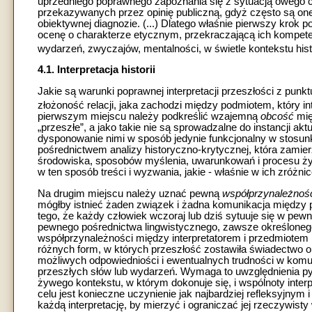
uprzedniego poprawnego zapoznania się z sytuacją owego c
przekazywanych przez opinię publiczną, gdyż często są on
obiektywnej diagnozie. (...) Dlatego właśnie pierwszy krok po
ocenę o charakterze etycznym, przekraczającą ich kompetenc
wydarzeń, zwyczajów, mentalności, w świetle kontekstu his
4.1. Interpretacja historii
Jakie są warunki poprawnej interpretacji przeszłości z punkt
złożoność relacji, jaka zachodzi między podmiotem, który int
pierwszym miejscu należy podkreślić wzajemną
obcość
mię
„przeszłe”, a jako takie nie są sprowadzalne do instancji ak
dysponowanie nimi w sposób jedynie funkcjonalny w stosunku
pośrednictwem analizy historyczno-krytycznej, która zamier
środowiska, sposobów myślenia, uwarunkowań i procesu ży
w ten sposób treści i wyzwania, jakie - właśnie w ich zróżni
Na drugim miejscu należy uznać pewną
współprzynależno
mógłby istnieć żaden związek i żadna komunikacja między p
tego, że każdy człowiek wczoraj lub dziś sytuuje się w pewn
pewnego pośrednictwa lingwistycznego, zawsze określonego
współprzynależności między interpretatorem i przedmiotem 
różnych form, w których przeszłość zostawiła świadectwo o s
możliwych odpowiedniości i ewentualnych trudności w komun
przeszłych słów lub wydarzeń. Wymaga to uwzględnienia pyt
żywego kontekstu, w którym dokonuje się, i wspólnoty interp
celu jest konieczne uczynienie jak najbardziej refleksyjny
każdą interpretację, by mierzyć i ograniczać jej rzeczywisty