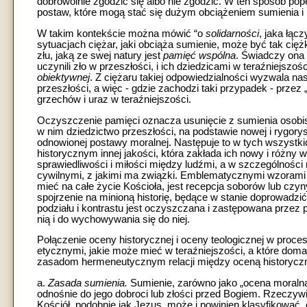
dobrowolnie zgodzić się albo nie zgodzić. W ten sposób pop
postaw, które mogą stać się dużym obciążeniem sumienia i
W takim kontekście można mówić “o
solidarności
, jaka łąc
sytuacjach ciężar, jaki obciąża sumienie, może być tak ciężk
złu, jaką ze swej natury jest
pamięć wspólna
. Świadczy ona 
uczynili zło w przeszłości, i ich dziedzicami w teraźniejszo
obiektywnej
. Z ciężaru takiej odpowiedzialności wyzwala 
przeszłości, a więc - gdzie zachodzi taki przypadek - prz
grzechów i uraz w teraźniejszości.
Oczyszczenie pamięci oznacza usunięcie z sumienia osobiste
w nim dziedzictwo przeszłości, na podstawie nowej i rygory
odnowionej postawy moralnej. Następuje to w tych wszystk
historycznym innej jakości, która zakłada ich nowy i różny 
sprawiedliwości i miłości między ludźmi, a w szczególności
cywilnymi, z jakimi ma związki. Emblematycznymi wzorami t
mieć na całe życie Kościoła, jest recepcja soborów lub czy
spojrzenie na minioną historię, będące w stanie doprowadzi
podziału i kontrastu jest oczyszczana i zastępowana przez
nią i do wychowywania się do niej.
Połączenie oceny historycznej i oceny teologicznej w proces
etycznymi, jakie może mieć w teraźniejszości, a które do
zasadom hermeneutycznym relacji między oceną historyczną
a.
Zasada sumienia.
Sumienie, zarówno jako „ocena moralna
odnośnie do jego dobroci lub złości przed Bogiem. Rzeczyw
Kościół, podobnie jak Jezus, może i powinien klasyfikować, o