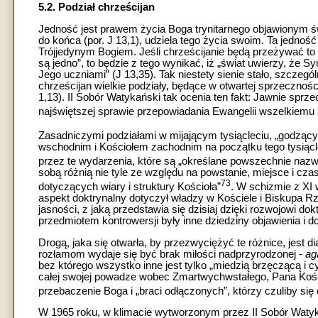
5.2. Podział chrześcijan
Jedność jest prawem życia Boga trynitarnego objawionym św
do końca (por. J 13,1), udziela tego życia swoim. Ta jednoś
Trójjedynym Bogiem. Jeśli chrześcijanie będą przeżywać to 
są jedno”, to będzie z tego wynikać, iż „świat uwierzy, że S
Jego uczniami” (J 13,35). Tak niestety sienie stało, szczegó
chrześcijan wielkie podziały, będące w otwartej sprzecznośc
1,13). II Sobór Watykański tak ocenia ten fakt: Jawnie sprze
najświętszej sprawie przepowiadania Ewangelii wszelkiemu 
Zasadniczymi podziałami w mijającym tysiącleciu, „godząc
wschodnim i Kościołem zachodnim na początku tego tysiącle
przez te wydarzenia, które są „określane powszechnie nazw
sobą różnią nie tyle ze względu na powstanie, miejsce i cza
73
dotyczących wiary i struktury Kościoła”
. W schizmie z XI 
aspekt doktrynalny dotyczył władzy w Kościele i Biskupa Rz
jasności, z jaką przedstawia się dzisiaj dzięki rozwojowi dok
przedmiotem kontrowersji były inne dziedziny objawienia i d
Drogą, jaka się otwarła, by przezwyciężyć te różnice, jest
rozłamom wydaje się być brak miłości nadprzyrodzonej -
ag
bez którego wszystko inne jest tylko „miedzią brzęczącą i 
całej swojej powadze wobec Zmartwychwstałego, Pana Kościoł
przebaczenie Boga i „braci odłączonych”, którzy czuliby się 
W 1965 roku, w klimacie wytworzonym przez II Sobór Watyk