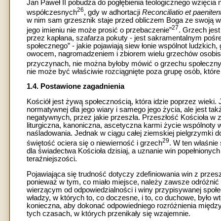
Jan Paweł II pobudza do pogłębienia teologicznego wzięcia n
26
współczesnych
, gdy w adhortacji
Reconciliatio et paeniten
w nim sam grzesznik staje przed obliczem Boga ze swoją win
27
jego imieniu nie może prosić o przebaczenie”
. Grzech jest
przez kapłana, szafarza pokuty - jest sakramentalnym pośre
społecznego” - jakie pojawiają siew łonie wspólnot ludzkich,
owocem, nagromadzeniem i zbiorem wielu grzechów osobis
przyczynach, nie można byłoby mówić o grzechu społecznym 
nie może być właściwie rozciągnięte poza grupę osób, które z
1.4. Postawione zagadnienia
Kościół jest żywą społecznością, która idzie poprzez wieki. 
normatywnej dla jego wiary i samego jego życia, ale jest t
negatywnych, przez jakie przeszła. Przeszłość Kościoła w zn
liturgiczna, kanoniczna, ascetyczna karmi życie wspólnoty 
naśladowania. Jednak w ciągu całej ziemskiej pielgrzymki 
29
świętość ociera się o niewierność i grzech
. W ten właśnie
dla świadectwa Kościoła dzisiaj, a uznanie win popełniony
teraźniejszości.
Pojawiająca się trudność dotyczy zdefiniowania win z przes
ponieważ w tym, co miało miejsce, należy zawsze odróżnić
wierzącym od odpowiedzialności i winy przypisywanej społ
władzy, w których to, co doczesne, i to, co duchowe, było 
konieczna, aby dokonać odpowiedniego rozróżnienia między 
tych czasach, w których przenikały się wzajemnie.