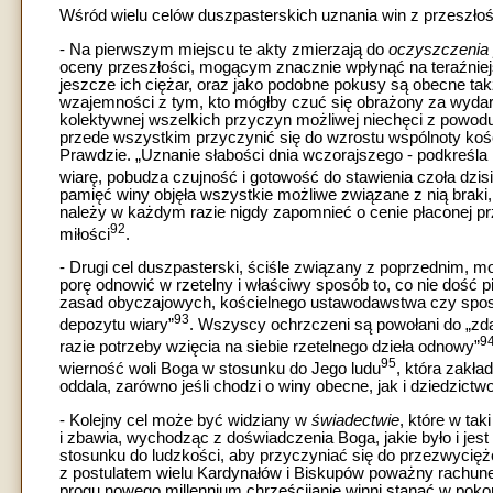
Wśród wielu celów duszpasterskich uznania win z przeszło
- Na pierwszym miejscu te akty zmierzają do
oczyszczenia 
oceny przeszłości, mogącym znacznie wpłynąć na teraźniejs
jeszcze ich ciężar, oraz jako podobne pokusy są obecne takż
wzajemności z tym, kto mógłby czuć się obrażony za wydarze
kolektywnej wszelkich przyczyn możliwej niechęci z powod
przede wszystkim przyczynić się do wzrostu wspólnoty kośc
Prawdzie. „Uznanie słabości dnia wczorajszego - podkreśla 
wiarę, pobudza czujność i gotowość do stawienia czoła dzi
pamięć winy objęła wszystkie możliwe związane z nią braki, n
należy w każdym razie nigdy zapomnieć o cenie płaconej prz
92
miłości
.
- Drugi cel duszpasterski, ściśle związany z poprzednim, m
porę odnowić w rzetelny i właściwy sposób to, co nie dość p
zasad obyczajowych, kościelnego ustawodawstwa czy sposo
93
depozytu wiary”
. Wszyscy ochrzczeni są powołani do „zda
9
razie potrzeby wzięcia na siebie rzetelnego dzieła odnowy”
95
wierność woli Boga w stosunku do Jego ludu
, która zakła
oddala, zarówno jeśli chodzi o winy obecne, jak i dziedzictw
- Kolejny cel może być widziany w
świadectwie
, które w ta
i zbawia, wychodząc z doświadczenia Boga, jakie było i jest 
stosunku do ludzkości, aby przyczyniać się do przezwycięż
z postulatem wielu Kardynałów i Biskupów poważny rachun
progu nowego millennium chrześcijanie winni stanąć w pok