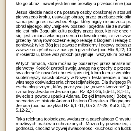
kto go obrazi, nawet jeśli ten nie prosiłby o przebaczenie (por
Jezus kładzie nacisk na postawę osoby obrażonej w stosunk
pierwszego kroku, usuwając obrazę przez przebaczenie ofia
sama jest grzeszna wobec Boga, który nigdy nie odrzuca pr
obrażającego, aby „najpierw poszedł i pojednał się ze swoim
nie jest miły Bogu akt kultu podjęty przez tego, kto nie ch
się, jest zmiana własnego serca i udowodnienie, że rzeczyw
grzechy ranią równocześnie jego relację z Bogiem i relację 
ponieważ tylko Bóg jest zawsze miłosierny i gotowy odpuszc
zawsze oczyścił nas z naszych grzechów (por. Hbr 9,22; 10
miłosierdziu, które wszystkich przyjmuje i wszystkim przeb
W tych ramach, które można by poszerzyć przez analizę listó
pierwotny Kościół zwrócił swoją uwagę na grzechy z przeszł
świadomość nowości chrześcijańskiej, która kieruje wspólnot
subtelniejszy nacisk obecny w Nowym Testamencie, a miano
własnego doświadczenia chrześcijańskiego. Dla świętego Pa
eschatologicznym, który przeżywa już „nowe stworzenie” (po
i zmartwychwstanie Jezusa (por. Rz 3,21-26; 5,6-11; 8,1-11
świecie z powodu upadku Adama. Dzięki interwencji Bożej 
scenariusze: historia Adama i historia Chrystusa. Biegną o
Jezusa (por. na przykład Rz 6,1 -11; Ga 3,27-28; Kol 3,10; 2 K
5,12-21).
Taka relektura teologiczna wydarzenia paschalnego Chrystu
możliwych braków u ochrzczonych. Można by powiedzieć, 
godności, chociaż w żywej świadomości kruchości ich ludzki