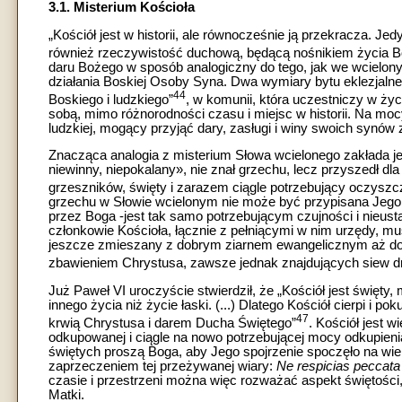
3.1. Misterium Kościoła
„Kościół jest w historii, ale równocześnie ją przekracza. J
również rzeczywistość duchową, będącą nośnikiem życia 
daru Bożego w sposób analogiczny do tego, jak we wcielon
działania Boskiej Osoby Syna. Dwa wymiary bytu eklezjalneg
44
Boskiego i ludzkiego”
, w komunii, która uczestniczy w życ
sobą, mimo różnorodności czasu i miejsc w historii. Na mocy 
ludzkiej, mogący przyjąć dary, zasługi i winy swoich synów
Znacząca analogia z misterium Słowa wcielonego zakłada j
niewinny, niepokalany», nie znał grzechu, lecz przyszedł dl
grzeszników, święty i zarazem ciągle potrzebujący oczyszcz
grzechu w Słowie wcielonym nie może być przypisana Jego Ci
przez Boga -jest tak samo potrzebującym czujności i nieus
członkowie Kościoła, łącznie z pełniącymi w nim urzędy, m
jeszcze zmieszany z dobrym ziarnem ewangelicznym aż do 
zbawieniem Chrystusa, zawsze jednak znajdujących siew d
Już Paweł VI uroczyście stwierdził, że „Kościół jest święty
innego życia niż życie łaski. (...) Dlatego Kościół cierpi i 
47
krwią Chrystusa i darem Ducha Świętego”
. Kościół jest w
odkupowanej i ciągle na nowo potrzebującej mocy odkupienia
świętych proszą Boga, aby Jego spojrzenie spoczęło na wier
zaprzeczeniem tej przeżywanej wiary:
Ne respicias peccata
czasie i przestrzeni można więc rozważać aspekt świętości,
Matki.