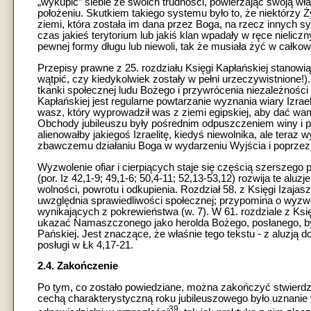
„wykupić” siebie ze swoich trudności, powierzając swoją wła
położeniu. Skutkiem takiego systemu było to, że niektórzy Żyd
ziemi, która została im dana przez Boga, na rzecz innych s
czas jakieś terytorium lub jakiś klan wpadały w ręce nielic
pewnej formy długu lub niewoli, tak że musiała żyć w całkow
Przepisy prawne z 25. rozdziału Księgi Kapłańskiej stanowią
wątpić, czy kiedykolwiek zostały w pełni urzeczywistnione!).
tkanki społecznej ludu Bożego i przywrócenia niezależności 
Kapłańskiej jest regularne powtarzanie wyznania wiary Izrae
wasz, który wyprowadził was z ziemi egipskiej, aby dać wa
Obchody jubileuszu były pośrednim odpuszczeniem winy i p
alienowałby jakiegoś Izraelitę, kiedyś niewolnika, ale tera
zbawczemu działaniu Boga w wydarzeniu Wyjścia i poprzez
Wyzwolenie ofiar i cierpiących staje się częścią szerszego
(por. Iz 42,1-9; 49,1-6; 50,4-11; 52,13-53,12) rozwija te al
wolności, powrotu i odkupienia. Rozdział 58. z Księgi Izaja
uwzględnia sprawiedliwości społecznej; przypomina o wyzwol
wynikających z pokrewieństwa (w. 7). W 61. rozdziale z Ks
ukazać Namaszczonego jako herolda Bożego, posłanego, by 
Pańskiej. Jest znaczące, że właśnie tego tekstu - z aluzją 
posługi w Łk 4,17-21.
2.4. Zakończenie
Po tym, co zostało powiedziane, można zakończyć stwierdz
cechą charakterystyczną roku jubileuszowego było uznanie wi
39