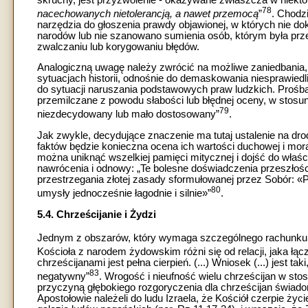
78
nacechowanych nietolerancją, a nawet przemocą
”
.
Chodzi
narzędzia do głoszenia prawdy objawionej, w których nie 
narodów lub nie szanowano sumienia osób, którym była prz
zwalczaniu lub korygowaniu błędów.
Analogiczną uwagę należy zwrócić na możliwe zaniedbania, 
sytuacjach historii, odnośnie do demaskowania niesprawiedl
do sytuacji naruszania podstawowych praw ludzkich. Prośba 
przemilczane z powodu słabości lub błędnej oceny, w stosu
79
niezdecydowany lub mało dostosowany”
.
Jak zwykle, decydujące znaczenie ma tutaj ustalenie na dro
faktów będzie konieczna ocena ich wartości duchowej i mora
można uniknąć wszelkiej pamięci mitycznej i dojść do właśc
nawrócenia i odnowy: „Te bolesne doświadczenia przeszłości 
przestrzegania złotej zasady sformułowanej przez Sobór: «Pr
80
umysły jednocześnie łagodnie i silnie»”
.
5.4. Chrześcijanie i Żydzi
Jednym z obszarów, który wymaga szczególnego rachunku su
Kościoła z narodem żydowskim różni się od relacji, jaka łącz
chrześcijanami jest pełna cierpień. (...) Wniosek (...) jest tak
83
negatywny”
. Wrogość i nieufność wielu chrześcijan w sto
przyczyną głębokiego rozgoryczenia dla chrześcijan świado
Apostołowie należeli do ludu Izraela, że Kościół czerpie ży