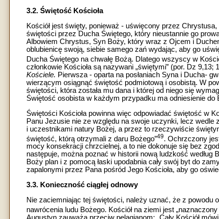
3.2. Świętość Kościoła
Kościół jest święty, ponieważ - uświęcony przez Chrystusa,
świętości przez Ducha Świętego, który nieustannie go prowad
Albowiem Chrystus, Syn Boży, który wraz z Ojcem i Duchem
oblubienicę swoją, siebie samego zań wydając, aby go uświęc
Ducha Świętego na chwałę Bożą. Dlatego wszyscy w Kościel
członkowie Kościoła są nazywani „świętymi” (por. Dz 9,13; 1
Kościele.
Pierwsza - oparta na posłaniach Syna i Ducha- g
wierzącym osiągnąć świętość podmiotową i osobistą. W powo
świętości, która została mu dana i której od niego się wyma
Świętość osobista w każdym przypadku ma odniesienie do Bog
Świętości Kościoła powinna więc odpowiadać świętość w Ko
Panu Jezusie nie ze względu na swoje uczynki, lecz wedle z
i uczestnikami natury Bożej, a przez to rzeczywiście święty
49
świętość, którą otrzymali z daru Bożego”
. Ochrzczony jes
mocy konsekracji chrzcielnej, a to nie dokonuje się bez zgo
następuje, można poznać w historii nową ludzkość według Boga
Boży plan i z pomocą łaski upodabnia cały swój byt do zam
zapalonymi przez Pana pośród Jego Kościoła, aby go oświec
3.3. Konieczność ciągłej odnowy
Nie zaciemniając tej świętości, należy uznać, że z powodu 
nawrócenia ludu Bożego. Kościół na ziemi jest „naznaczony 
Augustyn zauważa przeciw pelagianom: „Cały Kościół mówi