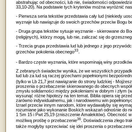
abstrahując od obecności, lub nie, świadomości odpowiedzialn
33,10-20). Na podstawie tych kryteriów można wyróżnić nas
- Pierwsza seria tekstów przedstawia cały lud (niekiedy uosob
wyznaje lub nawiązuje do swoich grzechów przeciw Bogu be
- Druga grupa tekstów sytuuje wyznanie - skierowane do B
(religijnych), którzy mogą, lub nie, zaliczać się do grzeszne
- Trzecia grupa przedstawia lud lub jednego z jego przyw
33
grzechów pokolenia obecnego
.
- Bardzo częste wyznania, które wspominają winy przodków,
Z zebranych świadectw wynika, że we wszystkich przypadk
lud lub za lud są raczej grzechami popełnionymi bezpośred
(tylko w Lb 21,7 jest nawiązanie do strony ludzkiej - Mojżes
proszenia o przebaczenie skierowanego do obecnych współ
zmysłu solidarności między pokoleniami w dobrym i złym (
wysunąć różne hipotezy na ten temat. Biblia opiera się prz
zarówno indywidualnemu, jak i narodowemu win popełnionyc
Izrael przeciw innym narodom, które wydawałyby się wymag
rozumiane jako wykonanie Boskich wskazań odnośnie do nich
1 Sm 15 i Pwt 25,19 (zniszczenie Amalekitów). Obecność 
36
możliwą prośbę o przebaczenie
. Doświadczenia złego tra
także mogłyby sprzeciwiać się idei proszenia o przebaczen