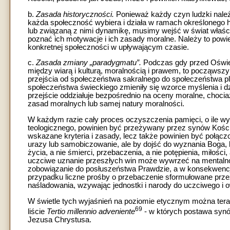
b.
Zasada historyczności.
Ponieważ każdy czyn ludzki należ
każda społeczność wybiera i działa w ramach określonego h
lub związaną z nimi dynamikę, musimy wejść w świat właściw
poznać ich motywacje i ich zasady moralne. Należy to powie
konkretnej społeczności w upływającym czasie.
c.
Zasada zmiany „paradygmatu”.
Podczas gdy przed Oświe
między wiarą i kulturą, moralnością i prawem, to począwsz
przejścia od społeczeństwa sakralnego do społeczeństwa plur
społeczeństwa świeckiego zmieniły się wzorce myślenia i dzi
przejście oddziałuje bezpośrednio na oceny moralne, chocia
zasad moralnych lub samej natury moralności.
W każdym razie cały proces oczyszczenia pamięci, o ile wy
teologicznego, powinien być przeżywany przez synów Kościo
wskazane kryteria i zasady, lecz także powinien być połą
urazy lub samobiczowanie, ale by dojść do wyznania Boga, kt
życia, a nie śmierci, przebaczenia, a nie potępienia, miłości
uczciwe uznanie przeszłych win może wywrzeć na mentalno
zobowiązanie do posłuszeństwa Prawdzie, a w konsekwencji
przypadku liczne prośby o przebaczenie sformułowane przez
naśladowania, wzywając jednostki i narody do uczciwego i
W świetle tych wyjaśnień na poziomie etycznym można teraz
69
liście
Tertio millennio adveniente
- w których postawa synó
Jezusa Chrystusa.