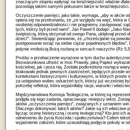
znaczącym stopniu wpłynąć na teraźniejszość właśnie dlate
pozostają takimi samymi pokusami także w teraźniejszości.
Oczyszczenie pamięci, jako takie, wymaga, „aby w akcie odwa
opiera się na przekonaniu, że „ze względu na więź, która 
osobistej odpowiedzialności i nie pragniemy zastępować sąd
tych, którzy byli przed nami”. Jan Paweł II dodaje: „Jako N
świętością, którą otrzymał od swego Pana, uklęknął przed 
dzieci”‘. Stwierdzając ponownie, że „chrześcijanie są powo
postępowanie wziąć na siebie ciężar popełnionych błędów”, 
jedynie «miłością Bożą rozlaną w sercach naszych» (Rz 5,5
Prośby o przebaczenie wyrażone w tym duchu autentycznoś
Bezwarunkowa ufność w moc Prawdy, jaką Papież wykazał, 
kościelnej, jak i poza nią. Została podkreślona rosnąca wia
brakowało jednak pewnych zastrzeżeń, będących przede 
kontekstami historycznymi i kulturowymi, w których proste
za ustępstwo wobec oskarżeń tych, którzy już wcześniej byl
potrzebę refleksji, która wyjaśniłaby racje, warunki i właśc
Międzynarodowa Komisja Teologiczna, w której są reprezento
podjęła się tego zadania, opracowując niniejszy tekst. Zost
aktów „oczyszczenia pamięci”, związanych z uznaniem win p
Dlaczego dokonywać takich aktów? Jakie są ich właściwe pod
łącząc ocenę historyczną i ocenę teologiczną? Kto jest ic
odniesieniu do życia Kościoła i społeczeństwa? Celem tekstu
wyjaśnienie założeń, które uzasadniają podjęcie pokuty w od