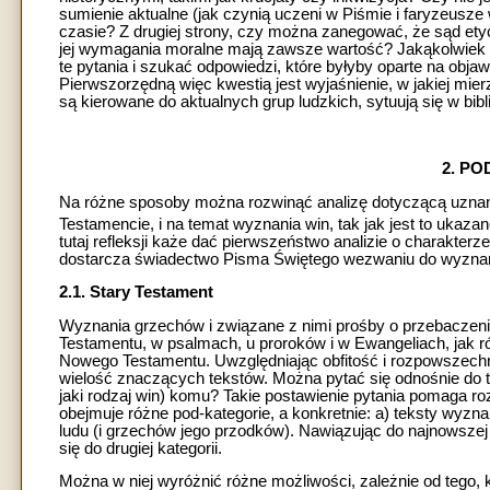
sumienie aktualne (jak czynią uczeni w Piśmie i faryzeusze
czasie? Z drugiej strony, czy można zanegować, że sąd et
jej wymagania moralne mają zawsze wartość? Jakąkolwiek p
te pytania i szukać odpowiedzi, które byłyby oparte na obj
Pierwszorzędną więc kwestią jest wyjaśnienie, w jakiej mier
są kierowane do aktualnych grup ludzkich, sytuują się w bibli
2. PO
Na różne sposoby można rozwinąć analizę dotyczącą uznani
Testamencie, i na temat wyznania win, tak jak jest to uka
tutaj refleksji każe dać pierwszeństwo analizie o charakt
dostarcza świadectwo Pisma Świętego wezwaniu do wyznania
2.1. Stary Testament
Wyznania grzechów i związane z nimi prośby o przebaczeni
Testamentu, w psalmach, u proroków i w Ewangeliach, jak rów
Nowego Testamentu. Uwzględniając obfitość i rozpowszechni
wielość znaczących tekstów. Można pytać się odnośnie do t
jaki rodzaj win) komu? Takie postawienie pytania pomaga r
obejmuje różne pod-kategorie, a konkretnie: a) teksty wyz
ludu (i grzechów jego przodków). Nawiązując do najnowszej p
się do drugiej kategorii.
Można w niej wyróżnić różne możliwości, zależnie od tego, kt