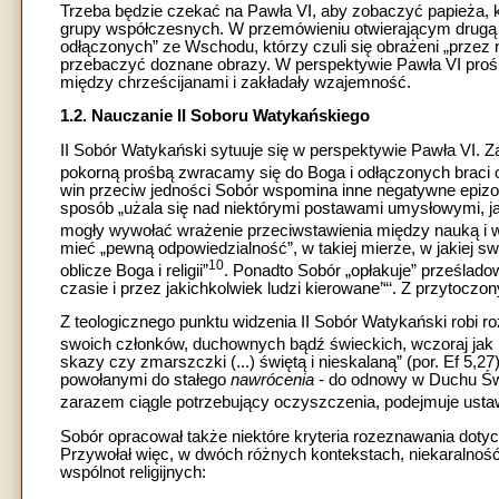
Trzeba będzie czekać na Pawła VI, aby zobaczyć papieża, 
grupy współczesnych. W przemówieniu otwierającym drugą se
odłączonych” ze Wschodu, którzy czuli się obrażeni „przez nas
przebaczyć doznane obrazy. W perspektywie Pawła VI prośba
między chrześcijanami i zakładały wzajemność.
1.2. Nauczanie II Soboru Watykańskiego
II Sobór Watykański sytuuje się w perspektywie Pawła VI. Za
pokorną prośbą zwracamy się do Boga i odłączonych brac
win przeciw jedności Sobór wspomina inne negatywne epizody
sposób „użala się nad niektórymi postawami umysłowymi, jak
mogły wywołać wrażenie przeciwstawienia między nauką i w
mieć „pewną odpowiedzialność”, w takiej mierze, w jakiej sw
10
oblicze Boga i religii”
. Ponadto Sobór „opłakuje” prześlado
czasie i przez jakichkolwiek ludzi kierowane’“‘. Z przytocz
Z teologicznego punktu widzenia II Sobór Watykański robi r
swoich członków, duchownych bądź świeckich, wczoraj jak i 
skazy czy zmarszczki (...) świętą i nieskalaną” (por. Ef 5,2
powołanymi do stałego
nawrócenia -
do odnowy w Duchu Świ
zarazem ciągle potrzebujący oczyszczenia, podejmuje ustaw
Sobór opracował także niektóre kryteria rozeznawania dotyc
Przywołał więc, w dwóch różnych kontekstach, niekaralnoś
wspólnot religijnych: