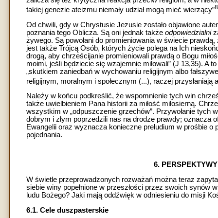
8
takiej genezie ateizmu niemały udział mogą mieć wierzący”
Od chwili, gdy w Chrystusie Jezusie zostało objawione aute
poznania tego Oblicza. Są oni jednak także
odpowiedzialni
z
żywego. Są powołani do promieniowania w świecie prawdą, że
jest także Trójcą Osób, których życie polega na Ich niesko
drogą, aby chrześcijanie promieniowali prawdą o Bogu miło
moimi, jeśli będziecie się wzajemnie miłowali” (J 13,35). A 
„skutkiem zaniedbań w wychowaniu religijnym albo fałszywe
religijnym, moralnym i społecznym (...), raczej przysłaniają a
Należy w końcu podkreślić, że wspomnienie tych win chrześc
także uwielbieniem Pana historii za miłość miłosierną. Chrze
wszystkim w „odpuszczenie grzechów”. Przywołanie tych wi
dobrym i złym poprzedzili nas na drodze prawdy; oznacza
Ewangelii oraz wyznacza konieczne preludium w prośbie o 
pojednania.
6. PERSPEKTYWY
W świetle przeprowadzonych rozważań można teraz zapytać: 
siebie winy popełnione w przeszłości przez swoich synów w 
ludu Bożego? Jaki mają oddźwięk w odniesieniu do misji Kości
6.1. Cele duszpasterskie