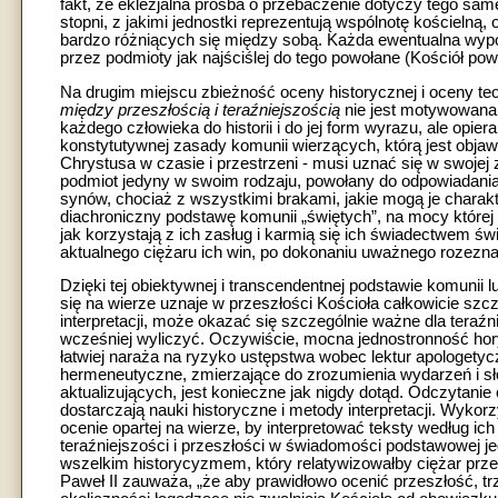
fakt, że eklezjalna prośba o przebaczenie dotyczy tego sam
stopni, z jakimi jednostki reprezentują wspólnotę kościelną,
bardzo różniących się między sobą. Każda ewentualna wyp
przez podmioty jak najściślej do tego powołane (Kościół pow
Na drugim miejscu zbieżność oceny historycznej i oceny teolo
między przeszłością i teraźniejszością
nie jest motywowana 
każdego człowieka do historii i do jej form wyrazu, ale opi
konstytutywnej zasady komunii wierzących, którą jest obja
Chrystusa w czasie i przestrzeni - musi uznać się w swojej
podmiot jedyny w swoim rodzaju, powołany do odpowiadania
synów, chociaż z wszystkimi brakami, jakie mogą je char
diachroniczny podstawę komunii „świętych”, na mocy której 
jak korzystają z ich zasług i karmią się ich świadectwem św
aktualnego ciężaru ich win, po dokonaniu uważnego rozeznan
Dzięki tej obiektywnej i transcendentnej podstawie komunii 
się na wierze uznaje w przeszłości Kościoła całkowicie szcz
interpretacji, może okazać się szczególnie ważne dla teraźn
wcześniej wyliczyć. Oczywiście, mocna jednostronność hor
łatwiej naraża na ryzyko ustępstwa wobec lektur apologety
hermeneutyczne, zmierzające do zrozumienia wydarzeń i słó
aktualizujących, jest konieczne jak nigdy dotąd. Odczytani
dostarczają nauki historyczne i metody interpretacji. Wyko
ocenie opartej na wierze, by interpretować teksty według i
teraźniejszości i przeszłości w świadomości podstawowej jed
wszelkim historycyzmem, który relatywizowałby ciężar przes
Paweł II zauważa, „że aby prawidłowo ocenić przeszłość, tr