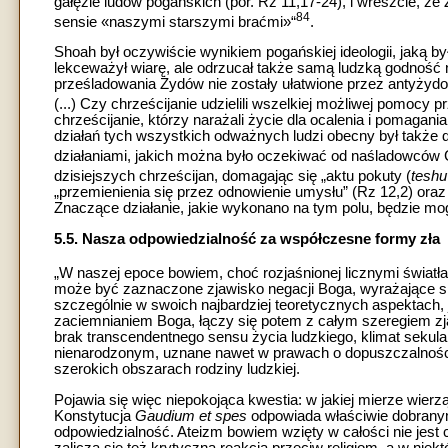
gałęzie ludów pogańskich (por. Rz 11,17-24), i wreszcie, 
84
sensie «naszymi starszymi braćmi»“
.
Shoah był oczywiście wynikiem pogańskiej ideologii, jaką by
lekceważył wiarę, ale odrzucał także samą ludzką godność
prześladowania Żydów nie zostały ułatwione przez antyżydo
(...) Czy chrześcijanie udzielili wszelkiej możliwej pomo
chrześcijanie, którzy narażali życie dla ocalenia i pomagan
działań tych wszystkich odważnych ludzi obecny był także d
działaniami, jakich można było oczekiwać od naśladowców 
dzisiejszych chrześcijan, domagając się „aktu pokuty (
tesh
„przemienienia się przez odnowienie umysłu” (Rz 12,2) oraz 
Znaczące działanie, jakie wykonano na tym polu, będzie mog
5.5. Nasza odpowiedzialność za współczesne formy zła
„W naszej epoce bowiem, choć rozjaśnionej licznymi światłam
może być zaznaczone zjawisko negacji Boga, wyrażające się
szczególnie w swoich najbardziej teoretycznych aspektach, 
zaciemnianiem Boga, łączy się potem z całym szeregiem zja
brak transcendentnego sensu życia ludzkiego, klimat sekul
nienarodzonym, uznane nawet w prawach o dopuszczalności 
szerokich obszarach rodziny ludzkiej.
Pojawia się więc niepokojąca kwestia: w jakiej mierze wierz
Konstytucja
Gaudium et spes
odpowiada właściwie dobrany
odpowiedzialność. Ateizm bowiem wzięty w całości nie jest
zalicza się też krytyczna reakcja przeciw religiom, a w niekt