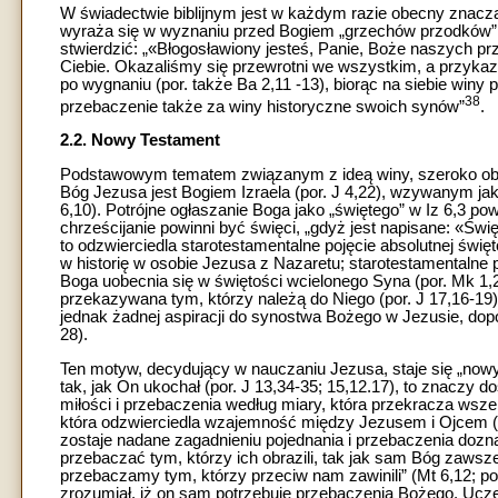
W świadectwie biblijnym jest w każdym razie obecny znaczą
wyraża się w wyznaniu przed Bogiem „grzechów przodków”, t
stwierdzić: „«Błogosławiony jesteś, Panie, Boże naszych prz
Ciebie. Okazaliśmy się przewrotni we wszystkim, a przykaza
po wygnaniu (por. także Ba 2,11 -13), biorąc na siebie winy p
38
przebaczenie także za winy historyczne swoich synów”
.
2.2. Nowy Testament
Podstawowym tematem związanym z ideą winy, szeroko obe
Bóg Jezusa jest Bogiem Izraela (por. J 4,22), wzywanym jak
6,10). Potrójne ogłaszanie Boga jako „świętego” w Iz 6,3 po
chrześcijanie powinni być święci, „gdyż jest napisane: «Świ
to odzwierciedla starotestamentalne pojęcie absolutnej świ
w historię w osobie Jezusa z Nazaretu; starotestamentalne p
Boga uobecnia się w świętości wcielonego Syna (por. Mk 1,24;
przekazywana tym, którzy należą do Niego (por. J 17,16-19
jednak żadnej aspiracji do synostwa Bożego w Jezusie, dopók
28).
Ten motyw, decydujący w nauczaniu Jezusa, staje się „now
tak, jak On ukochał (por. J 13,34-35; 15,12.17), to znaczy d
miłości i przebaczenia według miary, która przekracza wsz
która odzwierciedla wzajemność między Jezusem i Ojcem (por
zostaje nadane zagadnieniu pojednania i przebaczenia doz
przebaczać tym, którzy ich obrazili, tak jak sam Bóg zawsze
przebaczamy tym, którzy przeciw nam zawinili” (Mt 6,12; por
zrozumiał, iż on sam potrzebuje przebaczenia Bożego. Ucz