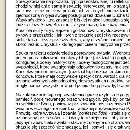
Sprecyzowanie na początku typu przedstawianej tu refleksji 
chodzi w niej ani o samą instytucję historyczną, ani o sa
się zawsze rozumieć wspólnotę ochrzczonych, nierozdzielnie
zjednoczoną w głębi swojej posługi przez działanie Ducha Oży
Watykańskiego - „na zasadzie bliskiej analogii upodabnia si
ludzka służy Słowu Bożemu za żywe narzędzie zbawienia, ni
Kościoła służy ożywiającemu go Duchowi Chrystusowemu ku w
synów z przeszłości, jak i tych z teraźniejszości w rzeczywis
siebie także ciężar przeszłych win, aby oczyścić pamięć i 
skoro Jezus Chrystus - którego jest ciałem mistycznie przed
Struktura tekstu odzwierciedla postawione pytania. Wychodzi
potem przeanalizować podstawy biblijne (rozdział 2) i pogłę
konfiguracja oceny historycznej i oceny teologicznej jes
wypowiedzi, które uwzględniają odpowiednio czasy, miejsca i
Konsekwencjom moralnym (rozdział 5), duszpasterskim i mi
końcowe, które mają oczywiście specyficzną wartość dla Ko
uznania własnych win odnosi się do wszystkich narodów i ws
mogły pomóc wszystkim w podążaniu drogą prawdy, braterski
Na zakończenie tego wprowadzenia będzie użyteczne przyp
pamięci”, podejmowanego przez wierzących, gdyż był on ta
o uwielbienie Boga, ponieważ przeżywanie posłuszeństwa P
winami wiecznego miłosierdzia i wiecznej sprawiedliwości 
Prawdę, która wyzwala i zbawia (
confessio fidei
) -
staje się
c
uznać winy przeszłości, jak i winy teraźniejszości, aby um
jedynym Zbawicielu świata, i stać się zdolnymi do ofiarowan
okazuje się szczególnie znacząca, jeśli pomyśli się o tak w