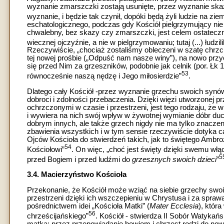
wyznanie zmarszczki zostają usunięte, przez wyznanie ska
wyznanie, i będzie tak czynił, dopóki będą żyli ludzie na ziem
eschatologicznego, podczas gdy Kościół pielgrzymujący nie p
chwalebny, bez skazy czy zmarszczki, jest celem ostatecz
wiecznej ojczyźnie, a nie w pielgrzymowaniu; tutaj (...) łu
Rzeczywiście, „chociaż zostaliśmy obleczeni w szatę chrzci
tej nowej prośbie („Odpuść nam nasze winy”), na nowo przy
się przed Nim za grzeszników, podobnie jak celnik (por. Ł
53
równocześnie naszą nędzę i Jego miłosierdzie”
.
Dlatego cały Kościół -przez wyznanie grzechu swoich synó
dobroci i zdolności przebaczenia. Dzięki więzi utworzonej 
ochrzczonymi w czasie i przestrzeni, jest tego rodzaju, że 
i wywiera na nich swój wpływ w żywotnej wymianie dóbr d
dobrym innych, ale także grzech nigdy nie ma tylko znacze
zbawienia wszystkich i w tym sensie rzeczywiście dotyka ca
Ojców Kościoła do stwierdzeń takich, jak to świętego Ambr
54
Kościołowi”
. On więc, „choć jest święty dzięki swemu włą
5
przed Bogiem i przed ludźmi do
grzesznych swoich dzieci
”
3.4. Macierzyństwo Kościoła
Przekonanie, że Kościół może wziąć na siebie grzechy swoic
przestrzeni dzięki ich wszczepieniu w Chrystusa i za spra
pośrednictwem idei „Kościoła Matki” (
Mater Ecclesia
), któr
56
chrześcijańskiego”
. Kościół - stwierdza II Sobór Watyka
matką: przez przepowiadanie bowiem i chrzest rodzi do now