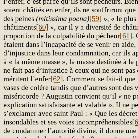
l’enfer, c’est parce qu’ils sont pécheurs. Bie
soient châtiés en enfer, ils ne souffriront que
des peines
(mitissima poena)
[59]
», « le plus
châtiments
[60]
», car il y a diversité de chât
proportion de la culpabilité du pécheur
[61]
.
étaient dans l’incapacité de se venir en aide, 
d’injustice dans leur condamnation, car ils a
à « la même masse », la masse destinée à la 
ne fait pas d’injustice à ceux qui ne sont pas 
méritent l’enfer
[62]
. Comment se fait-il que 
vases de colère tandis que d’autres sont des 
miséricorde ? Augustin convient qu’il « ne p
explication satisfaisante et valable ». Il ne p
s’exclamer avec saint Paul : « Que les décret
insondables et ses voies incompréhensibles
[
de condamner l’autorité divine, il donne une 