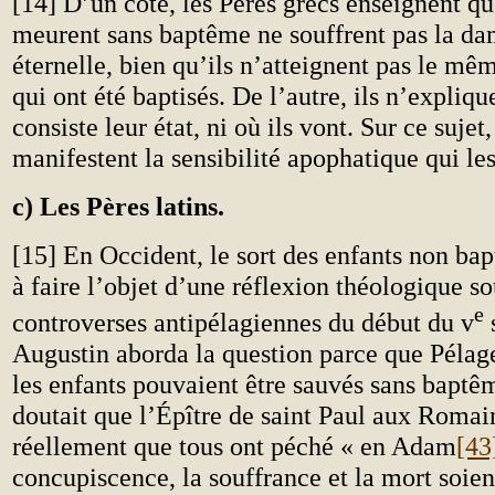
[14] D’un côté, les Pères grecs enseignent qu
meurent sans baptême ne souffrent pas la d
éternelle, bien qu’ils n’atteignent pas le mê
qui ont été baptisés. De l’autre, ils n’expliq
consiste leur état, ni où ils vont. Sur ce sujet
manifestent la sensibilité apophatique qui les
c) Les Pères latins.
[15] En Occident, le sort des enfants non b
à faire l’objet d’une réflexion théologique s
e
controverses antipélagiennes du début du v
s
Augustin aborda la question parce que Pélag
les enfants pouvaient être sauvés sans baptê
doutait que l’Épître de saint Paul aux Romai
réellement que tous ont péché « en Adam
[43
concupiscence, la souffrance et la mort soien