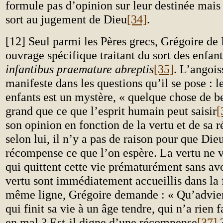
formule pas d’opinion sur leur destinée mais 
sort au jugement de Dieu
[34]
.
[12] Seul parmi les Pères grecs, Grégoire de 
ouvrage spécifique traitant du sort des enfan
infantibus praemature abreptis
[35]
. L’angois
manifeste dans les questions qu’il se pose : le
enfants est un mystère, « quelque chose de 
grand que ce que l’esprit humain peut saisir
[
son opinion en fonction de la vertu et de sa 
selon lui, il n’y a pas de raison pour que Die
récompense ce que l’on espère. La vertu ne v
qui quittent cette vie prématurément sans avo
vertu sont immédiatement accueillis dans la f
même ligne, Grégoire demande : « Qu’adviend
qui finit sa vie à un âge tendre, qui n’a rien f
en mal ? Est-il digne d’une récompense
[37]
?