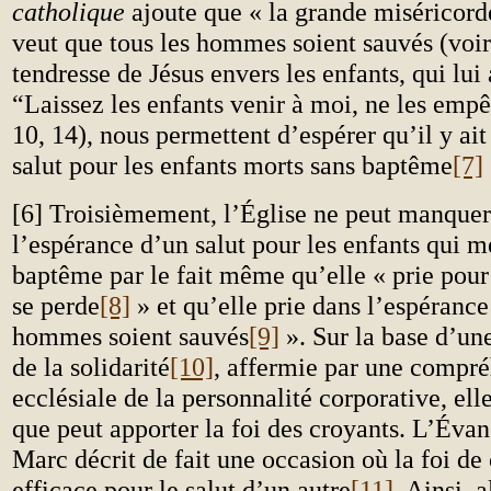
catholique
ajoute que « la grande miséricord
veut que tous les hommes soient sauvés (voir 
tendresse de Jésus envers les enfants, qui lui a
“Laissez les enfants venir à moi, ne les em
10, 14), nous permettent d’espérer qu’il y ai
salut pour les enfants morts sans baptême
[7]
[6] Troisièmement, l’Église ne peut manque
l’espérance d’un salut pour les enfants qui m
baptême par le fait même qu’elle « prie pou
se perde
[8]
» et qu’elle prie dans l’espérance
hommes soient sauvés
[9]
». Sur la base d’un
de la solidarité
[10]
, affermie par une compr
ecclésiale de la personnalité corporative, ell
que peut apporter la foi des croyants. L’Évan
Marc décrit de fait une occasion où la foi de 
efficace pour le salut d’un autre
[11]
. Ainsi,