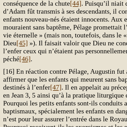
conséquence de la chute
[44]
. Puisqu’il niait
d’Adam fût transmis à ses descendants, il con
enfants nouveau-nés étaient innocents. Aux e
mouraient sans baptême, Pélage promettait l’
vie éternelle » (mais non, toutefois, dans l
Dieu
[45]
»). Il faisait valoir que Dieu ne co
l’enfer ceux qui n’étaient pas personnelleme
péché
[46]
.
[16] En réaction contre Pélage, Augustin fut
affirmer que les enfants qui meurent sans ba
destinés à l’enfer
[47]
. Il en appelait au préc
en Jean
3, 5 ainsi qu’à la pratique liturgique 
Pourquoi les petits enfants sont-ils conduits 
baptismaux, spécialement les enfants en dang
n’est pour leur assurer l’entrée dans le Roy
Pourquoi reçoivent-ils les exorcismes et les e