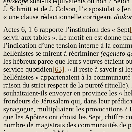
episkope
sont-ils équivalents ou non ? Selon
J. Schmitt et de J. Colson, l’« apostolat » [en
« une clause rédactionnelle corrigeant
diako
Actes 6, 1-6 rapporte l’institution des « Sept
servir aux tables ». Le motif en est donné pa
l’indication d’une tension interne à la comm
hellénistes se mirent à récriminer
(egeneto 
les hébreux parce que leurs veuves étaient ou
service quotidien
[63]
. » Il reste à savoir si 
hellénistes » appartenaient à la communauté
raison du strict respect de la pureté rituelle)
souhaitaient-ils envoyer en province les « hel
frondeurs de Jérusalem qui, dans leur prédica
synagogue, multipliaient les provocations ? 
que les Apôtres ont choisi les Sept, chiffre 
nombre de magistrats des communautés de pr