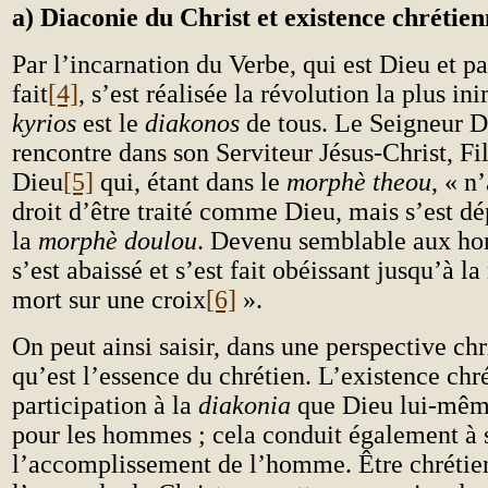
a) Diaconie du Christ et existence chrétien
Par l’incarnation du Verbe, qui est Dieu et pa
fait
[4]
, s’est réalisée la révolution la plus in
kyrios
est le
diakonos
de tous. Le Seigneur Di
rencontre dans son Serviteur Jésus-Christ, Fi
Dieu
[5]
qui, étant dans le
morphè theou
, « n
droit d’être traité comme Dieu, mais s’est dé
la
morphè doulou
. Devenu semblable aux ho
s’est abaissé et s’est fait obéissant jusqu’à la
mort sur une croix
[6]
».
On peut ainsi saisir, dans une perspective chr
qu’est l’essence du chrétien. L’existence chr
participation à la
diakonia
que Dieu lui-mêm
pour les hommes ; cela conduit également à s
l’accomplissement de l’homme. Être chrétien 