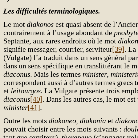
Les difficultés terminologiques.
Le mot
diakonos
est quasi absent de l’Ancie
contrairement à l’usage abondant de
presbyt
Septante, aux rares endroits où le mot
diako
signifie messager, courrier, serviteur
[39]
. La
(Vulgate) l’a traduit dans un sens général pa
dans un sens spécifique en translittérant le m
diaconus
. Mais les termes
minister
,
minister
correspondent aussi à d’autres termes grecs 
et
leitourgos
. La Vulgate présente trois empl
diaconus
[40]
. Dans les autres cas, le mot est 
minister
[41]
.
Outre les mots
diakoneo
,
diakonia
et
diakon
pouvait choisir entre les mots suivants :
doul
tant que serviteur),
therapeuo
(s’engager vol