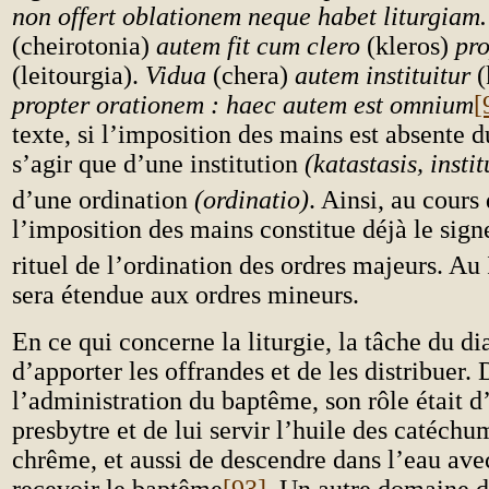
non offert oblationem neque habet liturgiam.
(cheirotonia)
autem fit cum clero
(kleros)
pro
(leitourgia).
Vidua
(chera)
autem instituitur
(
propter orationem : haec autem est omnium
[
texte, si l’imposition des mains est absente du
s’agir que d’une institution
(katastasis,
instit
d’une ordination
(ordinatio)
. Ainsi, au cours 
l’imposition des mains constitue déjà le signe
rituel de l’ordination des ordres majeurs. Au
sera étendue aux ordres mineurs.
En ce qui concerne la liturgie, la tâche du di
d’apporter les offrandes et de les distribuer.
l’administration du baptême, son rôle était 
presbytre et de lui servir l’huile des catéchu
chrême, et aussi de descendre dans l’eau avec
recevoir le baptême
[93]
. Un autre domaine 