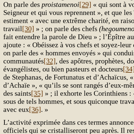
On parle des
proistamenoi
[29]
« qui sont à vo
Seigneur et qui vous reprennent », et que les
estiment « avec une extrême charité, en raiso
travail
[30]
» ; on parle des chefs
(hegoumeno
fait entendre la parole de Dieu » ; l’Épître 
ajoute : « Obéissez à vos chefs et soyez-leur 
on parle des « hommes envoyés » qui conduis
communautés
[32]
, des apôtres, prophètes, d
évangélistes, ou bien pasteurs et docteurs
[34
de Stephanas, de Fortunatus et d’Achaïcus, 
d’Achaïe », « qu’ils se sont rangés d’eux-mê
des saints
[35]
» ; il exhorte les Corinthiens 
sous de tels hommes, et sous quiconque trava
avec eux
[36]
. »
L’activité exprimée dans ces termes annonce l
officiels qui se cristalliseront peu après. Il re