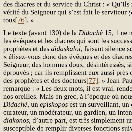
des diacres et du service du Christ : « Qu’il
vérité du Seigneur qui s’est fait le serviteur
(
tous
[76]
. »
Le texte (avant 130) de la
Didachè
15, 1 ne 
les évêques et les diacres qui sont les succes
prophètes et des
didaskaloi
, faisant silence s
« élisez-vous donc des évêques et des diacre
Seigneur, des hommes doux, désintéressés, si
éprouvés ; car ils remplissent eux aussi près 
des prophètes et des docteurs
[77]
. » Jean-Pa
remarque : « Les deux mots, il est vrai, rend
nos oreilles. Mais en grec, à l’époque où nou
Didachè
, un
episkopos
est un surveillant, un
curateur, un modérateur, un gardien, un inte
diakonos
, d’autre part, est très simplement u
susceptible de remplir diverses fonctions sui