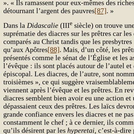
». « Ils ramassent pour eux-mêmes des riche
détournant l’argent des pauvres
[87]
. »
e
Dans la
Didascalie
(III
siècle) on trouve une
suprématie des diacres sur les prêtres car les
comparés au Christ tandis que les presbytres 
qu’aux Apôtres
[88]
. Mais, d’un côté, les prêt
présentés comme le sénat de l’Église et les a
l’évêque : ils sont placés autour de l’autel et
épiscopal. Les diacres, de l’autre, sont nomm
troisièmes », ce qui suggère vraisemblableme
viennent après l’évêque et les prêtres. En rev
diacres semblent bien avoir eu une action et 
dépassaient ceux des prêtres. Les laïcs devro
grande confiance envers les diacres et ne pa
constamment le chef ; à ce dernier, ils com
qu’ils désirent par les
hyperetai
, c’est-à-dire