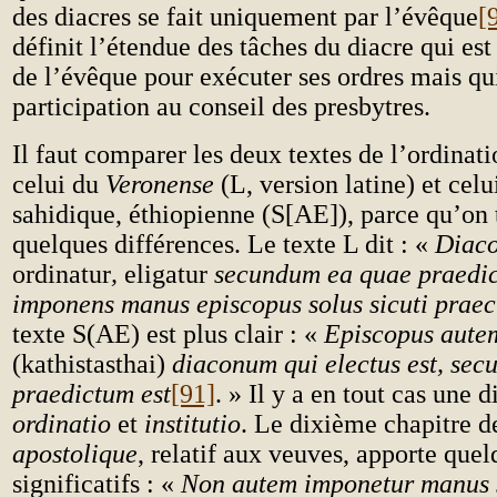
des diacres se fait uniquement par l’évêque
[
définit l’étendue des tâches du diacre qui est 
de l’évêque pour exécuter ses ordres mais qui
participation au conseil des presbytres.
Il faut comparer les deux textes de l’ordinati
celui du
Veronense
(L, version latine) et celu
sahidique, éthiopienne (S[AE]), parce qu’on 
quelques différences. Le texte L dit : «
Diaco
ordinatur
,
eligatur
secundum ea quae praedict
imponens manus episcopus solus sicuti prae
texte S(AE) est plus clair : «
Episcopus aute
(kathistasthai)
diaconum qui electus est, se
praedictum est
[91]
. » Il y a en tout cas une 
ordinatio
et
institutio
. Le dixième chapitre d
apostolique
, relatif aux veuves, apporte que
significatifs : «
Non autem imponetur manus 