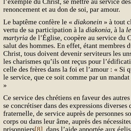
l’exemple du Christ, se mettre au service des
renoncement et au don de soi, par amour.
Le baptême confère le «
diakonein
» à tout c
vertu de sa participation à la
diakonia
, à la
l
martyria
de l’Église, coopère au service du C
salut des hommes. En effet, étant membres 
Christ, tous doivent devenir serviteurs les un
les charismes qu’ils ont reçus pour l’édificat
celle des frères dans la foi et l’amour : « Si
le service, que ce soit comme par un mandat
»
Ce service des chrétiens en faveur des autre
se concrétiser dans des expressions diverses 
fraternelle, de service auprès de personnes so
corps ou dans leur âme, auprès des nécessite
prisonniers
[8]
, dans l’aide apportée aux égli