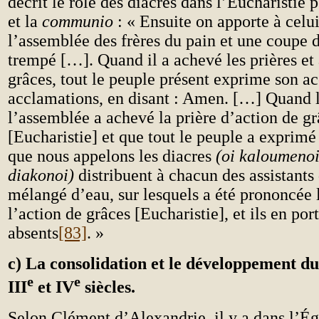
décrit le rôle des diacres dans l’Eucharistie 
et la
communio
: « Ensuite on apporte à celu
l’assemblée des frères du pain et une coupe d
trempé […]. Quand il a achevé les prières et 
grâces, tout le peuple présent exprime son a
acclamations, en disant : Amen. […] Quand l
l’assemblée a achevé la prière d’action de g
[Eucharistie] et que tout le peuple a exprimé
que nous appelons les diacres
(oi kaloumenoi
diakonoi)
distribuent à chacun des assistants 
mélangé d’eau, sur lesquels a été prononcée l
l’action de grâces [Eucharistie], et ils en por
absents
[83]
. »
c) La consolidation et le développement d
e
e
III
et IV
siècles.
Selon Clément d’Alexandrie, il y a dans l’É