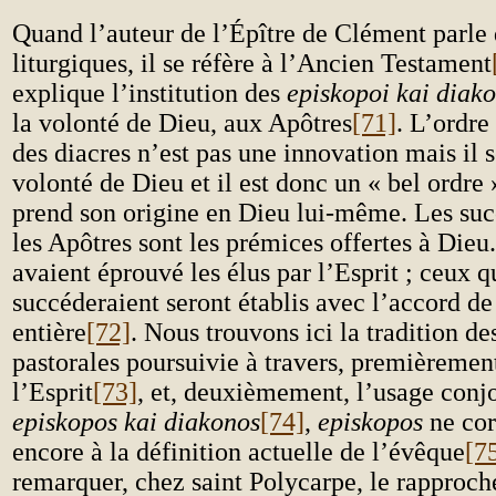
Quand l’auteur de l’Épître de Clément parle 
liturgiques, il se réfère à l’Ancien Testament
explique l’institution des
episkopoi kai diak
la volonté de Dieu, aux Apôtres
[71]
. L’ordre
des diacres n’est pas une innovation mais il 
volonté de Dieu et il est donc un « bel ordre 
prend son origine en Dieu lui-même. Les suc
les Apôtres sont les prémices offertes à Dieu
avaient éprouvé les élus par l’Esprit ; ceux q
succéderaient seront établis avec l’accord de
entière
[72]
. Nous trouvons ici la tradition de
pastorales poursuivie à travers, premièremen
l’Esprit
[73]
, et, deuxièmement, l’usage conj
episkopos
kai
diakonos
[74]
,
episkopos
ne cor
encore à la définition actuelle de l’évêque
[7
remarquer, chez saint Polycarpe, le rapproc