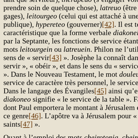
prendre soin de quelque chose),
latreuo
(être
gages),
leitourgeo
(celui qui est attaché à un
publique),
hypereteo
(gouverner)
[42]
. Il est 
caractéristique que la forme verbale
diakone
par la Septante, les fonctions de service étant
mots
leitourgein
ou
latreuein
. Philon ne l’uti
sens de « servir
[43]
». Josèphe la connaît dan
servir », « obéir », et dans le sens du « servi
». Dans le Nouveau Testament, le mot
doule
service de caractère très personnel, le service
Dans le langage des Évangiles
[45]
ainsi qu’e
diakoneo
signifie « le service de la table ». 
dont Paul emportera le montant à Jérusalem e
ce genre
[46]
. L’apôtre va à Jérusalem pour « 
saints
[47]
».
Quant à l’emploi des mots
cheirotonia
,
cheir