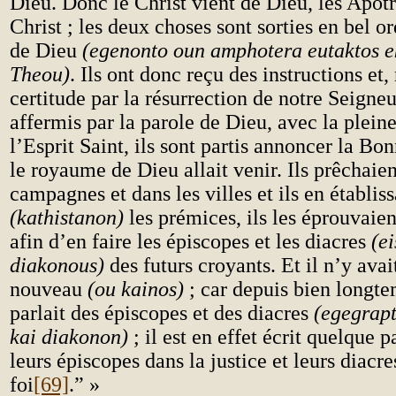
Dieu. Donc le Christ vient de Dieu, les Apôt
Christ ; les deux choses sont sorties en bel o
de Dieu
(egenonto oun amphotera eutaktos e
Theou)
. Ils ont donc reçu des instructions et,
certitude par la résurrection de notre Seigneu
affermis par la parole de Dieu, avec la pleine
l’Esprit Saint, ils sont partis annoncer la B
le royaume de Dieu allait venir. Ils prêchaien
campagnes et dans les villes et ils en établiss
(kathistanon)
les prémices, ils les éprouvaient
afin d’en faire les épiscopes et les diacres
(e
diakonous)
des futurs croyants. Et il n’y avai
nouveau
(ou kainos)
; car depuis bien longte
parlait des épiscopes et des diacres
(egegrapt
kai diakonon)
; il est en effet écrit quelque pa
leurs épiscopes dans la justice et leurs diacre
foi
[69]
.” »