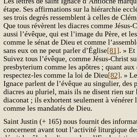
Les lettres de saint Ignace d’Antioche marq
étape. Ses affirmations sur la hiérarchie eccl
ses trois degrés ressemblent à celles de Clé
Que tous révèrent les diacres comme Jésus-
aussi l’évêque, qui est l’image du Père, et le
comme le sénat de Dieu et comme l’assemblé
sans eux on ne peut parler d’Église
[81]
. » Et
Suivez tous l’évêque, comme Jésus-Christ suit
presbyterium comme les apôtres ; quant aux 
respectez-les comme la loi de Dieu
[82]
. » Le
Ignace parlent de l’évêque au singulier, des p
diacres au pluriel, mais ils ne disent rien sur
diaconat ; ils exhortent seulement à vénérer l
comme les mandatés de Dieu.
Saint Justin (+ 165) nous fournit des informa
concernent avant tout l’activité liturgique des