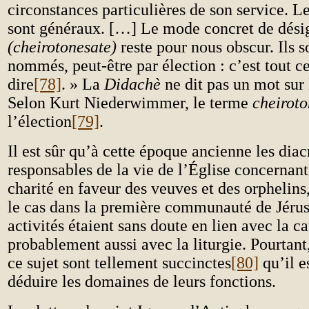
circonstances particulières de son service. L
sont généraux. […] Le mode concret de dési
(cheirotonesate)
reste pour nous obscur. Ils s
nommés, peut-être par élection : c’est tout c
dire
[78]
. » La
Didachè
ne dit pas un mot sur 
Selon Kurt Niederwimmer, le terme
cheiroto
l’élection
[79]
.
Il est sûr qu’à cette époque ancienne les diac
responsables de la vie de l’Église concernan
charité en faveur des veuves et des orphelin
le cas dans la première communauté de Jéru
activités étaient sans doute en lien avec la c
probablement aussi avec la liturgie. Pourtant
ce sujet sont tellement succinctes
[80]
qu’il es
déduire les domaines de leurs fonctions.