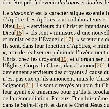
doit être prêt à devenir
diakonos
et
doulos
de
Le
diakonein
est la caractéristique essentiel
d’Apôtre. Les Apôtres sont collaborateurs et 
Dieu
[14]
, « serviteurs du Christ et intendant
Dieu
[15]
». Ils sont « ministres d’une nouvel
et ministres de l’Évangile
[17]
, « serviteurs d
Ils sont, dans leur fonction d’Apôtres, « mini
», afin de réaliser en plénitude l’avènement 
Christ chez les croyants
[19]
et d’organiser l’
l’Église, Corps du Christ, dans l’amour
[20]
.
deviennent serviteurs des croyants à cause du
n’est pas eux qu’ils annoncent, mais le Christ
Seigneur
[21]
. Ils sont envoyés au nom du Chr
leur ayant été transmise pour qu’ils la procl
de la réconciliation. Par eux, Dieu lui-même 
dans le Saint-Esprit et dans le Christ Jésus qu