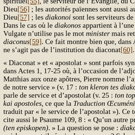
spirituel
[55]
, le serviteur de l’Évangile, du C
Dieu
[56]
; les autorités païennes sont aussi a
Dieu
[57]
; les
diakonoi
sont les serviteurs de
Dans le cas où le
diakonos
appartient à l’une 
Vulgate n’utilise pas le mot
minister
mais ret
diaconus
[59]
. Ce fait montre bien que, dans A
ne s’agit pas de l’institution du diaconat
[60]
.
« Diaconat » et « apostolat » sont parfois 
dans Actes 1, 17-25 où, à l’occasion de l’adj
Matthias aux onze apôtres, Pierre nomme l’ap
de notre service » (v. 17 :
ton kleron tes diak
parle de service et d’apostolat (v. 25 :
ton to
kai apostoles
, ce que la
Traduction Œcuméniq
traduit par « le service de l’apostolat »). Ce 
cite aussi le Psaume 109, 8 : « Qu’un autre 
(ten episkopen)
. » La question se pose :
diak