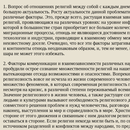
1. Вопрос об отношениях религий между собой с каждым днем
большую актуальность. Росту актуальности данной проблемат
различные факторы. Это, прежде всего, растущая взаимная за
религий, проявляющаяся на различных уровнях: на уровне инф
которой в большинстве стран приобретает все большее количес
миграционные процессы, отнюдь не являющиеся достоянием 
технологии и индустрии, приводящие к взаимному обмену меж
неизвестному доселе. Очевидно, что все эти факторы затраги
и континенты отнюдь неодинаковым образом, и, тем не менее, 
шара не может этого избежать.
2. Факторы коммуникации и взаимозависимости различных нар
пробудили острое сознание множественности религий на нашей
вытекающими отсюда возможностями и опасностями. Вопреки 
религиозность вовсе не исчезла из жизни современного челове
множество феноменов, в которых современная религиозность п
несмотря на кризис, в различной степени переживаемый всем
Значение религиозного в жизни человека, а также растущее с
людьми и культурами вызывают необходимость религиозного д
совместного решения проблем и нужд человечества, разговора
наконец, выступления за мир и справедливость в мире. Христи
стороне от этого движения и связанным с ним диалогом религи
оставаться в стороне. Если религии некогда могли быть и, по с
источником разделений и конфликтов между народами, то пред