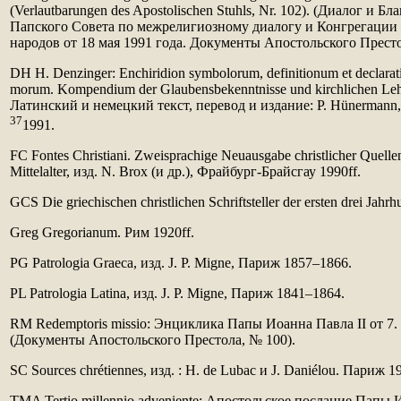
(Verlautbarungen des Apostolischen Stuhls, Nr. 102). (Диалог и Б
Папского Совета по межрелигиозному диалогу и Конгрегации
народов от 18 мая 1991 года. Документы Апостольского Престо
DH H. Denzinger: Enchiridion symbolorum, definitionum et declarati
morum. Kompendium der Glaubensbekenntnisse und kirchlichen Leh
Латинский и немецкий текст, перевод и издание: P. Hünermann
37
1991.
FC Fontes Christiani. Zweisprachige Neuausgabe christlicher Quelle
Mittelalter, изд. N. Brox (и др.), Фрайбург-Брайсгау 1990ff.
GCS Die griechischen christlichen Schriftsteller der ersten drei Jah
Greg Gregorianum. Рим 1920ff.
PG Patrologia Graeca, изд. J. P. Migne, Париж 1857–1866.
PL Patrologia Latina, изд. J. P. Migne, Париж 1841–1864.
RM Redemptoris missio: Энциклика Папы Иоанна Павла II от 7. 
(Документы Апостольского Престола, № 100).
SC Sources chrétiennes, изд. : H. de Lubac и J. Daniélou. Париж 19
TMA Tertio millennio adveniente: Апостольское послание Папы И