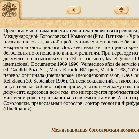
Предлагаемый вниманию читателей текст является переводом 
Международной Богословской Комиссии (Рим, Ватикан) «Хрис
посвященного актуальной проблематике христианского богосл
межрелигиозного диалога. Документ излагает позицию соврем
богословия по отношению к иным религиям. При переводе ис
документа на испанском языке (El cristianismo y las religiones (19
internacional, Documentos 1969-1996. Veintecinco años de servicio a l
ed. Cándido Pozo S.J., Mons. Ricardo Blásquez, Madrid 1998, 557
перевод оригинала (Internationale Theologenkommission, Das Chri
Religionen 30. September 1996). Список сокращений, а также н
вступительная библиография приведены по немецкому издани
документа адресован всем тем, кто интересуется проблематико
миссией и ролью христианства в современном мире. Автор пер
Соколовски, православный богослов, доктор теологии Фрибур
(Швейцария).
Международная богословская комисс