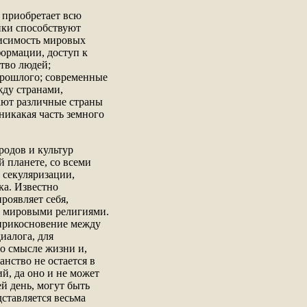
 приобретает всю
ики способствуют
висимость мировых
ормации, доступ к
тво людей;
прошлого; современные
ду странами,
вают различные страны
никакая часть земного
одов и культур
 планете, со всеми
секуляризации,
ка. Известно
роявляет себя,
и мировыми религиями.
оприкосновение между
иалога, для
 о смысле жизни и,
анство не остается в
й, да оно и не может
ей день, могут быть
ставляется весьма