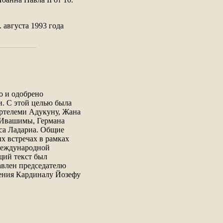
. августа 1993 года
о и одобрено
. С этой целью была
артелеми Адукуну, Жана
 Ивашимы, Германа
са Ладариа. Общие
х встречах в рамках
Международной
ящий текст был
авлен председателю
чения Кардиналу Йозефу