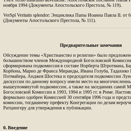
ноября 1994 (Документы Апостольского Престола, № 119).
VerSpl Veritatis splendor: Энциклика Папы Иоанна Павла II. от 6
(Документы Апостольского Престола, № 111).
Предварительные замечания
Обсуждение темы «Христианство и религии» было предложен
большинством членов Международной Богословской Комиссии
сформирована подкомиссия в составе Норберта Штротмана, Б
Корбона, Марио де Франса Миранды, Ивана Голуба, Тадахико
Потмайера, Анджея Шостека и председателя подкомиссии Луи
дискуссии по данному вопросу имели место на многочисленны
вышеупомянутой подкомиссии, а также на заседаниях самой 
Богословской Комиссии в 1993, 1994 и 1995 гг. в Риме. Насто
формально одобрен Комиссией 30 сентября 1996 года и предст
комиссии, тогдашнему префекту Конгрегации по делам вероу
Ратцингеру для утверждения к публикации.
0. Введение