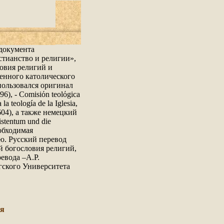
документа
тианство и религии»,
овия религий и
енного католического
пользовался оригинал
96), - Comisiόn teolόgica
a teología de la Iglesia,
-604), а также немецкий
stentum und die
еобходимая
ю. Русский перевод
й богословия религий,
евода –А.Р.
гского Университета
ия