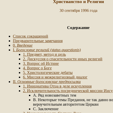
Христианство и Религии
30 сентября 1996 года
Содержание
Список сокращений
Предварительные замечания
0.
Введение
I.
Богословие религий (status quaestionis)
1. Предмет, метод и цель
2. Дискуссия о спасительности иных религий
3. Вопрос об Истине
4. Вопрос о Боге
5. Христологические дебаты
6. Миссия и межрелигиозный диалог
II.
Основные богословские предпосылки
1. Инициатива Отца в деле искупления
2. Исключительность посреднической миссии Иису
A. Ряд новозаветных тем
B. Некоторые темы Предания, не так давно в
вероучительным авторитетом Церкви
C. Заключение