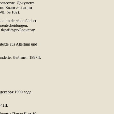
лаговестие. Документ
 по Евангелизации
ла, № 102).
onum de rebus fidei et
rentscheidungen.
, Фрайбург-Брайсгау
ntexte aus Altertum und
rhunderte. Лейпциг 1897ff.
декабря 1990 года
41ff.
оанна Павла II от 10.