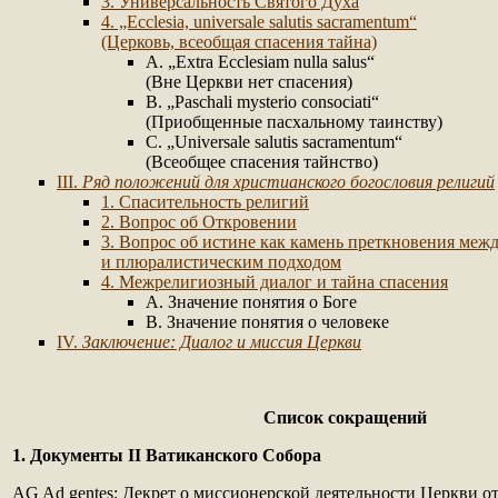
3. Универсальность Святого Духа
4. „Ecclesia, universale salutis sacramentum“
(Церковь, всеобщая спасения тайна)
A. „Extra Ecclesiam nulla salus“
(Вне Церкви нет спасения)
B. „Paschali mysterio consociati“
(Приобщенные пасхальному таинству)
C. „Universale salutis sacramentum“
(Всеобщее спасения тайнство)
III.
Ряд положений для христианского богословия религий
1. Спасительность религий
2. Вопрос об Откровении
3. Вопрос об истине как камень преткновения меж
и плюралистическим подходом
4. Межрелигиозный диалог и тайна спасения
A. Значение понятия о Боге
B. Значение понятия о человеке
IV.
Заключение: Диалог и миссия Церкви
Список сокращений
1. Документы II Ватиканского Собора
AG Ad gentes: Декрет о миссионерской деятельности Церкви от 