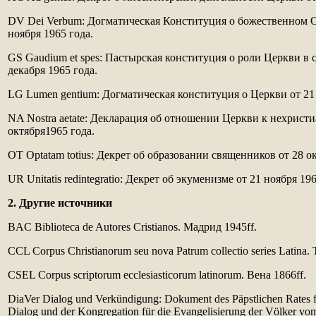
DV Dei Verbum: Догматическая Конституция о божественном 
ноября 1965 года.
GS Gaudium et spes: Пастырская конституция о роли Церкви в 
декабря 1965 года.
LG Lumen gentium: Догматическая конституция о Церкви от 21 
NA Nostra aetate: Декларация об отношении Церкви к нехрист
октября1965 года.
OT Optatam totius: Декрет об образовании священников от 28 ок
UR Unitatis redintegratio: Декрет об экуменизме от 21 ноября 196
2. Другие источники
BAC Biblioteca de Autores Cristianos. Мадрид 1945ff.
CCL Corpus Christianorum seu nova Patrum collectio series Latina
CSEL Corpus scriptorum ecclesiasticorum latinorum. Вена 1866ff.
DiaVer Dialog und Verkündigung: Dokument des Päpstlichen Rates fü
Dialog und der Kongregation für die Evangelisierung der Völker vo