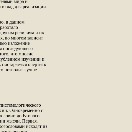
телями мира и
й вклад для реализации
во, в данном
ыработало
другим религиям и их
ах, во многом зависит
лью изложение
ля последующего
ого, что многие
лубленном изучении и
постараемся очертить
то позволит лучше
эпистемологического
ссии. Одновременно с
ословии до Второго
ии мысли. Первая,
огословами исходят из
вету творения,