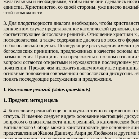
желательным и необходимым, чтобы ныне они сделались носи
единства. Христианство, со своей стороны, уже внесло важны
этой возможности.
3. Для плодотворности диалога необходимо, чтобы христианст
конкретном случае представленное католической церковью, в
соответствующее богословие религий. Отношение христиан к 
последователям, а также содержание диалога во всех его форм
от богословской оценки. Последующие рассуждения имеют це
богословских принципов, предложенных в качестве основы д
размышления. Принципы эти предложены в полном сознании т
вопросы остаются открытыми и нуждаются в последующем уг
пояснении. Прежде чем изложить вышеупомянутые принципы, 
основные положения современной богословской дискуссии. Э
понять последующие рассуждения и предложения.
I.
Богословие религий (status quaestionis)
1. Предмет, метод и цель
4. Богословие религий еще не получило точно оформленного 
статуса. И именно следует видеть основание настоящей диску
вопросом о спасительности иных религий, в католическом бог
Ватиканского Собора можно констатировать две основные лин
представленная Жаном Даниэлу, Анри де Любаком и другими б
предположения, что религии восходят к завету Бога с Ноем, за