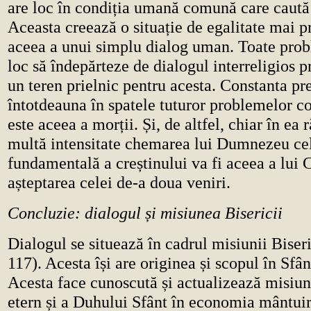
are loc în condiția umană comună care caută
Aceasta creează o situație de egalitate mai 
aceea a unui simplu dialog uman. Toate pro
loc să îndepărteze de dialogul interreligios p
un teren prielnic pentru acesta. Constanta pr
întotdeauna în spatele tuturor problemelor c
este aceea a morții. Și, de altfel, chiar în ea
multă intensitate chemarea lui Dumnezeu cel
fundamentală a creștinului va fi aceea a lui C
așteptarea celei de-a doua veniri.
Concluzie: dialogul și misiunea Bisericii
Dialogul se situează în cadrul misiunii Biseri
117). Acesta își are originea și scopul în Sfâ
Acesta face cunoscută și actualizează misiu
etern și a Duhului Sfânt în economia mântuiri