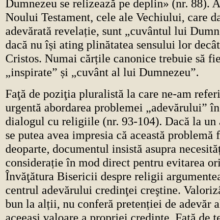
Dumnezeu se relizează pe deplin» (nr. 88). Al
Noului Testament, cele ale Vechiului, care d
adevărată revelație, sunt „cuvântul lui Dumn
dacă nu își ating plinătatea sensului lor decât
Cristos. Numai cărțile canonice trebuie să fi
„inspirate” și „cuvânt al lui Dumnezeu”.
Faţă de poziţia pluralistă la care ne-am referi
urgentă abordarea problemei „adevărului” în 
dialogul cu religiile (nr. 93-104). Dacă la 
se putea avea impresia că această problemă f
deoparte, documentul insistă asupra necesități
considerație în mod direct pentru evitarea ori
Învăţătura Bisericii despre religii argumente
centrul adevărului credinţei creştine. Valori
bun la alții, nu conferă pretenției de adevăr al
aceeași valoare a propriei credințe. Față de t