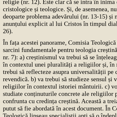
religie (nr. 12). Este clar că se intra în inima
cristologice și teologice. Și, de asemenea, nu
deoparte problema adevărului (nr. 13-15) și n
anunțului explicit al lui Cristos în timpul dia
26).
În fața acestei panorame, Comisia Teologică 
sarcini fundamentale pentru teologia creștină 
nr. 7): a) creștinismul va trebui să se înțelea
în contextul unei pluralități a religiilor și, î
trebui să reflecteze asupra universalității pe 
revendică. b) va trebui să studieze sensul și 
religiilor în contextul istoriei mântuirii. c) vo
studiate conținuturile concrete ale religiilor 
confrunta cu credința creștină. Această a trei
putut să fie abordată în acest document. În 
Teologică lipseau specialiștii apți să o îndep