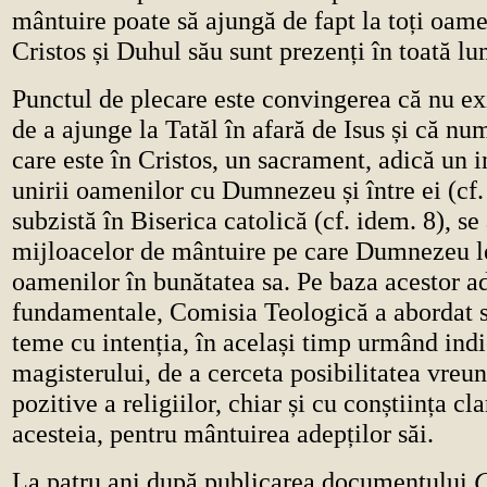
mântuire poate să ajungă de fapt la toți oame
Cristos și Duhul său sunt prezenți în toată l
Punctul de plecare este convingerea că nu exi
de a ajunge la Tatăl în afară de Isus și că nu
care este în Cristos, un sacrament, adică un 
unirii oamenilor cu Dumnezeu și între ei (cf.
subzistă în Biserica catolică (cf. idem. 8), se
mijloacelor de mântuire pe care Dumnezeu l
oamenilor în bunătatea sa. Pe baza acestor a
fundamentale, Comisia Teologică a abordat s
teme cu intenția, în același timp urmând indi
magisterului, de a cerceta posibilitatea vreun
pozitive a religiilor, chiar și cu conștiința cl
acesteia, pentru mântuirea adepților săi.
La patru ani după publicarea documentului
C