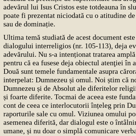
adevărul lui Isus Cristos este totdeauna în sl
poate fi prezentat niciodată cu o atitudine de
sau de dominație.
Ultima temă studiată de acest document este
dialogului interreligios (nr. 105-113), deja ev
adevărului. Nu s-a intenționat tratarea amplă
pentru că ea fusese deja obiectul atenţiei în
Două sunt temele fundamentale asupra cărora
interpelat: Dumnezeu și omul. Noi știm că no
Dumnezeu și de Absolut ale diferitelor relig
și foarte diferite. Tocmai de aceea este funda
cont de ceea ce interlocutorii înțeleg prin D
raporturile sale cu omul. Viziunea omului po
asemenea diferită, dar dialogul este o întâlnir
umane, și nu doar o simplă comunicare verbal