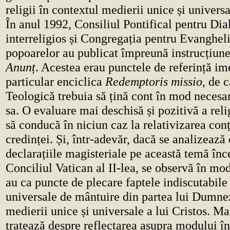
religii în contextul medierii unice și universa
În anul 1992, Consiliul Pontifical pentru Dia
interreligios și Congregația pentru Evanghel
popoarelor au publicat împreună instrucțiun
Anunț
. Acestea erau punctele de referință im
particular enciclica
Redemptoris missio
, de 
Teologică trebuia să țină cont în mod necesar
sa. O evaluare mai deschisă și pozitivă a reli
să conducă în niciun caz la relativizarea con
credinței. Și, într-adevăr, dacă se analizează 
declarațiile magisteriale pe această temă în
Conciliul Vatican al II-lea, se observă în mod
au ca puncte de plecare faptele indiscutabile 
universale de mântuire din partea lui Dumnez
medierii unice și universale a lui Cristos. Mai
tratează despre reflectarea asupra modului în