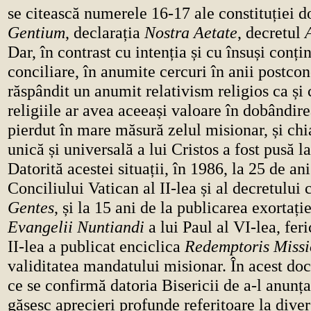
se citească numerele 16-17 ale constituției
Gentium
, declarația
Nostra Aetate
, decretul
Dar, în contrast cu intenția și cu însuși conți
conciliare, în anumite cercuri în anii postconc
răspândit un anumit relativism religios ca și
religiile ar avea aceeași valoare în dobândire
pierdut în mare măsură zelul misionar, și ch
unică și universală a lui Cristos a fost pusă la
Datorită acestei situații, în 1986, la 25 de an
Conciliului Vatican al II-lea și al decretului 
Gentes
, și la 15 ani de la publicarea exortați
Evangelii Nuntiandi
a lui Paul al VI-lea, feri
II-lea a publicat enciclica
Redemptoris Missi
validitatea mandatului misionar. În acest do
ce se confirmă datoria Bisericii de a-l anunța
găsesc aprecieri profunde referitoare la divers