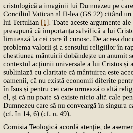
cristologică a imaginii lui Dumnezeu pe care
Conciliul Vatican al II-lea (GS 22) citând un
lui Tertulian
[1]
. Toate aceste argumente ale 
presupună că importanța salvifică a lui Crist
limitează la cei care îl cunosc. De aceea do
problema valorii și a sensului religiilor în ra
chestiunea mântuirii dobândește un anumit s
contextul acțiunii universale a lui Cristos și 
subliniază cu claritate că mântuirea este acee
oamenii, că nu există economii diferite pentr
în Isus și pentru cei care urmează o altă relig
el, și că nu poate să existe nicio altă cale pe
Dumnezeu care să nu conveargă în singura ca
(cf. In 14, 6) (cf. n. 49).
Comisia Teologică acordă atenție, de aseme