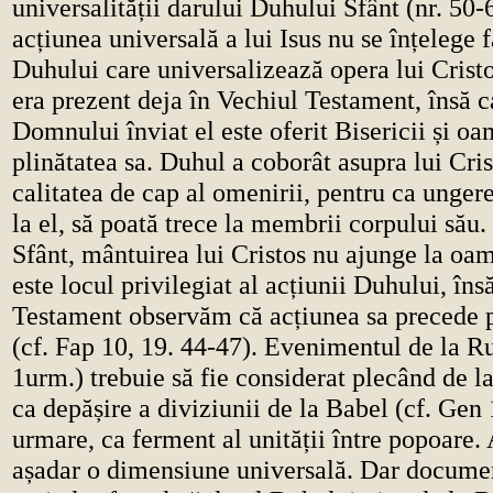
universalității darului Duhului Sfânt (nr. 50-6
acțiunea universală a lui Isus nu se înțelege 
Duhului care universalizează opera lui Crist
era prezent deja în Vechiul Testament, însă c
Domnului înviat el este oferit Bisericii și oa
plinătatea sa. Duhul a coborât asupra lui Cris
calitatea de cap al omenirii, pentru ca unger
la el, să poată trece la membrii corpului său
Sfânt, mântuirea lui Cristos nu ajunge la oam
este locul privilegiat al acțiunii Duhului, îns
Testament observăm că acțiunea sa precede 
(cf. Fap 10, 19. 44-47). Evenimentul de la Ru
1urm.) trebuie să fie considerat plecând de la
ca depășire a diviziunii de la Babel (cf. Gen 1
urmare, ca ferment al unității între popoare. 
așadar o dimensiune universală. Dar docume