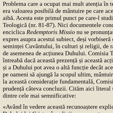
Problema care a ocupat mai mult atenția în te
era valoarea posibilă de mântuire pe care ace
aibă. Acesta este primul punct pe care-l stu
Teologică (nr. 81-87). Nici documentele conci
enciclica
Redemptoris Missio
nu se pronunța
expres asupra acestui subiect, deși vorbiseră
seminței Cuvântului, în culturi și religii, de 
de asemenea de acțiunea Duhului. Comisia T
întreabă dacă această prezență și această acți
și a Duhului pot avea o altă funcție decât ace
pe oameni să ajungă la scopul ultim, mântui
la această considerație fundamentală, Comis
prudență câteva concluzii. Cităm aici literal
dintre cele mai semnificative:
«
Având în vedere această recunoaștere explic