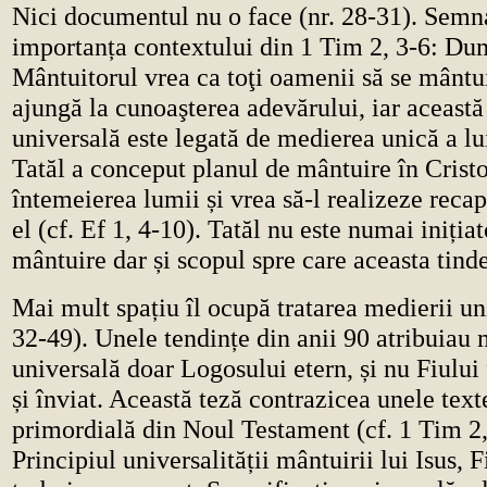
Nici documentul nu o face (nr. 28-31). Sem
importanța contextului din 1 Tim 2, 3-6: D
Mântuitorul vrea ca toţi oamenii să se mântui
ajungă la cunoaşterea adevărului, iar această
universală este legată de medierea unică a lui
Tatăl a conceput planul de mântuire în Cristo
întemeierea lumii și vrea să-l realizeze recap
el (cf. Ef 1, 4-10). Tatăl nu este numai iniția
mântuire dar și scopul spre care aceasta tinde
Mai mult spațiu îl ocupă tratarea medierii uni
32-49). Unele tendințe din anii 90 atribuiau
universală doar Logosului etern, și nu Fiului
și înviat. Această teză contrazicea unele tex
primordială din Noul Testament (cf. 1 Tim 2,
Principiul universalității mântuirii lui Isus, F