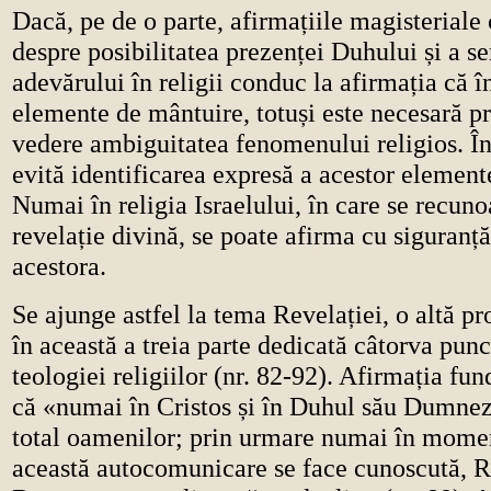
Dacă, pe de o parte, afirmațiile magisteriale
despre posibilitatea prezenței Duhului și a s
adevărului în religii conduc la afirmația că în
elemente de mântuire, totuși este necesară p
vedere ambiguitatea fenomenului religios. În
evită identificarea expresă a acestor elemente
Numai în religia Israelului, în care se recun
revelație divină, se poate afirma cu siguranță
acestora.
Se ajunge astfel la tema Revelației, o altă p
în această a treia parte dedicată câtorva punc
teologiei religiilor (nr. 82-92). Afirmația fu
că «numai în Cristos și în Duhul său Dumnez
total oamenilor; prin urmare numai în momen
această autocomunicare se face cunoscută, Re