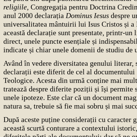
religiile
, Congregația pentru Doctrina Credinț
anul 2000 declarația
Dominus Iesus
despre un
universalitatea mântuirii lui Isus Cristos și a 
această declarație sunt presentate, printr-un l
direct, unele puncte esențiale și indispensabi
indicate și chiar unele domenii de studiu de 
Având în vedere diversitatea genului literar, s
declarații este diferit de cel al documentulu
Teologice. Acesta din urmă conține mai mult
tratează despre diferite poziții și își permite
unele ipoteze. Este clar că un document magis
natura sa, trebuie să fie mai sobru și mai succ
După aceste puține considerații cu caracter g
această scurtă conturare a contextului istoric
diferitele părți ale documentului; dar să ne