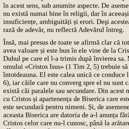
în acest sens, sub anumite aspecte. De aseme
nu există numai bine în religii, dar în aceeaș
insuficiențe, ambiguități și erori. Deşi aceste
rază de adevăr, nu reflectă Adevărul întreg.
Însă, mai presus de toate se afirmă clar că to
avea valoare și este bun în ele vine de la Cris
Duhul pe care el l-a trimis după învierea sa.
omului «Cristos Isus» (1 Tim 2, 5) trebuie să 
întotdeauna. El este calea unică ce conduce l
6), iar căile care nu converg spre el nu sunt 
există căi paralele sau secundare. Din acest m
cu Cristos și apartenența de Biserica care est
este secundară pentru nimeni. Și, de asemene
aceasta Biserica are datoria de a-l anunța făr
Cristos celor care nu-l cunosc, până la arătar