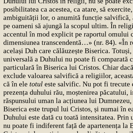
Duhului lui Cristos în religii, nu se poate ex
posibilitatea ca acestea, ca atare, să exercite
ambiguității lor, o anumită funcție salvifică, 
pe oameni să ajungă la scopul ultim. În relig
accentul în mod explicit pe raportul omului 
dimensiunea transcendentă…» (nr. 84). «În re
același Duh care călăuzește Biserica. Totuși,
universală a Duhului nu poate fi comparată c
particulară în Biserica lui Cristos. Chiar dac
exclude valoarea salvifică a religiilor, acea
că în ele
totul
este salvific. Nu pot fi trecute
prezența duhului rău, moștenirea păcatului, 
răspunsului uman la acțiunea lui Dumnezeu,
Biserica este trupul lui Cristos, și numai în 
Duhului este dată cu toată intensitatea. Prin
nu poate fi indiferent față de apartenența la B