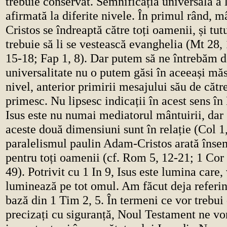
trebuie conservat. Semnificația universală a l
afirmată la diferite nivele. În primul rând, m
Cristos se îndreaptă către toți oamenii, și tu
trebuie să li se vestească evanghelia (Mt 28,
15-18; Fap 1, 8). Dar putem să ne întrebăm d
universalitate nu o putem găsi în aceeași măs
nivel, anterior primirii mesajului său de către
primesc. Nu lipsesc indicații în acest sens î
Isus este nu numai mediatorul mântuirii, dar ș
aceste două dimensiuni sunt în relație (Col 1
paralelismul paulin Adam-Cristos arată însem
pentru toți oamenii (cf. Rom 5, 12-21; 1 Cor
49). Potrivit cu 1 In 9, Isus este lumina care
luminează pe tot omul. Am făcut deja referinț
bază din 1 Tim 2, 5. În termeni ce vor trebui d
precizați cu siguranță, Noul Testament ne vo