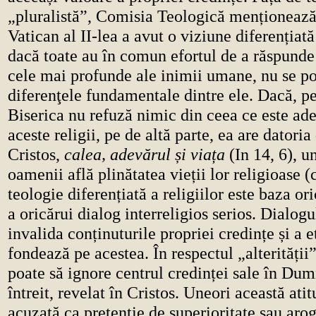
„pluralistă”, Comisia Teologică menționează
Vatican al II-lea a avut o viziune diferențiată 
dacă toate au în comun efortul de a răspunde 
cele mai profunde ale inimii umane, nu se po
diferenţele fundamentale dintre ele. Dacă, pe
Biserica nu refuză nimic din ceea ce este adev
aceste religii, pe de altă parte, ea are datoria
Cristos,
calea, adevărul și viața
(In 14, 6), u
oamenii află plinătatea vieții lor religioase (c
teologie diferențiată a religiilor este baza oric
a oricărui dialog interreligios serios. Dialog
invalida conținuturile propriei credințe și a et
fondează pe acestea. În respectul „alterității”
poate să ignore centrul credinței sale în Dum
întreit, revelat în Cristos. Uneori această ati
acuzată ca pretenție de superioritate sau aro