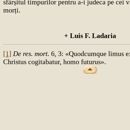
sfârșitul timpurilor pentru a-i judeca pe cei vi
morți.
+ Luis F. Ladaria
[1]
De res. mort.
6, 3: «Quodcumque limus e
Christus cogitabatur, homo futurus».