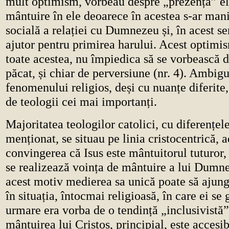
mult optimism, vorbeau despre „prezența” e
mântuire în ele deoarece în acestea s-ar mani
socială a relației cu Dumnezeu și, în acest sen
ajutor pentru primirea harului. Acest optimi
toate acestea, nu împiedica să se vorbească d
păcat, și chiar de perversiune (nr. 4). Ambigu
fenomenului religios, deși cu nuanțe diferite
de teologii cei mai importanți.
Majoritatea teologilor catolici, cu diferențel
menționat, se situau pe linia cristocentrică, 
convingerea că Isus este mântuitorul tuturor,
se realizează voința de mântuire a lui Dumne
acest motiv medierea sa unică poate să ajung
în situația, întocmai religioasă, în care ei se
urmare era vorba de o tendință „inclusivistă”
mântuirea lui Cristos, principial, este accesib