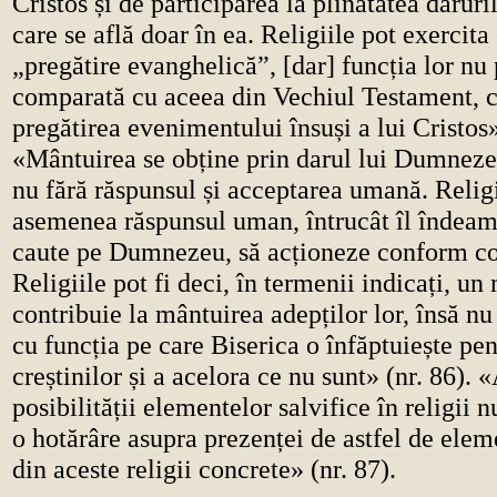
Cristos și de participarea la plinătatea darur
care se află doar în ea. Religiile pot exercita
„pregătire evanghelică”, [dar] funcția lor nu 
comparată cu aceea din Vechiul Testament, c
pregătirea evenimentului însuși a lui Cristos»
«Mântuirea se obține prin darul lui Dumnezeu
nu fără răspunsul și acceptarea umană. Religi
asemenea răspunsul uman, întrucât îl îndeam
caute pe Dumnezeu, să acționeze conform co
Religiile pot fi deci, în termenii indicați, un
contribuie la mântuirea adepților lor, însă n
cu funcția pe care Biserica o înfăptuiește pe
creștinilor și a acelora ce nu sunt» (nr. 86).
posibilității elementelor salvifice în religii 
o hotărâre asupra prezenței de astfel de elem
din aceste religii concrete» (nr. 87).