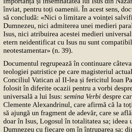
importanța și însemnătatea lui Isus din Nazar
înviat, pentru toți oamenii. În acest sens, d
să concludă: «Nici o limitare a voinței salvifi
Dumnezeu, nici admiterea unei medieri parale
Isus, nici atribuirea acestei medieri universa
etern neidentificat cu Isus nu sunt compatibi
neotestamentar» (n. 39).
Documentul regrupează în continuare câteva
teologiei patristice pe care magisteriul actual
Conciliul Vatican al II-lea și fericitul Ioan Pa
folosit în diferite ocazii pentru a vorbi despr
universală a lui Isus:
semina Verbi
despre car
Clemente Alexandrinul, care afirmă că la toț
să ajungă un fragment de adevăr, care se afl
doar în Isus, Logosul în totalitatea sa; ideea u
Dumnezeu cu fiecare om în întruparea sa; d