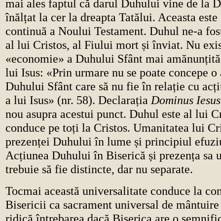
mai ales faptul că darul Duhului vine de la 
înălțat la cer la dreapta Tatălui. Aceasta este
continuă a Noului Testament. Duhul ne-a fos
al lui Cristos, al Fiului mort și înviat. Nu exi
«economie» a Duhului Sfânt mai amănunțită 
lui Isus: «Prin urmare nu se poate concepe o 
Duhului Sfânt care să nu fie în relație cu acț
a lui Isus» (nr. 58). Declarația
Dominus Iesus
nou asupra acestui punct. Duhul este al lui Cr
conduce pe toți la Cristos. Umanitatea lui Cri
prezenței Duhului în lume și principiul efuziu
Acțiunea Duhului în Biserică și prezența sa 
trebuie să fie distincte, dar nu separate.
Tocmai această universalitate conduce la co
Bisericii ca sacrament universal de mântuire 
ridică întrebarea dacă Biserica are o semnif