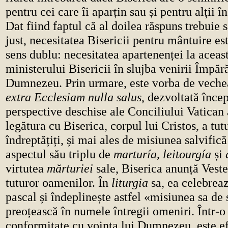
pentru cei care îi aparțin sau și pentru alţii 
Dat fiind faptul că al doilea răspuns trebuie s
just, necesitatea Bisericii pentru mântuire est
sens dublu: necesitatea apartenenței la aceast
ministerului Bisericii în slujba venirii Împără
Dumnezeu. Prin urmare, este vorba de vech
extra Ecclesiam nulla salus
, dezvoltată înce
perspective deschise ale Conciliului Vatican a
legătura cu Biserica, corpul lui Cristos, a tut
îndreptățiți, și mai ales de misiunea salvifică
aspectul său triplu de
marturía, leitourgía
și
virtutea
mărturiei
sale, Biserica anunță Vest
tuturor oamenilor. În
liturgia
sa, ea celebrea
pascal și îndeplinește astfel «misiunea sa de 
preoțească în numele întregii omeniri. Într-o
conformitate cu voința lui Dumnezeu, este ef