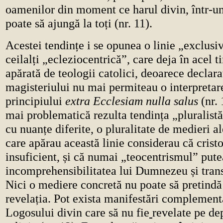
oamenilor din moment ce harul divin, într-un
poate să ajungă la toți (nr. 11).
Acestei tendințe i se opunea o linie „exclusi
ceilalți „ecleziocentrică”, care deja în acel 
apărată de teologii catolici, deoarece declara
magisteriului nu mai permiteau o interpretare
principiului
extra Ecclesiam nulla salus
(nr. 
mai problematică rezulta tendința „pluralist
cu nuanțe diferite, o pluralitate de medieri a
care apărau această linie considerau că crist
insuficient, și că numai „teocentrismul” put
incomprehensibilitatea lui Dumnezeu și tran
Nici o mediere concretă nu poate să pretindă 
revelația. Pot exista manifestări complement
Logosului divin care să nu fie
revelate pe dep