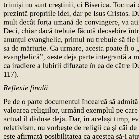
trimiși nu sunt creștinii, ci Biserica. Tocmai 
prezintă propriile idei, dar pe Isus Cristos. 
mult decât forța umană de convingere, va ati
Deci, chiar dacă trebuie făcută deosebire într
anunțul evanghelic, primul nu trebuie să fie l
sa de mărturie. Ca urmare, acesta poate fi o 
evanghelică”, «este deja parte integrantă a mi
ca iradiere a Iubirii difuzate în ea de către D
117).
Reflexie finală
Pe de o parte documentul încearcă să admită 
valoarea religiilor, urmând exemplul pe care
actual îl dăduse deja. Dar, în același timp, ev
relativism, nu vorbește de religii ca și căi de
este afirmată posibilitatea ca acestea să-i aju