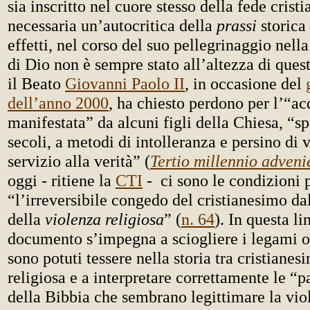
sia inscritto nel cuore stesso della fede crist
necessaria un’autocritica della
prassi
storica 
effetti, nel corso del suo pellegrinaggio nella
di Dio non è sempre stato all’altezza di ques
il Beato
Giovanni Paolo II
, in occasione del
dell’anno 2000
, ha chiesto perdono per l’“a
manifestata” da alcuni figli della Chiesa, “sp
secoli, a metodi di intolleranza e persino di 
servizio alla verità” (
Tertio millennio adveni
oggi - ritiene la
CTI
- ci sono le condizioni 
“l’irreversibile congedo del cristianesimo da
della
violenza religiosa
” (
n. 64
). In questa lin
documento s’impegna a sciogliere i legami o
sono potuti tessere nella storia tra cristiane
religiosa e a interpretare correttamente le “pa
della Bibbia che sembrano legittimare la vio