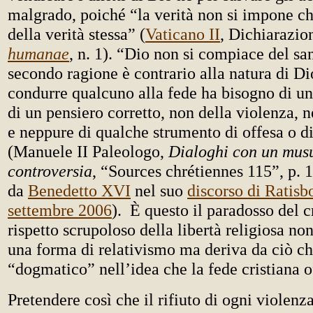
malgrado, poiché “la verità non si impone ch
della verità stessa” (
Vaticano II
, Dichiarazi
humanae
, n. 1). “Dio non si compiace del s
secondo ragione è contrario alla natura di D
condurre qualcuno alla fede ha bisogno di un
di un pensiero corretto, non della violenza, 
e neppure di qualche strumento di offesa o di
(Manuele II Paleologo,
Dialoghi con un mu
controversia
, “Sources chrétiennes 115”, p. 
da
Benedetto XVI
nel suo
discorso di Ratisb
settembre 2006
). È questo il paradosso del c
rispetto scrupoloso della libertà religiosa no
una forma di relativismo ma deriva da ciò che
“dogmatico” nell’idea che la fede cristiana o
Pretendere così che il rifiuto di ogni violen