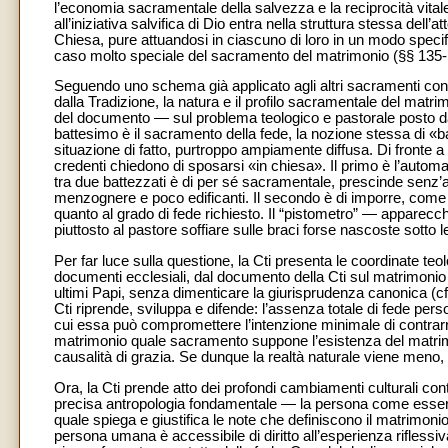
l’economia sacramentale della salvezza e la reciprocità vitale
all’iniziativa salvifica di Dio entra nella struttura stessa de
Chiesa, pure attuandosi in ciascuno di loro in un modo specific
caso molto speciale del sacramento del matrimonio (§§ 135-
Seguendo uno schema già applicato agli altri sacramenti cont
dalla Tradizione, la natura e il profilo sacramentale del matr
del documento — sul problema teologico e pastorale posto dal
battesimo è il sacramento della fede, la nozione stessa di «ba
situazione di fatto, purtroppo ampiamente diffusa. Di fronte a
credenti chiedono di sposarsi «in chiesa». Il primo è l’autom
tra due battezzati è di per sé sacramentale, prescinde senz’al
menzognere e poco edificanti. Il secondo è di imporre, come
quanto al grado di fede richiesto. Il “pistometro” — apparecc
piuttosto al pastore soffiare sulle braci forse nascoste sotto l
Per far luce sulla questione, la Cti presenta le coordinate t
documenti ecclesiali, dal documento della Cti sul matrimonio (
ultimi Papi, senza dimenticare la giurisprudenza canonica (c
Cti riprende, sviluppa e difende: l’assenza totale di fede per
cui essa può compromettere l’intenzione minimale di contrarre 
matrimonio quale sacramento suppone l’esistenza del matrimo
causalità di grazia. Se dunque la realtà naturale viene meno,
Ora, la Cti prende atto dei profondi cambiamenti culturali co
precisa antropologia fondamentale — la persona come esser
quale spiega e giustifica le note che definiscono il matrimonio n
persona umana è accessibile di diritto all’esperienza rifless