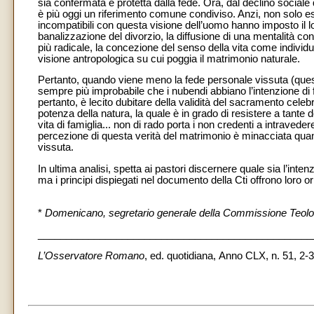
sia confermata e protetta dalla fede. Ora, dal declino sociale 
è più oggi un riferimento comune condiviso. Anzi, non solo ess
incompatibili con questa visione dell’uomo hanno imposto il loro
banalizzazione del divorzio, la diffusione di una mentalità c
più radicale, la concezione del senso della vita come individua
visione antropologica su cui poggia il matrimonio naturale.
Pertanto, quando viene meno la fede personale vissuta (ques
sempre più improbabile che i nubendi abbiano l’intenzione di 
pertanto, è lecito dubitare della validità del sacramento cele
potenza della natura, la quale è in grado di resistere a tante d
vita di famiglia... non di rado porta i non credenti a intravede
percezione di questa verità del matrimonio è minacciata quan
vissuta.
In ultima analisi, spetta ai pastori discernere quale sia l’int
ma i principi dispiegati nel documento della Cti offrono loro o
*
Domenicano, segretario generale della Commissione Teolog
_________________________________________________
L’Osservatore Romano
, ed. quotidiana,
Anno CLX, n. 51, 2-3