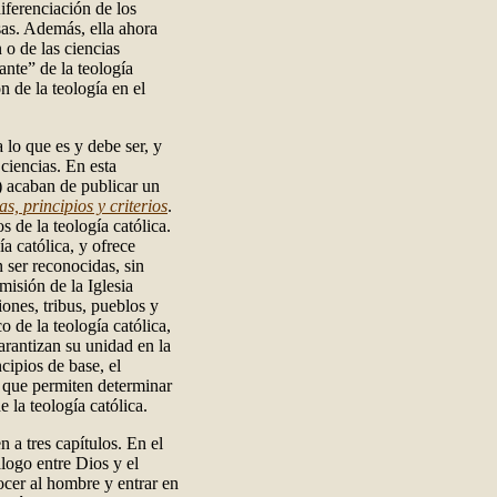
diferenciación de los
osas. Además, ella ahora
n o de las ciencias
sante” de la teología
 de la teología en el
a lo que es y debe ser, y
ciencias. En esta
) acaban de publicar un
s, principios y criterios
.
s de la teología católica.
a católica, y ofrece
n ser reconocidas, sin
misión de la Iglesia
ones, tribus, pueblos y
 de la teología católica,
garantizan su unidad en la
cipios de base, el
 que permiten determinar
 la teología católica.
 a tres capítulos. En el
álogo entre Dios y el
ocer al hombre y entrar en