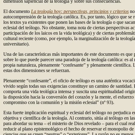
dimensión sapiencial de la teología y sobre sus consecuencias.
El documento
La teología hoy: perspectivas, principios y criterios
no 
autocomprensión de la teología católica. Es, por tanto, lógico que se
los textos ya existentes que ponen las bases de la teología o que sacan
eclesial del teólogo. No obstante, toma nota de ciertas perspectivas a
participación de los laicos en la vida teológica) y de ciertas problemát
cultural reciente (como, por ejemplo, la marginalización de la teolog
universitario).
Una de las características más importantes de este documento es que 
sobre lo que puede parecer una paradoja de la teología católica: es a
propia naturaleza, plenamente “confesante” y plenamente científica. L
estas dos dimensiones se refuerzan.
Plenamente “confesante”, el oficio de teólogo es una auténtica vocación
vivido según todas sus exigencias constituye un camino de santidad. L
comporta una vida teológica intensa y suscita una espiritualidad origin
la disposición hacia la conversión del corazón y la mente, el esfuerzo 
compromiso con la comunión y la misión eclesial” (nº 93).
Esta fuerte implicación espiritual y eclesial del teólogo no perjudica 
objetiva y científica de la teología. Al contrario, sitúa al teólogo en 
para abordar su tema – el misterio de Dios revelado – para el cual rea
reducir al plano epistemológico el hecho de reservar el monopolio de l
ciencias que se creen “neutras” o “exteriores”. La razón no es menos