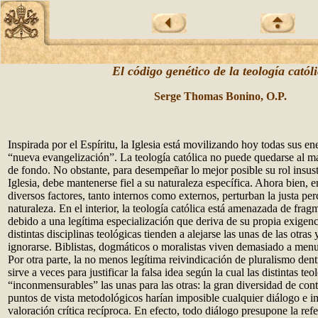
El código genético de la teología catól
Serge Thomas Bonino, O.P.
Inspirada por el Espíritu, la Iglesia está movilizando hoy todas sus ene
“nueva evangelización”. La teología católica no puede quedarse al 
de fondo. No obstante, para desempeñar lo mejor posible su rol insusti
Iglesia, debe mantenerse fiel a su naturaleza específica. Ahora bien, e
diversos factores, tanto internos como externos, perturban la justa pe
naturaleza. En el interior, la teología católica está amenazada de frag
debido a una legítima especialización que deriva de su propia exigenci
distintas disciplinas teológicas tienden a alejarse las unas de las otras 
ignorarse. Biblistas, dogmáticos o moralistas viven demasiado a menud
Por otra parte, la no menos legítima reivindicación de pluralismo dentr
sirve a veces para justificar la falsa idea según la cual las distintas teo
“inconmensurables” las unas para las otras: la gran diversidad de cont
puntos de vista metodológicos harían imposible cualquier diálogo e i
valoración crítica recíproca. En efecto, todo diálogo presupone la re