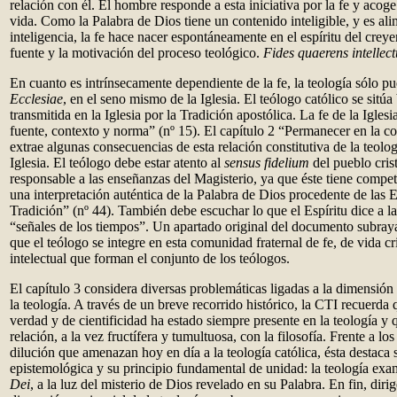
relación con él. El hombre responde a esta iniciativa por la fe y acoge
vida. Como la Palabra de Dios tiene un contenido inteligible, y es ali
inteligencia, la fe hace nacer espontáneamente en el espíritu del creyen
fuente y la motivación del proceso teológico.
Fides quaerens intellec
En cuanto es intrínsecamente dependiente de la fe, la teología sólo p
Ecclesiae
, en el seno mismo de la Iglesia. El teólogo católico se sitúa
transmitida en la Iglesia por la Tradición apostólica. La fe de la Iglesia
fuente, contexto y norma” (nº 15). El capítulo 2 “Permanecer en la c
extrae algunas consecuencias de esta relación constitutiva de la teologí
Iglesia. El teólogo debe estar atento al
sensus fidelium
del pueblo cris
responsable a las enseñanzas del Magisterio, ya que éste tiene compe
una interpretación auténtica de la Palabra de Dios procedente de las E
Tradición” (nº 44). También debe escuchar lo que el Espíritu dice a las
“señales de los tiempos”. Un apartado original del documento subray
que el teólogo se integre en esta comunidad fraternal de fe, de vida c
intelectual que forman el conjunto de los teólogos.
El capítulo 3 considera diversas problemáticas ligadas a la dimensión
la teología. A través de un breve recorrido histórico, la CTI recuerda 
verdad y de cientificidad ha estado siempre presente en la teología y 
relación, a la vez fructífera y tumultuosa, con la filosofía. Frente a lo
dilución que amenazan hoy en día a la teología católica, ésta destaca 
epistemológica y su principio fundamental de unidad: la teología ex
Dei
, a la luz del misterio de Dios revelado en su Palabra. En fin, dirig