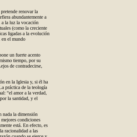
pretende renovar la
 refiera abundantemente a
 a la luz la vocación
ctuales (como la creciente
icas ligadas a la evolución
ía en el mundo
pone un fuerte acento
l mismo tiempo, por su
ejos de contradecirse,
 en la Iglesia y, si él ha
a práctica de la teología
al: “el amor a la verdad,
por la santidad, y el
en nada la dimensión
las mejores condiciones
lmente está. En efecto, es
a racionalidad a las
 razón cuando se ejerce y