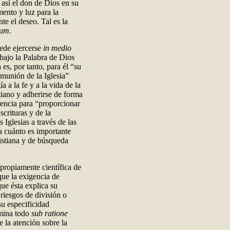
 así el don de Dios en su
mento y luz para la
te el deseo. Tal es la
tum
.
uede ejercerse
in medio
 bajo la Palabra de Dios
 es, por tanto, para él “su
omunión de la Iglesia”
a a la fe y a la vida de la
tiano y adherirse de forma
tencia para “proporcionar
scrituras y de la
 Iglesias a través de las
a cuánto es importante
ristiana y de búsqueda
 propiamente científica de
que la exigencia de
que ésta explica su
s riesgos de división o
su especificidad
amina todo
sub ratione
e la atención sobre la