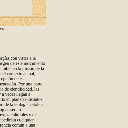
ica
rgías con vistas a la
margen de este movimiento
tuible en la misión de la
n el contexto actual,
rcepción de esta
mentación. Por una parte,
a de cientificidad, las
y a veces llegan a
o en planetas distintos.
o de la teología católica
logías serían
extos culturales y de
mpedirían cualquier
ferencia común a una