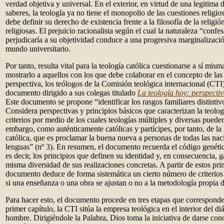
verdad objetiva y universal. En el exterior, en virtud de una legitima 
saberes, la teología ya no tiene el monopolio de las cuestiones religi
debe definir su derecho de existencia frente a la filosofía de la religió
religiosas. El prejuicio racionalista según el cual la naturaleza “confe
perjudicaría a su objetividad conduce a una progresiva marginalización
mundo universitario.
Por tanto, resulta vital para la teología católica cuestionarse a sí mism
mostrarlo a aquellos con los que debe colaborar en el concepto de las 
perspectiva, los teólogos de la Comisión teológica internacional (CTI
documento dirigido a sus colegas titulado
La teología hoy: perspectiva
Este documento se propone “identificar los rasgos familiares distintivo
Considera perspectivas y principios básicos que caracterizan la teologí
criterios por medio de los cuales teologías múltiples y diversas puede
embargo, como auténticamente católicas y partícipes, por tanto, de la 
católica, que es proclamar la buena nueva a personas de todas las naci
lenguas” (nº 3). En resumen, el documento recuerda el código genético
es decir, los principios que definen su identidad y, en consecuencia, 
misma diversidad de sus realizaciones concretas. A partir de estos prin
documento deduce de forma sistemática un cierto número de criterios
si una enseñanza o una obra se ajustan o no a la metodología propia de
Para hacer esto, el documento procede en tres etapas que corresponden
primer capítulo, la CTI sitúa la empresa teológica en el interior del di
hombre. Dirigiéndole la Palabra, Dios toma la iniciativa de darse con