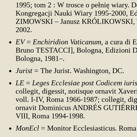
1995; tom 2 : W trosce o pełnię wiary.
Kongregacji Nauki Wiary 1995-2000, E
ZIMOWSKI – Janusz KRÓLIKOWSKI, T
2002.
EV
=
Enchiridion Vaticanum
, a cura di
Bruno TESTACCI], Bologna, Edizioni 
Bologna, 1981–.
Jurist
= The Jurist. Washington, DC.
LE
=
Leges Ecclesiae post Codicem iuris
collegit, digessit, notisque ornavit Xa
voll. I-IV, Roma 1966-1987; collegit, dig
ornavit Dominicus ANDRÉS GUTIÉRREZ
VIII, Roma 1994-1998.
MonEcl
= Monitor Ec
clesiasticus. Roma