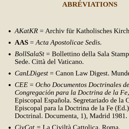
ABRÉVIATIONS
AKatKR
= Archiv für Katholisches Kirc
AAS
=
Acta Apostolicae Sedis
.
BollSalaSt
= Bollettino della Sala Stamp
Sede. Città del Vaticano.
CanLDigest
= Canon Law Digest. Munde
CEE
=
Ocho Documentos Doctrinales de
Congregación para la Doctrina de la Fe
Episcopal Española. Segretariado de la
Episcopal para la Doctrina de la Fe (Ed.)
Doctrinal. Documenta, 1), Madrid 1981.
CivCat =
La Civiltà Cattolica. Roma.