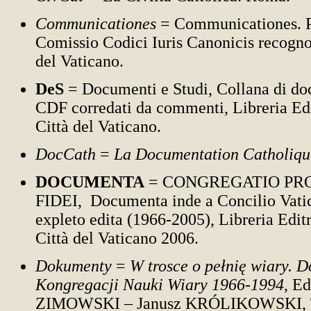
Communicationes
= Communicationes. P
Comissio Codici Iuris Canonicis recogn
del Vaticano.
DeS
= Documenti e Studi, Collana di do
CDF corredati da commenti,
Libreria Ed
Città del Vaticano.
DocCath
=
La Documentation Catholiqu
DOCUMENTA
= CONGREGATIO PR
FIDEI,
Documenta inde a Concilio Vat
expleto edita (1966-2005),
Libreria Editr
Città del Vaticano 2006.
Dokumenty
=
W trosce o pełnię wiary. 
Kongregacji Nauki Wiary 1966
-1994
, E
ZIMOWSKI – Janusz KRÓLIKOWSKI, T